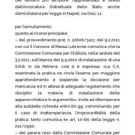
del Ministro pro tempore, rappresentato e difeso
dall’Avvocatura Distrettuale dello Stato, anche
domiciliataria per legge in Napoli, via Diaz, 11;
per l’annullamento
quanto al ricorso principale:
– del provvedimento prot. n. 22606/3411 del 9.2.2011
con cui il Comune di Massa Lubrense comunica che la
Commissione Comunale per l’Edilizia, nella seduta del
3.2.2011, sull’istanza del 9.9.2010 di installazione di una
S.R.B. in via Petriere, così si è espressa: «La C.A.
esaminata la pratica ne rinvia l’esame per maggiore
approfondimento e sospende la decisione per
mancanza ed in attesa di adeguato regolamento che
disciplini la materia di installazione delle
apparecchiature in argomento», invita ad ottemperare
alla suddetta richiesta entro 60 gg. comminando, per
il caso di inottemperanza, l’improcedibilità della
pratica, tanto comunica ex art. 10-bis della legge n.
241/1990;
– del parere reso dalla Commissione Comunale per