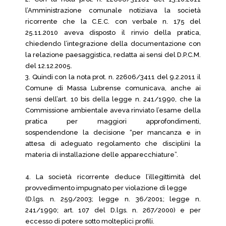
l’Amministrazione comunale notiziava la società
ricorrente che la C.E.C. con verbale n. 175 del
25.11.2010 aveva disposto il rinvio della pratica,
chiedendo l’integrazione della documentazione con
la relazione paesaggistica, redatta ai sensi del D.P.C.M.
del 12.12.2005.
3. Quindi con la nota prot. n. 22606/3411 del 9.2.2011 il
Comune di Massa Lubrense comunicava, anche ai
sensi dell’art. 10 bis della legge n. 241/1990, che la
Commissione ambientale aveva rinviato l’esame della
pratica per maggiori approfondimenti,
sospendendone la decisione “per mancanza e in
attesa di adeguato regolamento che disciplini la
materia di installazione delle apparecchiature”.
4. La società ricorrente deduce l’illegittimità del
provvedimento impugnato per violazione di legge
(D.lgs. n. 259/2003; legge n. 36/2001; legge n.
241/1990; art. 107 del D.lgs. n. 267/2000) e per
eccesso di potere sotto molteplici profili.