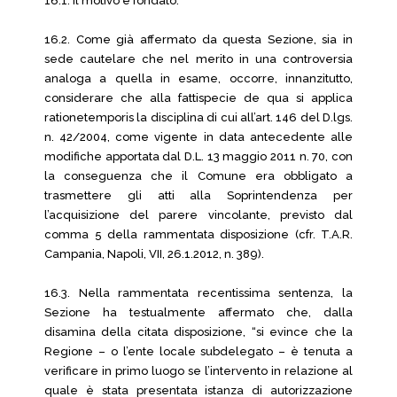
16.1. Il motivo è fondato.
16.2. Come già affermato da questa Sezione, sia in
sede cautelare che nel merito in una controversia
analoga a quella in esame, occorre, innanzitutto,
considerare che alla fattispecie de qua si applica
rationetemporis la disciplina di cui all’art. 146 del D.lgs.
n. 42/2004, come vigente in data antecedente alle
modifiche apportata dal D.L. 13 maggio 2011 n. 70, con
la conseguenza che il Comune era obbligato a
trasmettere gli atti alla Soprintendenza per
l’acquisizione del parere vincolante, previsto dal
comma 5 della rammentata disposizione (cfr. T.A.R.
Campania, Napoli, VII, 26.1.2012, n. 389).
16.3. Nella rammentata recentissima sentenza, la
Sezione ha testualmente affermato che, dalla
disamina della citata disposizione, “si evince che la
Regione – o l’ente locale subdelegato – è tenuta a
verificare in primo luogo se l’intervento in relazione al
quale è stata presentata istanza di autorizzazione