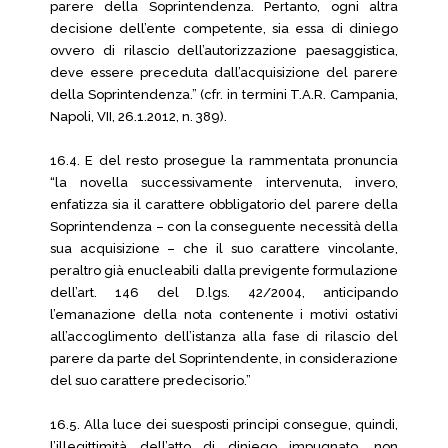
parere della Soprintendenza. Pertanto, ogni altra
decisione dell’ente competente, sia essa di diniego
ovvero di rilascio dell’autorizzazione paesaggistica,
deve essere preceduta dall’acquisizione del parere
della Soprintendenza.” (cfr. in termini T.A.R. Campania,
Napoli, VII, 26.1.2012, n. 389).
16.4. E del resto prosegue la rammentata pronuncia
“la novella successivamente intervenuta, invero,
enfatizza sia il carattere obbligatorio del parere della
Soprintendenza – con la conseguente necessità della
sua acquisizione – che il suo carattere vincolante,
peraltro già enucleabili dalla previgente formulazione
dell’art. 146 del D.lgs. 42/2004, anticipando
l’emanazione della nota contenente i motivi ostativi
all’accoglimento dell’istanza alla fase di rilascio del
parere da parte del Soprintendente, in considerazione
del suo carattere predecisorio.”
16.5. Alla luce dei suesposti principi consegue, quindi,
l’illegittimità dell’atto di diniego impugnato, non