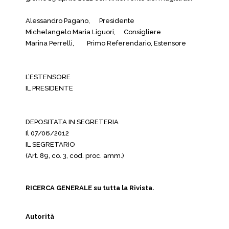
Alessandro Pagano,
Presidente
Michelangelo Maria Liguori,
Consigliere
Marina Perrelli,
Primo Referendario, Estensore
L’ESTENSORE
IL PRESIDENTE
DEPOSITATA IN SEGRETERIA
Il 07/06/2012
IL SEGRETARIO
(Art. 89, co. 3, cod. proc. amm.)
RICERCA GENERALE su tutta la Rivista.
Autorità