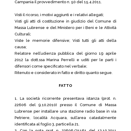
Campania il provvedimento n. 50 del 15.4.2011.
Visti il ricorso, i motivi aggiunti e i relativi allegati;
Visti gli atti di costituzione in giudizio del Comune di
Massa Lubrense e del Ministero per i Beni e le Attività
Culturali;
Viste le memorie difensive; Visti tutti gli atti della
causa;
Relatore nell’udienza pubblica del giorno 19 aprile
2012 la dott.ssa Marina Perrelli e uditi per le parti i
difensori come specificato nel verbale;
Ritenuto e considerato in fatto e diritto quanto segue.
FATTO
1. La società ricorrente presentava istanza (prot. n.
22606 del 9.10.2010) presso il Comune di Massa
Lubrense per installare una stazione radio base in via
Petriere, località Acquara, sull’area catastalmente
identificata al foglio 3, particella 21.
2. Con la nota prot. n. 22606/31161 del 13.10.2011