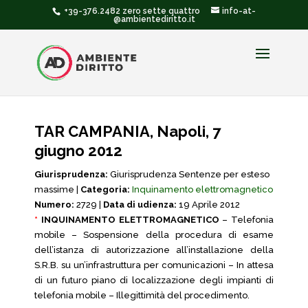
+39-376.2482 zero sette quattro
info-at-
@ambientediritto.it
TAR CAMPANIA, Napoli, 7
giugno 2012
Giurisprudenza:
Giurisprudenza Sentenze per esteso
massime |
Categoria:
Inquinamento elettromagnetico
Numero:
2729 |
Data di udienza:
19 Aprile 2012
*
INQUINAMENTO ELETTROMAGNETICO
– Telefonia
mobile – Sospensione della procedura di esame
dell’istanza di autorizzazione all’installazione della
S.R.B. su un’infrastruttura per comunicazioni – In attesa
di un futuro piano di localizzazione degli impianti di
telefonia mobile – Illegittimità del procedimento.