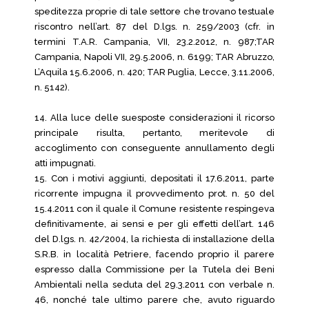
speditezza proprie di tale settore che trovano testuale
riscontro nell’art. 87 del D.lgs. n. 259/2003 (cfr. in
termini T.A.R. Campania, VII, 23.2.2012, n. 987;TAR
Campania, Napoli VII, 29.5.2006, n. 6199; TAR Abruzzo,
L’Aquila 15.6.2006, n. 420; TAR Puglia, Lecce, 3.11.2006,
n. 5142).
14. Alla luce delle suesposte considerazioni il ricorso
principale risulta, pertanto, meritevole di
accoglimento con conseguente annullamento degli
atti impugnati.
15. Con i motivi aggiunti, depositati il 17.6.2011, parte
ricorrente impugna il provvedimento prot. n. 50 del
15.4.2011 con il quale il Comune resistente respingeva
definitivamente, ai sensi e per gli effetti dell’art. 146
del D.lgs. n. 42/2004, la richiesta di installazione della
S.R.B. in località Petriere, facendo proprio il parere
espresso dalla Commissione per la Tutela dei Beni
Ambientali nella seduta del 29.3.2011 con verbale n.
46, nonché tale ultimo parere che, avuto riguardo