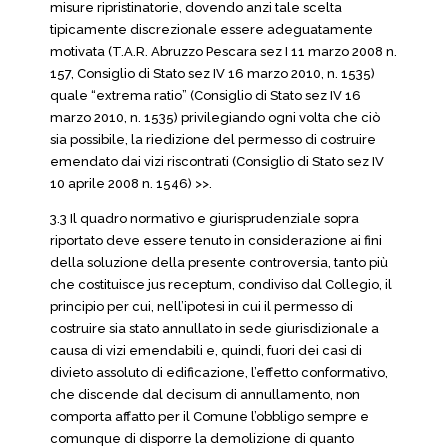
misure ripristinatorie, dovendo anzi tale scelta
tipicamente discrezionale essere adeguatamente
motivata (T.A.R. Abruzzo Pescara sez I 11 marzo 2008 n.
157, Consiglio di Stato sez IV 16 marzo 2010, n. 1535)
quale “extrema ratio” (Consiglio di Stato sez IV 16
marzo 2010, n. 1535) privilegiando ogni volta che ciò
sia possibile, la riedizione del permesso di costruire
emendato dai vizi riscontrati (Consiglio di Stato sez IV
10 aprile 2008 n. 1546) >>.
3.3 Il quadro normativo e giurisprudenziale sopra
riportato deve essere tenuto in considerazione ai fini
della soluzione della presente controversia, tanto più
che costituisce jus receptum, condiviso dal Collegio, il
principio per cui, nell’ipotesi in cui il permesso di
costruire sia stato annullato in sede giurisdizionale a
causa di vizi emendabili e, quindi, fuori dei casi di
divieto assoluto di edificazione, l’effetto conformativo,
che discende dal decisum di annullamento, non
comporta affatto per il Comune l’obbligo sempre e
comunque di disporre la demolizione di quanto