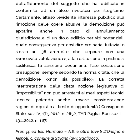
dell’affidamento del soggetto che ha edificato in
conformità ad un titolo rivelatosi poi illegittimo.
Certamente, atteso l’evidente interesse pubblico alla
rimozione delle opere abusive, la demolizione può
apparire, anche in caso di annullamento
giurisdizionale di un titolo edilizio per vizi sostanziali,
quale conseguenza per così dire ordinaria; tuttavia lo
stesso art. 38 ammette che, seppure con una
<<motivata valutazione>>, alla restituzione in pristino si
sostituisca la sanzione pecuniaria. Tale sostituzione
presuppone, sempre secondo la norma citata, che la
demolizione <<non sia possibile>>. La corretta
interpretazione della citata nozione legislativa di
“impossibilità” non può arrestarsi ai meri aspetti tecnici
tecnica, potendo anche trovare considerazione
ragioni di equità o al limite di opportunità.( Consiglio di
Stato, sez. IV, 17.5.2012, n. 2852, TAR Puglia, Bari, sez. III,
13.1.2012, n. 187)
Pres. f.f. ed Est. Nunziata – A.S. e altro (avv.ti D’Onofrio e
Rispoli) c. Comune di Striano (avv. Sagliocco)