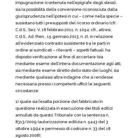
impugnazione (contenuta nell’epigrafe degli stessi),
sia la possibilità della conversione riconosciuta dalla
giurisprudenza nell’ipotesi in cui – come nella specie –
sussistano tutti i presupposti del ricorso ordinario (cfr.
C.d.S., Sez. V, 18 febbraio 2011, n. 1054; cfr., altresì,
C.d.S., Ad. Plen., 15 gennaio 2013, n. 2), in relazione
all’evidenziato contrasto sussistente tra le parti in
ordine ai suindicati – rilevanti – aspetti fattuali, ha
disposto verificazione al fine di accertare (sia
mediante esame dell’intera documentazione agli atti,
sia mediante esame diretto dello stato dei luoghi, sia
mediante qualsiasi altra indagine che si rendesse
necessaria presso i competenti uffici) le seguenti
circostanze:
1) quale sia l’esatta porzione del fabbricato in
questione realizzata in esecuzione dei titoli edilizi
annullati da questo Tribunale con la sentenza n.
8313/2009 (autorizzazione edilizia n. 5443 del 3
ottobre 1994 e permesso di costruire n. 33 del 18
agosto 2008);