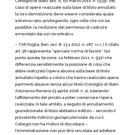
Consiglio di Stato, sez. IV, 16 marzo 2010, n. 1535), nel
caso di opere realizzate sulla base di titolo annullato,
la loro demolizione deve essere considerata quale
extrema ratio, privilegiando, ogni volta che ciò sia
possibile, la riedizione del permesso di costruire
emendato dai vizi riscontrati>>;
– TAR Puglia, Bari, sez. III, 13.1.2012, n. 187: << (…) il citato
art. 38 rappresenta “speciale norma di favore” (sul
punto questa Sezione, 14 febbraio 2011, n. 932) che
differenzia sensibilmente la posizione di colui che
abbia realizzato l’opera abusiva sulla base di titolo
annullato rispetto a coloro che hanno realizzato opere
parimenti abusive senza alcun titolo (Consiglio di Stato,
Adunanza Plenaria 23 aprile 2008, n. 4), tutelando
l’affidamento del privato a poter conservare l’opera
realizzata. In tale ambito, a seguito di annullamento
giurisdizionale di titolo abilitativo edilizio – secondo il
prevalente indirizzo giurisprudenziale da cui il
Collegio non ha motivo di discostarsi –
l’Amministrazione non può dirsi vincolata ad adottare