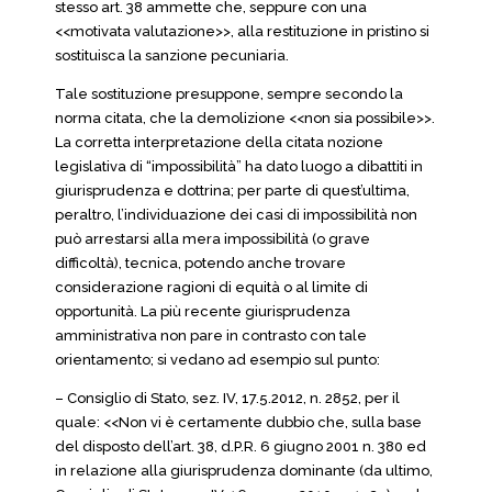
stesso art. 38 ammette che, seppure con una
<<motivata valutazione>>, alla restituzione in pristino si
sostituisca la sanzione pecuniaria.
Tale sostituzione presuppone, sempre secondo la
norma citata, che la demolizione <<non sia possibile>>.
La corretta interpretazione della citata nozione
legislativa di “impossibilità” ha dato luogo a dibattiti in
giurisprudenza e dottrina; per parte di quest’ultima,
peraltro, l’individuazione dei casi di impossibilità non
può arrestarsi alla mera impossibilità (o grave
difficoltà), tecnica, potendo anche trovare
considerazione ragioni di equità o al limite di
opportunità. La più recente giurisprudenza
amministrativa non pare in contrasto con tale
orientamento; si vedano ad esempio sul punto:
– Consiglio di Stato, sez. IV, 17.5.2012, n. 2852, per il
quale: <<Non vi è certamente dubbio che, sulla base
del disposto dell’art. 38, d.P.R. 6 giugno 2001 n. 380 ed
in relazione alla giurisprudenza dominante (da ultimo,