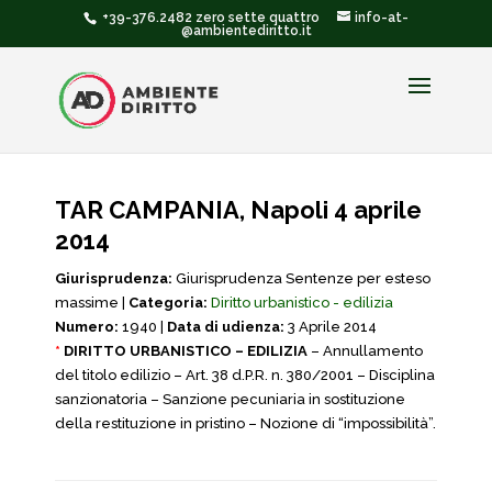
+39-376.2482 zero sette quattro
info-at-
@ambientediritto.it
TAR CAMPANIA, Napoli 4 aprile
2014
Giurisprudenza:
Giurisprudenza Sentenze per esteso
massime |
Categoria:
Diritto urbanistico - edilizia
Numero:
1940 |
Data di udienza:
3 Aprile 2014
*
DIRITTO URBANISTICO – EDILIZIA
– Annullamento
del titolo edilizio – Art. 38 d.P.R. n. 380/2001 – Disciplina
sanzionatoria – Sanzione pecuniaria in sostituzione
della restituzione in pristino – Nozione di “impossibilità”.