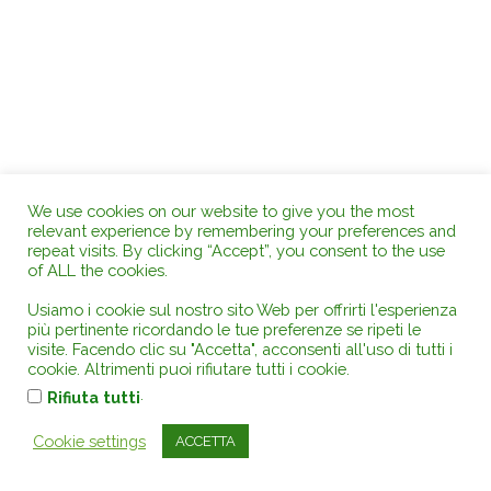
We use cookies on our website to give you the most
relevant experience by remembering your preferences and
repeat visits. By clicking “Accept”, you consent to the use
of ALL the cookies.
Usiamo i cookie sul nostro sito Web per offrirti l'esperienza
più pertinente ricordando le tue preferenze se ripeti le
visite. Facendo clic su "Accetta", acconsenti all'uso di tutti i
HOME
RIVISTA
GIURISPRUDENZA
cookie. Altrimenti puoi rifiutare tutti i cookie.
DOTTRINA
ABBONATI SUBITO
.
Rifiuta tutti
Ricerca Giuridica Integrata
Osservatori
Gruppo Editoriale
Chi siamo
Cookie settings
ACCETTA
ARCHIVIO STORICO