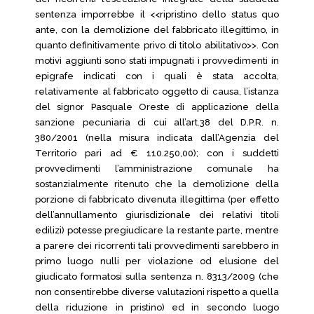
sentenza imporrebbe il <<ripristino dello status quo
ante, con la demolizione del fabbricato illegittimo, in
quanto definitivamente privo di titolo abilitativo>>. Con
motivi aggiunti sono stati impugnati i provvedimenti in
epigrafe indicati con i quali è stata accolta,
relativamente al fabbricato oggetto di causa, l’istanza
del signor Pasquale Oreste di applicazione della
sanzione pecuniaria di cui all’art.38 del D.P.R. n.
380/2001 (nella misura indicata dall’Agenzia del
Territorio pari ad € 110.250,00); con i suddetti
provvedimenti l’amministrazione comunale ha
sostanzialmente ritenuto che la demolizione della
porzione di fabbricato divenuta illegittima (per effetto
dell’annullamento giurisdizionale dei relativi titoli
edilizi) potesse pregiudicare la restante parte, mentre
a parere dei ricorrenti tali provvedimenti sarebbero in
primo luogo nulli per violazione od elusione del
giudicato formatosi sulla sentenza n. 8313/2009 (che
non consentirebbe diverse valutazioni rispetto a quella
della riduzione in pristino) ed in secondo luogo