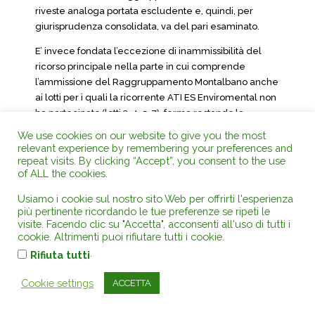
riveste analoga portata escludente e, quindi, per
giurisprudenza consolidata, va del pari esaminato.
E’ invece fondata l’eccezione di inammissibilità del
ricorso principale nella parte in cui comprende
l’ammissione del Raggruppamento Montalbano anche
ai lotti per i quali la ricorrente ATI ES Enviromental non
ha partecipato (lotti 3, 4, 5, 7), ferma restando la
contestazione per i lotti per i quali sono stati ammessi
We use cookies on our website to give you the most
entrambi i due raggruppamenti (lotti 6, 8, 9, 10).
relevant experience by remembering your preferences and
repeat visits. By clicking “Accept”, you consent to the use
Infatti, per pacifica giurisprudenza, la domanda di
of ALL the cookies.
partecipazione alla gara è di norma condizione
Usiamo i cookie sul nostro sito Web per offrirti l'esperienza
necessaria ai fini dell’impugnazione degli atti di una
più pertinente ricordando le tue preferenze se ripeti le
gara poiché nel processo amministrativo la
visite. Facendo clic su "Accetta", acconsenti all'uso di tutti i
legittimazione al ricorso (o titolo) deve essere
cookie. Altrimenti puoi rifiutare tutti i cookie.
correlata ad una situazione differenziata e, dunque,
.
Rifiuta tutti
meritevole di tutela, in modo certo; la differenziazione
è garantita appunto dalla partecipazione alla stessa
Cookie settings
ACCETTA
procedura oggetto di contestazione.