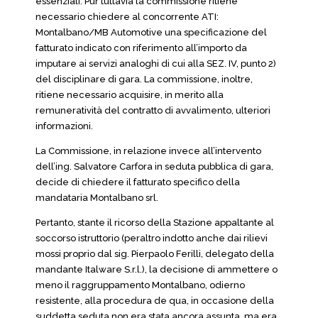
essenziali. Pur tuttavia la commissione ritiene
necessario chiedere al concorrente ATI:
Montalbano/MB Automotive una specificazione del
fatturato indicato con riferimento all’importo da
imputare ai servizi analoghi di cui alla SEZ. IV, punto 2)
del disciplinare di gara. La commissione, inoltre,
ritiene necessario acquisire, in merito alla
remuneratività del contratto di avvalimento, ulteriori
informazioni.
La Commissione, in relazione invece all’intervento
dell’ing. Salvatore Carfora in seduta pubblica di gara,
decide di chiedere il fatturato specifico della
mandataria Montalbano srl.
Pertanto, stante il ricorso della Stazione appaltante al
soccorso istruttorio (peraltro indotto anche dai rilievi
mossi proprio dal sig. Pierpaolo Ferilli, delegato della
mandante Italware S.r.l.), la decisione di ammettere o
meno il raggruppamento Montalbano, odierno
resistente, alla procedura de qua, in occasione della
suddetta seduta non era stata ancora assunta, ma era