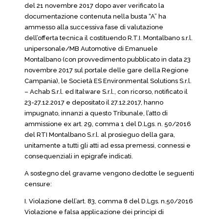
del 21 novembre 2017 dopo aver verificato la
documentazione contenuta nella busta “A” ha
ammesso alla successiva fase di valutazione
dell’offerta tecnica il costituendo R.T.I. Montalbano s.r.l.
unipersonale/MB Automotive di Emanuele
Montalbano (con provvedimento pubblicato in data 23
novembre 2017 sul portale delle gare della Regione
Campania), le Società ES Environmental Solutions S.r.l.
– Achab S.r.l. ed Italware S.r.l., con ricorso, notificato il
23-27.12.2017 e depositato il 27.12.2017, hanno
impugnato, innanzi a questo Tribunale, l’atto di
ammissione ex art. 29, comma 1 del D.Lgs. n. 50/2016
del RTI Montalbano S.r.l. al prosieguo della gara,
unitamente a tutti gli atti ad essa premessi, connessi e
consequenziali in epigrafe indicati.
A sostegno del gravame vengono dedotte le seguenti
censure:
I. Violazione dell’art. 83, comma 8 del D.Lgs. n.50/2016
Violazione e falsa applicazione dei principi di