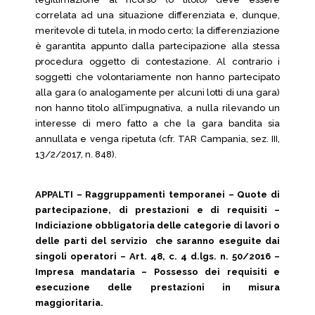
correlata ad una situazione differenziata e, dunque,
meritevole di tutela, in modo certo; la differenziazione
è garantita appunto dalla partecipazione alla stessa
procedura oggetto di contestazione. Al contrario i
soggetti che volontariamente non hanno partecipato
alla gara (o analogamente per alcuni lotti di una gara)
non hanno titolo all’impugnativa, a nulla rilevando un
interesse di mero fatto a che la gara bandita sia
annullata e venga ripetuta (cfr. TAR Campania, sez. III,
13/2/2017, n. 848).
APPALTI – Raggruppamenti temporanei – Quote di
partecipazione, di prestazioni e di requisiti –
Indiciazione obbligatoria delle categorie di lavori o
delle parti del servizio che saranno eseguite dai
singoli operatori – Art. 48, c. 4 d.lgs. n. 50/2016 –
Impresa mandataria – Possesso dei requisiti e
esecuzione delle prestazioni in misura
maggioritaria.