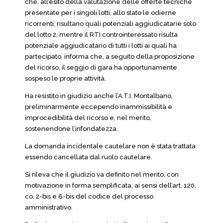
che, all’esito della valutazione delle offerte tecniche
presentate per i singoli lotti, allo stato le odierne
ricorrenti, risultano quali potenziali aggiudicatarie solo
del lotto 2, mentre il RTI controinteressato risulta
potenziale aggiudicatario di tutti i lotti ai quali ha
partecipato, informa che, a seguito della proposizione
del ricorso, il seggio di gara ha opportunamente
sospeso le proprie attività.
Ha resistito in giudizio anche l’A.T.I. Montalbano,
preliminarmente eccependo inammissibilità e
improcedibilità del ricorso e, nel merito,
sostenendone l’infondatezza.
La domanda incidentale cautelare non è stata trattata
essendo cancellata dal ruolo cautelare.
Si rileva che il giudizio va definito nel merito, con
motivazione in forma semplificata, ai sensi dell’art. 120,
co. 2-bis e 6-bis del codice del processo
amministrativo.