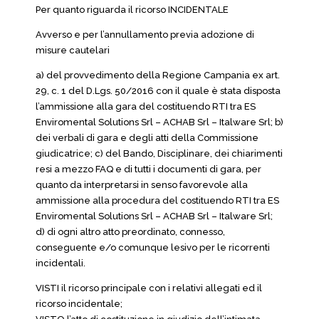
Per quanto riguarda il ricorso INCIDENTALE
Avverso e per l’annullamento previa adozione di
misure cautelari
a) del provvedimento della Regione Campania ex art.
29, c. 1 del D.Lgs. 50/2016 con il quale è stata disposta
l’ammissione alla gara del costituendo RTI tra ES
Enviromental Solutions Srl – ACHAB Srl – Italware Srl; b)
dei verbali di gara e degli atti della Commissione
giudicatrice; c) del Bando, Disciplinare, dei chiarimenti
resi a mezzo FAQ e di tutti i documenti di gara, per
quanto da interpretarsi in senso favorevole alla
ammissione alla procedura del costituendo RTI tra ES
Enviromental Solutions Srl – ACHAB Srl – Italware Srl;
d) di ogni altro atto preordinato, connesso,
conseguente e/o comunque lesivo per le ricorrenti
incidentali.
VISTI il ricorso principale con i relativi allegati ed il
ricorso incidentale;