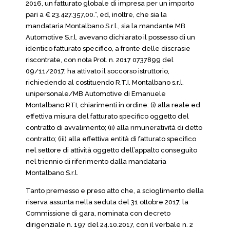
2016, un fatturato globale di impresa per un importo
pari a € 23.427.357,00.”, ed, inoltre, che sia la
mandataria Montalbano S.r.l., sia la mandante MB
Automotive S.r.l. avevano dichiarato il possesso di un
identico fatturato specifico, a fronte delle discrasie
riscontrate, con nota Prot. n. 2017 0737899 del
09/11/2017, ha attivato il soccorso istruttorio,
richiedendo al costituendo R.T.I. Montalbano s.r.l.
unipersonale/MB Automotive di Emanuele
Montalbano RTI, chiarimenti in ordine: (i) alla reale ed
effettiva misura del fatturato specifico oggetto del
contratto di avvalimento; (ii) alla rimuneratività di detto
contratto; (iii) alla effettiva entità di fatturato specifico
nel settore di attività oggetto dell’appalto conseguito
nel triennio di riferimento dalla mandataria
Montalbano S.r.l.
Tanto premesso e preso atto che, a scioglimento della
riserva assunta nella seduta del 31 ottobre 2017, la
Commissione di gara, nominata con decreto
dirigenziale n. 197 del 24.10.2017, con il verbale n. 2