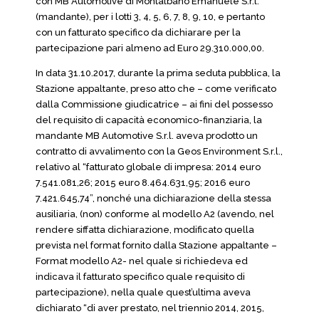
con MB Automotive di Montalbano Emanuele S.r.l.
(mandante), per i lotti 3, 4, 5, 6, 7, 8, 9, 10, e pertanto
con un fatturato specifico da dichiarare per la
partecipazione pari almeno ad Euro 29.310.000,00.
In data 31.10.2017, durante la prima seduta pubblica, la
Stazione appaltante, preso atto che – come verificato
dalla Commissione giudicatrice – ai fini del possesso
del requisito di capacità economico-finanziaria, la
mandante MB Automotive S.r.l. aveva prodotto un
contratto di avvalimento con la Geos Environment S.r.l.,
relativo al “fatturato globale di impresa: 2014 euro
7.541.081,26; 2015 euro 8.464.631,95; 2016 euro
7.421.645,74”, nonché una dichiarazione della stessa
ausiliaria, (non) conforme al modello A2 (avendo, nel
rendere siffatta dichiarazione, modificato quella
prevista nel format fornito dalla Stazione appaltante –
Format modello A2- nel quale si richiedeva ed
indicava il fatturato specifico quale requisito di
partecipazione), nella quale quest’ultima aveva
dichiarato “di aver prestato, nel triennio 2014, 2015,