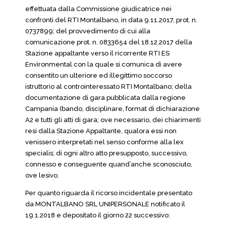
effettuata dalla Commissione giudicatrice nei
confronti del RTI Montalbano, in data 9.11.2017, prot. n.
0737899; del provvedimento di cui alla
comunicazione prot. n. 0833654 del 18.12.2017 della
Stazione appaltante verso il ricorrente RTI ES
Environmental con la quale si comunica di avere
consentito un ulteriore ed illegittimo soccorso
istruttorio al controinteressato RTI Montalbano; della
documentazione di gara pubblicata dalla regione
Campania (bando, disciplinare, format di dichiarazione
A2 e tutti gli atti di gara; ove necessario, dei chiarimenti
resi dalla Stazione Appaltante, qualora essi non
venissero interpretati nel senso conforme alla lex
specialis; di ogni altro atto presupposto, successivo,
connesso e conseguente quand’anche sconosciuto,
ove lesivo.
Per quanto riguarda il ricorso incidentale presentato
da MONTALBANO SRL UNIPERSONALE notificato il
19.1.2018 e depositato il giorno 22 successivo: