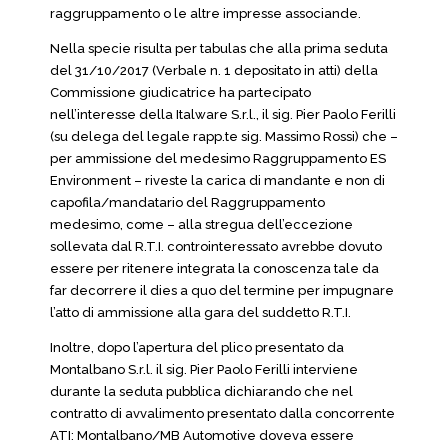
raggruppamento o le altre impresse associande.
Nella specie risulta per tabulas che alla prima seduta
del 31/10/2017 (Verbale n. 1 depositato in atti) della
Commissione giudicatrice ha partecipato
nell’interesse della Italware S.r.l., il sig. Pier Paolo Ferilli
(su delega del legale rapp.te sig. Massimo Rossi) che –
per ammissione del medesimo Raggruppamento ES
Environment – riveste la carica di mandante e non di
capofila/mandatario del Raggruppamento
medesimo, come – alla stregua dell’eccezione
sollevata dal R.T.I. controinteressato avrebbe dovuto
essere per ritenere integrata la conoscenza tale da
far decorrere il dies a quo del termine per impugnare
l’atto di ammissione alla gara del suddetto R.T.I.
Inoltre, dopo l’apertura del plico presentato da
Montalbano S.r.l. il sig. Pier Paolo Ferilli interviene
durante la seduta pubblica dichiarando che nel
contratto di avvalimento presentato dalla concorrente
ATI: Montalbano/MB Automotive doveva essere