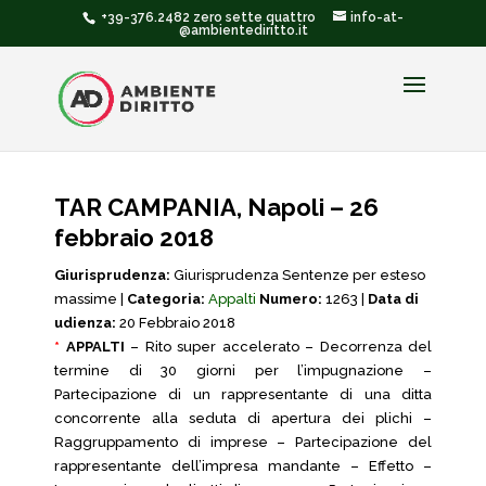
+39-376.2482 zero sette quattro
info-at-
@ambientediritto.it
TAR CAMPANIA, Napoli – 26
febbraio 2018
Giurisprudenza:
Giurisprudenza Sentenze per esteso
massime |
Categoria:
Appalti
Numero:
1263 |
Data di
udienza:
20 Febbraio 2018
*
APPALTI
– Rito super accelerato – Decorrenza del
termine di 30 giorni per l’impugnazione –
Partecipazione di un rappresentante di una ditta
concorrente alla seduta di apertura dei plichi –
Raggruppamento di imprese – Partecipazione del
rappresentante dell’impresa mandante – Effetto –