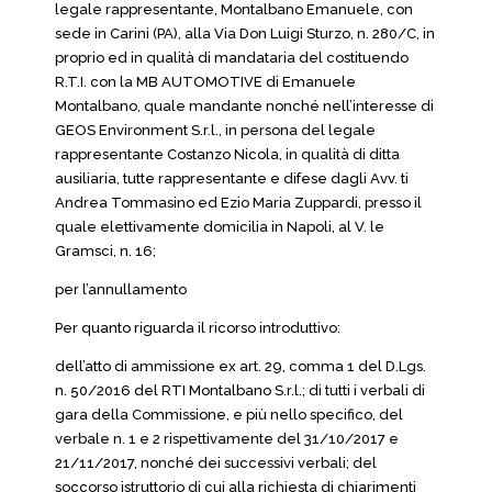
legale rappresentante, Montalbano Emanuele, con
sede in Carini (PA), alla Via Don Luigi Sturzo, n. 280/C, in
proprio ed in qualità di mandataria del costituendo
R.T.I. con la MB AUTOMOTIVE di Emanuele
Montalbano, quale mandante nonché nell’interesse di
GEOS Environment S.r.l., in persona del legale
rappresentante Costanzo Nicola, in qualità di ditta
ausiliaria, tutte rappresentante e difese dagli Avv. ti
Andrea Tommasino ed Ezio Maria Zuppardi, presso il
quale elettivamente domicilia in Napoli, al V. le
Gramsci, n. 16;
per l’annullamento
Per quanto riguarda il ricorso introduttivo:
dell’atto di ammissione ex art. 29, comma 1 del D.Lgs.
n. 50/2016 del RTI Montalbano S.r.l.; di tutti i verbali di
gara della Commissione, e più nello specifico, del
verbale n. 1 e 2 rispettivamente del 31/10/2017 e
21/11/2017, nonché dei successivi verbali; del
soccorso istruttorio di cui alla richiesta di chiarimenti