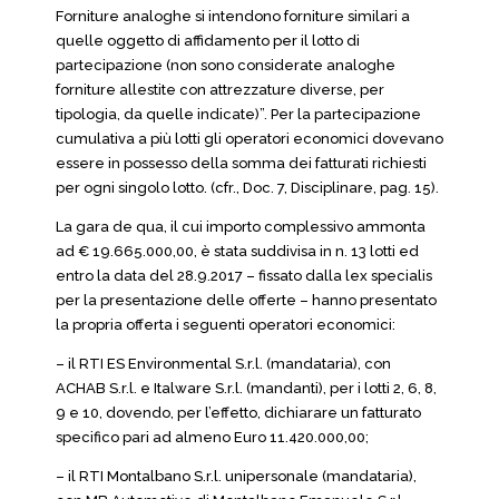
Forniture analoghe si intendono forniture similari a
quelle oggetto di affidamento per il lotto di
partecipazione (non sono considerate analoghe
forniture allestite con attrezzature diverse, per
tipologia, da quelle indicate)”. Per la partecipazione
cumulativa a più lotti gli operatori economici dovevano
essere in possesso della somma dei fatturati richiesti
per ogni singolo lotto. (cfr., Doc. 7, Disciplinare, pag. 15).
La gara de qua, il cui importo complessivo ammonta
ad € 19.665.000,00, è stata suddivisa in n. 13 lotti ed
entro la data del 28.9.2017 – fissato dalla lex specialis
per la presentazione delle offerte – hanno presentato
la propria offerta i seguenti operatori economici:
– il RTI ES Environmental S.r.l. (mandataria), con
ACHAB S.r.l. e Italware S.r.l. (mandanti), per i lotti 2, 6, 8,
9 e 10, dovendo, per l’effetto, dichiarare un fatturato
specifico pari ad almeno Euro 11.420.000,00;
– il RTI Montalbano S.r.l. unipersonale (mandataria),