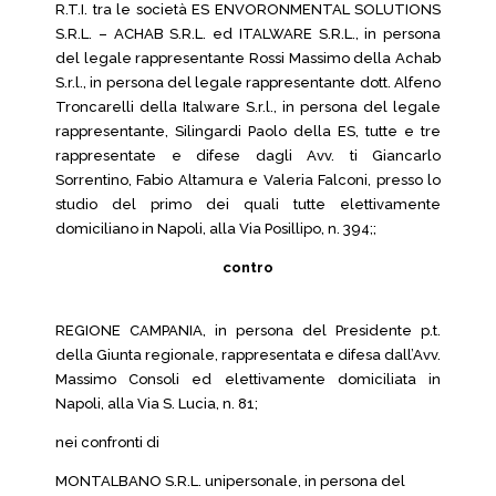
R.T.I. tra le società ES ENVORONMENTAL SOLUTIONS
S.R.L. – ACHAB S.R.L. ed ITALWARE S.R.L., in persona
del legale rappresentante Rossi Massimo della Achab
S.r.l., in persona del legale rappresentante dott. Alfeno
Troncarelli della Italware S.r.l., in persona del legale
rappresentante, Silingardi Paolo della ES, tutte e tre
rappresentate e difese dagli Avv. ti Giancarlo
Sorrentino, Fabio Altamura e Valeria Falconi, presso lo
studio del primo dei quali tutte elettivamente
domiciliano in Napoli, alla Via Posillipo, n. 394;;
contro
REGIONE CAMPANIA, in persona del Presidente p.t.
della Giunta regionale, rappresentata e difesa dall’Avv.
Massimo Consoli ed elettivamente domiciliata in
Napoli, alla Via S. Lucia, n. 81;
nei confronti di
MONTALBANO S.R.L. unipersonale, in persona del