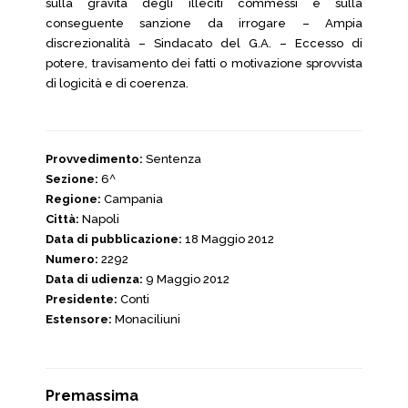
sulla gravità degli illeciti commessi e sulla
conseguente sanzione da irrogare – Ampia
discrezionalità – Sindacato del G.A. – Eccesso di
potere, travisamento dei fatti o motivazione sprovvista
di logicità e di coerenza.
Provvedimento:
Sentenza
Sezione:
6^
Regione:
Campania
Città:
Napoli
Data di pubblicazione:
18 Maggio 2012
Numero:
2292
Data di udienza:
9 Maggio 2012
Presidente:
Conti
Estensore:
Monaciliuni
Premassima