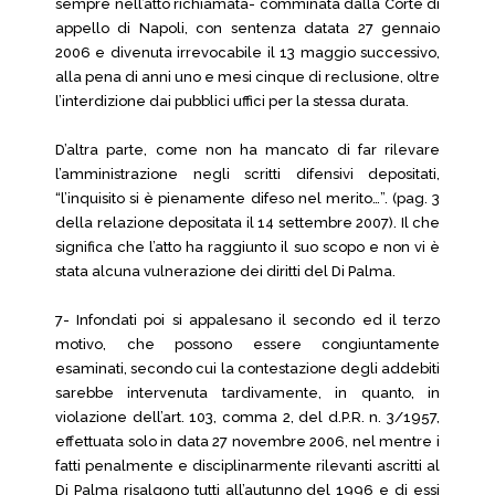
sempre nell’atto richiamata- comminata dalla Corte di
appello di Napoli, con sentenza datata 27 gennaio
2006 e divenuta irrevocabile il 13 maggio successivo,
alla pena di anni uno e mesi cinque di reclusione, oltre
l’interdizione dai pubblici uffici per la stessa durata.
D’altra parte, come non ha mancato di far rilevare
l’amministrazione negli scritti difensivi depositati,
“l’inquisito si è pienamente difeso nel merito…”. (pag. 3
della relazione depositata il 14 settembre 2007). Il che
significa che l’atto ha raggiunto il suo scopo e non vi è
stata alcuna vulnerazione dei diritti del Di Palma.
7- Infondati poi si appalesano il secondo ed il terzo
motivo, che possono essere congiuntamente
esaminati, secondo cui la contestazione degli addebiti
sarebbe intervenuta tardivamente, in quanto, in
violazione dell’art. 103, comma 2, del d.P.R. n. 3/1957,
effettuata solo in data 27 novembre 2006, nel mentre i
fatti penalmente e disciplinarmente rilevanti ascritti al
Di Palma risalgono tutti all’autunno del 1996 e di essi