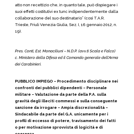
atto non recettizio che, in quanto tale, può dispiegare i
suoi effetti costitutivi ex tunc indipendentemente dalla
collaborazione del suo destinatario” (così T.A.R.
Trieste, Friuli Venezia Giulia, Sez. I, 16 gennaio 2012, n.
19).
Pres. Conti, Est. Monaciliuni – N.D.P. (avv.ti Scala e Falco)
c. Ministero della Difesa ed il Comando generale dell’Arma
dei Carabinieri.
PUBBLICO IMPIEGO – Procedimento disciplinare nei
confronti dei pubblici dipendenti – Personale
militare – Valutazione da parte della P.A. sulla
gravità degli illeciti commessi e sulla conseguente
sanzione da irrogare – Ampia discrezionalità –
Sindacabile da parte del G.A. unicamente per i
profili di eccesso di potere, travisamento dei fatti
o per motivazione sprovvista di logicità e di
coerenza.