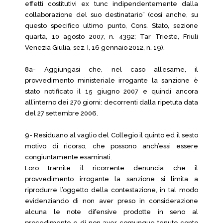
effetti costitutivi ex tunc indipendentemente dalla
collaborazione del suo destinatario” (così anche, su
questo specifico ultimo punto, Cons. Stato, sezione
quarta, 10 agosto 2007, n. 4392; Tar Trieste, Friuli
Venezia Giulia, sez. I, 16 gennaio 2012, n. 19).
8a- Aggiungasi che, nel caso all’esame, il
provvedimento ministeriale irrogante la sanzione è
stato notificato il 15 giugno 2007 e quindi ancora
all’interno dei 270 giorni: decorrenti dalla ripetuta data
del 27 settembre 2006.
9- Residuano al vaglio del Collegio il quinto ed il sesto
motivo di ricorso, che possono anch’essi essere
congiuntamente esaminati.
Loro tramite il ricorrente denuncia che il
provvedimento irrogante la sanzione si limita a
riprodurre l’oggetto della contestazione, in tal modo
evidenziando di non aver preso in considerazione
alcuna le note difensive prodotte in seno al
procedimento e di non aver comunque tenuto conto