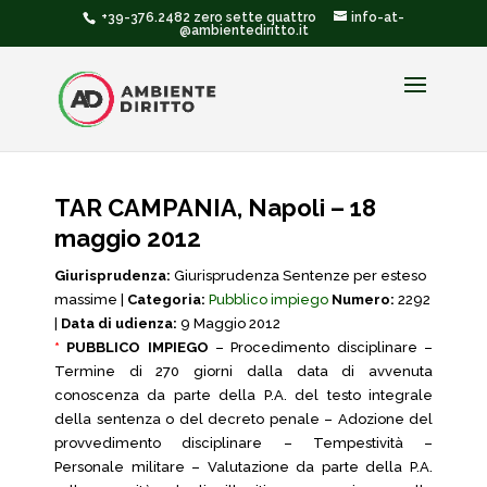
+39-376.2482 zero sette quattro
info-at-
@ambientediritto.it
TAR CAMPANIA, Napoli – 18
maggio 2012
Giurisprudenza:
Giurisprudenza Sentenze per esteso
massime |
Categoria:
Pubblico impiego
Numero:
2292
|
Data di udienza:
9 Maggio 2012
*
PUBBLICO IMPIEGO
– Procedimento disciplinare –
Termine di 270 giorni dalla data di avvenuta
conoscenza da parte della P.A. del testo integrale
della sentenza o del decreto penale – Adozione del
provvedimento disciplinare – Tempestività –
Personale militare – Valutazione da parte della P.A.