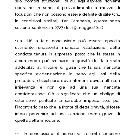
suoi compiti istituzionali, di cui agli espressi richiami
operatine in seno al provvedimento a mezzo di
locuzioni che non possono essere definite di stile (cfr.,
in condizioni similari, Tar Campania, questa sesta
sezione, sentenza n. 2727 del 19 maggio 2011).
10a- Né a tale conclusione può essere opposta
utilmente un’asserita mancata valutazione della
condotta tenuta in appresso, posto che la stessa in
alcun modo può sminuire la gravità dei fatti-reato
addebitati al militare di guisa che la sua mancata
specifica evidenziazione in seno agli atti della
procedura disciplinare deve ritenersi dovuta alla sua
irrilevanza e non già ad una sua mancata
considerazione. Ciò a significare che un obbligo di
ostensione puntuale si sarebbe imposto solo per
l’incontrario caso che, a fronte di detta gravità, si fosse
inteso pervenire ad una sanzione meno grave di
quella della rimozione.
11- In conclusione, il ricorso va respinto, siccome