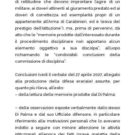
di rettitudine che devono improntare l’agire di un
militare, ai doveri attinenti al giuramento prestato ed ai
doveri di correttezza ed esemplarità propri di un
appartenente all’Arma di Carabinieri, ed è lesiva del
prestigio dell’Istituzione”), ma, prima di pervenirvi, dà
atto che le “memorie prodotte dall’interessato durante
il procedimento disciplinare non apportano alcun
elemento oggettivo a sua discolpa”, all’uopo
richiamando le “condivisibili conclusioni della
commissione di disciplina”.
Conclusioni (vedi il verbale del 27 aprile 2007, allegato
alla produzione della difesa erariale) assunte, per
quanto più rileva, all’esito:
– della lettura delle memorie prodotte dal Di Palma;
– delle osservazioni esposte verbalmente dallo stesso
Di Palma e dal suo Ufficiale difensore, in particolare
riferimento alle motivazioni personali che lo avevano
indotto a seguire con minore attenzione le attività
istituzionali all’epoca dei fatti (grave malattia della