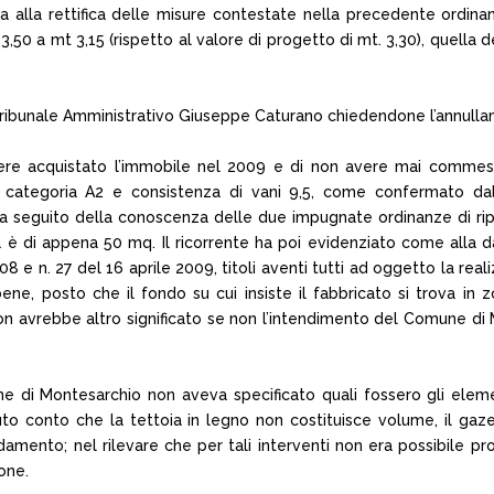
alla rettifica delle misure contestate nella precedente ordinan
50 a mt 3,15 (rispetto al valore di progetto di mt. 3,30), quella d
ribunale Amministrativo Giuseppe Caturano chiedendone l’annullam
vere acquistato l’immobile nel 2009 e di non avere mai commes
 categoria A2 e consistenza di vani 9,5, come confermato dal c
o a seguito della conoscenza delle due impugnate ordinanze di ripr
a è di appena 50 mq. Il ricorrente ha poi evidenziato come alla dant
 e n. 27 del 16 aprile 2009, titoli aventi tutti ad oggetto la reali
ene, posto che il fondo su cui insiste il fabbricato si trova in zona
 non avrebbe altro significato se non l’intendimento del Comune di
e di Montesarchio non aveva specificato quali fossero gli eleme
uto conto che la tettoia in legno non costituisce volume, il gaze
mento; nel rilevare che per tali interventi non era possibile pro
one.