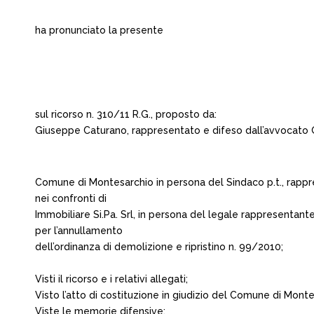
ha pronunciato la presente
sul ricorso n. 310/11 R.G., proposto da:
Giuseppe Caturano, rappresentato e difeso dall’avvocato Gi
Comune di Montesarchio in persona del Sindaco p.t., rappre
nei confronti di
Immobiliare Si.Pa. Srl, in persona del legale rappresentante p
per l’annullamento
dell’ordinanza di demolizione e ripristino n. 99/2010;
Visti il ricorso e i relativi allegati;
Visto l’atto di costituzione in giudizio del Comune di Monte
Viste le memorie difensive;