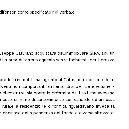
 difensori come specificato nel verbale;
pe Caturano acquistava dall’Immobiliare SI.PA. s.r.l. un
un’ area di terreno agricolo senza fabbricati, per il prezzo
edetti immobili, ha ingiunto al Caturano il ripristino dello
nterventi non comportanti aumento di superficie e volume –
di costruire, sia opere in difformità dai titoli che avevano
no per auto, un muro di contenimento con cancello ed annessa
 rurale a residenza; le difformità riguardavano invece la
to originario della pendenza del fondo e diverse altezze di