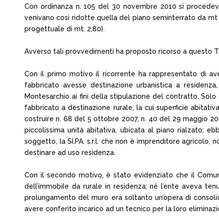
Con ordinanza n. 105 del 30 novembre 2010 si procedeva 
venivano così ridotte quella del piano seminterrato da mt 3,
progettuale di mt. 2,80).
Avverso tali provvedimenti ha proposto ricorso a questo T
Con il primo motivo il ricorrente ha rappresentato di a
fabbricato avesse destinazione urbanistica a residenza,
Montesarchio ai fini della stipulazione del contratto. Sol
fabbricato a destinazione rurale, la cui superficie abitativ
costruire n. 68 del 5 ottobre 2007, n. 40 del 29 maggio 2008
piccolissima unità abitativa, ubicata al piano rialzato; ebb
soggetto, la SI.PA. s.r.l. che non è imprenditore agricolo,
destinare ad uso residenza.
Con il secondo motivo, è stato evidenziato che il Comun
dell’immobile da rurale in residenza; né l’ente aveva ten
prolungamento del muro era soltanto un’opera di consolida
avere conferito incarico ad un tecnico per la loro eliminazi