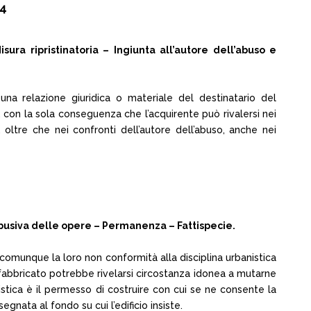
54
ra ripristinatoria – Ingiunta all’autore dell’abuso e
di una relazione giuridica o materiale del destinatario del
 con la sola conseguenza che l’acquirente può rivalersi nei
oltre che nei confronti dell’autore dell’abuso, anche nei
busiva delle opere – Permanenza – Fattispecie.
e comunque la loro non conformità alla disciplina urbanistica
del fabbricato potrebbe rivelarsi circostanza idonea a mutarne
istica è il permesso di costruire con cui se ne consente la
ata al fondo su cui l’edificio insiste.