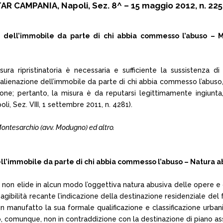
AR CAMPANIA, Napoli, Sez. 8^ – 15 maggio 2012, n. 22
ell’immobile da parte di chi abbia commesso l’abuso – Misu
misura ripristinatoria è necessaria e sufficiente la sussistenza 
 alienazione dell’immobile da parte di chi abbia commesso l’abuso,
one; pertanto, la misura è da reputarsi legittimamente ingiunta, 
li, Sez. VIII, 1 settembre 2011, n. 4281).
 Montesarchio (avv. Modugno) ed altro.
ll’immobile da parte di chi abbia commesso l’abuso – Natura a
età non elide in alcun modo l’oggettiva natura abusiva delle opere 
to di agibilità recante l’indicazione della destinazione residenziale 
n manufatto la sua formale qualificazione e classificazione urban
omunque, non in contraddizione con la destinazione di piano assegn