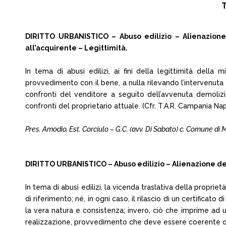
T
DIRITTO URBANISTICO – Abuso edilizio – Alienazione d
all’acquirente – Legittimità.
In tema di abusi edilizi, ai fini della legittimità della 
provvedimento con il bene, a nulla rilevando l’intervenuta
confronti del venditore a seguito dell’avvenuta demolizi
confronti del proprietario attuale. (Cfr. T.A.R. Campania Napo
Pres. Amodio, Est. Corciulo – G.C. (avv. Di Sabato) c. Comune di
DIRITTO URBANISTICO – Abuso edilizio – Alienazione de
In tema di abusi edilizi, la vicenda traslativa della propri
di riferimento; né, in ogni caso, il rilascio di un certifica
la vera natura e consistenza; invero, ciò che imprime ad u
realizzazione, provvedimento che deve essere coerente o, c