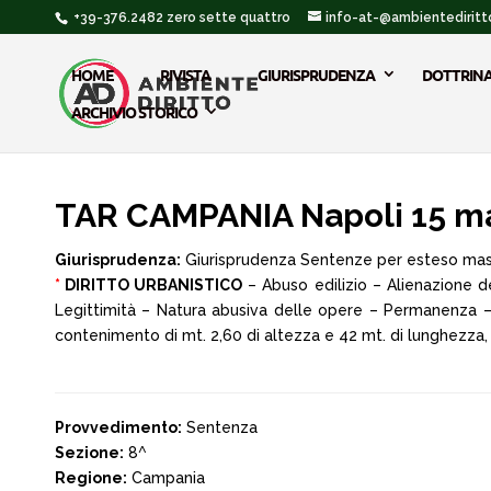
+39-376.2482 zero sette quattro
info-at-@ambientediritto
HOME
RIVISTA
GIURISPRUDENZA
DOTTRIN
ARCHIVIO STORICO
TAR CAMPANIA Napoli 15 m
Giurisprudenza:
Giurisprudenza Sentenze per esteso ma
*
DIRITTO URBANISTICO
– Abuso edilizio – Alienazione de
Legittimità – Natura abusiva delle opere – Permanenza – 
contenimento di mt. 2,60 di altezza e 42 mt. di lunghezza, c
Provvedimento:
Sentenza
Sezione:
8^
Regione:
Campania