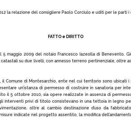
2 la relazione del consigliere Paolo Corciulo e uditi per le parti i
FATTO e DIRITTO
5 maggio 2009 del notaio Francesco Iazeolla di Benevento, Giusep
tastali su due livelli, con annesso terreno pertinenziale, oltre ad 
il Comune di Montesarchio, ente nel cui territorio sono ubicati i pr
 presentare un’istanza di permesso di costruire in sanatoria per i
to il 5 ottobre 2010, sia opere realizzate in assenza di permesso 
 gli interventi privi di titolo consistevano in una tettoia in leg
avimentazione, oltre al cambio destinazione d’uso da fabbricato
le misure indicate nel progetto assentito, la modifica dell’andamen