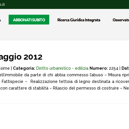
.it
A
ABBONATI SUBITO
Ricerca Giuridica Integrata
Osservato
aggio 2012
ssime |
Categoria:
Diritto urbanistico - edilizia
Numero:
2254 |
Dat
ll’immobile da parte di chi abbia commesso l’abuso – Misura riprist
Fattispecie – Realizzazione tettoia di legno destinata a ricover
on carattere di stabilità – Rilascio del permesso di costruire – Ne