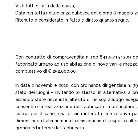
Visti tutti gli atti della causa;
Data per letta nell’udienza pubblica del giorno 8 maggio 201
Ritenuto e considerato in fatto e diritto quanto segue.
Con contratto di compravendita n. rep 84105/154309 del 
fabbricato urbano ad uso abitazione di nove vani e mezzo ca
complessivo di € 252.000,00.
In data 2 novembre 2010, con ordinanza dirigenziale n. 99, 
stato dei luoghi – invitando lo stesso, in alternativa, a
essendo state rinvenute, all’esito di un sopralluogo esegui
consentito la realizzazione del fabbricato. In particolare,
cuccia per il cane, una piscina interrata con relativa p
dimensione di alcuni muri di recinzione in cls rispetto al
gronda ed interne del fabbricato.