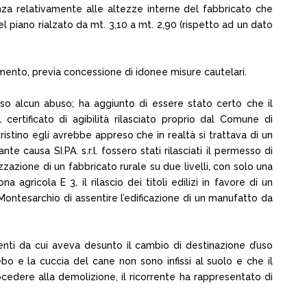
za relativamente alle altezze interne del fabbricato che
el piano rialzato da mt. 3,10 a mt. 2,90 (rispetto ad un dato
ento, previa concessione di idonee misure cautelari.
so alcun abuso; ha aggiunto di essere stato certo che il
ertificato di agibilità rilasciato proprio dal Comune di
istino egli avrebbe appreso che in realtà si trattava di un
e causa SI.PA. s.r.l. fossero stati rilasciati il permesso di
zzazione di un fabbricato rurale su due livelli, con solo una
 agricola E 3, il rilascio dei titoli edilizi in favore di un
 Montesarchio di assentire l’edificazione di un manufatto da
nti da cui aveva desunto il cambio di destinazione d’uso
bo e la cuccia del cane non sono infissi al suolo e che il
cedere alla demolizione, il ricorrente ha rappresentato di