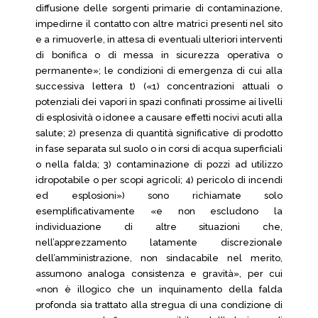
diffusione delle sorgenti primarie di contaminazione,
impedirne il contatto con altre matrici presenti nel sito
e a rimuoverle, in attesa di eventuali ulteriori interventi
di bonifica o di messa in sicurezza operativa o
permanente»; le condizioni di emergenza di cui alla
successiva lettera t) («1) concentrazioni attuali o
potenziali dei vapori in spazi confinati prossime ai livelli
di esplosività o idonee a causare effetti nocivi acuti alla
salute; 2) presenza di quantità significative di prodotto
in fase separata sul suolo o in corsi di acqua superficiali
o nella falda; 3) contaminazione di pozzi ad utilizzo
idropotabile o per scopi agricoli; 4) pericolo di incendi
ed esplosioni») sono richiamate solo
esemplificativamente «e non escludono la
individuazione di altre situazioni che,
nell’apprezzamento latamente discrezionale
dell’amministrazione, non sindacabile nel merito,
assumono analoga consistenza e gravità», per cui
«non è illogico che un inquinamento della falda
profonda sia trattato alla stregua di una condizione di