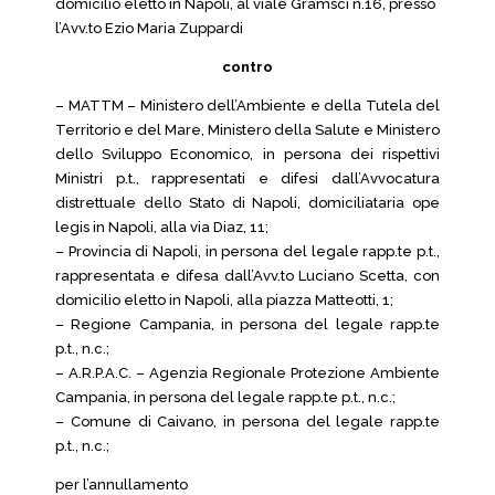
domicilio eletto in Napoli, al viale Gramsci n.16, presso
l’Avv.to Ezio Maria Zuppardi
contro
– MATTM – Ministero dell’Ambiente e della Tutela del
Territorio e del Mare, Ministero della Salute e Ministero
dello Sviluppo Economico, in persona dei rispettivi
Ministri p.t., rappresentati e difesi dall’Avvocatura
distrettuale dello Stato di Napoli, domiciliataria ope
legis in Napoli, alla via Diaz, 11;
– Provincia di Napoli, in persona del legale rapp.te p.t.,
rappresentata e difesa dall’Avv.to Luciano Scetta, con
domicilio eletto in Napoli, alla piazza Matteotti, 1;
– Regione Campania, in persona del legale rapp.te
p.t., n.c.;
– A.R.P.A.C. – Agenzia Regionale Protezione Ambiente
Campania, in persona del legale rapp.te p.t., n.c.;
– Comune di Caivano, in persona del legale rapp.te
p.t., n.c.;
per l’annullamento