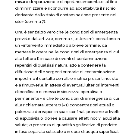
misure di riparazione e di ripristino ambientale, al fine
di minimizzare e ricondurre ad accettabilità il rischio
derivante dallo stato di contaminazione presente nel
sito» (comma 7).
Ora, è senz’altro vero che le condizioni di emergenza
previste dall’art. 240, comma 1, lettera m), consistono in
un «intervento immediato o a breve termine, da
mettere in opera nelle condizioni di emergenza di cui
alla lettera t) in caso di eventi di contaminazione
repentini di qualsiasi natura, atto a contenere la
diffusione delle sorgenti primarie di contaminazione,
impedirne il contatto con altre matrici presenti nel sito
e a rimuoverle, in attesa di eventuali ulteriori interventi
di bonifica o di messa in sicurezza operativa o
permanente» e che le condizioni di emergenza di cui
alla richiamata lettera t) («1) concentrazioni attuali o
potenziali dei vapori in spazi confinati prossime ai livelli
di esplosività o idonee a causare effetti nocivi acuti alla
salute; 2) presenza di quantità significative di prodotto
in fase separata sul suolo o in corsi di acqua superficiali