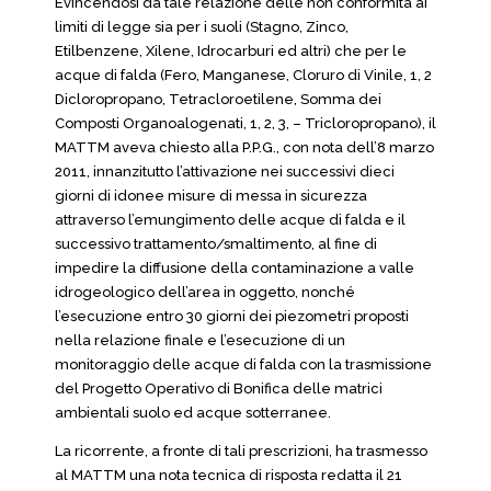
Evincendosi da tale relazione delle non conformità ai
limiti di legge sia per i suoli (Stagno, Zinco,
Etilbenzene, Xilene, Idrocarburi ed altri) che per le
acque di falda (Fero, Manganese, Cloruro di Vinile, 1, 2
Dicloropropano, Tetracloroetilene, Somma dei
Composti Organoalogenati, 1, 2, 3, – Tricloropropano), il
MATTM aveva chiesto alla P.P.G., con nota dell’8 marzo
2011, innanzitutto l’attivazione nei successivi dieci
giorni di idonee misure di messa in sicurezza
attraverso l’emungimento delle acque di falda e il
successivo trattamento/smaltimento, al fine di
impedire la diffusione della contaminazione a valle
idrogeologico dell’area in oggetto, nonché
l’esecuzione entro 30 giorni dei piezometri proposti
nella relazione finale e l’esecuzione di un
monitoraggio delle acque di falda con la trasmissione
del Progetto Operativo di Bonifica delle matrici
ambientali suolo ed acque sotterranee.
La ricorrente, a fronte di tali prescrizioni, ha trasmesso
al MATTM una nota tecnica di risposta redatta il 21