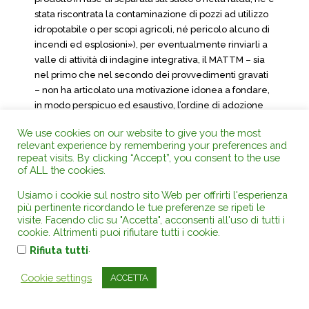
stata riscontrata la contaminazione di pozzi ad utilizzo
idropotabile o per scopi agricoli, né pericolo alcuno di
incendi ed esplosioni»), per eventualmente rinviarli a
valle di attività di indagine integrativa, il MATTM – sia
nel primo che nel secondo dei provvedimenti gravati
– non ha articolato una motivazione idonea a fondare,
in modo perspicuo ed esaustivo, l’ordine di adozione
degli interventi di messa in sicurezza d’emergenza
We use cookies on our website to give you the most
attraverso l’emungimento delle acque di falda e il
relevant experience by remembering your preferences and
successivo trattamento, sia sotto il profilo della storicità
repeat visits. By clicking “Accept”, you consent to the use
della contaminazione che dell’imminenza del rischio
of ALL the cookies.
ambientale.
Usiamo i cookie sul nostro sito Web per offrirti l'esperienza
La conclusione contenuta nei provvedimenti
più pertinente ricordando le tue preferenze se ripeti le
visite. Facendo clic su "Accetta", acconsenti all'uso di tutti i
impugnati appare infatti del tutto sfornita del supporto
cookie. Altrimenti puoi rifiutare tutti i cookie.
istruttorio e motivatorio idoneo a consentirne un
.
Rifiuta tutti
positivo scrutinio in relazione alle proposizioni
normative appena richiamate, nonché al rischio di una
Cookie settings
ACCETTA
possibile maggiore contaminazione ambientale, pure
evidenziato dalla ricorrente, in caso di indiscriminato