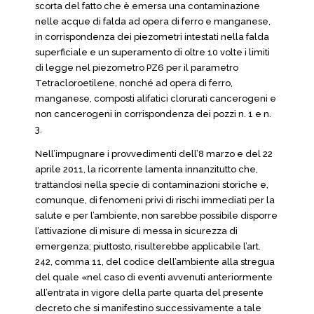
scorta del fatto che è emersa una contaminazione
nelle acque di falda ad opera di ferro e manganese,
in corrispondenza dei piezometri intestati nella falda
superficiale e un superamento di oltre 10 volte i limiti
di legge nel piezometro PZ6 per il parametro
Tetracloroetilene, nonché ad opera di ferro,
manganese, composti alifatici clorurati cancerogeni e
non cancerogeni in corrispondenza dei pozzi n. 1 e n.
3.
Nell’impugnare i provvedimenti dell’8 marzo e del 22
aprile 2011, la ricorrente lamenta innanzitutto che,
trattandosi nella specie di contaminazioni storiche e,
comunque, di fenomeni privi di rischi immediati per la
salute e per l’ambiente, non sarebbe possibile disporre
l’attivazione di misure di messa in sicurezza di
emergenza; piuttosto, risulterebbe applicabile l’art.
242, comma 11, del codice dell’ambiente alla stregua
del quale «nel caso di eventi avvenuti anteriormente
all’entrata in vigore della parte quarta del presente
decreto che si manifestino successivamente a tale