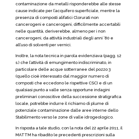
contaminazione da metalli risponderebbe alle stesse
cause indicate per l’acquifero superficiale, mentre la
presenza di composti alifatici Clorurati non
cancerogeni e cancerogeni, difficilmente accertabili
nelle quantità, deriverebbe, almeno per i non
cancerogeni, da attività industriali degli anni ’80 e
all’uso di solventi per vernici.
Inoltre, la nota tecnica in parola evidenziava (pagg. 12
s.) che l’attività di emungimento indiscriminato, in
particolare delle acque sotterranee del pozzo 3
(quello cioè interessato dal maggior numero di
composti che eccedono le rispettive CSC) e di un
qualsiasi punto a valle senza opportune indagini
preliminari conoscitive della successione stratigrafica
locale, potrebbe indurre il richiamo di plume di
potenziale contaminazione dalle aree interne dello
Stabilimento verso le zone di valle idrogeologico.
In risposta a tale studio, con la nota del 22 aprile 2011, il
MATTM ha ribadito le precedenti prescrizioni sulla