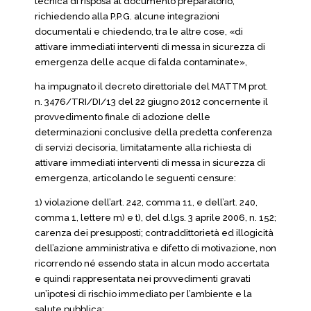
tecnica di risposa al documento preparatorio,
richiedendo alla P.P.G. alcune integrazioni
documentali e chiedendo, tra le altre cose, «di
attivare immediati interventi di messa in sicurezza di
emergenza delle acque di falda contaminate»,
ha impugnato il decreto direttoriale del MATTM prot.
n. 3476/TRI/DI/13 del 22 giugno 2012 concernente il
provvedimento finale di adozione delle
determinazioni conclusive della predetta conferenza
di servizi decisoria, limitatamente alla richiesta di
attivare immediati interventi di messa in sicurezza di
emergenza, articolando le seguenti censure:
1) violazione dell’art. 242, comma 11, e dell’art. 240,
comma 1, lettere m) e t), del d.lgs. 3 aprile 2006, n. 152;
carenza dei presupposti; contraddittorietà ed illogicità
dell’azione amministrativa e difetto di motivazione, non
ricorrendo né essendo stata in alcun modo accertata
e quindi rappresentata nei provvedimenti gravati
un’ipotesi di rischio immediato per l’ambiente e la
salute pubblica;