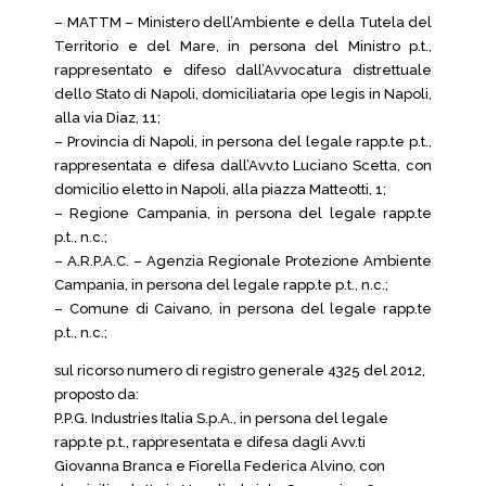
– MATTM – Ministero dell’Ambiente e della Tutela del
Territorio e del Mare, in persona del Ministro p.t.,
rappresentato e difeso dall’Avvocatura distrettuale
dello Stato di Napoli, domiciliataria ope legis in Napoli,
alla via Diaz, 11;
– Provincia di Napoli, in persona del legale rapp.te p.t.,
rappresentata e difesa dall’Avv.to Luciano Scetta, con
domicilio eletto in Napoli, alla piazza Matteotti, 1;
– Regione Campania, in persona del legale rapp.te
p.t., n.c.;
– A.R.P.A.C. – Agenzia Regionale Protezione Ambiente
Campania, in persona del legale rapp.te p.t., n.c.;
– Comune di Caivano, in persona del legale rapp.te
p.t., n.c.;
sul ricorso numero di registro generale 4325 del 2012,
proposto da:
P.P.G. Industries Italia S.p.A., in persona del legale
rapp.te p.t., rappresentata e difesa dagli Avv.ti
Giovanna Branca e Fiorella Federica Alvino, con