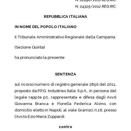
N. 04325/2012 REG.RIC.
REPUBBLICA ITALIANA
IN NOME DEL POPOLO ITALIANO
Il Tribunale Amministrativo Regionale della Campania
(Sezione Quinta)
ha pronunciato la presente
SENTENZA
sul ricorso numero di registro generale 2850 del 2011,
proposto da:P.P.G. Industries Italia S.p.A., in persona del
legale rapp.te p.t., rappresentata e difesa dagli Avv.ti
Giovanna Branca e Fiorella Federica Alvino, con
domicilio eletto in Napoli, al viale Gramsci n.16, presso
l’Avv.to Ezio Maria Zuppardi
contro