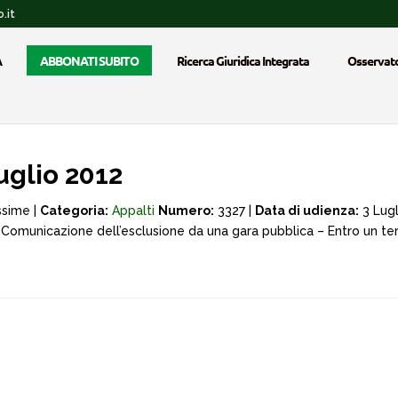
.it
A
ABBONATI SUBITO
Ricerca Giuridica Integrata
Osservato
uglio 2012
ssime |
Categoria:
Appalti
Numero:
3327 |
Data di udienza:
3 Lugl
 – Comunicazione dell’esclusione da una gara pubblica – Entro un te