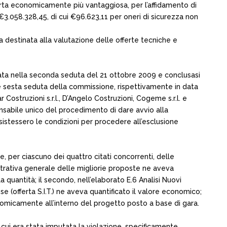
ferta economicamente più vantaggiosa, per l’affidamento di
€3.058.328,45, di cui €96.623,11 per oneri di sicurezza non
 destinata alla valutazione delle offerte tecniche e
iata nella seconda seduta del 21 ottobre 2009 e conclusasi
 e sesta seduta della commissione, rispettivamente in data
ostruzioni s.r.l., D’Angelo Costruzioni, Cogeme s.r.l. e
onsabile unico del procedimento di dare avvio alla
ussistessero le condizioni per procedere all’esclusione
ne, per ciascuno dei quattro citati concorrenti, delle
ustrativa generale delle migliorie proposte ne aveva
a quantità; il secondo, nell’elaborato E.6 Analisi Nuovi
sse (offerta S.I.T.) ne aveva quantificato il valore economico;
conomicamente all’interno del progetto posto a base di gara.
a cui era stata imputata la violazione, specificamente