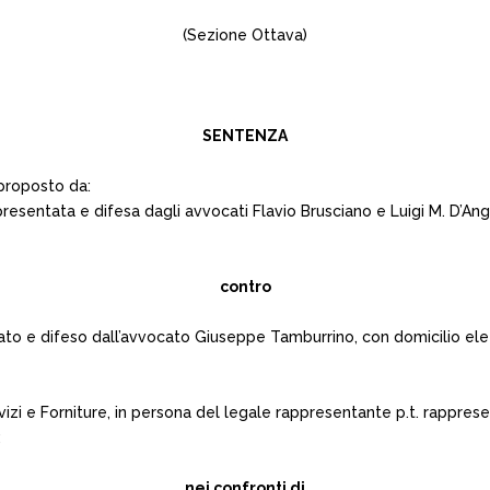
(Sezione Ottava)
SENTENZA
, proposto da:
esentata e difesa dagli avvocati Flavio Brusciano e Luigi M. D’Angi
contro
ato e difeso dall’avvocato Giuseppe Tamburrino, con domicilio ele
ervizi e Forniture, in persona del legale rappresentante p.t. rappre
;
nei confronti di