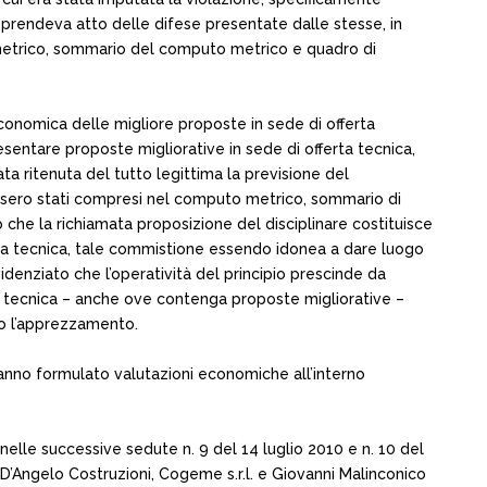
rità prendeva atto delle difese presentate dalle stesse, in
to metrico, sommario del computo metrico e quadro di
 economica delle migliore proposte in sede di offerta
esentare proposte migliorative in sede di offerta tecnica,
 ritenuta del tutto legittima la previsione del
e fossero stati compresi nel computo metrico, sommario di
to che la richiamata proposizione del disciplinare costituisce
erta tecnica, tale commistione essendo idonea a dare luogo
idenziato che l’operatività del principio prescinde da
 tecnica – anche ove contenga proposte migliorative –
o l’apprezzamento.
 hanno formulato valutazioni economiche all’interno
nelle successive sedute n. 9 del 14 luglio 2010 e n. 10 del
., D’Angelo Costruzioni, Cogeme s.r.l. e Giovanni Malinconico