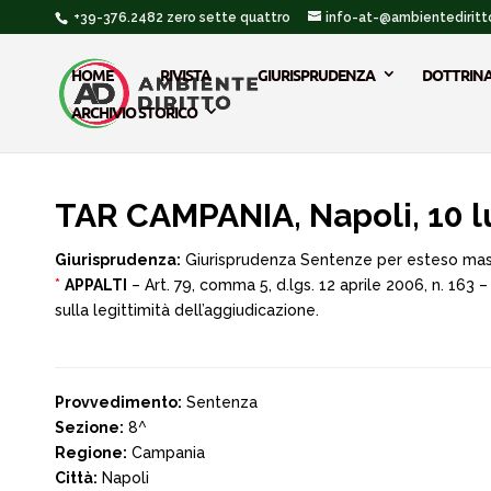
+39-376.2482 zero sette quattro
info-at-@ambientediritto
HOME
RIVISTA
GIURISPRUDENZA
DOTTRIN
ARCHIVIO STORICO
TAR CAMPANIA, Napoli, 10 l
Giurisprudenza:
Giurisprudenza Sentenze per esteso ma
*
APPALTI
– Art. 79, comma 5, d.lgs. 12 aprile 2006, n. 163
sulla legittimità dell’aggiudicazione.
Provvedimento:
Sentenza
Sezione:
8^
Regione:
Campania
Città:
Napoli