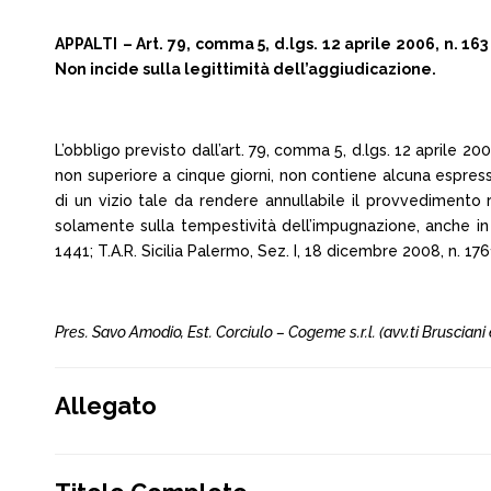
APPALTI
– Art. 79, comma 5, d.lgs. 12 aprile 2006, n. 
Non incide sulla legittimità dell’aggiudicazione.
L’obbligo previsto dall’art. 79, comma 5, d.lgs. 12 aprile 
non superiore a cinque giorni, non contiene alcuna espres
di un vizio tale da rendere annullabile il provvedimento r
solamente sulla tempestività dell’impugnazione, anche in ra
1441; T.A.R. Sicilia Palermo, Sez. I, 18 dicembre 2008, n. 176
Pres. Savo Amodio, Est.
Corciulo
–
Cogeme s.r.l. (avv.ti Brusciani
Allegato