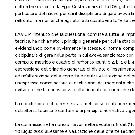
nell’ordine descritto la Egar Costruzioni s.r.l., la D’Angelo 
particolare del rilievo per cui il disciplinare di gara ave
raffronto, ma non anche agli altri atti costituenti l’offerta te
L’A.V.C.P., ritenuto che la questione, comune a tutte le imp
tecnica, ha richiamato il principio generale per cui la sta
evidenziando come ovviamente le stesse, di norma, comport
disciplinare di gara nella parte in cui aveva sanzionato con
computo metrico e quadro di raffronto (punti b.2, b.3. e b.4 
espressione del principio generale di divieto di inserimen
ad un’alterazione della corretta e neutra valutazione del pr
un’espressa comminatoria di esclusione, dal momento che 
evitando che la conoscenza delle ricadute economiche del
La conclusione del parere è stata nel senso di ritenere, nei
dell’offerta tecnica è conforme ai principi e normativa vige
La commissione ha ripreso i lavori nella seduta n. 8 del 7 
30 luglio 2010 all’esame e valutazione delle offerte tecniche