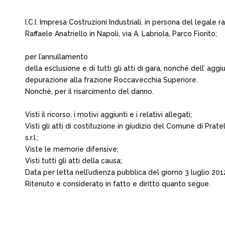
I.C.I. Impresa Costruzioni Industriali, in persona del legal
Raffaele Anatriello in Napoli, via A. Labriola, Parco Fiorito;
per l’annullamento
della esclusione e di tutti gli atti di gara, nonché dell’ agg
depurazione alla frazione Roccavecchia Superiore.
Nonché, per il risarcimento del danno.
Visti il ricorso, i motivi aggiunti e i relativi allegati;
Visti gli atti di costituzione in giudizio del Comune di Pratell
s.r.l.;
Viste le memorie difensive;
Visti tutti gli atti della causa;
Data per letta nell’udienza pubblica del giorno 3 luglio 2012
Ritenuto e considerato in fatto e diritto quanto segue.