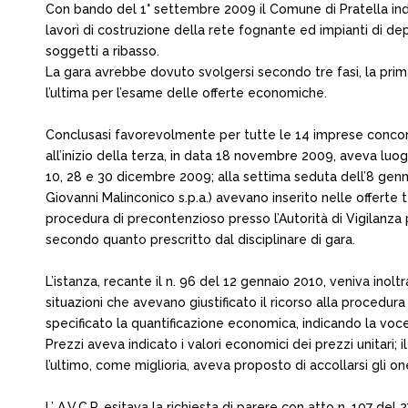
Con bando del 1° settembre 2009 il Comune di Pratella indi
lavori di costruzione della rete fognante ed impianti di de
soggetti a ribasso.
La gara avrebbe dovuto svolgersi secondo tre fasi, la prim
l’ultima per l’esame delle offerte economiche.
Conclusasi favorevolmente per tutte le 14 imprese concorre
all’inizio della terza, in data 18 novembre 2009, aveva lu
10, 28 e 30 dicembre 2009; alla settima seduta dell’8 gennai
Giovanni Malinconico s.p.a.) avevano inserito nelle offerte
procedura di precontenzioso presso l’Autorità di Vigilanza pe
secondo quanto prescritto dal disciplinare di gara.
L’istanza, recante il n. 96 del 12 gennaio 2010, veniva inolt
situazioni che avevano giustificato il ricorso alla procedur
specificato la quantificazione economica, indicando la voce d
Prezzi aveva indicato i valori economici dei prezzi unitari; i
l’ultimo, come miglioria, aveva proposto di accollarsi gli o
L’ A.V.C.P. esitava la richiesta di parere con atto n. 107 d