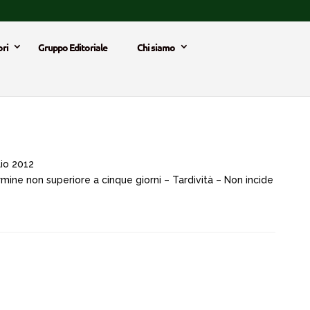
ri
Gruppo Editoriale
Chi siamo
io 2012
rmine non superiore a cinque giorni – Tardività – Non incide