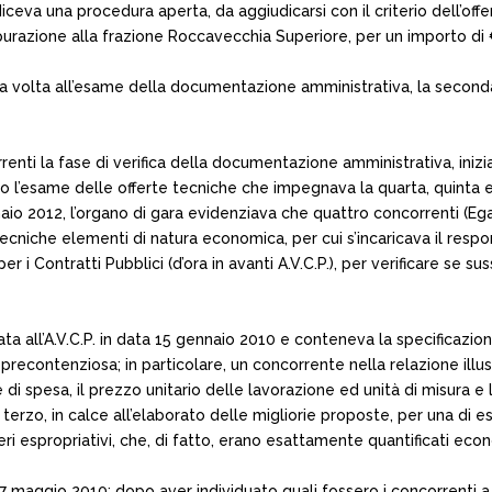
ceva una procedura aperta, da aggiudicarsi con il criterio dell’of
purazione alla frazione Roccavecchia Superiore, per un importo di 
a volta all’esame della documentazione amministrativa, la seconda
nti la fase di verifica della documentazione amministrativa, iniz
ogo l’esame delle offerte tecniche che impegnava la quarta, quinta
o 2012, l’organo di gara evidenziava che quattro concorrenti (Egar C
 tecniche elementi di natura economica, per cui s’incaricava il resp
r i Contratti Pubblici (d’ora in avanti A.V.C.P.), per verificare se s
rata all’A.V.C.P. in data 15 gennaio 2010 e conteneva la specificazio
a precontenziosa; in particolare, un concorrente nella relazione ill
i spesa, il prezzo unitario delle lavorazione ed unità di misura e l
l terzo, in calce all’elaborato delle migliorie proposte, per una di e
neri espropriativi, che, di fatto, erano esattamente quantificati e
el 27 maggio 2010: dopo aver individuato quali fossero i concorrenti 