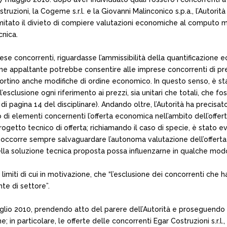
Costruzioni, la Cogeme s.r.l. e la Giovanni Malinconico s.p.a., l’Auto
va limitato il divieto di compiere valutazioni economiche al compu
cnica.
rese concorrenti, riguardasse l’ammissibilità della quantificazione
zione appaltante potrebbe consentire alle imprese concorrenti di pr
ino anche modifiche di ordine economico. In questo senso, è stata
 l’esclusione ogni riferimento ai prezzi, sia unitari che totali, ch
di pagina 14 del disciplinare). Andando oltre, l’Autorità ha precisa
to di elementi concernenti l’offerta economica nell’ambito dell’off
ogetto tecnico di offerta; richiamando il caso di specie, è stato ev
occorre sempre salvaguardare l’autonoma valutazione dell’offerta
la soluzione tecnica proposta possa influenzarne in qualche mod
 limiti di cui in motivazione, che “l’esclusione dei concorrenti che
nte di settore”.
luglio 2010, prendendo atto del parere dell’Autorità e proseguendo 
; in particolare, le offerte delle concorrenti Egar Costruzioni s.r.l