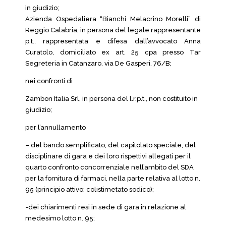
in giudizio;
Azienda Ospedaliera “Bianchi Melacrino Morelli” di
Reggio Calabria, in persona del legale rappresentante
p.t., rappresentata e difesa dall’avvocato Anna
Curatolo, domiciliato ex art. 25 cpa presso Tar
Segreteria in Catanzaro, via De Gasperi, 76/B;
nei confronti di
Zambon Italia Srl, in persona del l.r.p.t., non costituito in
giudizio;
per l’annullamento
– del bando semplificato, del capitolato speciale, del
disciplinare di gara e dei loro rispettivi allegati per il
quarto confronto concorrenziale nell’ambito del SDA
per la fornitura di farmaci, nella parte relativa al lotto n.
95 (principio attivo: colistimetato sodico);
-dei chiarimenti resi in sede di gara in relazione al
medesimo lotto n. 95;