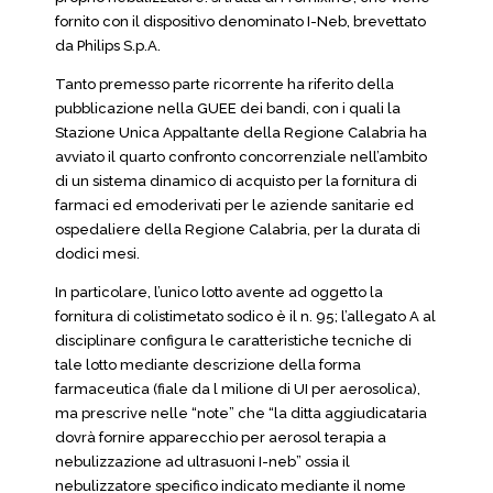
fornito con il dispositivo denominato I-Neb, brevettato
da Philips S.p.A.
Tanto premesso parte ricorrente ha riferito della
pubblicazione nella GUEE dei bandi, con i quali la
Stazione Unica Appaltante della Regione Calabria ha
avviato il quarto confronto concorrenziale nell’ambito
di un sistema dinamico di acquisto per la fornitura di
farmaci ed emoderivati per le aziende sanitarie ed
ospedaliere della Regione Calabria, per la durata di
dodici mesi.
In particolare, l’unico lotto avente ad oggetto la
fornitura di colistimetato sodico è il n. 95; l’allegato A al
disciplinare configura le caratteristiche tecniche di
tale lotto mediante descrizione della forma
farmaceutica (fiale da l milione di UI per aerosolica),
ma prescrive nelle “note” che “la ditta aggiudicataria
dovrà fornire apparecchio per aerosol terapia a
nebulizzazione ad ultrasuoni I-neb” ossia il
nebulizzatore specifico indicato mediante il nome