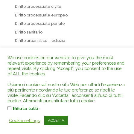
Diritto processuale civile
Diritto processuale europeo
Diritto processuale penale
Diritto sanitario
Diritto urbanistico – edilizia
Diritto venatorio e della pesca
We use cookies on our website to give you the most
Espropriazione
relevant experience by remembering your preferences and
Fauna e Flora
repeat visits. By clicking “Accept”, you consent to the use
of ALL the cookies.
Incendi boschivi
Inquinamento acustico
Usiamo i cookie sul nostro sito Web per offrirti l'esperienza
più pertinente ricordando le tue preferenze se ripeti le
Inquinamento atmosferico
visite. Facendo clic su "Accetta", acconsenti all'uso di tutti i
Inquinamento del suolo
cookie. Altrimenti puoi rifiutare tutti i cookie.
.
Rifiuta tutti
Inquinamento elettromagnetico
Internet Reati Processo
Cookie settings
ACCETTA
Legittimazione processuale