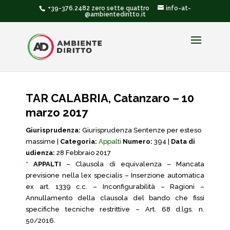
+39-376.2482 zero sette quattro
info-at-
@ambientediritto.it
TAR CALABRIA, Catanzaro – 10
marzo 2017
Giurisprudenza:
Giurisprudenza Sentenze per esteso
massime |
Categoria:
Appalti
Numero:
394 |
Data di
udienza:
28 Febbraio 2017
*
APPALTI
– Clausola di equivalenza – Mancata
previsione nella lex specialis – Inserzione automatica
ex art. 1339 c.c. – Inconfigurabilità – Ragioni –
Annullamento della clausola del bando che fissi
specifiche tecniche restrittive – Art. 68 d.lgs. n.
50/2016.