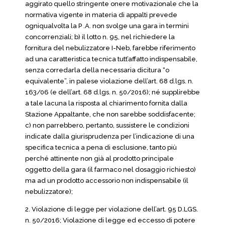
aggirato quello stringente onere motivazionale che la
normativa vigente in materia di appalti prevede
ogniqualvolta la P .A. non svolge una gara in termini
concorrenziali; b) il lotto n. 95, nel richiedere la
fornitura del nebulizzatore I-Neb, farebbe riferimento
ad una caratteristica tecnica tutt’affatto indispensabile,
senza corredarla della necessaria dicitura “o
equivalente”, in palese violazione dell’art. 68 d.lgs. n.
163/06 (e dell’art. 68 d.lgs. n. 50/2016); né supplirebbe
a tale lacuna la risposta al chiarimento fornita dalla
Stazione Appaltante, che non sarebbe soddisfacente;
c) non parrebbero, pertanto, sussistere le condizioni
indicate dalla giurisprudenza per l’indicazione di una
specifica tecnica a pena di esclusione, tanto più
perché attinente non già al prodotto principale
oggetto della gara (il farmaco nel dosaggio richiesto)
ma ad un prodotto accessorio non indispensabile (il
nebulizzatore);
2. Violazione di legge per violazione dell’art. 95 D.LGS.
n. 50/2016; Violazione di legge ed eccesso di potere