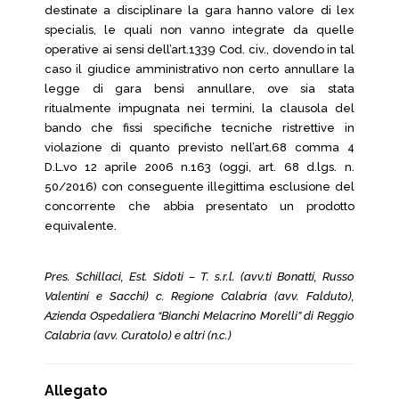
destinate a disciplinare la gara hanno valore di lex
specialis, le quali non vanno integrate da quelle
operative ai sensi dell’art.1339 Cod. civ., dovendo in tal
caso il giudice amministrativo non certo annullare la
legge di gara bensì annullare, ove sia stata
ritualmente impugnata nei termini, la clausola del
bando che fissi specifiche tecniche ristrettive in
violazione di quanto previsto nell’art.68 comma 4
D.L.vo 12 aprile 2006 n.163 (oggi, art. 68 d.lgs. n.
50/2016) con conseguente illegittima esclusione del
concorrente che abbia presentato un prodotto
equivalente.
Pres. Schillaci, Est. Sidoti – T. s.r.l. (avv.ti Bonatti, Russo
Valentini e Sacchi) c. Regione Calabria (avv. Falduto),
Azienda Ospedaliera “Bianchi Melacrino Morelli” di Reggio
Calabria (avv. Curatolo) e altri (n.c.)
Allegato