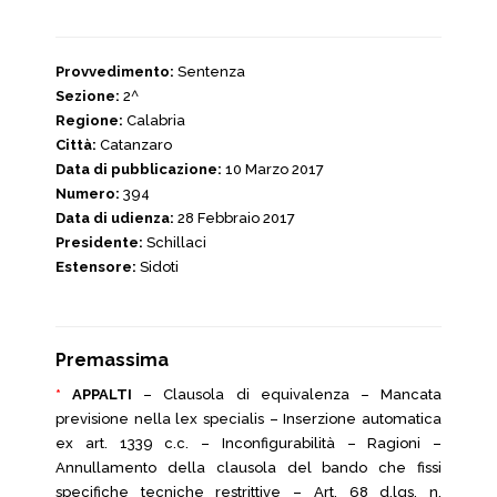
Provvedimento:
Sentenza
Sezione:
2^
Regione:
Calabria
Città:
Catanzaro
Data di pubblicazione:
10 Marzo 2017
Numero:
394
Data di udienza:
28 Febbraio 2017
Presidente:
Schillaci
Estensore:
Sidoti
Premassima
*
APPALTI
– Clausola di equivalenza – Mancata
previsione nella lex specialis – Inserzione automatica
ex art. 1339 c.c. – Inconfigurabilità – Ragioni –
Annullamento della clausola del bando che fissi
specifiche tecniche restrittive – Art. 68 d.lgs. n.