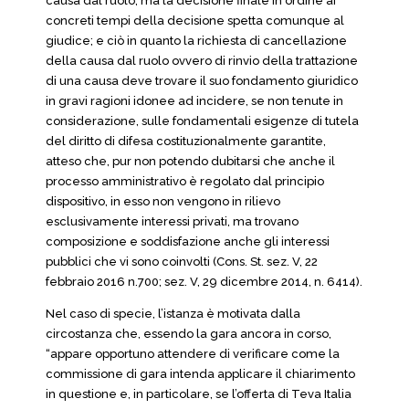
causa dal ruolo, ma la decisione finale in ordine ai
concreti tempi della decisione spetta comunque al
giudice; e ciò in quanto la richiesta di cancellazione
della causa dal ruolo ovvero di rinvio della trattazione
di una causa deve trovare il suo fondamento giuridico
in gravi ragioni idonee ad incidere, se non tenute in
considerazione, sulle fondamentali esigenze di tutela
del diritto di difesa costituzionalmente garantite,
atteso che, pur non potendo dubitarsi che anche il
processo amministrativo è regolato dal principio
dispositivo, in esso non vengono in rilievo
esclusivamente interessi privati, ma trovano
composizione e soddisfazione anche gli interessi
pubblici che vi sono coinvolti (Cons. St. sez. V, 22
febbraio 2016 n.700; sez. V, 29 dicembre 2014, n. 6414).
Nel caso di specie, l’istanza è motivata dalla
circostanza che, essendo la gara ancora in corso,
“appare opportuno attendere di verificare come la
commissione di gara intenda applicare il chiarimento
in questione e, in particolare, se l’offerta di Teva Italia