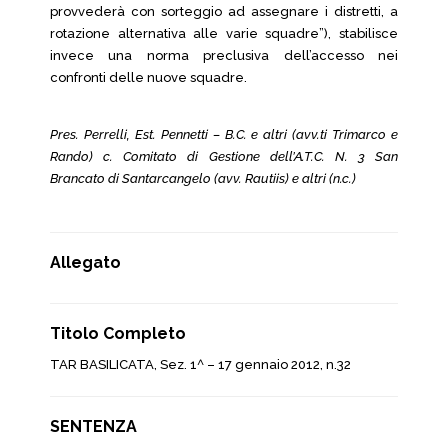
provvederà con sorteggio ad assegnare i distretti, a
rotazione alternativa alle varie squadre”), stabilisce
invece una norma preclusiva dell’accesso nei
confronti delle nuove squadre.
Pres. Perrelli, Est. Pennetti – B.C. e altri (avv.ti Trimarco e
Rando) c. Comitato di Gestione dell’A.T.C. N. 3 San
Brancato di Santarcangelo (avv. Rautiis) e altri (n.c.)
Allegato
Titolo Completo
TAR BASILICATA, Sez. 1^ – 17 gennaio 2012, n.32
SENTENZA