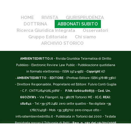
HOME
RIVISTA
GIURISPRUDENZA
DOTTRINA
ABBONATI SUBITO
Ricerca Giuridica Integrata
Osservatori
Gruppo Editoriale
Chi siamo
ARCHIVIO STORICO
AMBIENTEDIRITTO.it
- Rivista Giuridica Telematica di Diritto
Pubblico - Electronic Review Law Public - Pubblicazione quotidiana
in formato elettronico - ISSN 1974-9562 -
Copyright
AD
-
AMBIENTEDIRITTO - EDITORE
- (Prefisso Editore ISBN 978-88-3360)
- Direttore Responsabile, Proprietario ed Editore: Fulvio Conti Guglia
- C.F.: CNTFLV64H26L308W -
P.IVA 02601280833 - Cod. Un.
66OZKW1 -
Via Filangeri, 19 - 98078 Tortorici ME -
(C.C. REA):
182841
- Tel +39-376.2482 zero sette quattro - Fax digitale +39
1782724258 - Mob. +39 3383702 zero cinque otto -
info
(at)
ambientediritto.it - Pubblicata in Tortorici dal 2000 - Testata
Registrata presso il Tribunale di Patti -
Reg. n. 197 del 19/07/2006
-
(BarCode 9 771974 956204)
-
R.O.C. n. 44135.