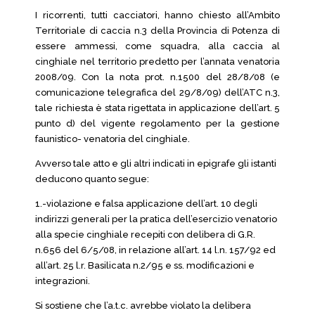
I ricorrenti, tutti cacciatori, hanno chiesto all’Ambito
Territoriale di caccia n.3 della Provincia di Potenza di
essere ammessi, come squadra, alla caccia al
cinghiale nel territorio predetto per l’annata venatoria
2008/09. Con la nota prot. n.1500 del 28/8/08 (e
comunicazione telegrafica del 29/8/09) dell’ATC n.3,
tale richiesta è stata rigettata in applicazione dell’art. 5
punto d) del vigente regolamento per la gestione
faunistico- venatoria del cinghiale.
Avverso tale atto e gli altri indicati in epigrafe gli istanti
deducono quanto segue:
1.-violazione e falsa applicazione dell’art. 10 degli
indirizzi generali per la pratica dell’esercizio venatorio
alla specie cinghiale recepiti con delibera di G.R.
n.656 del 6/5/08, in relazione all’art. 14 l.n. 157/92 ed
all’art. 25 l.r. Basilicata n.2/95 e ss. modificazioni e
integrazioni.
Si sostiene che l’a.t.c. avrebbe violato la delibera