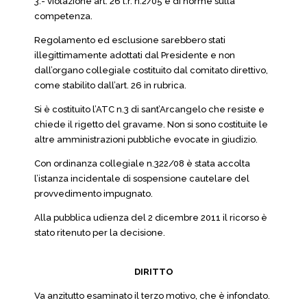
3.- violazione art. 26 l.r. n.2/05 e di norme sulla
competenza.
Regolamento ed esclusione sarebbero stati
illegittimamente adottati dal Presidente e non
dall’organo collegiale costituito dal comitato direttivo,
come stabilito dall’art. 26 in rubrica.
Si è costituito l’ATC n.3 di sant’Arcangelo che resiste e
chiede il rigetto del gravame. Non si sono costituite le
altre amministrazioni pubbliche evocate in giudizio.
Con ordinanza collegiale n.322/08 è stata accolta
l’istanza incidentale di sospensione cautelare del
provvedimento impugnato.
Alla pubblica udienza del 2 dicembre 2011 il ricorso è
stato ritenuto per la decisione.
DIRITTO
Va anzitutto esaminato il terzo motivo, che è infondato.