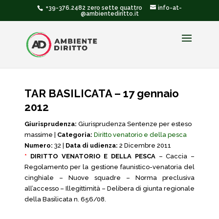
+39-376.2482 zero sette quattro
info-at-
@ambientediritto.it
TAR BASILICATA – 17 gennaio
2012
Giurisprudenza:
Giurisprudenza Sentenze per esteso
massime |
Categoria:
Diritto venatorio e della pesca
Numero:
32 |
Data di udienza:
2 Dicembre 2011
*
DIRITTO VENATORIO E DELLA PESCA
– Caccia –
Regolamento per la gestione faunistico-venatoria del
cinghiale – Nuove squadre – Norma preclusiva
all’accesso – Illegittimità – Delibera di giunta regionale
della Basilicata n. 656/08.