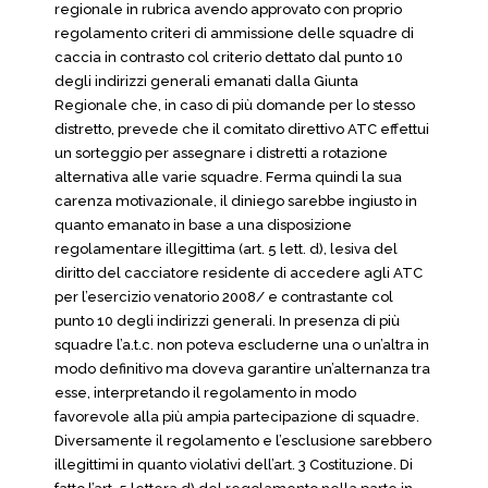
regionale in rubrica avendo approvato con proprio
regolamento criteri di ammissione delle squadre di
caccia in contrasto col criterio dettato dal punto 10
degli indirizzi generali emanati dalla Giunta
Regionale che, in caso di più domande per lo stesso
distretto, prevede che il comitato direttivo ATC effettui
un sorteggio per assegnare i distretti a rotazione
alternativa alle varie squadre. Ferma quindi la sua
carenza motivazionale, il diniego sarebbe ingiusto in
quanto emanato in base a una disposizione
regolamentare illegittima (art. 5 lett. d), lesiva del
diritto del cacciatore residente di accedere agli ATC
per l’esercizio venatorio 2008/ e contrastante col
punto 10 degli indirizzi generali. In presenza di più
squadre l’a.t.c. non poteva escluderne una o un’altra in
modo definitivo ma doveva garantire un’alternanza tra
esse, interpretando il regolamento in modo
favorevole alla più ampia partecipazione di squadre.
Diversamente il regolamento e l’esclusione sarebbero
illegittimi in quanto violativi dell’art. 3 Costituzione. Di