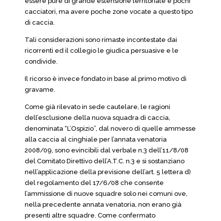
essere pure di grande estensione territoriale e pochi
cacciatori, ma avere poche zone vocate a questo tipo
di caccia.
Tali considerazioni sono rimaste incontestate dai
ricorrenti ed il collegio le giudica persuasive e le
condivide.
Il ricorso è invece fondato in base al primo motivo di
gravame.
Come già rilevato in sede cautelare, le ragioni
dell’esclusione della nuova squadra di caccia,
denominata “L’Ospizio”, dal novero di quelle ammesse
alla caccia al cinghiale per l’annata venatoria
2008/09, sono evincibili dal verbale n.3 dell’11/8/08
del Comitato Direttivo dell’A.T.C. n.3 e si sostanziano
nell’applicazione della previsione dell’art. 5 lettera d)
del regolamento del 17/6/08 che consente
l’ammissione di nuove squadre solo nei comuni ove,
nella precedente annata venatoria, non erano già
presenti altre squadre. Come confermato