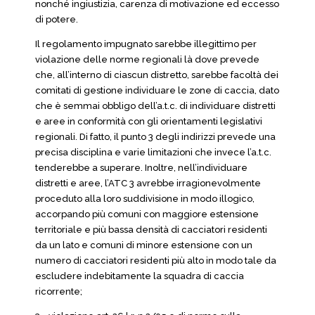
nonché ingiustizia, carenza di motivazione ed eccesso
di potere.
Il regolamento impugnato sarebbe illegittimo per
violazione delle norme regionali là dove prevede
che, all’interno di ciascun distretto, sarebbe facoltà dei
comitati di gestione individuare le zone di caccia, dato
che è semmai obbligo dell’a.t.c. di individuare distretti
e aree in conformità con gli orientamenti legislativi
regionali. Di fatto, il punto 3 degli indirizzi prevede una
precisa disciplina e varie limitazioni che invece l’a.t.c.
tenderebbe a superare. Inoltre, nell’individuare
distretti e aree, l’ATC 3 avrebbe irragionevolmente
proceduto alla loro suddivisione in modo illogico,
accorpando più comuni con maggiore estensione
territoriale e più bassa densità di cacciatori residenti
da un lato e comuni di minore estensione con un
numero di cacciatori residenti più alto in modo tale da
escludere indebitamente la squadra di caccia
ricorrente;