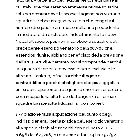
fatto l’art. 5 lettera d) del regolamento nella parte in
cui stabilisce che saranno ammesse nuove squadre
solo nei comuni dove la scorsa stagione non vi erano
squadre sarebbe irragionevole perché congela il
numero di squadre ammesse nell’anno precedente,
in modo tale da escludere indebitamente le nuove.
Nella fattispecie, poi, non vi sarebbero squadre del
precedente esercizio venatorio del 2007/08 che,
essendosi riunite, abbiano beneficiato della previsione
dell’art. 5 lett. d) e pertanto non si comprende perché
la squadra ricorrente dovesse essere esclusa e le
altre no. Il criterio, infine, sarebbe illogico e
contraddittorio perché obbligherebbe più soggetti a
unirsi con appartenenti a squadre che non conoscono,
cosa inopportuna alla luce dell’esigenza di formare
squadre basate sulla fiducia fra i componenti;
2.-violazione falsa applicazione del punto 3 degli
indirizzi generali per la pratica dell’esercizio venatorio
alla specie cinghiale recepiti con delibera di G.R.
n.656 del 6/5/08, in relazione all’art. 14 l.n. 157/92