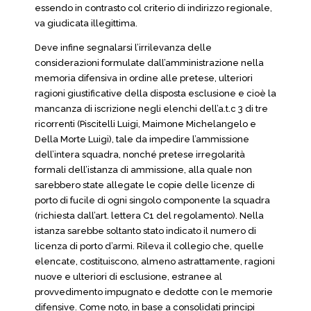
essendo in contrasto col criterio di indirizzo regionale,
va giudicata illegittima.
Deve infine segnalarsi l’irrilevanza delle
considerazioni formulate dall’amministrazione nella
memoria difensiva in ordine alle pretese, ulteriori
ragioni giustificative della disposta esclusione e cioè la
mancanza di iscrizione negli elenchi dell’a.t.c 3 di tre
ricorrenti (Piscitelli Luigi, Maimone Michelangelo e
Della Morte Luigi), tale da impedire l’ammissione
dell’intera squadra, nonché pretese irregolarità
formali dell’istanza di ammissione, alla quale non
sarebbero state allegate le copie delle licenze di
porto di fucile di ogni singolo componente la squadra
(richiesta dall’art. lettera C1 del regolamento). Nella
istanza sarebbe soltanto stato indicato il numero di
licenza di porto d’armi. Rileva il collegio che, quelle
elencate, costituiscono, almeno astrattamente, ragioni
nuove e ulteriori di esclusione, estranee al
provvedimento impugnato e dedotte con le memorie
difensive. Come noto, in base a consolidati principi