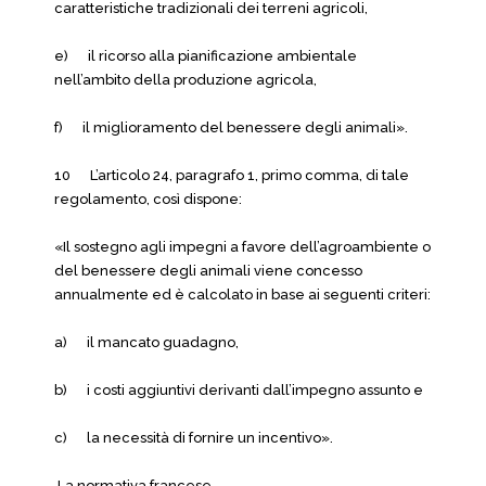
caratteristiche tradizionali dei terreni agricoli,
e) il ricorso alla pianificazione ambientale
nell’ambito della produzione agricola,
f) il miglioramento del benessere degli animali».
10 L’articolo 24, paragrafo 1, primo comma, di tale
regolamento, così dispone:
«Il sostegno agli impegni a favore dell’agroambiente o
del benessere degli animali viene concesso
annualmente ed è calcolato in base ai seguenti criteri:
a) il mancato guadagno,
b) i costi aggiuntivi derivanti dall’impegno assunto e
c) la necessità di fornire un incentivo».
La normativa francese