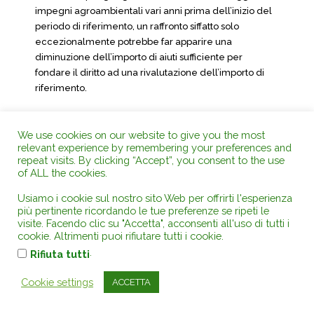
impegni agroambientali vari anni prima dell’inizio del
periodo di riferimento, un raffronto siffatto solo
eccezionalmente potrebbe far apparire una
diminuzione dell’importo di aiuti sufficiente per
fondare il diritto ad una rivalutazione dell’importo di
riferimento.
19 Considerando che la risposta ai motivi dedotti
We use cookies on our website to give you the most
dalla Confédération paysanne dipende
relevant experience by remembering your preferences and
dall’interpretazione dell’articolo 40, paragrafi 1, 2 e 5,
repeat visits. By clicking “Accept”, you consent to the use
del regolamento n. 1782/2003, il Conseil d’État ha
of ALL the cookies.
deciso di sospendere il procedimento e di sottoporre
alla Corte le seguenti questioni pregiudiziali:
Usiamo i cookie sul nostro sito Web per offrirti l'esperienza
più pertinente ricordando le tue preferenze se ripeti le
visite. Facendo clic su "Accetta", acconsenti all'uso di tutti i
«1) Se i paragrafi 1 e 5 dell’articolo 40 del
cookie. Altrimenti puoi rifiutare tutti i cookie.
[regolamento n. 1782/2003] autorizzino gli Stati
.
Rifiuta tutti
membri, alla luce della loro formulazione, ma anche
della loro finalità, a fondare il diritto a rivalutazione
Cookie settings
ACCETTA
dell’importo di riferimento degli agricoltori la cui
produzione è stata gravemente pregiudicata a causa