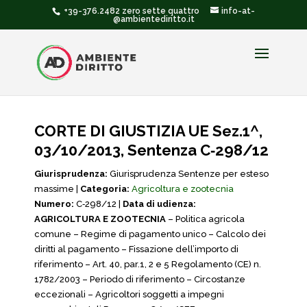
+39-376.2482 zero sette quattro
info-at-
@ambientediritto.it
CORTE DI GIUSTIZIA UE Sez.1^,
03/10/2013, Sentenza C‑298/12
Giurisprudenza:
Giurisprudenza Sentenze per esteso
massime |
Categoria:
Agricoltura e zootecnia
Numero:
C‑298/12 |
Data di udienza:
AGRICOLTURA E ZOOTECNIA
– Politica agricola
comune – Regime di pagamento unico – Calcolo dei
diritti al pagamento – Fissazione dell’importo di
riferimento – Art. 40, par.1, 2 e 5 Regolamento (CE) n.
1782/2003 – Periodo di riferimento – Circostanze
eccezionali – Agricoltori soggetti a impegni