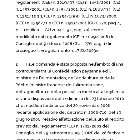
regolamenti (CEE) n. 2019/93, (CE) n. 1452/2001, (CE)
n. 1453/2001, (CE) n. 1454/2001, (CE) n. 1868/94, (CE)
n. 1251/1999, (CE) n. 1254/1999, (CE) n. 1673/2000,
(CEE) n. 2358/71 e (CE) n. 2529/2001 (GU L 270, pag. 1,
e — rettifica — GU 2004, L 94, pag. 70), come
modificato dal regolamento (CE) n. 1009/2008 del
Consiglio, del 9 ottobre 2008 (GU L 276, pag. 1) (in
prosieguo: il «regolamento n. 1782/2003»).
2 Tale domanda è stata proposta nell’ambito di una
controversia tra la Confédération paysanne ed il
ministre de l’Alimentation, de l’Agriculture et de la
Pêche (ministro francese dell’alimentazione,
dell’agricoltura e della pesca), in merito alla legittimità
di varie disposizioni dell’ordinanza del 23 febbraio 2010
che modifica l’ordinanza del 20 novembre 2006,
recante applicazione del decreto n. 2006‑710, del 19
giugno 2006, relativo all’attuazione dell’aiuto al reddito
previsto dal regolamento (CE) n. 1782/2003 del
Consiglio, del 29 settembre 2003 (JORF del 28 febbraio
2010, pag. 4141) (in prosieguo: l’«ordinanza del 23