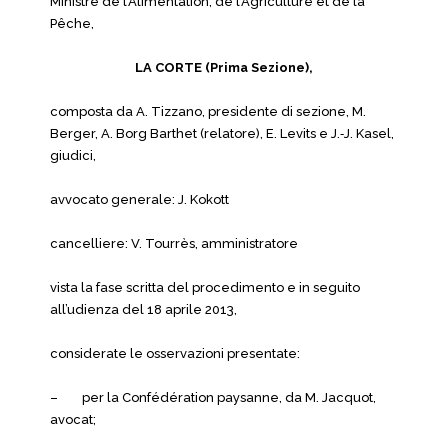
Ministre de l’Alimentation, de l’Agriculture et de la
Pêche,
LA CORTE (Prima Sezione),
composta da A. Tizzano, presidente di sezione, M.
Berger, A. Borg Barthet (relatore), E. Levits e J.‑J. Kasel,
giudici,
avvocato generale: J. Kokott
cancelliere: V. Tourrès, amministratore
vista la fase scritta del procedimento e in seguito
all’udienza del 18 aprile 2013,
considerate le osservazioni presentate:
– per la Confédération paysanne, da M. Jacquot,
avocat;