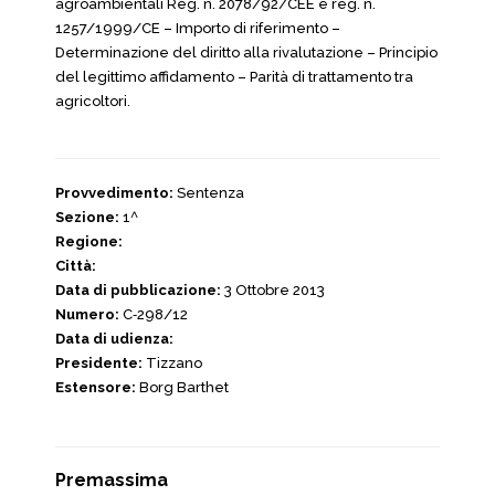
agroambientali Reg. n. 2078/92/CEE e reg. n.
1257/1999/CE – Importo di riferimento –
Determinazione del diritto alla rivalutazione – Principio
del legittimo affidamento – Parità di trattamento tra
agricoltori.
Provvedimento:
Sentenza
Sezione:
1^
Regione:
Città:
Data di pubblicazione:
3 Ottobre 2013
Numero:
C‑298/12
Data di udienza:
Presidente:
Tizzano
Estensore:
Borg Barthet
Premassima