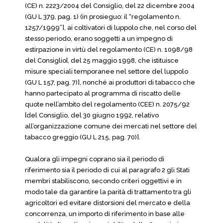
(CE) n. 2223/2004 del Consiglio, del 22 dicembre 2004
(GU L 379, pag. 1) (in prosieguo: il “regolamento n.
1257/1999”], ai coltivatori di luppolo che, nel corso del
stesso periodo, erano soggetti a un impegno di
estirpazione in virtù del regolamento (CE) n. 1098/98
del Consiglio[, del 25 maggio 1998, che istituisce
misure speciali temporanee nel settore del luppolo
(GU L 157, pag. 7)], nonché ai produttori di tabacco che
hanno partecipato al programma di riscatto delle
quote nell’ambito del regolamento (CEE) n. 2075/92
[del Consiglio, del 30 giugno 1992, relativo
all’organizzazione comune dei mercati nel settore del
tabacco greggio (GU L 215, pag. 70)].
Qualora gli impegni coprano sia il periodo di
riferimento sia il periodo di cui al paragrafo 2 gli Stati
membri stabiliscono, secondo criteri oggettivi e in
modo tale da garantire la parità di trattamento tra gli
agricoltori ed evitare distorsioni del mercato e della
concorrenza, un importo di riferimento in base alle