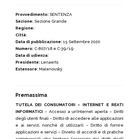
Provvedimento:
SENTENZA
Sezione:
Sezione Grande
Regione:
Città:
Data di pubblicazione:
15 Settembre 2020
Numero:
C‑807/18 e C‑39/19
Data di udienza:
Presidente:
Lenaerts
Estensore:
Malenovský
Premassima
TUTELA DEI CONSUMATORI – INTERNET E REATI
INFORMATICI
– Accesso a un’Internet aperta – Diritti
degli utenti finali – Diritto di accedere alle applicazioni
e ai servizi, nonché di utilizzarli – Diritto di fornire
applicazioni e servizi – Divieto di accordi e di pratiche
commerciali che limitano l’esercizio dei diritti degli