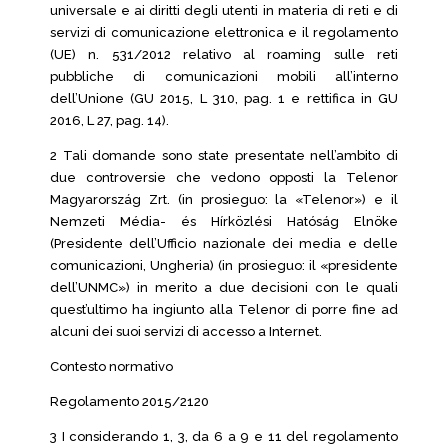
universale e ai diritti degli utenti in materia di reti e di
servizi di comunicazione elettronica e il regolamento
(UE) n. 531/2012 relativo al roaming sulle reti
pubbliche di comunicazioni mobili all’interno
dell’Unione (GU 2015, L 310, pag. 1 e rettifica in GU
2016, L 27, pag. 14).
2 Tali domande sono state presentate nell’ambito di
due controversie che vedono opposti la Telenor
Magyarország Zrt. (in prosieguo: la «Telenor») e il
Nemzeti Média- és Hírközlési Hatóság Elnöke
(Presidente dell’Ufficio nazionale dei media e delle
comunicazioni, Ungheria) (in prosieguo: il «presidente
dell’UNMC») in merito a due decisioni con le quali
quest’ultimo ha ingiunto alla Telenor di porre fine ad
alcuni dei suoi servizi di accesso a Internet.
Contesto normativo
Regolamento 2015/2120
3 I considerando 1, 3, da 6 a 9 e 11 del regolamento