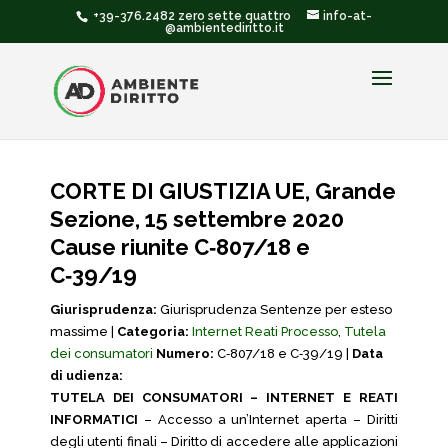
+39-376.2482 zero sette quattro
info-at-
@ambientediritto.it
CORTE DI GIUSTIZIA UE, Grande
Sezione, 15 settembre 2020
Cause riunite C‑807/18 e
C‑39/19
Giurisprudenza:
Giurisprudenza Sentenze per esteso
massime |
Categoria:
Internet Reati Processo
,
Tutela
dei consumatori
Numero:
C‑807/18 e C‑39/19 |
Data
di udienza:
TUTELA DEI CONSUMATORI – INTERNET E REATI
INFORMATICI
– Accesso a un’Internet aperta – Diritti
degli utenti finali – Diritto di accedere alle applicazioni