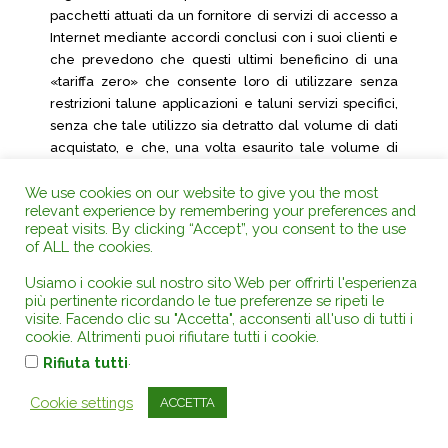
pacchetti attuati da un fornitore di servizi di accesso a
Internet mediante accordi conclusi con i suoi clienti e
che prevedono che questi ultimi beneficino di una
«tariffa zero» che consente loro di utilizzare senza
restrizioni talune applicazioni e taluni servizi specifici,
senza che tale utilizzo sia detratto dal volume di dati
acquistato, e che, una volta esaurito tale volume di
dati, siano applicate misure di blocco o di
We use cookies on our website to give you the most
rallentamento del traffico alle altre applicazioni e
relevant experience by remembering your preferences and
servizi disponibili, rientrino nell’ambito di applicazione
repeat visits. By clicking “Accept”, you consent to the use
del paragrafo 2, del paragrafo 3, o dei paragrafi 2 e 3
of ALL the cookies.
dell’articolo 3 di tale regolamento.
Usiamo i cookie sul nostro sito Web per offrirti l'esperienza
19 In secondo luogo, nemmeno il tenore letterale di
più pertinente ricordando le tue preferenze se ripeti le
tali due paragrafi consentirebbe, una volta
visite. Facendo clic su "Accetta", acconsenti all'uso di tutti i
cookie. Altrimenti puoi rifiutare tutti i cookie.
determinato quello o quelli che sono applicabili a
siffatte condotte, di sapere quale metodologia debba
.
Rifiuta tutti
essere applicata per stabilire se questi ultimi siano
Cookie settings
compatibili con il regolamento 2015/2120.
ACCETTA
20 In tali circostanze la Fővárosi Törvényszék (Corte di