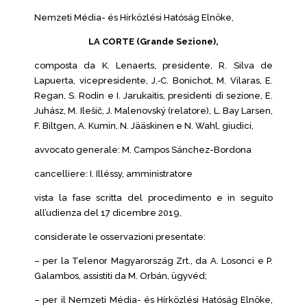
Nemzeti Média- és Hírközlési Hatóság Elnöke,
LA CORTE (Grande Sezione),
composta da K. Lenaerts, presidente, R. Silva de
Lapuerta, vicepresidente, J.‑C. Bonichot, M. Vilaras, E.
Regan, S. Rodin e I. Jarukaitis, presidenti di sezione, E.
Juhász, M. Ilešič, J. Malenovský (relatore), L. Bay Larsen,
F. Biltgen, A. Kumin, N. Jääskinen e N. Wahl, giudici,
avvocato generale: M. Campos Sánchez-Bordona
cancelliere: I. Illéssy, amministratore
vista la fase scritta del procedimento e in seguito
all’udienza del 17 dicembre 2019,
considerate le osservazioni presentate:
– per la Telenor Magyarország Zrt., da A. Losonci e P.
Galambos, assistiti da M. Orbán, ügyvéd;
– per il Nemzeti Média- és Hírközlési Hatóság Elnöke,