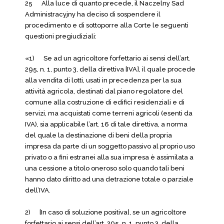
25 Alla luce di quanto precede, il Naczelny Sad
Administracyjny ha deciso di sospendere il
procedimento e di sottoporre alla Corte le seguenti
questioni pregiudiziali:
«1) Se ad un agricoltore forfettario ai sensi dell’art.
295, n. 1, punto 3, della direttiva [IVA], il quale procede
alla vendita di lotti, usati in precedenza per la sua
attività agricola, destinati dal piano regolatore del
comune alla costruzione di edifici residenziali e di
servizi, ma acquistati come terreni agricoli (esenti da
IVA), sia applicabile l’art. 16 di tale direttiva, a norma
del quale la destinazione di beni della propria
impresa da parte di un soggetto passivo al proprio uso
privato o a fini estranei alla sua impresa è assimilata a
una cessione a titolo oneroso solo quando tali beni
hanno dato diritto ad una detrazione totale o parziale
dell’IVA.
2) [In caso di soluzione positiva], se un agricoltore
forfettario ai sensi dell’art. 295, n. 1, punto 3, della