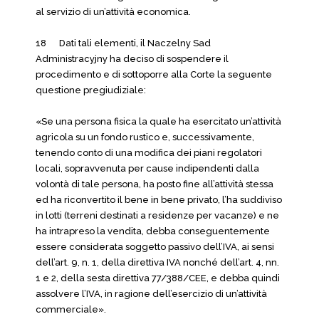
al servizio di un’attività economica.
18 Dati tali elementi, il Naczelny Sad
Administracyjny ha deciso di sospendere il
procedimento e di sottoporre alla Corte la seguente
questione pregiudiziale:
«Se una persona fisica la quale ha esercitato un’attività
agricola su un fondo rustico e, successivamente,
tenendo conto di una modifica dei piani regolatori
locali, sopravvenuta per cause indipendenti dalla
volontà di tale persona, ha posto fine all’attività stessa
ed ha riconvertito il bene in bene privato, l’ha suddiviso
in lotti (terreni destinati a residenze per vacanze) e ne
ha intrapreso la vendita, debba conseguentemente
essere considerata soggetto passivo dell’IVA, ai sensi
dell’art. 9, n. 1, della direttiva IVA nonché dell’art. 4, nn.
1 e 2, della sesta direttiva 77/388/CEE, e debba quindi
assolvere l’IVA, in ragione dell’esercizio di un’attività
commerciale».