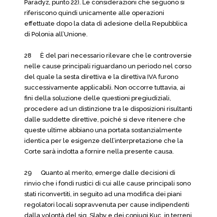
Paradyz, punto 22). Le considerazioni che seguono si
riferiscono quindi unicamente alle operazioni
effettuate dopo la data di adesione della Repubblica
di Polonia all’Unione.
28 È del pari necessario rilevare che le controversie
nelle cause principali riguardano un periodo nel corso
del quale la sesta direttiva e la direttiva IVA furono
successivamente applicabili. Non occorre tuttavia, ai
fini della soluzione delle questioni pregiudiziali,
procedere ad un distinzione tra le disposizioni risultanti
dalle suddette direttive, poiché si deve ritenere che
queste ultime abbiano una portata sostanzialmente
identica per le esigenze dell’interpretazione che la
Corte sarà indotta a fornire nella presente causa.
29 Quanto al merito, emerge dalle decisioni di
rinvio che i fondi rustici di cui alle cause principali sono
stati riconvertiti, in seguito ad una modifica dei piani
regolatori locali sopravvenuta per cause indipendenti
dalla volontà del sig. Slaby e dei coniugi Kuc, in terreni