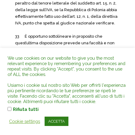
peraltro dal tenore letterale del suddetto art. 15, n. 2,
della legge sull’IVA, se la Repubblica di Polonia abbia
effettivamente fatto uso dell’art. 12, n. 1, della direttiva
IVA, punto che spetta al giudice nazionale verificare.
33 È opportuno sottolineare in proposito che
quest’ultima disposizione prevede una facoltà e non
un obbligo per gli Stati membri. Ne consegue che, per
poter beneficiare della facoltà prevista da tale
We use cookies on our website to give you the most
disposizione, gli Stati membri sono tenuti ad operare la
relevant experience by remembering your preferences and
repeat visits. By clicking “Accept”, you consent to the use
scelta di avvalersene (v., per analogia, sentenza 4
of ALL the cookies.
giugno 2009, causa C-102/08, SALIX Gründstücks-
Vermietungsgesellschaft, Racc. pag. I-4629, punti 51 e
Usiamo i cookie sul nostro sito Web per offrirti l'esperienza
52).
più pertinente ricordando le tue preferenze se ripeti le
visite. Facendo clic su "Accetta", acconsenti all'uso di tutti i
cookie. Altrimenti puoi rifiutare tutti i cookie.
34 Secondo la costante giurisprudenza della Corte,
.
Rifiuta tutti
per la trasposizione di una direttiva nel diritto interno
non è necessario che le disposizioni di questa
Cookie settings
ACCETTA
vengano riprese in modo formale e testuale in una
norma di legge espressa e specifica e può essere