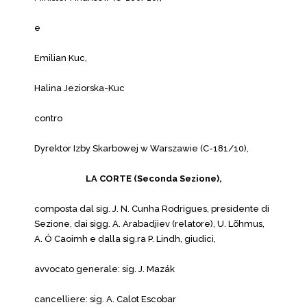
e
Emilian Kuc,
Halina Jeziorska-Kuc
contro
Dyrektor Izby Skarbowej w Warszawie (C-181/10),
LA CORTE (Seconda Sezione),
composta dal sig. J. N. Cunha Rodrigues, presidente di
Sezione, dai sigg. A. Arabadjiev (relatore), U. Lõhmus,
A. Ó Caoimh e dalla sig.ra P. Lindh, giudici,
avvocato generale: sig. J. Mazák
cancelliere: sig. A. Calot Escobar