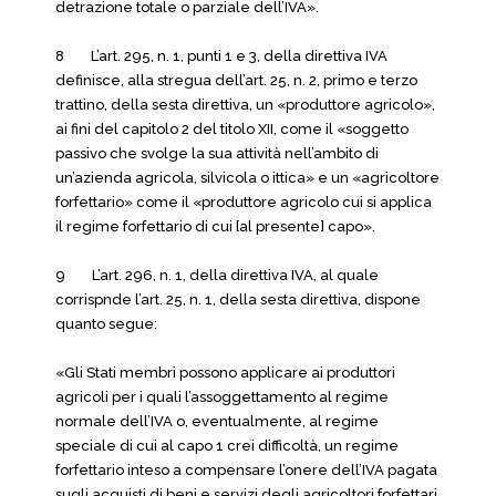
detrazione totale o parziale dell’IVA».
8 L’art. 295, n. 1, punti 1 e 3, della direttiva IVA
definisce, alla stregua dell’art. 25, n. 2, primo e terzo
trattino, della sesta direttiva, un «produttore agricolo»,
ai fini del capitolo 2 del titolo XII, come il «soggetto
passivo che svolge la sua attività nell’ambito di
un’azienda agricola, silvicola o ittica» e un «agricoltore
forfettario» come il «produttore agricolo cui si applica
il regime forfettario di cui [al presente] capo».
9 L’art. 296, n. 1, della direttiva IVA, al quale
corrispnde l’art. 25, n. 1, della sesta direttiva, dispone
quanto segue:
«Gli Stati membri possono applicare ai produttori
agricoli per i quali l’assoggettamento al regime
normale dell’IVA o, eventualmente, al regime
speciale di cui al capo 1 crei difficoltà, un regime
forfettario inteso a compensare l’onere dell’IVA pagata
sugli acquisti di beni e servizi degli agricoltori forfettari,