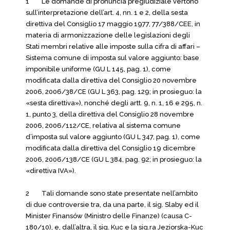
1 Le domande di pronuncia pregiudiziale vertono
sull’interpretazione dell’art. 4, nn. 1 e 2, della sesta
direttiva del Consiglio 17 maggio 1977, 77/388/CEE, in
materia di armonizzazione delle legislazioni degli
Stati membri relative alle imposte sulla cifra di affari –
Sistema comune di imposta sul valore aggiunto: base
imponibile uniforme (GU L 145, pag. 1), come
modificata dalla direttiva del Consiglio 20 novembre
2006, 2006/38/CE (GU L 363, pag. 129; in prosieguo: la
«sesta direttiva»), nonché degli artt. 9, n. 1, 16 e 295, n.
1, punto 3, della direttiva del Consiglio 28 novembre
2006, 2006/112/CE, relativa al sistema comune
d’imposta sul valore aggiunto (GU L 347, pag. 1), come
modificata dalla direttiva del Consiglio 19 dicembre
2006, 2006/138/CE (GU L 384, pag. 92; in prosieguo: la
«direttiva IVA»).
2 Tali domande sono state presentate nell’ambito
di due controversie tra, da una parte, il sig. Slaby ed il
Minister Finansów (Ministro delle Finanze) (causa C-
180/10), e, dall’altra, il sig. Kuc e la sig.ra Jeziorska-Kuc