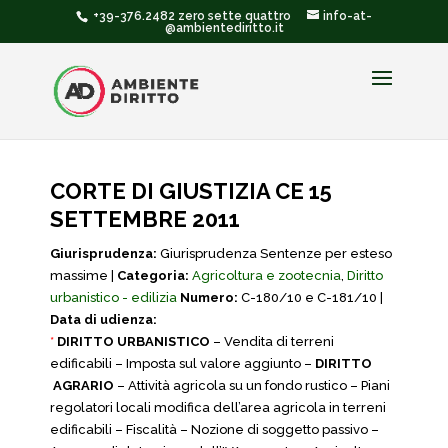
+39-376.2482 zero sette quattro
info-at-
@ambientediritto.it
CORTE DI GIUSTIZIA CE 15
SETTEMBRE 2011
Giurisprudenza:
Giurisprudenza Sentenze per esteso
massime |
Categoria:
Agricoltura e zootecnia
,
Diritto
urbanistico - edilizia
Numero:
C-180/10 e C-181/10 |
Data di udienza:
*
DIRITTO URBANISTICO
– Vendita di terreni
edificabili – Imposta sul valore aggiunto –
DIRITTO
AGRARIO
– Attività agricola su un fondo rustico – Piani
regolatori locali modifica dell’area agricola in terreni
edificabili – Fiscalità – Nozione di soggetto passivo –