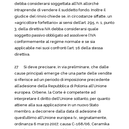
debba considerarsi soggettata all’IVA allorché
intraprende di vendere il suddetto fondo. Inoltre il
giudice del rinvio chiede se, in circostanze siffatte, un
«agricoltore forfettario» ai sensi dell’art. 295, n. 1, punto
3, della direttiva IVA debba considerarsi quale
soggetto passivo obbligato ad assolvere l’IVA
conformemente al regime normale e se sia
applicabile nei suoi confronti l’art. 16 della stessa
direttiva.
27 Si deve precisare, in via preliminare, che dalle
cause principali emerge che una parte delle vendite
si riferisce ad un periodo di imposizione precedente
all’adesione della Repubblica di Polonia all’Unione
europea. Orbene, la Corte è competente ad
interpretare il diritto dell’Unione soltanto, per quanto
attiene alla sua applicazione in un nuovo Stato
membro, a decorrere dalla data di adesione di
quest’ultimo all’Unione europea (v., segnatamente,
ordinanza 6 marzo 2007, causa C-168/06, Ceramika