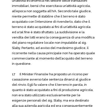
un’attività economica nel settore delle transazioni
immobiliari, bensì che esercitava un’attività agricola,
all’epoca non soggetta all’IVA. Secondo tale giudice,
niente permette di stabilire che il terreno è stato
acquistato con l’intenzione di rivenderlo, dato che il
terreno è stato acquistato ai fini di un’attività agricola
ed a tal fine è stato sfruttato. La suddivisione e la
vendita dei lotti erano la conseguenza di una modifica
del piano regolatore locale non imputabile al sig.
Slaby. Pertanto, ad avviso del medesimo giudice, il
ricorrente nella causa principale non ha operato quale
commerciante al momento dell’acquisto del terreno
in questione.
17 Il Minister Finansów ha proposto un ricorso per
cassazione avverso tale sentenza dinanzi al giudice
del rinvio. Egli fa valere che il terreno in parola, in
quanto è stato acquistato a fini di produzione agricola,
non era stato utilizzato esclusivamente per le
esigenze personali del sig. Slaby, ma era destinato
alla sua azienda agricola ed era conseguentemente