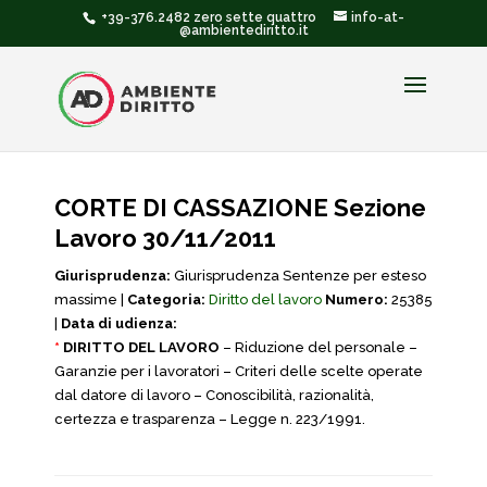
+39-376.2482 zero sette quattro
info-at-
@ambientediritto.it
CORTE DI CASSAZIONE Sezione
Lavoro 30/11/2011
Giurisprudenza:
Giurisprudenza Sentenze per esteso
massime |
Categoria:
Diritto del lavoro
Numero:
25385
|
Data di udienza:
*
DIRITTO DEL LAVORO
– Riduzione del personale –
Garanzie per i lavoratori – Criteri delle scelte operate
dal datore di lavoro – Conoscibilità, razionalità,
certezza e trasparenza – Legge n. 223/1991.