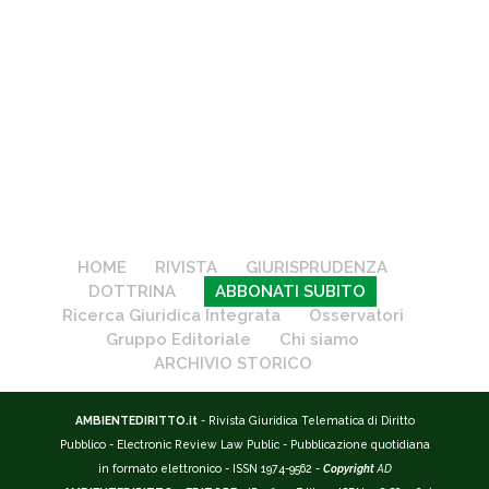
HOME
RIVISTA
GIURISPRUDENZA
DOTTRINA
ABBONATI SUBITO
Ricerca Giuridica Integrata
Osservatori
Gruppo Editoriale
Chi siamo
ARCHIVIO STORICO
AMBIENTEDIRITTO.it
- Rivista Giuridica Telematica di Diritto
Pubblico - Electronic Review Law Public - Pubblicazione quotidiana
in formato elettronico - ISSN 1974-9562 -
Copyright
AD