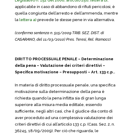
Legislativo n. 152 del 2006, articolo 256, lettera b)
,
applicabile in caso di abbandono di rifiuti pericolosi, è
quella congiunta dell’arresto e dell’ammenda, mentre
la
lettera a)
prevede le stesse pene in via alternativa.
(conferma sentenza n. 515/2009 TRIB. SEZ. DIST. di
CASARANO, del 11/03/2010) Pres. Teresi, Rel. Ramacci
DIRITTO PROCESSUALE PENALE – Determinazione
della pena – Valutazione dei criteri direttivi –
Specifica motivazione – Presupposti – Art. 133 c.p..
In materia di diritto processuale penale, una specifica
motivazione sulla determinazione della pena è
richiesta quando la pena inflitta sia di gran lunga
superiore alla misura media edittale, essendo
sufficiente, negli altri casi, che il giudice dia conto di
aver proceduto ad una complessiva valutazione dei
criteri direttivi di cui all’articolo 133 c.p. (Cass. Sez. 2, n.
36245, 18/09/2009). Per ciò che riguarda, le