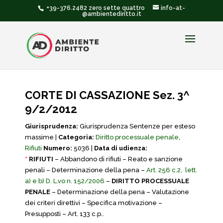
+39-376.2482 zero sette quattro
info-at-
@ambientediritto.it
CORTE DI CASSAZIONE Sez. 3^
9/2/2012
Giurisprudenza:
Giurisprudenza Sentenze per esteso
massime |
Categoria:
Diritto processuale penale
,
Rifiuti
Numero:
5036 |
Data di udienza:
*
RIFIUTI
– Abbandono di rifiuti – Reato e sanzione
penali – Determinazione della pena –
Art. 256 c.2, lett.
a) e b) D. L.vo n. 152/2006
–
DIRITTO PROCESSUALE
PENALE
– Determinazione della pena – Valutazione
dei criteri direttivi – Specifica motivazione –
Presupposti – Art. 133 c.p..