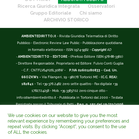
Ricerca Giuridica Integrata
Osservatori
Gruppo Editoriale
Chi siamo
ARCHIVIO STORICO
AMBIENTEDIRITTO.it
- Rivista Giuridica Telematica di Diritto
Pubblico - Electronic Review Law Public - Pubblicazione quotidiana
in formato elettronico - ISSN 1974-9562 -
Copyright
AD
-
AMBIENTEDIRITTO - EDITORE
- (Prefisso Editore ISBN 978-88-3360)
- Direttore Responsabile, Proprietario ed Editore: Fulvio Conti Guglia
- C.F.: CNTFLV64H26L308W -
P.IVA 02601280833 - Cod. Un.
66OZKW1 -
Via Filangeri, 19 - 98078 Tortorici ME -
(C.C. REA):
182841
- Tel +39-376.2482 zero sette quattro - Fax digitale +39
1782724258 - Mob. +39 3383702 zero cinque otto -
info
(at)
ambientediritto.it - Pubblicata in Tortorici dal 2000 - Testata
Registrata presso il Tribunale di Patti -
Reg. n. 197 del 19/07/2006
-
(BarCode 9 771974 956204)
-
R.O.C. n. 44135.
We use cookies on our website to give you the most
__________
relevant experience by remembering your preferences and
La Rivista Giuridica
AMBIENTEDIRITTO.IT
-
ISSN 1974-9562
è
repeat visits. By clicking “Accept”, you consent to the use
of ALL the cookies.
riconosciuta ed inserita nell'Area 12 - (
Classe A
) -
Riviste Scientifiche
Giuridiche.
ANVUR
: Agenzia Nazionale di Valutazione del Sistema