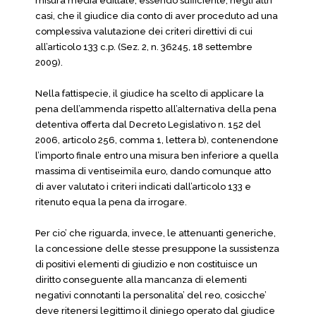
misura media edittale, essendo sufficiente, negli altri
casi, che il giudice dia conto di aver proceduto ad una
complessiva valutazione dei criteri direttivi di cui
all’articolo 133 c.p. (Sez. 2, n. 36245, 18 settembre
2009).
Nella fattispecie, il giudice ha scelto di applicare la
pena dell’ammenda rispetto all’alternativa della pena
detentiva offerta dal Decreto Legislativo n. 152 del
2006, articolo 256, comma 1, lettera b), contenendone
l’importo finale entro una misura ben inferiore a quella
massima di ventiseimila euro, dando comunque atto
di aver valutato i criteri indicati dall’articolo 133 e
ritenuto equa la pena da irrogare.
Per cio’ che riguarda, invece, le attenuanti generiche,
la concessione delle stesse presuppone la sussistenza
di positivi elementi di giudizio e non costituisce un
diritto conseguente alla mancanza di elementi
negativi connotanti la personalita’ del reo, cosicche’
deve ritenersi legittimo il diniego operato dal giudice