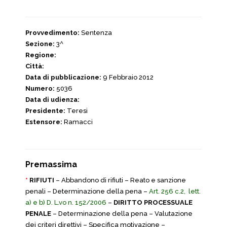
Provvedimento:
Sentenza
Sezione:
3^
Regione:
Città:
Data di pubblicazione:
9 Febbraio 2012
Numero:
5036
Data di udienza:
Presidente:
Teresi
Estensore:
Ramacci
Premassima
*
RIFIUTI
– Abbandono di rifiuti – Reato e sanzione
penali – Determinazione della pena –
Art. 256 c.2, lett.
a) e b) D. L.vo n. 152/2006
–
DIRITTO PROCESSUALE
PENALE
– Determinazione della pena – Valutazione
dei criteri direttivi – Specifica motivazione –