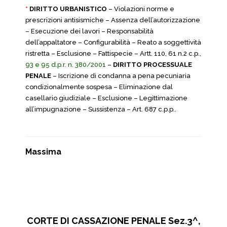
*
DIRITTO URBANISTICO
– Violazioni norme e
prescrizioni antisismiche – Assenza dell’autorizzazione
– Esecuzione dei lavori – Responsabilità
dell’appaltatore – Configurabilità – Reato a soggettività
ristretta – Esclusione – Fattispecie – Artt. 110, 61 n.2 c.p.,
93 e 95 d.p.r. n. 380/2001
–
DIRITTO PROCESSUALE
PENALE
– Iscrizione di condanna a pena pecuniaria
condizionalmente sospesa – Eliminazione dal
casellario giudiziale – Esclusione – Legittimazione
all’impugnazione – Sussistenza – Art. 687 c.p.p..
Massima
CORTE DI CASSAZIONE PENALE Sez.3^,