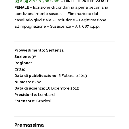
93 e 95 d.p.r. n. 380/2001
–
DIRITTO PROCESSUALE
PENALE
– Iscrizione di condanna a pena pecuniaria
condizionalmente sospesa – Eliminazione dal
casellario giudiziale – Esclusione – Legittimazione
all’impugnazione – Sussistenza – Art. 687 c.p.p..
Provvedimento:
Sentenza
Sezione:
3^
Regione:
Città:
Data di pubblicazione:
8 Febbraio 2013
Numero:
6282
Data di udienza:
18 Dicembre 2012
Presidente:
Lombardi
Estensore:
Graziosi
Premassima