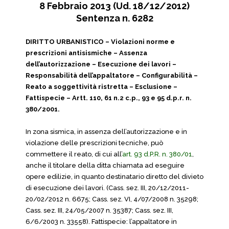
8 Febbraio 2013 (Ud. 18/12/2012)
Sentenza n. 6282
DIRITTO URBANISTICO – Violazioni norme e
prescrizioni antisismiche – Assenza
dell’autorizzazione – Esecuzione dei lavori –
Responsabilità dell’appaltatore – Configurabilità –
Reato a soggettività ristretta – Esclusione –
Fattispecie – Artt. 110, 61 n.2 c.p., 93 e 95 d.p.r. n.
380/2001.
In zona sismica, in assenza dell’autorizzazione e in
violazione delle prescrizioni tecniche, può
commettere il reato, di cui all’
art. 93 d.P.R. n. 380/01
,
anche il titolare della ditta chiamata ad eseguire
opere edilizie, in quanto destinatario diretto del divieto
di esecuzione dei lavori. (Cass. sez. III, 20/12/2011-
20/02/2012 n. 6675; Cass. sez. VI, 4/07/2008 n. 35298;
Cass. sez. III, 24/05/2007 n. 35387; Cass. sez. III,
6/6/2003 n. 33558). Fattispecie: l’appaltatore in