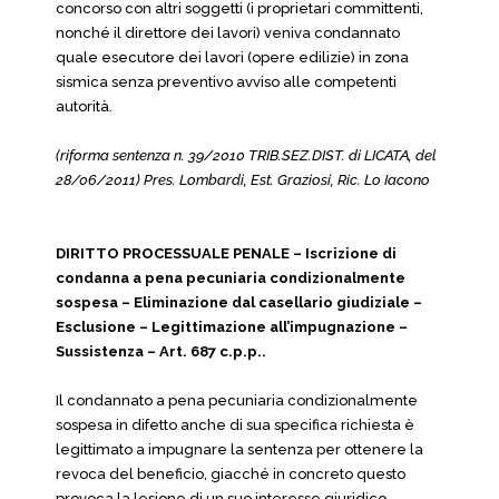
concorso con altri soggetti (i proprietari committenti,
nonché il direttore dei lavori) veniva condannato
quale esecutore dei lavori (opere edilizie) in zona
sismica senza preventivo avviso alle competenti
autorità.
(riforma sentenza n. 39/2010 TRIB.SEZ.DIST. di LICATA, del
28/06/2011) Pres. Lombardi, Est. Graziosi, Ric. Lo Iacono
DIRITTO PROCESSUALE PENALE – Iscrizione di
condanna a pena pecuniaria condizionalmente
sospesa – Eliminazione dal casellario giudiziale –
Esclusione – Legittimazione all’impugnazione –
Sussistenza – Art. 687 c.p.p..
Il condannato a pena pecuniaria condizionalmente
sospesa in difetto anche di sua specifica richiesta è
legittimato a impugnare la sentenza per ottenere la
revoca del beneficio, giacché in concreto questo
provoca la lesione di un suo interesse giuridico