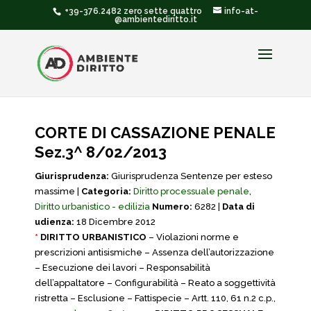
+39-376.2482 zero sette quattro
info-at-
@ambientediritto.it
CORTE DI CASSAZIONE PENALE
Sez.3^ 8/02/2013
Giurisprudenza:
Giurisprudenza Sentenze per esteso
massime |
Categoria:
Diritto processuale penale
,
Diritto urbanistico - edilizia
Numero:
6282 |
Data di
udienza:
18 Dicembre 2012
*
DIRITTO URBANISTICO
– Violazioni norme e
prescrizioni antisismiche – Assenza dell’autorizzazione
– Esecuzione dei lavori – Responsabilità
dell’appaltatore – Configurabilità – Reato a soggettività
ristretta – Esclusione – Fattispecie – Artt. 110, 61 n.2 c.p.,