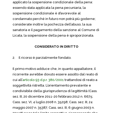
applicato la sospensione condizionale della pena:
essendo stata applicata la pena pecuniaria, la
sospensione condizionale è sfavorevole al
condannato perché in futuro non potrà più goderne;
considerate inoltre la pochezza dell’abuso, la sua
sanatoria e il pagamento della sanzione al Comune di
Licata, la sospensione della pena è sproporzionata.
CONSIDERATO IN DIRITTO
2.
Il ricorso è parzialmente fondato.
Il primo motivo adduce che, in quanto appaltatore, il
ricorrente avrebbe dovuto essere assolto dal reato di
cui all’
articolo 93 d.p.r. 380/2001
trattandosi di reato a
soggettività ristretta. L’orientamento prevalente e
condivisibile della giurisprudenza di legittimità (Cass.
sez. III, 20 dicembre 2011-20 febbraio 2012 n. 6675;
Cass. sez. VI, 4 luglio 2008 n. 35298; Cass. sez. III, 24
maggio 2007 n. 35387; Cass. sez. III, 6 giugno 2003 n.