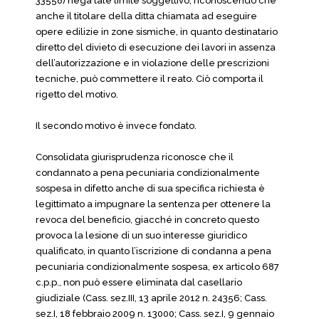
33558) nega tale limite soggettivo, riconoscendo che
anche il titolare della ditta chiamata ad eseguire
opere edilizie in zone sismiche, in quanto destinatario
diretto del divieto di esecuzione dei lavori in assenza
dell’autorizzazione e in violazione delle prescrizioni
tecniche, può commettere il reato. Ciò comporta il
rigetto del motivo.
Il secondo motivo è invece fondato.
Consolidata giurisprudenza riconosce che il
condannato a pena pecuniaria condizionalmente
sospesa in difetto anche di sua specifica richiesta è
legittimato a impugnare la sentenza per ottenere la
revoca del beneficio, giacché in concreto questo
provoca la lesione di un suo interesse giuridico
qualificato, in quanto l’iscrizione di condanna a pena
pecuniaria condizionalmente sospesa, ex articolo 687
c.p.p., non può essere eliminata dal casellario
giudiziale (Cass. sez.III, 13 aprile 2012 n. 24356; Cass.
sez.I, 18 febbraio 2009 n. 13000; Cass. sez.I, 9 gennaio