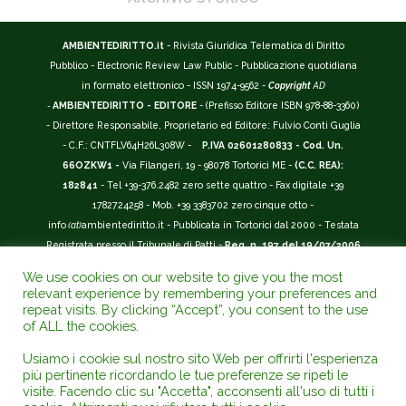
AMBIENTEDIRITTO.it
- Rivista Giuridica Telematica di Diritto
Pubblico - Electronic Review Law Public - Pubblicazione quotidiana
in formato elettronico - ISSN 1974-9562 -
Copyright
AD
-
AMBIENTEDIRITTO - EDITORE
- (Prefisso Editore ISBN 978-88-3360)
- Direttore Responsabile, Proprietario ed Editore: Fulvio Conti Guglia
- C.F.: CNTFLV64H26L308W -
P.IVA 02601280833 - Cod. Un.
66OZKW1 -
Via Filangeri, 19 - 98078 Tortorici ME -
(C.C. REA):
182841
- Tel +39-376.2482 zero sette quattro - Fax digitale +39
1782724258 - Mob. +39 3383702 zero cinque otto -
info
(at)
ambientediritto.it - Pubblicata in Tortorici dal 2000 - Testata
Registrata presso il Tribunale di Patti -
Reg. n. 197 del 19/07/2006
-
(BarCode 9 771974 956204)
-
R.O.C. n. 44135.
We use cookies on our website to give you the most
__________
relevant experience by remembering your preferences and
La Rivista Giuridica
AMBIENTEDIRITTO.IT
-
ISSN 1974-9562
è
repeat visits. By clicking “Accept”, you consent to the use
of ALL the cookies.
riconosciuta ed inserita nell'Area 12 - (
Classe A
) -
Riviste Scientifiche
Giuridiche.
ANVUR
: Agenzia Nazionale di Valutazione del Sistema
Usiamo i cookie sul nostro sito Web per offrirti l'esperienza
Universitario e della Ricerca (D.P.R. n.76/2010). Valutazione della Qualità della
più pertinente ricordando le tue preferenze se ripeti le
Ricerca (
VQR
); Autovalutazione, Valutazione periodica, Accreditamento (
AVA
);
visite. Facendo clic su "Accetta", acconsenti all'uso di tutti i
Abilitazione Scientifica Nazionale (
ASN
). Repertorio del Foro Italiano Abbr.