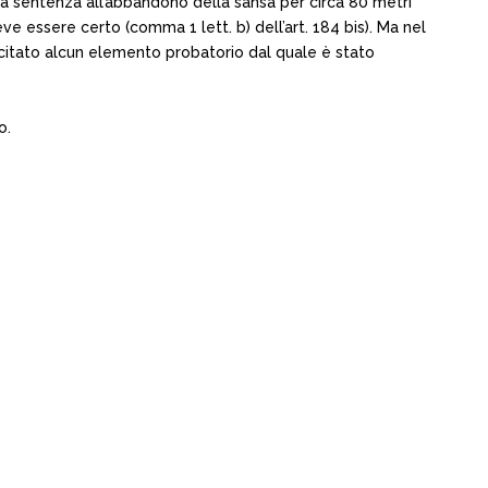
dalla sentenza all’abbandono della sansa per circa 80 metri
ve essere certo (comma 1 lett. b) dell’art. 184 bis). Ma nel
 citato alcun elemento probatorio dal quale è stato
o.