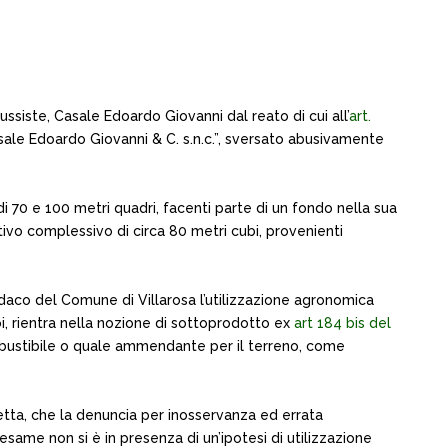
sussiste, Casale Edoardo Giovanni dal reato di cui all’
art.
i Casale Edoardo Giovanni & C. s.n.c.”, sversato abusivamente
i 70 e 100 metri quadri, facenti parte di un fondo nella sua
tivo complessivo di circa 80 metri cubi, provenienti
indaco del Comune di Villarosa l’utilizzazione agronomica
i, rientra nella nozione di sottoprodotto ex
art 184 bis del
ombustibile o quale ammendante per il terreno, come
etta, che la denuncia per inosservanza ed errata
esame non si è in presenza di un’ipotesi di utilizzazione