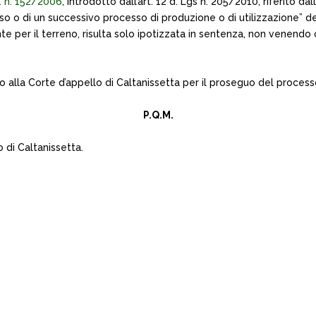
s. n. 152/2006
, introdotto dall’art. 12 d. Lgs n. 205/2010, riferito 
esso o di un successivo processo di produzione o di utilizzazione” de
e per il terreno, risulta solo ipotizzata in sentenza, non venendo
o alla Corte d’appello di Caltanissetta per il proseguo del process
P.Q.M.
o di Caltanissetta.