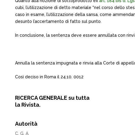
Quanto alla nozione di sottoprodotto ex
art. 184 bis d. Lg
cubi, l’utilizzazione di detto materiale “nel corso dello st
caso in esame, l’utilizzazione della sansa, come ammendant
desunto l’accertamento di fatto sul punto.
In conclusione, la sentenza deve essere annullata con rinvi
Annulla la sentenza impugnata e rinvia alla Corte di appell
Così deciso in Roma il 24.10. 0012
RICERCA GENERALE su tutta
la Rivista.
Autorità
C. G. A.