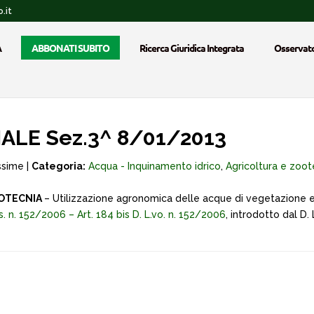
.it
A
ABBONATI SUBITO
Ricerca Giuridica Integrata
Osservato
ALE Sez.3^ 8/01/2013
ssime |
Categoria:
Acqua - Inquinamento idrico
,
Agricoltura e zoot
OOTECNIA
– Utilizzazione agronomica delle acque di vegetazione e d
. Lgs. n. 152/2006 – Art. 184 bis D. L.vo. n. 152/2006
, introdotto dal D