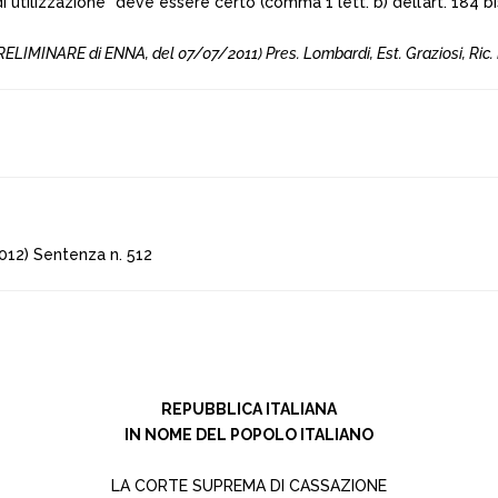
utilizzazione” deve essere certo (comma 1 lett. b) dell’art. 184 bis
LIMINARE di ENNA, del 07/07/2011) Pres. Lombardi, Est. Graziosi, Ric. 
12) Sentenza n. 512
REPUBBLICA ITALIANA
IN NOME DEL POPOLO ITALIANO
LA CORTE SUPREMA DI CASSAZIONE