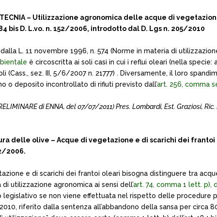
 – Utilizzazione agronomica delle acque di vegetazione e di sc
 184 bis D. L.vo. n. 152/2006, introdotto dal D. Lgs n. 205/2010
o dalla L. 11 novembre 1996, n. 574 (Norme in materia di utilizzazi
mbientale
è circoscritta ai soli casi in cui i reflui oleari (nella spec
ricoli (Cass., sez. III, 5/6/2007 n. 21777) . Diversamente, il loro 
o deposito incontrollato di rifiuti previsto dall’
art. 256, comma s
LIMINARE di ENNA, del 07/07/2011) Pres. Lombardi, Est. Graziosi, Ric. 
a delle olive – Acque di vegetazione e di scarichi dei frantoi
152/2006.
zione e di scarichi dei frantoi oleari bisogna distinguere tra acque 
à di utilizzazione agronomica ai sensi dell’
art. 74, comma 1 lett. p),
 legislativo se non viene effettuata nel rispetto delle procedure 
5/2010, riferito dalla sentenza all’abbandono della sansa per circa 80