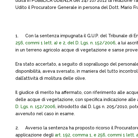
udita in PUBBLICA UDIENZA del 24/10/2012 la relazione fa
Udito il Procuratore Generale in persona del Dott. Mario Frat
1.
Con la sentenza impugnata il G.U.P. del Tribunale di Enn
256, commi 1 lett. a) e 2, del D. Lgs. n. 152/2006
, a lui asc
in un terreno agricolo acque di vegetazione e sanse proveni
Era stato accertato, a seguito di sopralluogo del personale
disponibilità, aveva sversato, in maniera del tutto incontr
dall’attività di molitura delle olive.
Il giudice di merito ha affermato, con riferimento alle acqu
delle acque di vegetazione, con specifica indicazione alle 
D. Lgs. n. 152/2006
, introdotto dal D. Lgs n. 205/2010, po
avvenuto nel caso in esame.
2.
Avverso la sentenza ha proposto ricorso il Procurator
applicazione degli
art. 192, comma 1, e 256, commi 1 lett. 