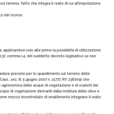
l terreno, fatto che integra il reato di cui all’imputazione.
o del ricorso.
, applicandosi solo alle prime la possibilità di utilizzazione
art. 137, comma 14, del suddetto decreto legislativo se non
ocedure previste per lo spandimento sul terreno delle
ss., sez. III, 5 giugno 2007 n. 21777, RV 236709) che
ne agronomica delle acque di vegetazione e di scarichi dei
ie: acque di vegetazione derivanti dalla molitura delle olive e
o come mezzo incontrollato di smaltimento integrano il reato