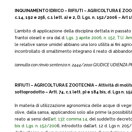
INQUINAMENTO IDRICO – RIFIUTI – AGRICOLTURA E ZOOTECNIA
c.14, 192 e 256, c.1 lett. a) e 2, D. Lgs. n. 152/2006 – Art
L’ambito di applicazione della disciplina dettata in passat
frantoi oleari) e ora dal d.
Lgs. 3 aprile 2006, n. 152, T.U. A
le relative sanse umide) abbiano una loro utilità ai fini ag
incontrollato di smaltimento integrano il reato di abbandono 
(annulla con rinvio sentenza n. 2444/2010 GIUDICE UDIENZA PRE
RIFIUTI – AGRICOLTURA E ZOOTECNIA – Attività di molitur
sottoprodotto – Artt. 74, c.1 lett. p) e 184 bis, d. Lgs n. 
In materia di utilizzazione agronomica delle acque di vegeta
olive, dalla sansa, applicandosi solo alle prime la possibilit
reato ai sensi dell’
art. 137, comma 14
, del suddetto decreto
bis d. Lgs. n. 152/200
6, introdotto dall’art. 12 d. Lgs n. 20