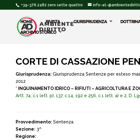
+39-376.2482 zero sette quattro
info-at-@ambientediritto
HOME
RIVISTA
GIURISPRUDENZA
DOTTRIN
ARCHIVIO STORICO
CORTE DI CASSAZIONE PEN
Giurisprudenza:
Giurisprudenza Sentenze per esteso ma
2012
*
INQUINAMENTO IDRICO – RIFIUTI – AGRICOLTURA E Z
Artt. 74, c.1 lett. p), 137, c.14, 192 e 256, c.1 lett. a) e 2, D
Provvedimento:
Sentenza
Sezione:
3^
Regione: