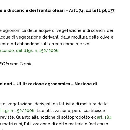
arichi dei frantoi oleari – Artt. 74, c.1 lett. p), 137,
one agronomica delle acque di vegetazione e di scarichi dei
ie: acque di vegetazione derivanti dalla molitura delle olive e
spandimento od abbandono sul terreno come mezzo
econdo, del d.lgs. n. 152/2006
.
PG in proc. Casale
 oleari – Utilizzazione agronomica – Nozione di
di vegetazione, derivanti dall’attività di molitura delle
 d. Lgs n. 152/2006
; tale utilizzazione, però, costituisce
previste. Quanto alla nozione di sottoprodotto ex
art. 184
 metri cubi, l’utilizzazione di detto materiale “nel corso