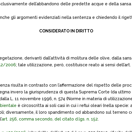
esclusivamente dell’abbandono delle predette acque e della sansa su
he gli argomenti evidenziati nella sentenza e chiedendo il rigett
CONSIDERATO IN DIRITTO
etazione, derivanti dall’attività di molitura delle olive, dalla sansa
 152/2006
; tale utilizzazione, però, costituisce reato ai sensi dell’
enza risulta in contrasto con l’affermazione del rispetto delle pr
segna invero la giurisprudenza di questa Suprema Corte (da ultimo Ca
o dalla L. 11 novembre 1996, n. 574 (Norme in materia di utilizzazio
mbientale
è circoscritta ai soli casi in cui i reflui oleari (nella spec
gricoli; diversamente, il loro spandimento od abbandono sul terren
’
art. 256, comma secondo, del citato d.lgs. n. 152
.