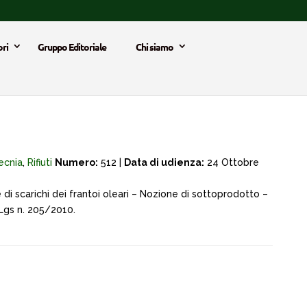
ri
Gruppo Editoriale
Chi siamo
ecnia
,
Rifiuti
Numero:
512 |
Data di udienza:
24 Ottobre
i scarichi dei frantoi oleari – Nozione di sottoprodotto –
. Lgs n. 205/2010.