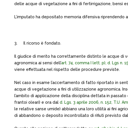
delle acque di vegetazione a fini di fertirrigazione, bensì 
L’imputato ha depositato memoria difensiva riprendendo anc
3.
Il ricorso è fondato.
Il giudice di merito ha correttamente distinto le acque di veg
agronomica ai sensi dell’
art. 74, comma I lett. p), d. Lgs n.
viene effettuata nel rispetto delle procedure previste.
Nel caso in esame l’accertamento di fatto riportato in sent
acque di vegetazione a fini di utilizzazione agronomica. In
l’ambito di applicazione della disciplina dettata in passat
frantoi oleari) e ora dal
d. Lgs. 3 aprile 2006, n. 152, T.U. A
le relative sanse umide) abbiano una loro utilità ai fini a
di abbandono o deposito incontrollato di rifiuti previsto dall