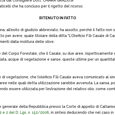
tta dal Consigliere Dott. CHIARA GRAZIOSI
icelli che ha concluso per il rigetto del ricorso;
RITENUTO IN FATTO
a, all’esito di giudizio abbreviato, ha assolto, perché il fatto non 
ritto per avere, quale titolare della ditta “L’Oleificio F.lli Casale d
enti dalla molitura delle olive.
 del Corpo Forestale, che il Casale, su due aree, rispettivamente d
ollata, acque di vegetazione e sanse, queste ultime per un quantita
e di vegetazione, che l’oleificio F.lli Casale aveva comunicato al s
aree nelle quali detta utilizzazione sarebbe avvenuta. La sansa, po
tendo essere utilizzata per l’estrazione del relativo olio, come c
e generale della Repubblica presso la Corte di appello di Caltanis
a) e 2 del D. Lgs. n. 152/2006
, in sintesi deducendo che nel caso in 