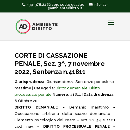
+39-376.2482 zero sette quattro
info-at-
@ambientediritto.it
CORTE DI CASSAZIONE
PENALE, Sez. 3^, 7 novembre
2022, Sentenza n.41811
Giurisprudenza:
Giurisprudenza Sentenze per esteso
massime |
Categoria:
Diritto demaniale
,
Diritto
processuale penale
Numero:
41811 |
Data di udienza:
6 Ottobre 2022
DIRITTO DEMANIALE
– Demanio marittimo –
Occupazione arbitraria dello spazio demaniale –
Elemento psicologico del reato – Artt. 28, 54 e 1161
cod. nav. –
DIRITTO PROCESSUALE PENALE
–