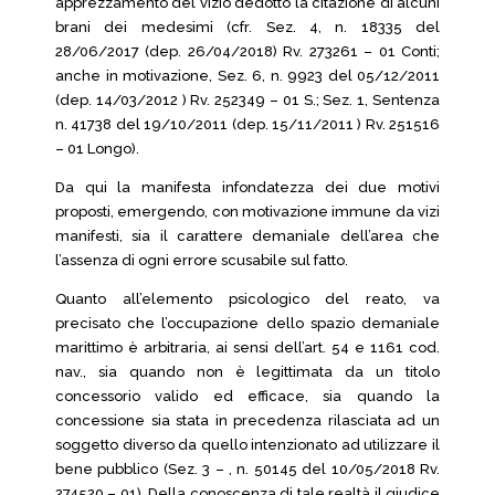
apprezzamento del vizio dedotto la citazione di alcuni
brani dei medesimi (cfr. Sez. 4, n. 18335 del
28/06/2017 (dep. 26/04/2018) Rv. 273261 – 01 Conti;
anche in motivazione, Sez. 6, n. 9923 del 05/12/2011
(dep. 14/03/2012 ) Rv. 252349 – 01 S.; Sez. 1, Sentenza
n. 41738 del 19/10/2011 (dep. 15/11/2011 ) Rv. 251516
– 01 Longo).
Da qui la manifesta infondatezza dei due motivi
proposti, emergendo, con motivazione immune da vizi
manifesti, sia il carattere demaniale dell’area che
l’assenza di ogni errore scusabile sul fatto.
Quanto all’elemento psicologico del reato, va
precisato che l’occupazione dello spazio demaniale
marittimo è arbitraria, ai sensi dell’art. 54 e 1161 cod.
nav., sia quando non è legittimata da un titolo
concessorio valido ed efficace, sia quando la
concessione sia stata in precedenza rilasciata ad un
soggetto diverso da quello intenzionato ad utilizzare il
bene pubblico (Sez. 3 – , n. 50145 del 10/05/2018 Rv.
274520 – 01). Della conoscenza di tale realtà il giudice