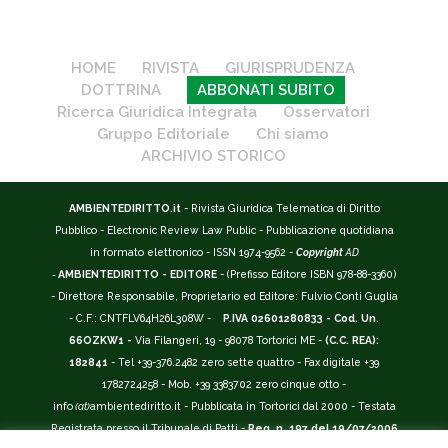
HOME
RIVISTA
GIURISPRUDENZA
DOTTRINA
ABBONATI SUBITO
Ricerca Giuridica Integrata
Osservatori
Gruppo Editoriale
Chi siamo
ARCHIVIO STORICO
AMBIENTEDIRITTO.it
- Rivista Giuridica Telematica di Diritto
Pubblico - Electronic Review Law Public - Pubblicazione quotidiana
in formato elettronico - ISSN 1974-9562 -
Copyright
AD
-
AMBIENTEDIRITTO - EDITORE
- (Prefisso Editore ISBN 978-88-3360)
- Direttore Responsabile, Proprietario ed Editore: Fulvio Conti Guglia
- C.F.: CNTFLV64H26L308W -
P.IVA 02601280833 - Cod. Un.
66OZKW1 -
Via Filangeri, 19 - 98078 Tortorici ME -
(C.C. REA):
182841
- Tel +39-376.2482 zero sette quattro - Fax digitale +39
1782724258 - Mob. +39 3383702 zero cinque otto -
info
(at)
ambientediritto.it - Pubblicata in Tortorici dal 2000 - Testata
Registrata presso il Tribunale di Patti -
Reg. n. 197 del 19/07/2006