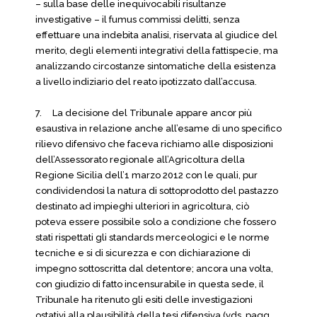
– sulla base delle inequivocabili risultanze
investigative – il fumus commissi delitti, senza
effettuare una indebita analisi, riservata al giudice del
merito, degli elementi integrativi della fattispecie, ma
analizzando circostanze sintomatiche della esistenza
a livello indiziario del reato ipotizzato dall’accusa.
7.
La decisione del Tribunale appare ancor più
esaustiva in relazione anche all’esame di uno specifico
rilievo difensivo che faceva richiamo alle disposizioni
dell’Assessorato regionale all’Agricoltura della
Regione Sicilia dell’1 marzo 2012 con le quali, pur
condividendosi la natura di sottoprodotto del pastazzo
destinato ad impieghi ulteriori in agricoltura, ciò
poteva essere possibile solo a condizione che fossero
stati rispettati gli standards merceologici e le norme
tecniche e si di sicurezza e con dichiarazione di
impegno sottoscritta dal detentore; ancora una volta,
con giudizio di fatto incensurabile in questa sede, il
Tribunale ha ritenuto gli esiti delle investigazioni
ostativi alla plausibilità della tesi difensiva (vds. pagg.