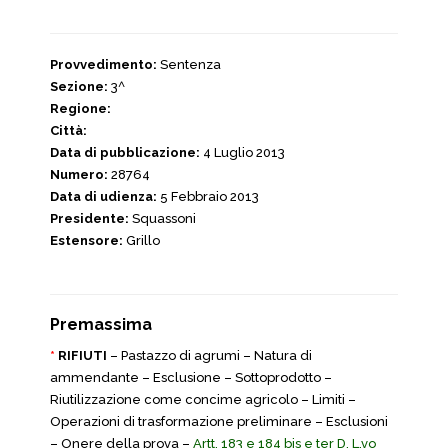
Provvedimento:
Sentenza
Sezione:
3^
Regione:
Città:
Data di pubblicazione:
4 Luglio 2013
Numero:
28764
Data di udienza:
5 Febbraio 2013
Presidente:
Squassoni
Estensore:
Grillo
Premassima
*
RIFIUTI
– Pastazzo di agrumi – Natura di
ammendante – Esclusione – Sottoprodotto –
Riutilizzazione come concime agricolo – Limiti –
Operazioni di trasformazione preliminare – Esclusioni
– Onere della prova –
Artt. 183 e 184 bis e ter D. L.vo