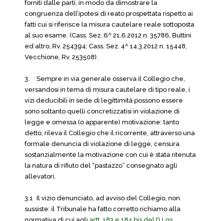
forniti dalle parti, in modo da dimostrare la
congruenza dell’ipotesi di reato prospettata rispetto ai
fatti cui si riferisce la misura cautelare reale sottoposta
al suo esame. (Cass. Sez. 6^ 21.6.2012 n. 35786, Buttini
ed altro, Rv. 254394; Cass. Sez. 4^ 14.3.2012 n. 15448,
Vecchione, Rv. 253508).
3.
Sempre in via generale osserva il Collegio che,
versandosi in tema di misura cautelare di tipo reale, i
vizi deducibili in sede di legittimità possono essere
sono soltanto quelli concretizzatisi in violazione di
legge e omessa (o apparente) motivazione: tanto
detto, rileva il Collegio che il ricorrente, attraverso una
formale denuncia di violazione di legge, censura
sostanzialmente la motivazione con cui è stata ritenuta
la natura di rifiuto del “pastazzo” consegnato agli
allevatori.
3.1
Il vizio denunciato, ad avviso del Collegio, non
sussiste: il Tribunale ha fatto corretto richiamo alla
normativa di cui agli
artt. 183 e 184 bis del D.Lgs.