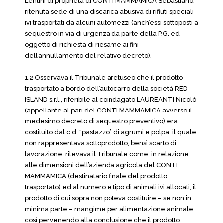
Lentini di proprietà di CONTI MAMMAMICA Sebastiano,
ritenuta sede di una discarica abusiva di rifiuti speciali
ivi trasportati da alcuni automezzi (anch’essi sottoposti a
sequestro in via di urgenza da parte della P.G. ed
oggetto di richiesta di riesame ai fini
dell’annullamento del relativo decreto).
1.2 Osservava il Tribunale aretuseo che il prodotto
trasportato a bordo dell’autocarro della società RED
ISLAND s.r.l., riferibile al coindagato LAUREANTI Nicolò
(appellante al pari del CONTI MAMMAMICA avverso il
medesimo decreto di sequestro preventivo) era
costituito dal c.d. “pastazzo” di agrumi e polpa, il quale
non rappresentava sottoprodotto, bensì scarto di
lavorazione: rilevava il Tribunale come, in relazione
alle dimensioni dell’azienda agricola del CONTI
MAMMAMICA (destinatario finale del prodotto
trasportato) ed al numero e tipo di animali ivi allocati, il
prodotto di cui sopra non poteva costituire – se non in
minima parte – mangime per alimentazione animale,
così pervenendo alla conclusione che il prodotto