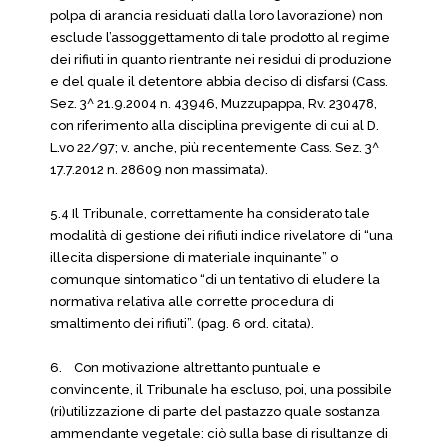
polpa di arancia residuati dalla loro lavorazione) non
esclude l’assoggettamento di tale prodotto al regime
dei rifiuti in quanto rientrante nei residui di produzione
e del quale il detentore abbia deciso di disfarsi (Cass.
Sez. 3^ 21.9.2004 n. 43946, Muzzupappa, Rv. 230478,
con riferimento alla disciplina previgente di cui al D.
L.vo 22/97; v. anche, più recentemente Cass. Sez. 3^
17.7.2012 n. 28609 non massimata).
5.4 Il Tribunale, correttamente ha considerato tale
modalità di gestione dei rifiuti indice rivelatore di “una
illecita dispersione di materiale inquinante” o
comunque sintomatico “di un tentativo di eludere la
normativa relativa alle corrette procedura di
smaltimento dei rifiuti”. (pag. 6 ord. citata).
6.
Con motivazione altrettanto puntuale e
convincente, il Tribunale ha escluso, poi, una possibile
(ri)utilizzazione di parte del pastazzo quale sostanza
ammendante vegetale: ciò sulla base di risultanze di