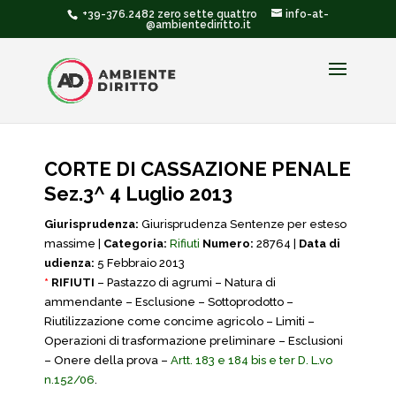
+39-376.2482 zero sette quattro
info-at-
@ambientediritto.it
CORTE DI CASSAZIONE PENALE
Sez.3^ 4 Luglio 2013
Giurisprudenza:
Giurisprudenza Sentenze per esteso
massime |
Categoria:
Rifiuti
Numero:
28764 |
Data di
udienza:
5 Febbraio 2013
*
RIFIUTI
– Pastazzo di agrumi – Natura di
ammendante – Esclusione – Sottoprodotto –
Riutilizzazione come concime agricolo – Limiti –
Operazioni di trasformazione preliminare – Esclusioni
– Onere della prova –
Artt. 183 e 184 bis e ter D. L.vo
n.152/06
.