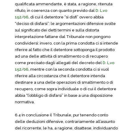
qualificata ammendante, è stata, a ragione, ritenuta
rifiuto, in coerenza con quanto previsto dal
D. L.vo
152/06
, di cui il detentore “si disfi” ovvero abbia
“deciso di disfarsi”: le argomentazioni difensive svolte
sul significato dei detti termini e sulla distorta
interpretazione fattane dal Tribunale non pongono
condividersi: invero, con la prima condotta ci si intende
riferire al fatto che il detentore sottoponga il prodotto
ad una delle attività di smaltimento o di recupero
come precisato dagli allegati del decreto del
D. L.vo
152/06
, mentre con la seconda condotta ci si vuol
riferire alla circostanza che il detentore intenda
destinare a una delle operazioni di smaltimento o di
recupero, come sopra individuale o di cui il detentore
abbia “l’obbligo di disfarsi” in base a una disposizione
normativa.
6.4 In conclusione il Tribunale, pur tenendo conto
delle deduzioni difensive, contrariamente all’assunto
del ricorrente, le ha, a ragione, disattese, individuando