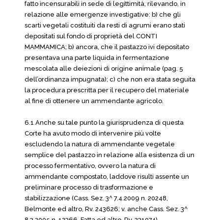
fatto incensurabili in sede di legittimità, rilevando, in
relazione alle emergenze investigative: b) che gli
scarti vegetali costituiti da resti di agrumi erano stati
depositati sul fondo di proprietà del CONTI
MAMMAMICA; b) ancora, che il pastazzo ivi depositato
presentava una parte liquida in fermentazione
mescolata alle deiezioni di origine animale (pag. 5
dell’ordinanza impugnata); c) che non era stata seguita
la procedura prescritta per il recupero del materiale
al fine di ottenere un ammendante agricolo.
6.1 Anche su tale punto la giurisprudenza di questa
Corte ha avuto modo di intervenire più volte
escludendo la natura di ammendante vegetale
semplice del pastazzo in relazione alla esistenza di un
processo fermentativo, ovvero la natura di
ammendante compostato, laddove risulti assente un
preliminare processo di trasformazione e
stabilizzazione (Cass. Sez. 3^ 7.4.2009 n. 20248,
Belmonte ed altro, Rv. 243626; v. anche Cass. Sez. 3^
8.3.2005 n. 12366, Fatta ed altro, Rv. 231074).