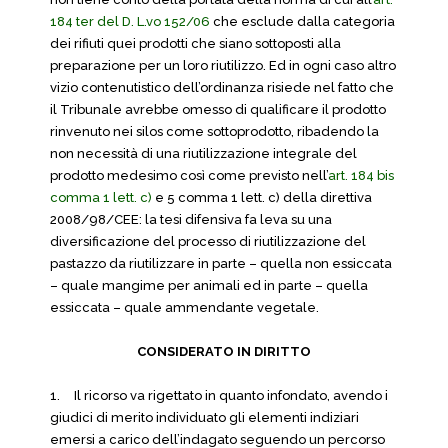
184 ter del D. L.vo 152/06
che esclude dalla categoria
dei rifiuti quei prodotti che siano sottoposti alla
preparazione per un loro riutilizzo. Ed in ogni caso altro
vizio contenutistico dell’ordinanza risiede nel fatto che
il Tribunale avrebbe omesso di qualificare il prodotto
rinvenuto nei silos come sottoprodotto, ribadendo la
non necessità di una riutilizzazione integrale del
prodotto medesimo così come previsto nell’
art. 184 bis
comma 1 lett. c)
e 5 comma 1 lett. c) della direttiva
2008/98/CEE: la tesi difensiva fa leva su una
diversificazione del processo di riutilizzazione del
pastazzo da riutilizzare in parte – quella non essiccata
– quale mangime per animali ed in parte – quella
essiccata – quale ammendante vegetale.
CONSIDERATO IN DIRITTO
1.
Il ricorso va rigettato in quanto infondato, avendo i
giudici di merito individuato gli elementi indiziari
emersi a carico dell’indagato seguendo un percorso