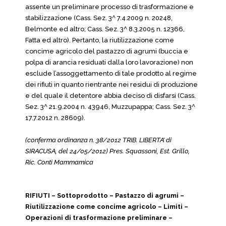
assente un preliminare processo di trasformazione e
stabilizzazione (Cass. Sez. 3^ 7.4.2009 n. 20248,
Belmonte ed altro; Cass. Sez. 3^ 8.3.2005 n. 12366,
Fatta ed altro). Pertanto, la riutilizzazione come
concime agricolo del pastazzo di agrumi (buccia e
polpa di arancia residuati dalla loro lavorazione) non
esclude l’assoggettamento di tale prodotto al regime
dei rifiuti in quanto rientrante nei residui di produzione
e del quale il detentore abbia deciso di disfarsi (Cass.
Sez. 3^ 21.9.2004 n. 43946, Muzzupappa; Cass. Sez. 3^
17.7.2012 n. 28609).
(conferma ordinanza n. 38/2012 TRIB. LIBERTA’ di
SIRACUSA, del 24/05/2012) Pres. Squassoni, Est. Grillo,
Ric. Conti Mammamica
RIFIUTI – Sottoprodotto – Pastazzo di agrumi –
Riutilizzazione come concime agricolo – Limiti –
Operazioni di trasformazione preliminare –