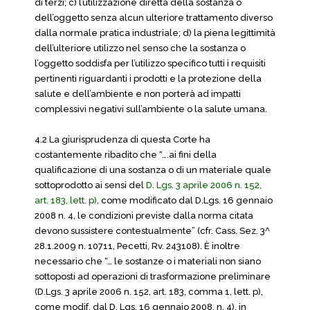
di terzi; c) l’utilizzazione diretta della sostanza o
dell’oggetto senza alcun ulteriore trattamento diverso
dalla normale pratica industriale; d) la piena legittimità
dell’ulteriore utilizzo nel senso che la sostanza o
l’oggetto soddisfa per l’utilizzo specifico tutti i requisiti
pertinenti riguardanti i prodotti e la protezione della
salute e dell’ambiente e non porterà ad impatti
complessivi negativi sull’ambiente o la salute umana.
4.2 La giurisprudenza di questa Corte ha
costantemente ribadito che “….ai fini della
qualificazione di una sostanza o di un materiale quale
sottoprodotto ai sensi del
D. Lgs. 3 aprile 2006 n. 152,
art. 183, lett. p)
, come modificato dal D.Lgs. 16 gennaio
2008 n. 4, le condizioni previste dalla norma citata
devono sussistere contestualmente” (cfr. Cass. Sez. 3^
28.1.2009 n. 10711, Pecetti, Rv. 243108). È inoltre
necessario che “… le sostanze o i materiali non siano
sottoposti ad operazioni di trasformazione preliminare
(D.Lgs. 3 aprile 2006 n. 152, art. 183, comma 1, lett. p),
come modif. dal D. Lgs. 16 gennaio 2008, n. 4), in