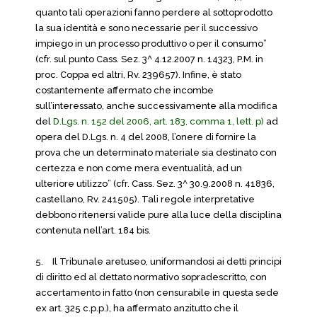
quanto tali operazioni fanno perdere al sottoprodotto
la sua identità e sono necessarie per il successivo
impiego in un processo produttivo o per il consumo”
(cfr. sul punto Cass. Sez. 3^ 4.12.2007 n. 14323, P.M. in
proc. Coppa ed altri, Rv. 239657). Infine, è stato
costantemente affermato che incombe
sull’interessato, anche successivamente alla modifica
del
D.Lgs. n. 152 del 2006, art. 183, comma 1, lett. p)
ad
opera del D.Lgs. n. 4 del 2008, l’onere di fornire la
prova che un determinato materiale sia destinato con
certezza e non come mera eventualità, ad un
ulteriore utilizzo” (cfr. Cass. Sez. 3^ 30.9.2008 n. 41836,
castellano, Rv. 241505). Tali regole interpretative
debbono ritenersi valide pure alla luce della disciplina
contenuta nell’art. 184 bis.
5.
Il Tribunale aretuseo, uniformandosi ai detti principi
di diritto ed al dettato normativo sopradescritto, con
accertamento in fatto (non censurabile in questa sede
ex art. 325 c.p.p.), ha affermato anzitutto che il