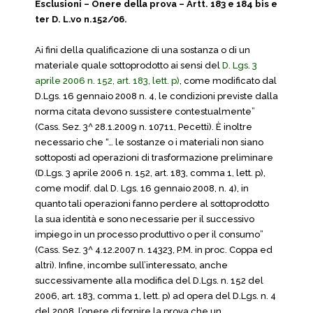
Esclusioni – Onere della prova – Artt. 183 e 184 bis e
ter D. L.vo n.152/06.
Ai fini della qualificazione di una sostanza o di un
materiale quale sottoprodotto ai sensi del
D. Lgs. 3
aprile 2006 n. 152, art. 183, lett. p)
, come modificato dal
D.Lgs. 16 gennaio 2008 n. 4, le condizioni previste dalla
norma citata devono sussistere contestualmente”
(Cass. Sez. 3^ 28.1.2009 n. 10711, Pecetti). È inoltre
necessario che “… le sostanze o i materiali non siano
sottoposti ad operazioni di trasformazione preliminare
(D.Lgs. 3 aprile 2006 n. 152, art. 183, comma 1, lett. p),
come modif. dal D. Lgs. 16 gennaio 2008, n. 4), in
quanto tali operazioni fanno perdere al sottoprodotto
la sua identità e sono necessarie per il successivo
impiego in un processo produttivo o per il consumo”
(Cass. Sez. 3^ 4.12.2007 n. 14323, P.M. in proc. Coppa ed
altri). Infine, incombe sull’interessato, anche
successivamente alla modifica del D.Lgs. n. 152 del
2006, art. 183, comma 1, lett. p) ad opera del D.Lgs. n. 4
del 2008, l’onere di fornire la prova che un