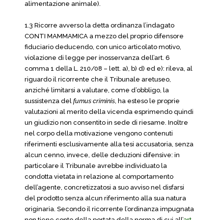
alimentazione animale).
1.3 Ricorre avverso la detta ordinanza l’indagato
CONTI MAMMAMICA a mezzo del proprio difensore
fiduciario deducendo, con unico articolato motivo,
violazione di legge per inosservanza dell’art. 6
comma 1 della L. 210/08 – lett. a), b) d) ed e): rileva, al
riguardo il ricorrente che il Tribunale aretuseo,
anziché limitarsi a valutare, come d’obbligo, la
sussistenza del
fumus criminis
, ha esteso le proprie
valutazioni al merito della vicenda esprimendo quindi
un giudizio non consentito in sede di riesame. Inoltre
nel corpo della motivazione vengono contenuti
riferimenti esclusivamente alla tesi accusatoria, senza
alcun cenno, invece, delle deduzioni difensive: in
particolare il Tribunale avrebbe individuato la
condotta vietata in relazione al comportamento
dell’agente, concretizzatosi a suo avviso nel disfarsi
del prodotto senza alcun riferimento alla sua natura
originaria. Secondo il ricorrente l’ordinanza impugnata
non tiene conto della portata della norma di cui all’
art.