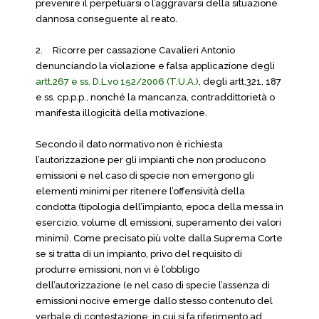
prevenire il perpetuarsi o l’aggravarsi della situazione
dannosa conseguente al reato.
2.
Ricorre per cassazione Cavalieri Antonio
denunciando la violazione e falsa applicazione degli
artt.267 e ss. D.L.vo 152/2006 (T.U.A.)
, degli artt.321, 187
e ss. cp.p.p., nonché la mancanza, contraddittorietà o
manifesta illogicità della motivazione.
Secondo il dato normativo non è richiesta
l’autorizzazione per gli impianti che non producono
emissioni e nel caso di specie non emergono gli
elementi minimi per ritenere l’offensività della
condotta (tipologia dell’impianto, epoca della messa in
esercizio, volume dl emissioni, superamento dei valori
minimi). Come precisato più volte dalla Suprema Corte
se si tratta di un impianto, privo del requisito di
produrre emissioni, non vi è l’obbligo
dell’autorizzazione (e nel caso di specie l’assenza di
emissioni nocive emerge dallo stesso contenuto del
verbale di contestazione, in cui si fa riferimento ad