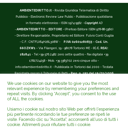
AMBIENTEDIRITTO.it
- Rivista Giuridica Telematica di Diritto
Pubblico - Electronic Review Law Public - Pubblicazione quotidiana
in formato elettronico - ISSN 1974-9562 -
Copyright
AD
-
AMBIENTEDIRITTO - EDITORE
- (Prefisso Editore ISBN 978-88-3360)
- Direttore Responsabile, Proprietario ed Editore: Fulvio Conti Guglia
- C.F.: CNTFLV64H26L308W -
P.IVA 02601280833 - Cod. Un.
66OZKW1 -
Via Filangeri, 19 - 98078 Tortorici ME -
(C.C. REA):
182841
- Tel +39-376.2482 zero sette quattro - Fax digitale +39
1782724258 - Mob. +39 3383702 zero cinque otto -
info
(at)
ambientediritto.it - Pubblicata in Tortorici dal 2000 - Testata
Registrata presso il Tribunale di Patti -
Reg. n. 197 del 19/07/2006
-
(BarCode 9 771974 956204)
-
R.O.C. n. 44135.
We use cookies on our website to give you the most
__________
relevant experience by remembering your preferences and
La Rivista Giuridica
AMBIENTEDIRITTO.IT
-
ISSN 1974-9562
è
repeat visits. By clicking “Accept”, you consent to the use
of ALL the cookies.
riconosciuta ed inserita nell'Area 12 - (
Classe A
) -
Riviste Scientifiche
Giuridiche.
ANVUR
: Agenzia Nazionale di Valutazione del Sistema
Usiamo i cookie sul nostro sito Web per offrirti l'esperienza
Universitario e della Ricerca (D.P.R. n.76/2010). Valutazione della Qualità della
più pertinente ricordando le tue preferenze se ripeti le
Ricerca (
VQR
); Autovalutazione, Valutazione periodica, Accreditamento (
AVA
);
visite. Facendo clic su "Accetta", acconsenti all'uso di tutti i
Abilitazione Scientifica Nazionale (
ASN
). Repertorio del Foro Italiano Abbr.
cookie. Altrimenti puoi rifiutare tutti i cookie.