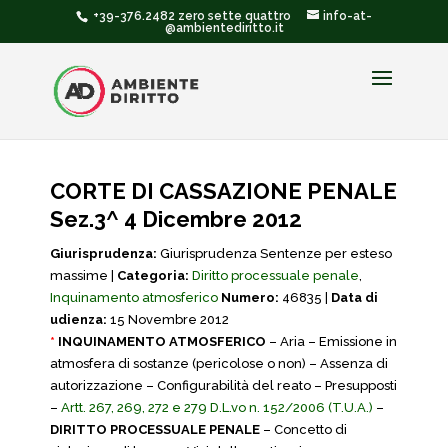
+39-376.2482 zero sette quattro
info-at-
@ambientediritto.it
CORTE DI CASSAZIONE PENALE
Sez.3^ 4 Dicembre 2012
Giurisprudenza:
Giurisprudenza Sentenze per esteso
massime |
Categoria:
Diritto processuale penale
,
Inquinamento atmosferico
Numero:
46835 |
Data di
udienza:
15 Novembre 2012
*
INQUINAMENTO ATMOSFERICO
– Aria – Emissione in
atmosfera di sostanze (pericolose o non) – Assenza di
autorizzazione – Configurabilità del reato – Presupposti
–
Artt. 267, 269, 272 e 279 D.L.vo n. 152/2006 (T.U.A.)
–
DIRITTO PROCESSUALE PENALE
– Concetto di