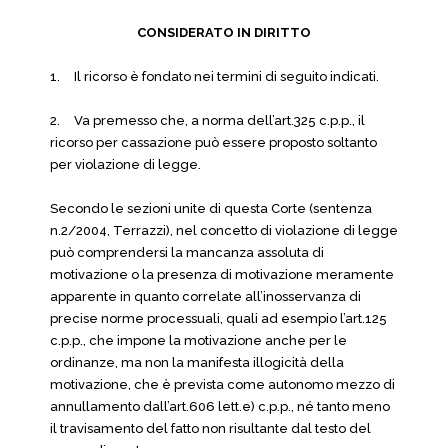
CONSIDERATO IN DIRITTO
1.
Il ricorso è fondato nei termini di seguito indicati.
2.
Va premesso che, a norma dell’art.325 c.p.p., il
ricorso per cassazione può essere proposto soltanto
per violazione di legge.
Secondo le sezioni unite di questa Corte (sentenza
n.2/2004, Terrazzi), nel concetto di violazione di legge
può comprendersi la mancanza assoluta di
motivazione o la presenza di motivazione meramente
apparente in quanto correlate all’inosservanza di
precise norme processuali, quali ad esempio l’art.125
c.p.p., che impone la motivazione anche per le
ordinanze, ma non la manifesta illogicità della
motivazione, che è prevista come autonomo mezzo di
annullamento dall’art.606 lett.e) c.p.p., né tanto meno
il travisamento del fatto non risultante dal testo del