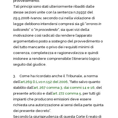
provvedimento.
Tali principi sono stati ulteriormente ribaditi dalle
stesse sezioni unite con la sentenza n.25932 del
29.5.2008-Ivanov, secondo cui nella violazione di
legge debbono intendersi compresi sia gli “
errores in
iudicand
o” o “
in procedendo
“, sia quei vizi della
motivazione così radicali da rendere l’apparato
argomentativo posto a sostegno del provvedimento o
del tutto mancante o privo dei requisiti minimi di
coerenza, completezza e ragionevolezza e quindi
inidonee a rendere comprensibile l’itinerario logico
seguito dal giudice.
3.
Come ha ricordato anche il Tribunale, a norma
dell’
art.269 D.L.vo n.152 del 2006
, “fatto salvo quanto
stabilito dall’
art. 267 comma 3, dai commi 14 e 16
, del
presente articolo e dall’
art. 272 comma 5
, per tutti gli
impianti che producono emissioni deve essere
richiesta una autorizzazione ai sensi della parte quinta
dei presente decreto”.
Secondo la giurisprudenza dl questa Corte il reato di