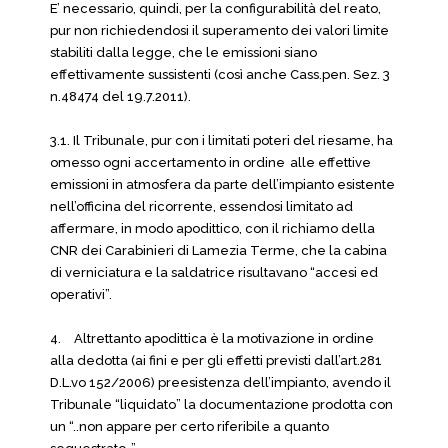
E’ necessario, quindi, per la configurabilità del reato,
pur non richiedendosi il superamento dei valori limite
stabiliti dalla legge, che le emissioni siano
effettivamente sussistenti (così anche Cass.pen. Sez. 3
n.48474 del 19.7.2011).
3.1. Il Tribunale, pur con i limitati poteri del riesame, ha
omesso ogni accertamento in ordine
alle effettive
emissioni in atmosfera da parte dell’impianto esistente
nell’officina del ricorrente, essendosi limitato ad
affermare, in modo apodittico, con il richiamo della
CNR dei Carabinieri di Lamezia Terme, che la cabina
di verniciatura e la saldatrice risultavano “accesi ed
operativi”.
4.
Altrettanto apodittica è la motivazione in ordine
alla dedotta (ai fini e per gli effetti previsti dall’art.281
D.L.vo 152/2006) preesistenza dell’impianto, avendo il
Tribunale “liquidato” la documentazione prodotta con
un “..non appare per certo riferibile a quanto