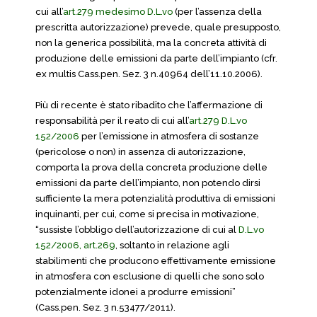
cui all’
art.279 medesimo D.L.vo
(per l’assenza della
prescritta autorizzazione) prevede, quale presupposto,
non la generica possibilità, ma la concreta attività di
produzione delle emissioni da parte dell’impianto (cfr.
ex multis Cass.pen. Sez. 3 n.40964 dell’11.10.2006).
Più di recente è stato ribadito che l’affermazione di
responsabilità per il reato di cui all’
art.279 D.L.vo
152/2006
per l’emissione in atmosfera di sostanze
(pericolose o non) in assenza di autorizzazione,
comporta la prova della concreta produzione delle
emissioni da parte dell’impianto, non potendo dirsi
sufficiente la mera potenzialità produttiva di emissioni
inquinanti, per cui, come si precisa in motivazione,
“sussiste l’obbligo dell’autorizzazione di cui al
D.L.vo
152/2006, art.269
, soltanto in relazione agli
stabilimenti che producono effettivamente emissione
in atmosfera con esclusione di quelli che sono solo
potenzialmente idonei a produrre emissioni”
(Cass.pen. Sez. 3 n.53477/2011).