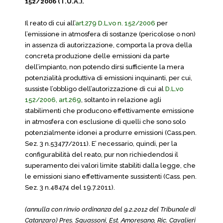
152/2006 (T.U.A.).
Il reato di cui all’
art.279 D.L.vo n. 152/2006
per
l’emissione in atmosfera di sostanze (pericolose o non)
in assenza di autorizzazione, comporta la prova della
concreta produzione delle emissioni da parte
dell’impianto, non potendo dirsi sufficiente la mera
potenzialità produttiva di emissioni inquinanti, per cui,
sussiste l’obbligo dell’autorizzazione di cui al
D.L.vo
152/2006, art.269
, soltanto in relazione agli
stabilimenti che producono effettivamente emissione
in atmosfera con esclusione di quelli che sono solo
potenzialmente idonei a produrre emissioni (Cass.pen.
Sez. 3 n.53477/2011). E’ necessario, quindi, per la
configurabilità del reato, pur non richiedendosi il
superamento dei valori limite stabiliti dalla legge, che
le emissioni siano effettivamente sussistenti (Cass. pen.
Sez. 3 n.48474 del 19.7.2011).
(annulla con rinvio ordinanza del 9.2.2012 del Tribunale di
Catanzaro) Pres. Squassoni, Est. Amoresano, Ric. Cavalieri