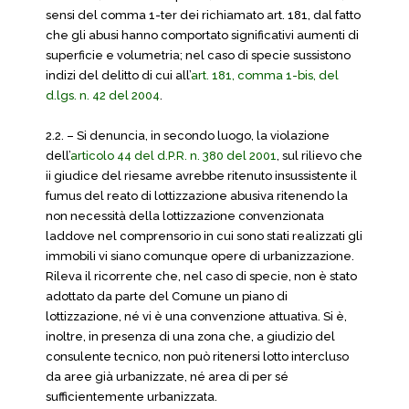
sensi del comma 1-ter dei richiamato art. 181, dal fatto
che gli abusi hanno comportato significativi aumenti di
superficie e volumetria; nel caso di specie sussistono
indizi del delitto di cui all’
art. 181, comma 1-bis, del
d.lgs. n. 42 del 2004
.
2.2. – Si denuncia, in secondo luogo, la violazione
dell’
articolo 44 del d.P.R. n. 380 del 2001
, sul rilievo che
ii giudice del riesame avrebbe ritenuto insussistente il
fumus del reato di lottizzazione abusiva ritenendo la
non necessità della lottizzazione convenzionata
laddove nel comprensorio in cui sono stati realizzati gli
immobili vi siano comunque opere di urbanizzazione.
Rileva il ricorrente che, nel caso di specie, non è stato
adottato da parte del Comune un piano di
lottizzazione, né vi è una convenzione attuativa. Si è,
inoltre, in presenza di una zona che, a giudizio del
consulente tecnico, non può ritenersi lotto intercluso
da aree già urbanizzate, né area di per sé
sufficientemente urbanizzata.