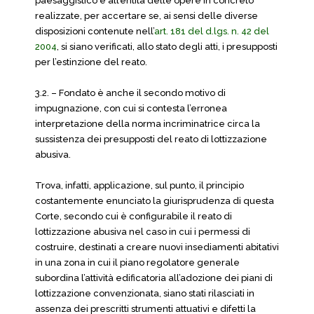
paesaggistico e all’entità delle opere in concreto
realizzate, per accertare se, ai sensi delle diverse
disposizioni contenute nell’
art. 181 del d.lgs. n. 42 del
2004
, si siano verificati, allo stato degli atti, i presupposti
per l’estinzione del reato.
3.2. – Fondato è anche il secondo motivo di
impugnazione, con cui si contesta l’erronea
interpretazione della norma incriminatrice circa la
sussistenza dei presupposti del reato di lottizzazione
abusiva.
Trova, infatti, applicazione, sul punto, il principio
costantemente enunciato la giurisprudenza di questa
Corte, secondo cui è configurabile il reato di
lottizzazione abusiva nel caso in cui i permessi di
costruire, destinati a creare nuovi insediamenti abitativi
in una zona in cui il piano regolatore generale
subordina l’attività edificatoria all’adozione dei piani di
lottizzazione convenzionata, siano stati rilasciati in
assenza dei prescritti strumenti attuativi e difetti la