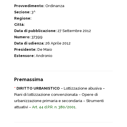
Provvedimento:
Ordinanza
Sezione:
3^
Regione:
Città:
Data di pubblicazione:
27 Settembre 2012
Numero:
37399
Data di udienza:
26 Aprile 2012
Presidente:
De Maio
Estensore:
Andronio
Premassima
*
DIRITTO URBANISTICO
– Lottizzazione abusiva –
Piani di lottizzazione convenzionata – Opere di
urbanizzazione primaria e secondaria – Strumenti
attuativi –
Art. 44 d.P.R. n. 380/2001
.