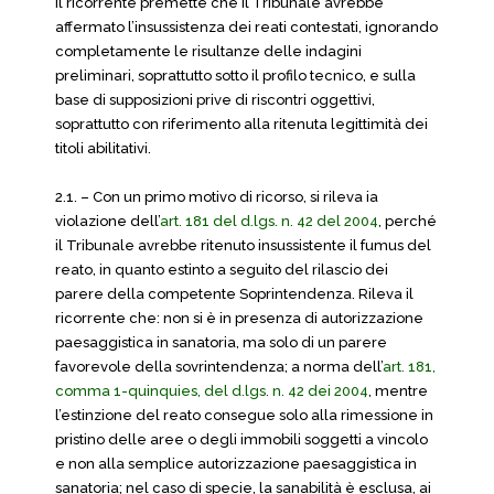
Il ricorrente premette che il Tribunale avrebbe
affermato l’insussistenza dei reati contestati, ignorando
completamente le risultanze delle indagini
preliminari, soprattutto sotto il profilo tecnico, e sulla
base di supposizioni prive di riscontri oggettivi,
soprattutto con riferimento alla ritenuta legittimità dei
titoli abilitativi.
2.1. – Con un primo motivo di ricorso, si rileva ia
violazione dell’
art. 181 del d.lgs. n. 42 del 2004
, perché
il Tribunale avrebbe ritenuto insussistente il fumus del
reato, in quanto estinto a seguito del rilascio dei
parere della competente Soprintendenza. Rileva il
ricorrente che: non si è in presenza di autorizzazione
paesaggistica in sanatoria, ma solo di un parere
favorevole della sovrintendenza; a norma dell’
art. 181,
comma 1-quinquies, del d.lgs. n. 42 dei 2004
, mentre
l’estinzione del reato consegue solo alla rimessione in
pristino delle aree o degli immobili soggetti a vincolo
e non alla semplice autorizzazione paesaggistica in
sanatoria; nel caso di specie, la sanabilità è esclusa, ai