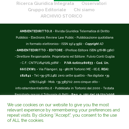
Ricerca Giuridica Integrata
Osservatori
Gruppo Editoriale
Chi siamo
ARCHIVIO STORICO
AMBIENTEDIRITTO.it
- Rivista Giuridica Telematica di Diritto
Pubblico - Electronic Review Law Public - Pubblicazione quotidiana
in formato elettronico - ISSN 1974-9562 -
Copyright
AD
-
AMBIENTEDIRITTO - EDITORE
- (Prefisso Editore ISBN 978-88-3360)
- Direttore Responsabile, Proprietario ed Editore: Fulvio Conti Guglia
- C.F.: CNTFLV64H26L308W -
P.IVA 02601280833 - Cod. Un.
66OZKW1 -
Via Filangeri, 19 - 98078 Tortorici ME -
(C.C. REA):
182841
- Tel +39-376.2482 zero sette quattro - Fax digitale +39
1782724258 - Mob. +39 3383702 zero cinque otto -
info
(at)
ambientediritto.it - Pubblicata in Tortorici dal 2000 - Testata
Registrata presso il Tribunale di Patti -
Reg. n. 197 del 19/07/2006
-
(BarCode 9 771974 956204)
-
R.O.C. n. 44135.
We use cookies on our website to give you the most
__________
relevant experience by remembering your preferences and
La Rivista Giuridica
AMBIENTEDIRITTO.IT
-
ISSN 1974-9562
è
repeat visits. By clicking “Accept”, you consent to the use
of ALL the cookies.
riconosciuta ed inserita nell'Area 12 - (
Classe A
) -
Riviste Scientifiche
Giuridiche.
ANVUR
: Agenzia Nazionale di Valutazione del Sistema