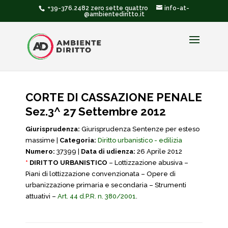
+39-376.2482 zero sette quattro
info-at-
@ambientediritto.it
CORTE DI CASSAZIONE PENALE
Sez.3^ 27 Settembre 2012
Giurisprudenza:
Giurisprudenza Sentenze per esteso
massime |
Categoria:
Diritto urbanistico - edilizia
Numero:
37399 |
Data di udienza:
26 Aprile 2012
*
DIRITTO URBANISTICO
– Lottizzazione abusiva –
Piani di lottizzazione convenzionata – Opere di
urbanizzazione primaria e secondaria – Strumenti
attuativi –
Art. 44 d.P.R. n. 380/2001
.