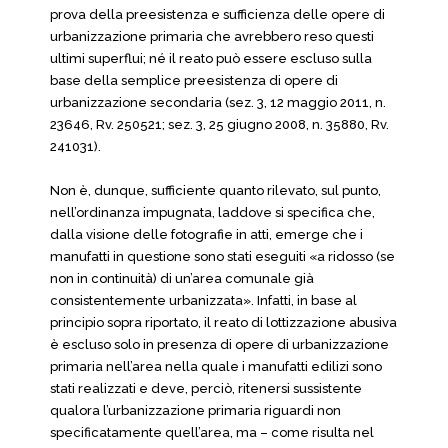
prova della preesistenza e sufficienza delle opere di
urbanizzazione primaria che avrebbero reso questi
ultimi superflui; né il reato può essere escluso sulla
base della semplice preesistenza di opere di
urbanizzazione secondaria (sez. 3, 12 maggio 2011, n.
23646, Rv. 250521; sez. 3, 25 giugno 2008, n. 35880, Rv.
241031).
Non è, dunque, sufficiente quanto rilevato, sul punto,
nell’ordinanza impugnata, laddove si specifica che,
dalla visione delle fotografie in atti, emerge che i
manufatti in questione sono stati eseguiti «a ridosso (se
non in continuità) di un’area comunale già
consistentemente urbanizzata». Infatti, in base al
principio sopra riportato, il reato di lottizzazione abusiva
è escluso solo in presenza di opere di urbanizzazione
primaria nell’area nella quale i manufatti edilizi sono
stati realizzati e deve, perciò, ritenersi sussistente
qualora l’urbanizzazione primaria riguardi non
specificatamente quell’area, ma – come risulta nel