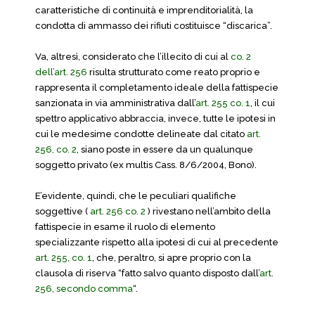
caratteristiche di continuità e imprenditorialità, la
condotta di ammasso dei rifiuti costituisce “discarica”.
Va, altresì, considerato che l’illecito di cui al
co. 2
dell’art. 256
risulta strutturato come reato proprio e
rappresenta il completamento ideale della fattispecie
sanzionata in via amministrativa dall’
art. 255 co. 1
, il cui
spettro applicativo abbraccia, invece, tutte le ipotesi in
cui le medesime condotte delineate dal citato
art.
256, co. 2
, siano poste in essere da un qualunque
soggetto privato (ex multis Cass. 8/6/2004, Bono).
E’evidente, quindi, che le peculiari qualifiche
soggettive (
art. 256 co. 2
) rivestano nell’ambito della
fattispecie in esame il ruolo di elemento
specializzante rispetto alla ipotesi di cui al precedente
art. 255, co. 1
, che, peraltro, si apre proprio con la
clausola di riserva “fatto salvo quanto disposto dall’
art.
256, secondo comma
“.