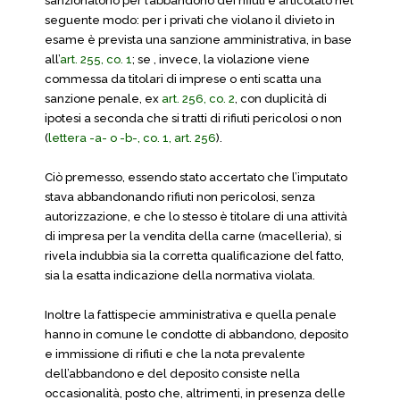
sanzionatorio per l’abbandono dei rifiuti è articolato nel
seguente modo: per i privati che violano il divieto in
esame è prevista una sanzione amministrativa, in base
all’
art. 255, co. 1
; se , invece, la violazione viene
commessa da titolari di imprese o enti scatta una
sanzione penale, ex
art. 256, co. 2
, con duplicità di
ipotesi a seconda che si tratti di rifiuti pericolosi o non
(
lettera -a- o -b-, co. 1, art. 256
).
Ciò premesso, essendo stato accertato che l’imputato
stava abbandonando rifiuti non pericolosi, senza
autorizzazione, e che lo stesso è titolare di una attività
di impresa per la vendita della carne (macelleria), si
rivela indubbia sia la corretta qualificazione del fatto,
sia la esatta indicazione della normativa violata.
Inoltre la fattispecie amministrativa e quella penale
hanno in comune le condotte di abbandono, deposito
e immissione di rifiuti e che la nota prevalente
dell’abbandono e del deposito consiste nella
occasionalità, posto che, altrimenti, in presenza delle