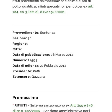
rifiuti provenienti da macellazione animale, (ali di
pollo, qualificati rifiuti speciali non pericolosi, ex
art.
184, co. 3, lett. e), d.Lvo 152/2006
.
Provvedimento:
Sentenza
Sezione:
3^
Regione:
Città:
Data di pubblicazione:
26 Marzo 2012
Numero:
11595
Data di udienza:
22 Febbraio 2012
Presidente:
Petti
Estensore:
Gazzara
Premassima
*
RIFIUTI
– Sistema sanzionatorio ex
Artt. 255 e 256
d.lgs n. 152/2006
– Sanzione amministrativa per i