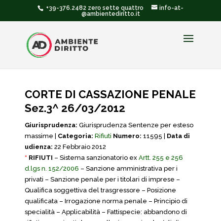
+39-376.2482 zero sette quattro
info-at-
@ambientediritto.it
CORTE DI CASSAZIONE PENALE
Sez.3^ 26/03/2012
Giurisprudenza:
Giurisprudenza Sentenze per esteso
massime |
Categoria:
Rifiuti
Numero:
11595 |
Data di
udienza:
22 Febbraio 2012
*
RIFIUTI
– Sistema sanzionatorio ex
Artt. 255 e 256
d.lgs n. 152/2006
– Sanzione amministrativa per i
privati – Sanzione penale per i titolari di imprese –
Qualifica soggettiva del trasgressore – Posizione
qualificata – Irrogazione norma penale – Principio di
specialità – Applicabilità – Fattispecie: abbandono di