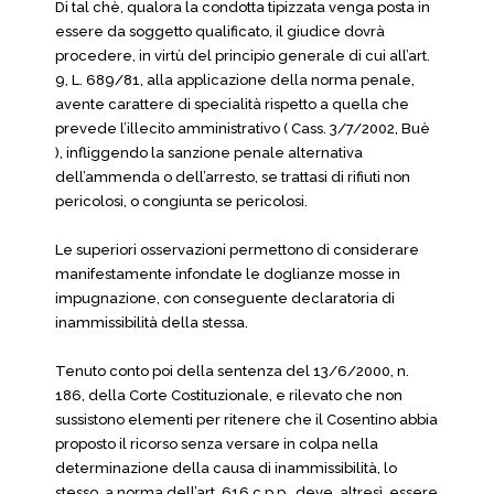
Di tal chè, qualora la condotta tipizzata venga posta in
essere da soggetto qualificato, il giudice dovrà
procedere, in virtù del principio generale di cui all’art.
9, L. 689/81, alla applicazione della norma penale,
avente carattere di specialità rispetto a quella che
prevede l’illecito amministrativo ( Cass. 3/7/2002, Buè
), infliggendo la sanzione penale alternativa
dell’ammenda o dell’arresto, se trattasi di rifiuti non
pericolosi, o congiunta se pericolosi.
Le superiori osservazioni permettono di considerare
manifestamente infondate le doglianze mosse in
impugnazione, con conseguente declaratoria di
inammissibilità della stessa.
Tenuto conto poi della sentenza del 13/6/2000, n.
186, della Corte Costituzionale, e rilevato che non
sussistono elementi per ritenere che il Cosentino abbia
proposto il ricorso senza versare in colpa nella
determinazione della causa di inammissibilità, lo
stesso, a norma dell’art. 616 c.p.p., deve, altresì, essere