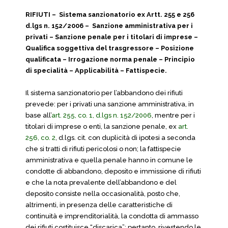
RIFIUTI – Sistema sanzionatorio ex Artt. 255 e 256
d.lgs n. 152/2006 – Sanzione amministrativa per i
privati – Sanzione penale per i titolari di imprese –
Qualifica soggettiva del trasgressore – Posizione
qualificata – Irrogazione norma penale – Principio
di specialità – Applicabilità – Fattispecie.
Il sistema sanzionatorio per l’abbandono dei rifiuti
prevede: per i privati una sanzione amministrativa, in
base all’
art. 255, co. 1, d.lgs n. 152/2006
, mentre per i
titolari di imprese o enti, la sanzione penale, ex
art.
256, co. 2
, d.lgs. cit. con duplicità di ipotesi a seconda
che si tratti di rifiuti pericolosi o non; la fattispecie
amministrativa e quella penale hanno in comune le
condotte di abbandono, deposito e immissione di rifiuti
e che la nota prevalente dell’abbandono e del
deposito consiste nella occasionalità, posto che,
altrimenti, in presenza delle caratteristiche di
continuità e imprenditorialità, la condotta di ammasso
dei rifiuti costituisce “discarica”; pertanto, rivestendo le