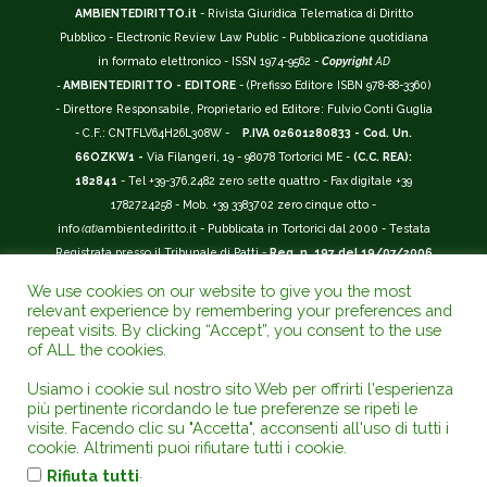
AMBIENTEDIRITTO.it
- Rivista Giuridica Telematica di Diritto
Pubblico - Electronic Review Law Public - Pubblicazione quotidiana
in formato elettronico - ISSN 1974-9562 -
Copyright
AD
-
AMBIENTEDIRITTO - EDITORE
- (Prefisso Editore ISBN 978-88-3360)
- Direttore Responsabile, Proprietario ed Editore: Fulvio Conti Guglia
- C.F.: CNTFLV64H26L308W -
P.IVA 02601280833 - Cod. Un.
66OZKW1 -
Via Filangeri, 19 - 98078 Tortorici ME -
(C.C. REA):
182841
- Tel +39-376.2482 zero sette quattro - Fax digitale +39
1782724258 - Mob. +39 3383702 zero cinque otto -
info
(at)
ambientediritto.it - Pubblicata in Tortorici dal 2000 - Testata
Registrata presso il Tribunale di Patti -
Reg. n. 197 del 19/07/2006
-
(BarCode 9 771974 956204)
-
R.O.C. n. 44135.
We use cookies on our website to give you the most
__________
relevant experience by remembering your preferences and
La Rivista Giuridica
AMBIENTEDIRITTO.IT
-
ISSN 1974-9562
è
repeat visits. By clicking “Accept”, you consent to the use
of ALL the cookies.
riconosciuta ed inserita nell'Area 12 - (
Classe A
) -
Riviste Scientifiche
Giuridiche.
ANVUR
: Agenzia Nazionale di Valutazione del Sistema
Usiamo i cookie sul nostro sito Web per offrirti l'esperienza
Universitario e della Ricerca (D.P.R. n.76/2010). Valutazione della Qualità della
più pertinente ricordando le tue preferenze se ripeti le
Ricerca (
VQR
); Autovalutazione, Valutazione periodica, Accreditamento (
AVA
);
visite. Facendo clic su "Accetta", acconsenti all'uso di tutti i
Abilitazione Scientifica Nazionale (
ASN
). Repertorio del Foro Italiano Abbr.
cookie. Altrimenti puoi rifiutare tutti i cookie.
www.ambientediritto.it. - Catalogo (
CINECA
) - Codice rivista: E197807 -
.
Rifiuta tutti