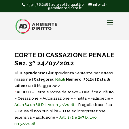
+39-376.2482 zero sette quattro
info-at-
@ambientediritto.it
CORTE DI CASSAZIONE PENALE
Sez. 3^ 24/07/2012
Giurisprudenza:
Giurisprudenza Sentenze per esteso
massime |
Categoria:
Rifiuti
Numero:
30125 |
Data di
udienza:
16 Maggio 2012
*
RIFIUTI
– Terre e rocce da scavo – Qualifica di rifiuto
– Cessazione – Autorizzazione – Finalità – Fattispecie –
Artt. 184 e 186 D. L.vo n.152/2006
– Progetti di bonifica
– Causa di non punibilità – TUA ed interpretazione
estensiva – Esclusione –
Artt. 142 e 257 D. L.vo
n.152/2006
.