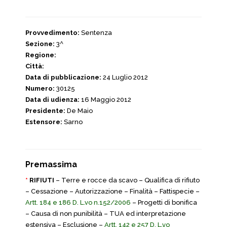
Provvedimento:
Sentenza
Sezione:
3^
Regione:
Città:
Data di pubblicazione:
24 Luglio 2012
Numero:
30125
Data di udienza:
16 Maggio 2012
Presidente:
De Maio
Estensore:
Sarno
Premassima
*
RIFIUTI
– Terre e rocce da scavo – Qualifica di rifiuto
– Cessazione – Autorizzazione – Finalità – Fattispecie –
Artt. 184 e 186 D. L.vo n.152/2006
– Progetti di bonifica
– Causa di non punibilità – TUA ed interpretazione
estensiva – Esclusione –
Artt. 142 e 257 D. L.vo