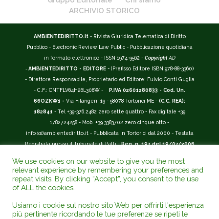
Gruppo Editoriale
Chi siamo
ARCHIVIO STORICO
AMBIENTEDIRITTO.it
- Rivista Giuridica Telematica di Diritto
Pubblico - Electronic Review Law Public - Pubblicazione quotidiana
in formato elettronico - ISSN 1974-9562 -
Copyright
AD
-
AMBIENTEDIRITTO - EDITORE
- (Prefisso Editore ISBN 978-88-3360)
- Direttore Responsabile, Proprietario ed Editore: Fulvio Conti Guglia
- C.F.: CNTFLV64H26L308W -
P.IVA 02601280833 - Cod. Un.
66OZKW1 -
Via Filangeri, 19 - 98078 Tortorici ME -
(C.C. REA):
182841
- Tel +39-376.2482 zero sette quattro - Fax digitale +39
1782724258 - Mob. +39 3383702 zero cinque otto -
info
(at)
ambientediritto.it - Pubblicata in Tortorici dal 2000 - Testata
Registrata presso il Tribunale di Patti -
Reg. n. 197 del 19/07/2006
-
(BarCode 9 771974 956204)
-
R.O.C. n. 44135.
We use cookies on our website to give you the most
__________
relevant experience by remembering your preferences and
La Rivista Giuridica
AMBIENTEDIRITTO.IT
-
ISSN 1974-9562
è
repeat visits. By clicking “Accept”, you consent to the use
of ALL the cookies.
riconosciuta ed inserita nell'Area 12 - (
Classe A
) -
Riviste Scientifiche
Giuridiche.
ANVUR
: Agenzia Nazionale di Valutazione del Sistema
Usiamo i cookie sul nostro sito Web per offrirti l'esperienza
Universitario e della Ricerca (D.P.R. n.76/2010). Valutazione della Qualità della
più pertinente ricordando le tue preferenze se ripeti le