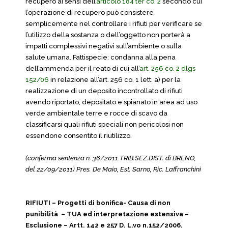
recupero ai sensi dell’
articolo 184 ter co. 2
secondo cui
l’operazione di recupero può consistere
semplicemente nel controllare i rifiuti per verificare se
l’utilizzo della sostanza o dell’oggetto non porterà a
impatti complessivi negativi sull’ambiente o sulla
salute umana. Fattispecie: condanna alla pena
dell’ammenda per il reato di cui all’
art. 256 co. 2 dlgs
152/06
in relazione all’art. 256 co. 1 lett. a) per la
realizzazione di un deposito incontrollato di rifiuti
avendo riportato, depositato e spianato in area ad uso
verde ambientale terre e rocce di scavo da
classificarsi quali rifiuti speciali non pericolosi non
essendone consentito il riutilizzo.
(conferma sentenza n. 36/2011 TRIB.SEZ.DIST. di BRENO,
del 22/09/2011) Pres. De Maio, Est. Sarno, Ric. Laffranchini
RIFIUTI – Progetti di bonifica- Causa di non
punibilità – TUA ed interpretazione estensiva –
Esclusione – Artt. 142 e 257 D. L.vo n.152/2006.