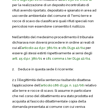
per la realizzazione di un deposito incontrollato di
rifiuti avendo riportato, depositato e spianato in area ad
uso verde ambientale del comune di Temù terre e
rocce di scavo da classificarsi quali rifiuti speciali non
pericolosi non essendone consentito il riutilizzo.
Nell’ambito del medesimo procedimento il tribunale
dichiarava non doversi procedere in ordine ai reati di
cui all’
articolo 44 d.p.r. 380/01
e
181 DLgs 42/04
per
essere gli stessi estinti rispettivamente ai sensi degli
artt. 45 d.p.r. 380/01
e
181 comma 1 ter DLgs 42/04
.
2.
Deduce in questa sede il ricorrente:
2.1 l’illegittimità della sentenza risultando disattesa
l’applicazione dell’
articolo 186 d.Lgs. n. 152/06
relativo
alle terre e rocce di scavo. Si assume in particolare
che nel corso del dibattimento era stato prodotta ed
acquisita al fascicolo dibattimentale copia della
domanda presentata ai comune con cui veniva