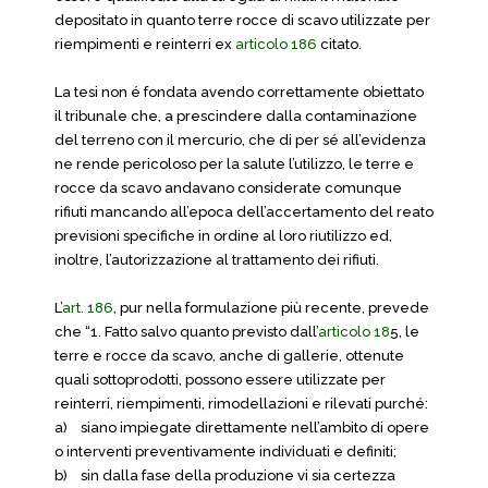
depositato in quanto terre rocce di scavo utilizzate per
riempimenti e reinterri ex
articolo 186
citato.
La tesi non é fondata avendo correttamente obiettato
il tribunale che, a prescindere dalla contaminazione
del terreno con il mercurio, che di per sé all’evidenza
ne rende pericoloso per la salute l’utilizzo, le terre e
rocce da scavo andavano considerate comunque
rifiuti mancando all’epoca dell’accertamento del reato
previsioni specifiche in ordine al loro riutilizzo ed,
inoltre, l’autorizzazione al trattamento dei rifiuti.
L’
art. 186
, pur nella formulazione più recente, prevede
che “1. Fatto salvo quanto previsto dall’
articolo 18
5, le
terre e rocce da scavo, anche di gallerie, ottenute
quali sottoprodotti, possono essere utilizzate per
reinterri, riempimenti, rimodellazioni e rilevati purché:
a)
siano impiegate direttamente nell’ambito di opere
o interventi preventivamente individuati e definiti;
b)
sin dalla fase della produzione vi sia certezza