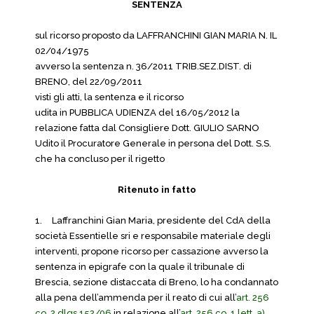
SENTENZA
sul ricorso proposto da LAFFRANCHINI GIAN MARIA N. IL
02/04/1975
avverso la sentenza n. 36/2011 TRIB.SEZ.DIST. di
BRENO, del 22/09/2011
visti gli atti, la sentenza e il ricorso
udita in PUBBLICA UDIENZA del 16/05/2012 la
relazione fatta dal Consigliere Dott. GIULIO SARNO
Udito il Procuratore Generale in persona del Dott. S.S.
che ha concluso per il rigetto
Ritenuto in fatto
1.
Laffranchini Gian Maria, presidente del CdA della
società Essentielle sri e responsabile materiale degli
interventi, propone ricorso per cassazione avverso la
sentenza in epigrafe con la quale il tribunale di
Brescia, sezione distaccata di Breno, lo ha condannato
alla pena dell’ammenda per il reato di cui all’
art. 256
co. 2 dlgs 152/06
in relazione all’
art. 256 co. 1 lett. a)