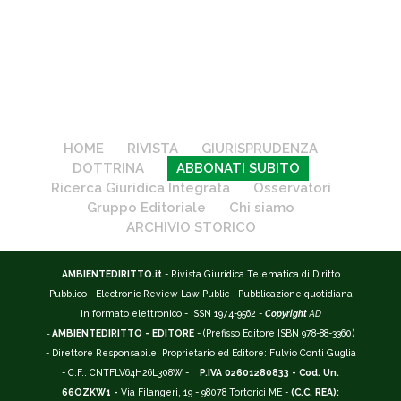
HOME
RIVISTA
GIURISPRUDENZA
DOTTRINA
ABBONATI SUBITO
Ricerca Giuridica Integrata
Osservatori
Gruppo Editoriale
Chi siamo
ARCHIVIO STORICO
AMBIENTEDIRITTO.it
- Rivista Giuridica Telematica di Diritto
Pubblico - Electronic Review Law Public - Pubblicazione quotidiana
in formato elettronico - ISSN 1974-9562 -
Copyright
AD
-
AMBIENTEDIRITTO - EDITORE
- (Prefisso Editore ISBN 978-88-3360)
- Direttore Responsabile, Proprietario ed Editore: Fulvio Conti Guglia
- C.F.: CNTFLV64H26L308W -
P.IVA 02601280833 - Cod. Un.
66OZKW1 -
Via Filangeri, 19 - 98078 Tortorici ME -
(C.C. REA):