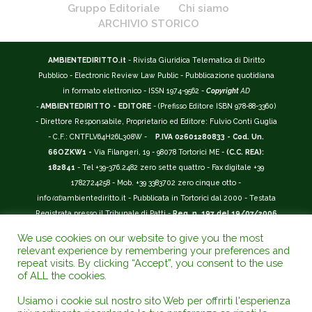
Gruppo Editoriale
Chi siamo
ARCHIVIO STORICO
AMBIENTEDIRITTO.it
- Rivista Giuridica Telematica di Diritto
Pubblico - Electronic Review Law Public - Pubblicazione quotidiana
in formato elettronico - ISSN 1974-9562 -
Copyright
AD
-
AMBIENTEDIRITTO - EDITORE
- (Prefisso Editore ISBN 978-88-3360)
- Direttore Responsabile, Proprietario ed Editore: Fulvio Conti Guglia
- C.F.: CNTFLV64H26L308W -
P.IVA 02601280833 - Cod. Un.
66OZKW1 -
Via Filangeri, 19 - 98078 Tortorici ME -
(C.C. REA):
182841
- Tel +39-376.2482 zero sette quattro - Fax digitale +39
1782724258 - Mob. +39 3383702 zero cinque otto -
info
(at)
ambientediritto.it - Pubblicata in Tortorici dal 2000 - Testata
Registrata presso il Tribunale di Patti -
Reg. n. 197 del 19/07/2006
-
(BarCode 9 771974 956204)
-
R.O.C. n. 44135.
We use cookies on our website to give you the most
__________
relevant experience by remembering your preferences and
La Rivista Giuridica
AMBIENTEDIRITTO.IT
-
ISSN 1974-9562
è
repeat visits. By clicking “Accept”, you consent to the use
of ALL the cookies.
riconosciuta ed inserita nell'Area 12 - (
Classe A
) -
Riviste Scientifiche
Giuridiche.
ANVUR
: Agenzia Nazionale di Valutazione del Sistema
Usiamo i cookie sul nostro sito Web per offrirti l'esperienza
Universitario e della Ricerca (D.P.R. n.76/2010). Valutazione della Qualità della