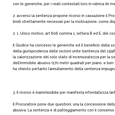
con le generiche, per i reati contestati loro in rubrica (in
2. avverso la sentenza propone ricorso in cassazione il Pro
limiti strettamente necessari per la motivazione, come dispos
2. 1. Unico motivo, art 606 comma 1, lettera B ed E, del cod
Il Giudice ha concesso le generiche ed il beneficio della s
della giurisprudenza delle sezioni unite (sentenza del 199
la valorizzazione del solo stato di incensuratezza per l
dell’immobile abusivo (170 metri quadrati per piano, e ben t
ha chiesto pertanto l’annullamento della sentenza impugn
3. Il ricorso è inammissibile per manifesta infondatezza (ar
Il Procuratore pone due questioni, una la concessione dell
abusiva. La sentenza è di patteggiamento con il consenso 