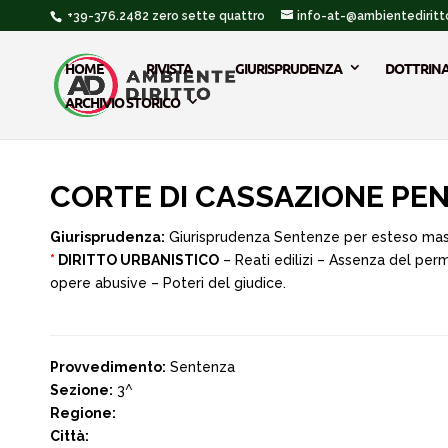
+39-376.2482 zero sette quattro
info-at-@ambientediritto
HOME
RIVISTA
GIURISPRUDENZA
DOTTRIN
ARCHIVIO STORICO
CORTE DI CASSAZIONE PENA
Giurisprudenza:
Giurisprudenza Sentenze per esteso ma
*
DIRITTO URBANISTICO
– Reati edilizi – Assenza del per
opere abusive – Poteri del giudice.
Provvedimento:
Sentenza
Sezione:
3^
Regione:
Città: