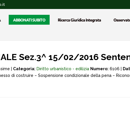
.it
A
ABBONATI SUBITO
Ricerca Giuridica Integrata
Osservato
LE Sez.3^ 15/02/2016 Senten
ssime |
Categoria:
Diritto urbanistico - edilizia
Numero:
6106 |
Dat
messo di costruire – Sospensione condizionale della pena – Ricono