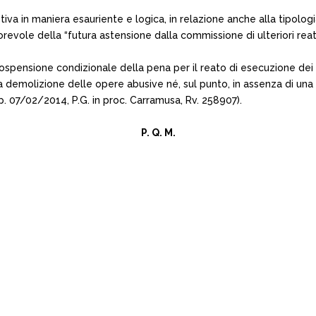
iva in maniera esauriente e logica, in relazione anche alla tipolo
orevole della “futura astensione dalla commissione di ulteriori reati
la sospensione condizionale della pena per il reato di esecuzione de
a demolizione delle opere abusive né, sul punto, in assenza di una 
. 07/02/2014, P.G. in proc. Carramusa, Rv. 258907).
P. Q. M.