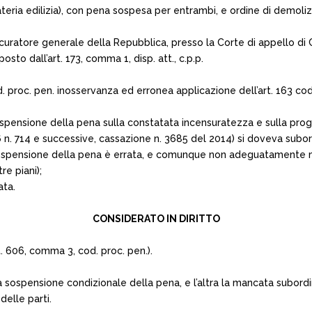
 materia edilizia), con pena sospesa per entrambi, e ordine di demol
curatore generale della Repubblica, presso la Corte di appello di C
to dall’art. 173, comma 1, disp. att., c.p.p.
. proc. pen. inosservanza ed erronea applicazione dell’art. 163 cod
ospensione della pena sulla constatata incensuratezza e sulla progn
6 n. 714 e successive, cassazione n. 3685 del 2014) si doveva subor
a sospensione della pena è errata, e comunque non adeguatamente 
re piani);
ata.
CONSIDERATO IN DIRITTO
t. 606, comma 3, cod. proc. pen.).
a sospensione condizionale della pena, e l’altra la mancata subord
delle parti.