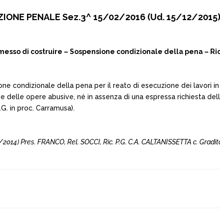
IONE PENALE Sez.3^ 15/02/2016 (Ud. 15/12/2015)
messo di costruire – Sospensione condizionale della pena – Ri
sione condizionale della pena per il reato di esecuzione dei lavori 
ne delle opere abusive, né in assenza di una espressa richiesta del
G. in proc. Carramusa).
014) Pres. FRANCO, Rel. SOCCI, Ric. P.G. C.A. CALTANISSETTA c. Gradito