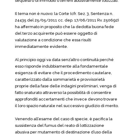
sequestro di immobili o terreni abusivamente lottizzati.
Il tema non è nuovo: la Corte (cfr. Sez. 3, Sentenza n.
24435 del 25/05/2011 cc. dep. 17/06/2011 Rv. 250692)
ha affermato in proposito che la dedotta buona fede
del terzo acquirente può essere oggetto di
valutazione a condizione che essa risulti
immediatamente evidente.
Al principio oggi va data senz’altro continuità perché
esso risponde indubbiamente alla fondamentale
esigenza di evitare che il procedimento cautelare,
caratterizzato dalla sommarietà e provvisorietà
proprie della fase delle indagini preliminari, venga di
fatto snaturato attraverso la possibilità di consentire
approfonditi accertamenti che invece devono trovare
il loro spazio naturale nel successivo giudizio di merito.
Venendo all’esame del caso di specie, è pacifica la
sussistenza del fumus del reato di lottizzazione
abusiva per mutamento di destinazione d’uso della