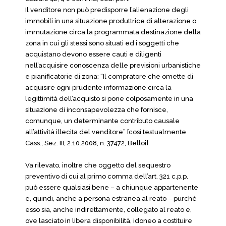
Il venditore non può predisporre l’alienazione degli
immobili in una situazione produttrice di alterazione o
immutazione circa la programmata destinazione della
zona in cui gli stessi sono situati ed i soggetti che
acquistano devono essere cauti e diligenti
nell’acquisire conoscenza delle previsioni urbanistiche
e pianificatorie di zona: “Il compratore che omette di
acquisire ogni prudente informazione circa la
legittimità dell’acquisto si pone colposamente in una
situazione di inconsapevolezza che fornisce,
comunque, un determinante contributo causale
all’attività illecita del venditore” [così testualmente
Cass., Sez. III, 2.10.2008, n. 37472, Belloi].
Va rilevato, inoltre che oggetto del sequestro
preventivo di cui al primo comma dell’art. 321 c.p.p.
può essere qualsiasi bene – a chiunque appartenente
e, quindi, anche a persona estranea al reato – purché
esso sia, anche indirettamente, collegato al reato e,
ove lasciato in libera disponibilità, idoneo a costituire