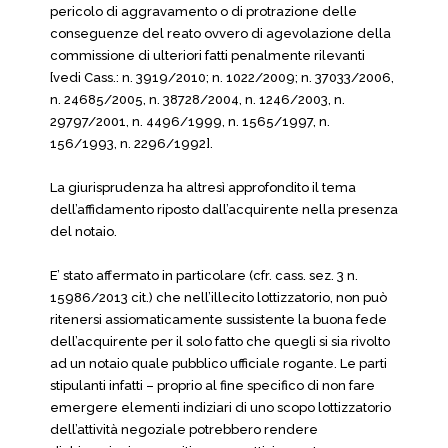
pericolo di aggravamento o di protrazione delle
conseguenze del reato ovvero di agevolazione della
commissione di ulteriori fatti penalmente rilevanti
[vedi Cass.: n. 3919/2010; n. 1022/2009; n. 37033/2006,
n. 24685/2005, n. 38728/2004, n. 1246/2003, n.
29797/2001, n. 4496/1999, n. 1565/1997, n.
156/1993, n. 2296/1992].
La giurisprudenza ha altresì approfondito il tema
dell’affidamento riposto dall’acquirente nella presenza
del notaio.
E’ stato affermato in particolare (cfr. cass. sez. 3 n.
15986/2013 cit.) che nell’illecito lottizzatorio, non può
ritenersi assiomaticamente sussistente la buona fede
dell’acquirente per il solo fatto che quegli si sia rivolto
ad un notaio quale pubblico ufficiale rogante. Le parti
stipulanti infatti – proprio al fine specifico di non fare
emergere elementi indiziari di uno scopo lottizzatorio
dell’attività negoziale ­potrebbero rendere