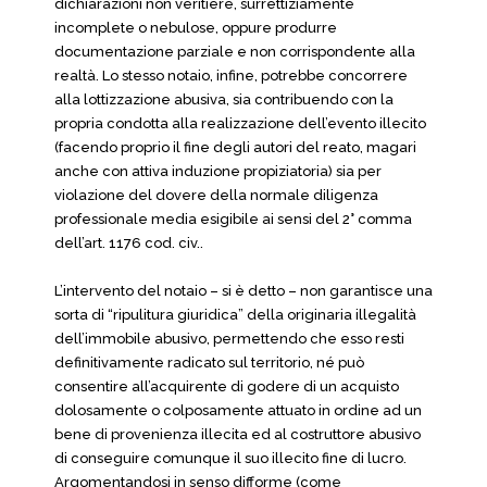
dichiarazioni non veritiere, surrettiziamente
incomplete o nebulose, oppure produrre
documentazione parziale e non corrispondente alla
realtà. Lo stesso notaio, infine, potrebbe concorrere
alla lottizzazione abusiva, sia contribuendo con la
propria condotta alla realizzazione dell’evento illecito
(facendo proprio il fine degli autori del reato, magari
anche con attiva induzione propiziatoria) sia per
violazione del dovere della normale diligenza
professionale media esigibile ai sensi del 2° comma
dell’art. 1176 cod. civ..
L’intervento del notaio – si è detto – non garantisce una
sorta di “ripulitura giuridica” della originaria illegalità
dell’immobile abusivo, permettendo che esso resti
definitivamente radicato sul territorio, né può
consentire all’acquirente di godere di un acquisto
dolosamente o colposamente attuato in ordine ad un
bene di provenienza illecita ed al costruttore abusivo
di conseguire comunque il suo illecito fine di lucro.
Argomentandosi in senso difforme (come