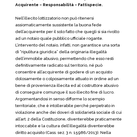
Acquirente – Responsabilità – Fattispecie.
Nell’illecito lottizzatorio non può ritenersi
assiomaticamente sussistente la buona fede
dell’acquirente per il solo fatto che quegli si sia rivolto
ad un notaio quale pubblico ufficiale rogante.
L’intervento del notaio, infatti, non garantisce una sorta
di “ripulitura giuridica” della originaria illegalità
dell’immobile abusivo, permettendo che esso resti
definitivamente radicato sul territorio, né può
consentire all’acquirente di godere di un acquisto
dolosamente o colposamente attuato in ordine ad un
bene di provenienza illecita ed al costruttore abusivo
di conseguire comunque il suo illecito fine di lucro.
Argomentandosi in senso difforme lo scempio
territoriale, che è intollerabile perché perpetrato in
violazione anche dei doveri di solidarietà sociale di cui
all’art. 2 della Costituzione, diventerebbe praticamente
intoccabile e la cultura dell’illegalità diventerebbe
diritto acquisito (Cass. sez. 3 n. 15986/2013). Nella