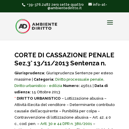
+39-376.2482 zero sette quattro
info-at-
@ambientediritto.it
CORTE DI CASSAZIONE PENALE
Sez.3° 13/11/2013 Sentenza n.
Giurisprudenza:
Giurisprudenza Sentenze per esteso
massime |
Categoria:
Diritto processuale penale
,
Diritto urbanistico - edilizia
Numero:
45611 |
Data di
udienza:
15 Ottobre 2013
*
DIRITTO URBANISTICO
– Lottizzazione abusiva –
Attività illecita del venditore – Determinante contributo
causale dell’acquirente – Punibilità per colpa –
Contravvenzione di lottizzazione abusiva – Art. 42, 4 0
c., cod. pen. –
Artt. 30 e 44 DPR n. 380/2001
–