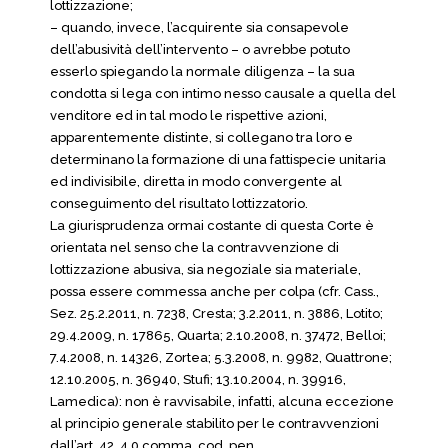
lottizzazione;
– quando, invece, l’acquirente sia consapevole
dell’abusività dell’intervento – o avrebbe potuto
esserlo spiegando la normale diligenza – la sua
condotta si lega con intimo nesso causale a quella del
venditore ed in tal modo le rispettive azioni,
apparentemente distinte, si collegano tra loro e
determinano la formazione di una fattispecie unitaria
ed indivisibile, diretta in modo convergente al
conseguimento del risultato lottizzatorio.
La giurisprudenza ormai costante di questa Corte è
orientata nel senso che la contravvenzione di
lottizzazione abusiva, sia negoziale sia materiale,
possa essere commessa anche per colpa (cfr. Cass.,
Sez. 25.2.2011, n. 7238, Cresta; 3.2.2011, n. 3886, Lotito;
29.4.2009, n. 17865, Quarta; 2.10.2008, n. 37472, Belloi;
7.4.2008, n. 14326, Zortea; 5.3.2008, n. 9982, Quattrone;
12.10.2005, n. 36940, Stufi; 13.10.2004, n. 39916,
Lamedica): non è ravvisabile, infatti, alcuna eccezione
al principio generale stabilito per le contravvenzioni
dall’art. 42, 4 0 comma, cod. pen.