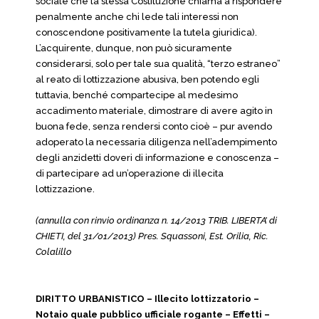
sociale che la stessa Costituzione chiama a rispondere
penalmente anche chi lede tali interessi non
conoscendone positivamente la tutela giuridica).
L’acquirente, dunque, non può sicuramente
considerarsi, solo per tale sua qualità, “terzo estraneo”
al reato di lottizzazione abusiva, ben potendo egli
tuttavia, benché compartecipe al medesimo
accadimento materiale, dimostrare di avere agito in
buona fede, senza rendersi conto cioè – pur avendo
adoperato la necessaria diligenza nell’adempimento
degli anzidetti doveri di informazione e conoscenza –
di partecipare ad un’operazione di illecita
lottizzazione.
(annulla con rinvio ordinanza n. 14/2013 TRIB. LIBERTA’ di
CHIETI, del 31/01/2013) Pres. Squassoni, Est. Orilia, Ric.
Colalillo
DIRITTO URBANISTICO – Illecito lottizzatorio –
Notaio quale pubblico ufficiale rogante – Effetti –