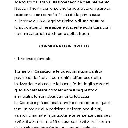
sganciato da una valutazione tecnica dell’intervento.
Rileva infine il ricorrente che la possibilità di fissare la
residenza con i benefici fiscali della prima casa
all’interno di un villaggio turistico o di una struttura
turistico alberghiera appare stridente addirittura con i
comuni parametri dell’uomo della strada.
CONSIDERATO IN DIRITTO
1. Il ricorso è fondato.
Tornano in Cassazione le questioni riguardanti la
posizione dei “terzi acquirenti” nell’ambito della
lottizzazione abusiva e la buona fede degli stessi nel
giudizio cautelare concernente il sequestro di
immobili o terreni abusivamente lottizzati.
La Corte si è già occupata, anche di recente, di questi
temi. In ordine alla posizione dei terzi acquirenti,
vanno richiamate in particolare le sentenze cass. sez.
3 28.2-8.4.2013 n. 15986 e cass. sez. 3 28.2-21.3.2013 n.
13043 che hanno affermato i seguenti principi: