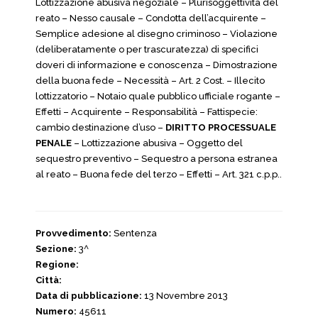
Lottizzazione abusiva negoziale – Plurisoggettività del
reato – Nesso causale – Condotta dell’acquirente –
Semplice adesione al disegno criminoso – Violazione
(deliberatamente o per trascuratezza) di specifici
doveri di informazione e conoscenza – Dimostrazione
della buona fede – Necessità – Art. 2 Cost. – Illecito
lottizzatorio – Notaio quale pubblico ufficiale rogante –
Effetti – Acquirente – Responsabilità – Fattispecie:
cambio destinazione d’uso –
DIRITTO PROCESSUALE
PENALE
– Lottizzazione abusiva – Oggetto del
sequestro preventivo – Sequestro a persona estranea
al reato – Buona fede del terzo – Effetti – Art. 321 c.p.p..
Provvedimento:
Sentenza
Sezione:
3^
Regione:
Città:
Data di pubblicazione:
13 Novembre 2013
Numero:
45611