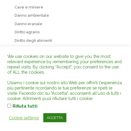
Cave e miniere
Danno ambientale
Danno erariale
Diritto agrario
Diritto degli alimenti
Diritto del lavoro
We use cookies on our website to give you the most
Diritto dell’energia
relevant experience by remembering your preferences and
Diritto demaniale
repeat visits. By clicking “Accept”, you consent to the use
of ALL the cookies.
Diritto processuale amministrativo
Diritto processuale civile
Usiamo i cookie sul nostro sito Web per offrirti l'esperienza
più pertinente ricordando le tue preferenze se ripeti le
Diritto processuale europeo
visite. Facendo clic su "Accetta", acconsenti all'uso di tutti i
cookie. Altrimenti puoi rifiutare tutti i cookie.
Diritto processuale penale
.
Rifiuta tutti
Diritto sanitario
Diritto urbanistico – edilizia
Cookie settings
ACCETTA
Diritto venatorio e della pesca