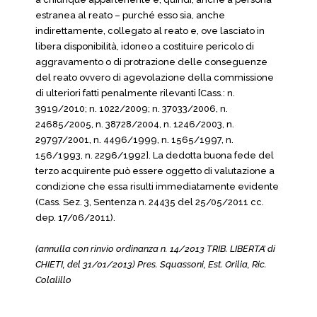
estranea al reato – purché esso sia, anche
indirettamente, collegato al reato e, ove lasciato in
libera disponibilità, idoneo a costituire pericolo di
aggravamento o di protrazione delle conseguenze
del reato ovvero di agevolazione della commissione
di ulteriori fatti penalmente rilevanti [Cass.: n.
3919/2010; n. 1022/2009; n. 37033/2006, n.
24685/2005, n. 38728/2004, n. 1246/2003, n.
29797/2001, n. 4496/1999, n. 1565/1997, n.
156/1993, n. 2296/1992]. La dedotta buona fede del
terzo acquirente può essere oggetto di valutazione a
condizione che essa risulti immediatamente evidente
(Cass. Sez. 3, Sentenza n. 24435 del 25/05/2011 cc.
dep. 17/06/2011).
(annulla con rinvio ordinanza n. 14/2013 TRIB. LIBERTA’ di
CHIETI, del 31/01/2013) Pres. Squassoni, Est. Orilia, Ric.
Colalillo