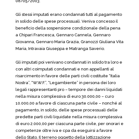
08/05/2003.
Gli stessi imputati erano condannati tutti al pagamento
in solido delle spese processuali. Veniva concesso il
beneficio della sospensione condizionale della pena
a Chipari Francesca, Gennaro Cannela, Gennaro
Giovanna, Gennaro Maria Grazia, Granozzi Giuliana Vita
Maria, Intravaia Giuseppa e Matranga Saverio.
Gli imputati poi venivano condannati in solido tra loro e
con altri coimputati condannati e non appellanti al
risarcimento in favore delle parti civili costituite “Italia
Nostra”, “W.W.F.”, “Legambiente” in persona dei loro
legali rappresentanti pro – tempore dei danni liquidati
nella misura complessiva di euro 30.000,00 – curo
10.000,00 a favore di ciascuna parte civile – nonché al
pagamento, in solido, delle spese processuali delle
predette parti civili liquidate nella misura complessiva
di euro 2.000,00 per ciascuna parte civile, per onorari e
competenze oltre iva e cpa da eseguirsi a favore
dello Stato. Il terreno oggetto della lottizzazione