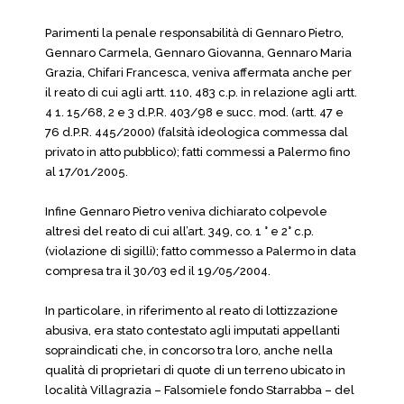
Parimenti la penale responsabilità di Gennaro Pietro,
Gennaro Carmela, Gennaro Giovanna, Gennaro Maria
Grazia, Chifari Francesca, veniva affermata anche per
il reato di cui agli artt. 110, 483 c.p. in relazione agli artt.
4 1. 15/68, 2 e 3 d.P.R. 403/98 e succ. mod. (artt. 47 e
76 d.P.R. 445/2000) (falsità ideologica commessa dal
privato in atto pubblico); fatti commessi a Palermo fino
al 17/01/2005.
Infine Gennaro Pietro veniva dichiarato colpevole
altresì del reato di cui all’art. 349, co. 1 ° e 2° c.p.
(violazione di sigilli); fatto commesso a Palermo in data
compresa tra il 30/03 ed il 19/05/2004.
In particolare, in riferimento al reato di lottizzazione
abusiva, era stato contestato agli imputati appellanti
sopraindicati che, in concorso tra loro, anche nella
qualità di proprietari di quote di un terreno ubicato in
località Villagrazia – Falsomiele fondo Starrabba – del