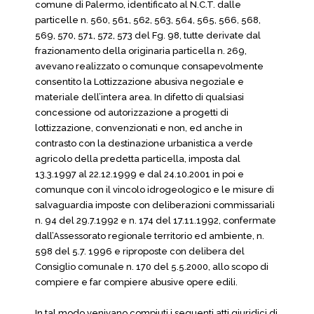
comune di Palermo, identificato al N.C.T. dalle
particelle n. 560, 561, 562, 563, 564, 565, 566, 568,
569, 570, 571, 572, 573 del Fg. 98, tutte derivate dal
frazionamento della originaria particella n. 269,
avevano realizzato o comunque consapevolmente
consentito la Lottizzazione abusiva negoziale e
materiale dell’intera area. In difetto di qualsiasi
concessione od autorizzazione a progetti di
lottizzazione, convenzionati e non, ed anche in
contrasto con la destinazione urbanistica a verde
agricolo della predetta particella, imposta dal
13.3.1997 al 22.12.1999 e dal 24.10.2001 in poi e
comunque con il vincolo idrogeologico e le misure di
salvaguardia imposte con deliberazioni commissariali
n. 94 del 29.7.1992 e n. 174 del 17.11.1992, confermate
dall’Assessorato regionale territorio ed ambiente, n.
598 del 5.7. 1996 e riproposte con delibera del
Consiglio comunale n. 170 del 5.5.2000, allo scopo di
compiere e far compiere abusive opere edili.
In tal modo venivano compiuti i seguenti atti giuridici di