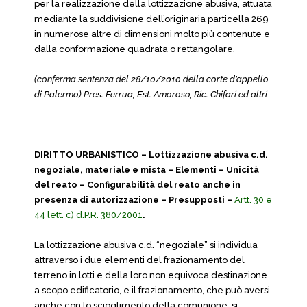
per la realizzazione della lottizzazione abusiva, attuata
mediante la suddivisione dell’originaria particella 269
in numerose altre di dimensioni molto più contenute e
dalla conformazione quadrata o rettangolare.
(conferma sentenza del 28/10/2010 della corte d’appello
di Palermo) Pres. Ferrua, Est. Amoroso, Ric. Chifari ed altri
DIRITTO URBANISTICO – Lottizzazione abusiva c.d.
negoziale, materiale e mista – Elementi – Unicità
del reato – Configurabilità del reato anche in
presenza di autorizzazione – Presupposti –
Artt. 30 e
44 lett. c) d.P.R. 380/2001
.
La lottizzazione abusiva c.d. “negoziale” si individua
attraverso i due elementi del frazionamento del
terreno in lotti e della loro non equivoca destinazione
a scopo edificatorio, e il frazionamento, che può aversi
anche con lo scioglimento della comunione, si