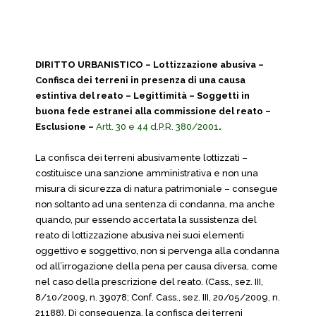
DIRITTO URBANISTICO – Lottizzazione abusiva –
Confisca dei terreni in presenza di una causa
estintiva del reato – Legittimità – Soggetti in
buona fede estranei alla commissione del reato –
Esclusione –
Artt. 30 e 44 d.P.R. 380/2001
.
La confisca dei terreni abusivamente lottizzati –
costituisce una sanzione amministrativa e non una
misura di sicurezza di natura patrimoniale – consegue
non soltanto ad una sentenza di condanna, ma anche
quando, pur essendo accertata la sussistenza del
reato di lottizzazione abusiva nei suoi elementi
oggettivo e soggettivo, non si pervenga alla condanna
od all’irrogazione della pena per causa diversa, come
nel caso della prescrizione del reato. (Cass., sez. III,
8/10/2009, n. 39078; Conf. Cass., sez. III, 20/05/2009, n.
21188). Di conseguenza, la confisca dei terreni