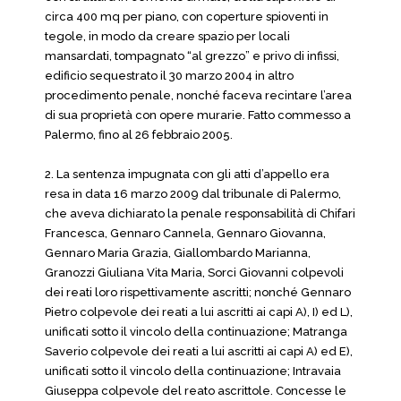
circa 400 mq per piano, con coperture spioventi in
tegole, in modo da creare spazio per locali
mansardati, tompagnato “al grezzo” e privo di infissi,
edificio sequestrato il 30 marzo 2004 in altro
procedimento penale, nonché faceva recintare l’area
di sua proprietà con opere murarie. Fatto commesso a
Palermo, fino al 26 febbraio 2005.
2. La sentenza impugnata con gli atti d’appello era
resa in data 16 marzo 2009 dal tribunale di Palermo,
che aveva dichiarato la penale responsabilità di Chifari
Francesca, Gennaro Cannela, Gennaro Giovanna,
Gennaro Maria Grazia, Giallombardo Marianna,
Granozzi Giuliana Vita Maria, Sorci Giovanni colpevoli
dei reati loro rispettivamente ascritti; nonché Gennaro
Pietro colpevole dei reati a lui ascritti ai capi A), I) ed L),
unificati sotto il vincolo della continuazione; Matranga
Saverio colpevole dei reati a lui ascritti ai capi A) ed E),
unificati sotto il vincolo della continuazione; Intravaia
Giuseppa colpevole del reato ascrittole. Concesse le