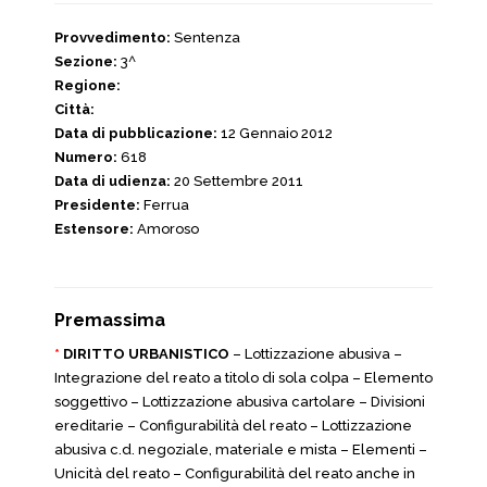
Provvedimento:
Sentenza
Sezione:
3^
Regione:
Città:
Data di pubblicazione:
12 Gennaio 2012
Numero:
618
Data di udienza:
20 Settembre 2011
Presidente:
Ferrua
Estensore:
Amoroso
Premassima
*
DIRITTO URBANISTICO
– Lottizzazione abusiva –
Integrazione del reato a titolo di sola colpa – Elemento
soggettivo – Lottizzazione abusiva cartolare – Divisioni
ereditarie – Configurabilità del reato – Lottizzazione
abusiva c.d. negoziale, materiale e mista – Elementi –
Unicità del reato – Configurabilità del reato anche in