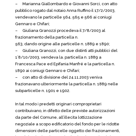
–
Marianna Giallombardo e Giovanni Sorci, con atto
pubblico rogato dal notaio Anna Ruffino il 17/2/2003,
vendevano le particelle 564, 565 e 566 ai coniugi
Gennaro e Chifari;
–
Giuliana Granozzi procedeva il 7/8/2003 al
frazionamento della particella n.
563, dando origine alle particelle n. 1889 e 1890;
–
Giuliana Granozzi, con due distinti atti pubblici del
1’8/10/2003, vendeva la. particella n. 1889 a
Francesca Pace ed Epifania Manfré e la particella n.
1890 ai coniugi Gennaro e Chifari;
–
con atto di divisione del 24.11.2003 veniva
frazionavano ulteriormente la particella n. 1889 nelle
subparticelle n. 1901 e 1902.
In tal modo i predetti originari comproprietari
contribuivano, in difetto delle previste autorizzazioni
da parte del Comune, all’illecita lottizzazione
negoziale a scopo edificatorio del fondo per le ridotte
dimensioni delle particelle oggetto dei frazionamenti,