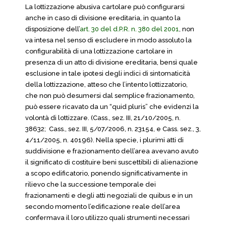
La lottizzazione abusiva cartolare può configurarsi
anche in caso di divisione ereditaria, in quanto la
disposizione dell’
art. 30 del d.P.R. n. 380 del 2001
, non
va intesa nel senso di escludere in modo assoluto la
configurabilità di una lottizzazione cartolare in
presenza di un atto di divisione ereditaria, bensì quale
esclusione in tale ipotesi degli indici di sintomaticità
della lottizzazione, atteso che l’intento lottizzatorio,
che non può desumersi dal semplice frazionamento,
può essere ricavato da un “quid pluris” che evidenzi la
volontà di lottizzare. (Cass., sez. III, 21/10/2005, n.
38632; Cass., sez. III, 5/07/2006, n. 23154, e Cass. sez., 3,
4/11/2005, n. 40196). Nella specie, i plurimi atti di
suddivisione e frazionamento dell’area avevano avuto
il significato di costituire beni suscettibili di alienazione
a scopo edificatorio, ponendo significativamente in
rilievo che la successione temporale dei
frazionamenti e degli atti negoziali de quibus e in un
secondo momento l’edificazione reale dell’area
confermava il loro utilizzo quali strumenti necessari