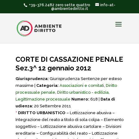
+39-376.2482 zero sette quattro
info-at-
@ambientediritto.it
CORTE DI CASSAZIONE PENALE
Sez.3^ 12 gennaio 2012
Giurisprudenza:
Giurisprudenza Sentenze per esteso
massime |
Categoria:
Associazioni e comitati
,
Diritto
processuale penale
,
Diritto urbanistico - edilizia
,
Legittimazione processuale
Numero:
618 |
Data di
udienza:
20 Settembre 2011
*
DIRITTO URBANISTICO
– Lottizzazione abusiva –
Integrazione del reato a titolo di sola colpa – Elemento
soggettivo – Lottizzazione abusiva cartolare – Divisioni
ereditarie – Configurabilità del reato – Lottizzazione