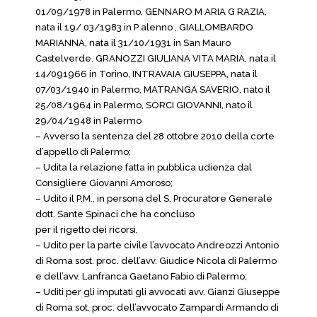
01/09/1978 in Palermo, GENNARO M ARIA G RAZIA,
nata il 19/ 03/1983 in P alenno , GIALLOMBARDO
MARIANNA, nata il 31/10/1931 in San Mauro
Castelverde. GRANOZZI GIULIANA VITA MARIA, nata il
14/091966 in Torino, INTRAVAIA GIUSEPPA, nata il
07/03/1940 in Palermo, MATRANGA SAVERIO, nato il
25/08/1964 in Palermo, SORCI GIOVANNI, nato il
29/04/1948 in Palermo
– Avverso la sentenza del 28 ottobre 2010 della corte
d’appello di Palermo;
– Udita la relazione fatta in pubblica udienza dal
Consigliere Giovanni Amoroso;
– Udito il P.M., in persona del S. Procuratore Generale
dott. Sante Spinaci che ha concluso
per il rigetto dei ricorsi,
– Udito per la parte civile l’avvocato Andreozzi Antonio
di Roma sost. proc. dell’avv. Giudice Nicola di Palermo
e dell’avv. Lanfranca Gaetano Fabio di Palermo;
– Uditi per gli imputati gli avvocati avv. Gianzi Giuseppe
di Roma sot. proc. dell’avvocato Zampardi Armando di