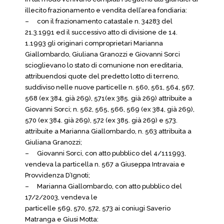
illecito frazionamento e vendita dell’area fondiaria:
–
con il frazionamento catastale n. 34283 del
21.3.1991 ed il successivo atto di divisione de 14.
1.1993 gli originari comproprietari Marianna
Giallombardo, Giuliana Granozzi e Giovanni Sorci
scioglievano lo stato di comunione non ereditaria,
attribuendosi quote del predetto lotto di terreno,
suddiviso nelle nuove particelle n. 560, 561, 564, 567,
568 (ex 384, già 269), 571(ex 385. già 269) attribuite a
Giovanni Sorci; n. 562, 565, 566, 569 (ex 384, già 269),
570 (ex 384. già 269), 572 (ex 385. già 269) e 573.
attribuite a Marianna Giallombardo, n. 563 attribuita a
Giuliana Granozzi;
–
Giovanni Sorci, con atto pubblico del 4/111993,
vendeva la particella n. 567 a Giuseppa Intravaia e
Provvidenza D’Ignoti;
–
Marianna Giallombardo, con atto pubblico del
17/2/2003, vendeva le
particelle 569, 570, 572, 573 ai coniugi Saverio
Matranga e Giusi Motta: