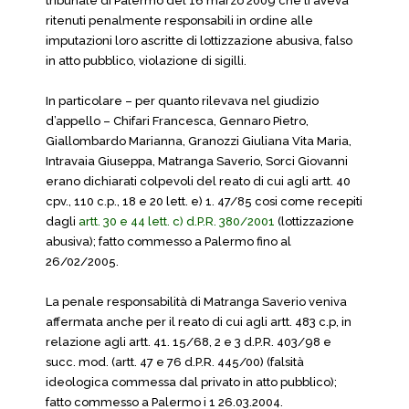
tribunale di Palermo del 16 marzo 2009 che li aveva
ritenuti penalmente responsabili in ordine alle
imputazioni loro ascritte di lottizzazione abusiva, falso
in atto pubblico, violazione di sigilli.
In particolare – per quanto rilevava nel giudizio
d’appello – Chifari Francesca, Gennaro Pietro,
Giallombardo Marianna, Granozzi Giuliana Vita Maria,
Intravaia Giuseppa, Matranga Saverio, Sorci Giovanni
erano dichiarati colpevoli del reato di cui agli artt. 40
cpv., 110 c.p., 18 e 20 lett. e) 1. 47/85 cosi come recepiti
dagli
artt. 30 e 44 lett. c) d.P.R. 380/2001
(lottizzazione
abusiva); fatto commesso a Palermo fino al
26/02/2005.
La penale responsabilità di Matranga Saverio veniva
affermata anche per il reato di cui agli artt. 483 c.p, in
relazione agli artt. 41. 15/68, 2 e 3 d.P.R. 403/98 e
succ. mod. (artt. 47 e 76 d.P.R. 445/00) (falsità
ideologica commessa dal privato in atto pubblico);
fatto commesso a Palermo i 1 26.03.2004.