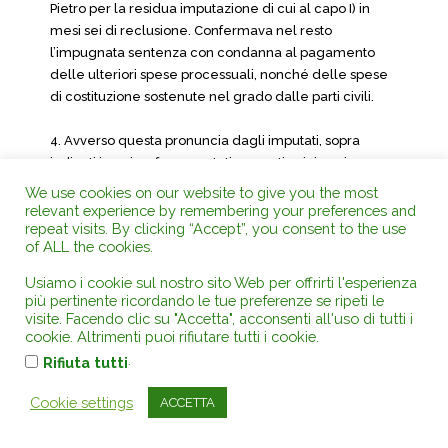
Pietro per la residua imputazione di cui al capo I) in
mesi sei di reclusione. Confermava nel resto
l’impugnata sentenza con condanna al pagamento
delle ulteriori spese processuali, nonché delle spese
di costituzione sostenute nel grado dalle parti civili.
4. Avverso questa pronuncia dagli imputati, sopra
indicati in epigrafe, sono stati proposti sei ricorsi per
cassazione. In particolare Sorci Giovanni ha proposto
We use cookies on our website to give you the most
ricorso per cassazione con un unico motivo. Un
relevant experience by remembering your preferences and
repeat visits. By clicking “Accept”, you consent to the use
secondo ricorso per cassazione è stato proposto da
of ALL the cookies.
Chifari Francesca, Gennaro Pietro, Gennaro Carmela,
Gennaro Giovanna e Gennaro Maria Grazia. Un terzo
Usiamo i cookie sul nostro sito Web per offrirti l'esperienza
ricorso è stato proposto da Intravia Giuseppa articolato
più pertinente ricordando le tue preferenze se ripeti le
in tre motivi. Un quarto ricorso è stato proposto da
visite. Facendo clic su "Accetta", acconsenti all'uso di tutti i
cookie. Altrimenti puoi rifiutare tutti i cookie.
Giallombardo Marianna articolato in due motivi. Un
.
quinto ricorso è proposto da Granozzi Giuliana
Rifiuta tutti
articolato in due motivi che ripercorrono i motivi del
Cookie settings
ACCETTA
ricorso precedente. Un sesto ricorso è proposto da
Matranga Saverio articolato in tre motivi integrati da