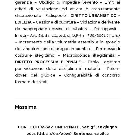
garanzia – Obbligo di impedire l’evento – Limiti ai
criteri di valutazione ed attività è assolutamente
discrezionale – Fattispecie –
DIRITTO URBANISTICO –
EDILIZIA
– Cessione di cubatura – Violazione derivante
da inappropriate cessioni di cubatura – Presupposti –
Effetti – Artt. 24, 44, c.1, lett. c), D.P.R. n. 380/2001 (T.U.E.)
– Incremento della volumetria assentibile in spregio
dei vincoli in zona di pregio ambientale – Permesso di
costruire illegittimo – Macroscopica illegittimità –
DIRITTO PROCESSUALE PENALE
– Titolo illegittimo
per violazione della disciplina in materia – Poteri-
doveri del giudice – Configurabilità di concorso
formale dei reati.
Massima
CORTE DI CASSAZIONE PENALE, Sez. 3^, 10 giugno
2021 (Ud. 23/04/2021), Sentenza n.22832