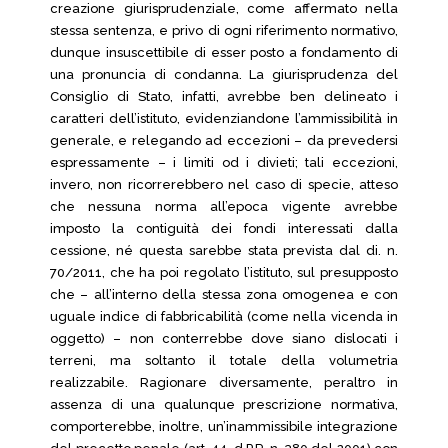
creazione giurisprudenziale, come affermato nella
stessa sentenza, e privo di ogni riferimento normativo,
dunque insuscettibile di esser posto a fondamento di
una pronuncia di condanna. La giurisprudenza del
Consiglio di Stato, infatti, avrebbe ben delineato i
caratteri dell’istituto, evidenziandone l’ammissibilità in
generale, e relegando ad eccezioni – da prevedersi
espressamente – i limiti od i divieti; tali eccezioni,
invero, non ricorrerebbero nel caso di specie, atteso
che nessuna norma all’epoca vigente avrebbe
imposto la contiguità dei fondi interessati dalla
cessione, né questa sarebbe stata prevista dal di. n.
70/2011, che ha poi regolato l’istituto, sul presupposto
che – all’interno della stessa zona omogenea e con
uguale indice di fabbricabilità (come nella vicenda in
oggetto) – non conterrebbe dove siano dislocati i
terreni, ma soltanto il totale della volumetria
realizzabile. Ragionare diversamente, peraltro in
assenza di una qualunque prescrizione normativa,
comporterebbe, inoltre, un’inammissibile integrazione