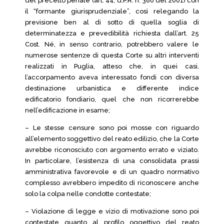
del precetto penale (art. 44, d.P.R. n. 380 del 2001) con
il “formante giurisprudenziale”, così relegando la
previsione ben al di sotto di quella soglia di
determinatezza e prevedibilità richiesta dall’art. 25
Cost. Né, in senso contrario, potrebbero valere le
numerose sentenze di questa Corte su altri interventi
realizzati in Puglia, atteso che, in quei casi,
l’accorpamento aveva interessato fondi con diversa
destinazione urbanistica e differente indice
edificatorio fondiario, quel che non ricorrerebbe
nell’edificazione in esame;
– Le stesse censure sono poi mosse con riguardo
all’elemento soggettivo del reato edilizio, che la Corte
avrebbe riconosciuto con argomento errato e viziato.
In particolare, l’esistenza di una consolidata prassi
amministrativa favorevole e di un quadro normativo
complesso avrebbero impedito di riconoscere anche
solo la colpa nelle condotte contestate;
– Violazione di legge e vizio di motivazione sono poi
contestate quanto al profilo oggettivo del reato