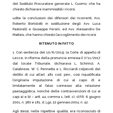
del Sostituto Procuratore generale L. Cuomo, che ha
chiesto dichiarare inammissibili i ricorsi;
udite le conclusioni dei difensori dei ricorrenti, Avv.
Roberto Bortolotti in sostituzione degli Avv. Luca
Pastorelli e Giuseppe Fersini, ed Avv. Alessandro De
Matteis, che hanno chiesto l’accoglimento dei ricorsi
RITENUTO IN FATTO
1. Con sentenza del 10/6/2019, la Corte di appello di
Lecce, in riforma della pronuncia emessa il 7/11/2017
dal locale Tribunale, dichiarava L. Schirinzi, A.
Calabrese, W. C. Pennetta e L. Ricciardi colpevoli del
delitto di cui all’art. 481 cod. pen., così riqualificata
l’originaria imputazione di cui al capo d) e
limitatamente al falso connesso alla relazione
paesaggistica, nonché delle contravvenzioni di cui ai
capi a) e b) – artt. 44, comma 1, lett. c), d.P.R. 6 giugno
2001, n. 380 e 181, d. Lgs. 22 gennaio 2004, n. 42.
Agli stessi, nelle rispettive qualità, era riconosciuto di