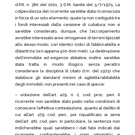
d.P.R. n. 380 del 2001, 3 D.M. Sanità del 5/7/1975. La
colpevolezza del ricorrente sarebbe stata riconosciuta
in forza di un solo elemento, quale la non contiguità tra
i fondi interessati dalla cessione di cubatura; non si
sarebbe considerato, dunque, che l’accorpamento
avrebbe interessato aree omogenee di terreni tipizzati
allo stesso modo, con identici indici di fabbricabilità e
distanti tra loro appena 500-600 metri. La destinazione
dell’immobile ad esigenze abitative, inoltre, sarebbe
stata tratta in modo illogico, senza peraltro
considerare la disciplina (il citato d.m. del 1975) che
stabilisce gli standard minimi di agibilità/abitabilità
degli immobili, non presenti nel caso di specie;
– violazione dell’art. 429, n. 2, cod. proc. pen. Il
ricorrente non sarebbe stato posto nelle condizioni di
conoscere l’effettiva contestazione, quanto al delitto di
cui all’art. 479 cod. pen., poi riqualificato ai sensi
dell’art. 481 cod. pen. In particolare, la sentenza non
indicherebbe quali sarebbero i dati falsi indicati dal
ricorrente, confonderebbe i piani urbanistici e