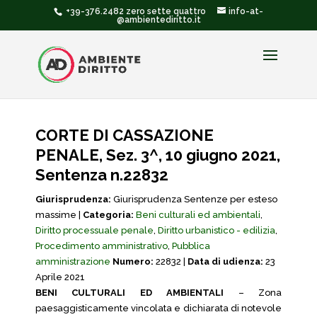
+39-376.2482 zero sette quattro
info-at-
@ambientediritto.it
CORTE DI CASSAZIONE
PENALE, Sez. 3^, 10 giugno 2021,
Sentenza n.22832
Giurisprudenza:
Giurisprudenza Sentenze per esteso
massime |
Categoria:
Beni culturali ed ambientali
,
Diritto processuale penale
,
Diritto urbanistico - edilizia
,
Procedimento amministrativo
,
Pubblica
amministrazione
Numero:
22832 |
Data di udienza:
23
Aprile 2021
BENI CULTURALI ED AMBIENTALI
– Zona
paesaggisticamente vincolata e dichiarata di notevole