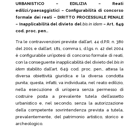
URBANISTICO – EDILIZIA – Reati
edilizi/paesaggistici – Configurabilità di concorso
formale dei reati – DIRITTO PROCESSUALE PENALE
– Inapplicabilità del divieto del
bis in idem
– Art. 649
cod. proc. pen..
Tra le contravvenzioni previste dall’art. 44 d.P.R. n. 380
del 2001 e dall’art. 181, comma 1, d.lgs. n. 42 del 2004
è configurabile un’ipotesi di concorso formale di reati,
con la conseguente inapplicabilità del divieto del
bis in
idem
stabilito dall’art. 649 cod. proc. pen., attesa la
diversa obiettività giuridica e la diversa condotta
punita; questa, infatti, va individuata, nel reato edilizio,
nella esecuzione di un’opera senza permesso di
costruire posta a prevalente tutela dell’assetto
urbanistico e, nel secondo, senza la autorizzazione
della competente sovrintendenza prevista a tutela,
prevalentemente, del patrimonio artistico, storico e
archeologico.