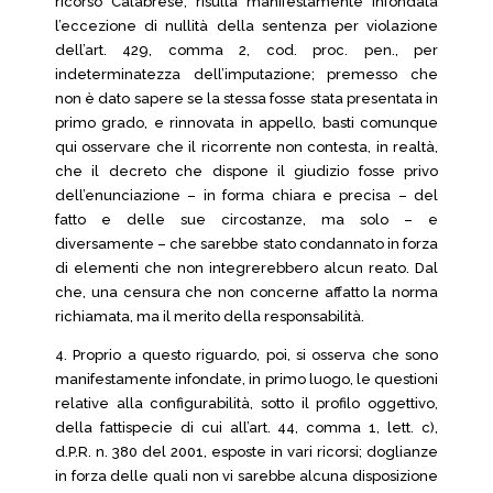
ricorso Calabrese, risulta manifestamente infondata
l’eccezione di nullità della sentenza per violazione
dell’art. 429, comma 2, cod. proc. pen., per
indeterminatezza dell’imputazione; premesso che
non è dato sapere se la stessa fosse stata presentata in
primo grado, e rinnovata in appello, basti comunque
qui osservare che il ricorrente non contesta, in realtà,
che il decreto che dispone il giudizio fosse privo
dell’enunciazione – in forma chiara e precisa – del
fatto e delle sue circostanze, ma solo – e
diversamente – che sarebbe stato condannato in forza
di elementi che non integrerebbero alcun reato. Dal
che, una censura che non concerne affatto la norma
richiamata, ma il merito della responsabilità.
4. Proprio a questo riguardo, poi, si osserva che sono
manifestamente infondate, in primo luogo, le questioni
relative alla configurabilità, sotto il profilo oggettivo,
della fattispecie di cui all’art. 44, comma 1, lett. c),
d.P.R. n. 380 del 2001, esposte in vari ricorsi; doglianze
in forza delle quali non vi sarebbe alcuna disposizione