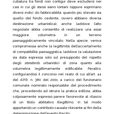
cubatura tra fondi non contigui deve escludersi nei
casi in cui gli stessi siano lontani (oppure esprimano
diversi indici do fabbricabilità quando più elevato sia
quello del fondo cedente, ovvero abbiano diversa
destinazione urbanistica), anche laddove l’atto
negoziale abbia consentito di realizzare una assai
maggiore volumetria in un terreno
paesaggisticamente vincolato. Nella specie, veniva
compromessa anche la legittimità dell’accertamento
di compatibilità paesaggistica, laddove la valutazione
sia stata espressa solo sul presupposto del rispetto
degli
standards
urbanistici di zona quanto alla
volumetria legittimamente edificabile. Peraltro,
configurandosi il concorso nel reato di cui all’art. 44
del d.P.R. n. 380 del 2001 a carico del funzionario
comunale nominato responsabile del procedimento
che, procedendo ad istruire la pratica edilizia, abbia
colposamente espresso parere favorevole al rilascio
di un titolo abilitativo illegittimo, in tal modo
apportando un contributo causale rilevante ai fini della
determinazione dell’evento illecito.