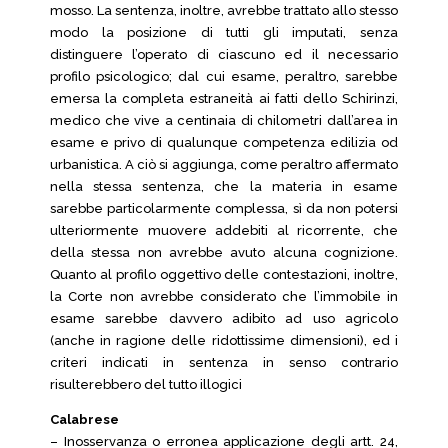
mosso. La sentenza, inoltre, avrebbe trattato allo stesso
modo la posizione di tutti gli imputati, senza
distinguere l’operato di ciascuno ed il necessario
profilo psicologico; dal cui esame, peraltro, sarebbe
emersa la completa estraneità ai fatti dello Schirinzi,
medico che vive a centinaia di chilometri dall’area in
esame e privo di qualunque competenza edilizia od
urbanistica. A ciò si aggiunga, come peraltro affermato
nella stessa sentenza, che la materia in esame
sarebbe particolarmente complessa, sì da non potersi
ulteriormente muovere addebiti al ricorrente, che
della stessa non avrebbe avuto alcuna cognizione.
Quanto al profilo oggettivo delle contestazioni, inoltre,
la Corte non avrebbe considerato che l’immobile in
esame sarebbe davvero adibito ad uso agricolo
(anche in ragione delle ridottissime dimensioni), ed i
criteri indicati in sentenza in senso contrario
risulterebbero del tutto illogici
Calabrese
– Inosservanza o erronea applicazione degli artt. 24,