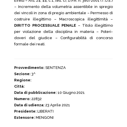
Effetti – Artt. 24, 44, c.1, lett. c), D.P.R. n. 380/2001 (T.U.E.)
– Incremento della volumetria assentibile in spregio
dei vincoli in zona di pregio ambientale – Permesso di
costruire illegittimo – Macroscopica illegittimità –
DIRITTO PROCESSUALE PENALE
– Titolo illegittimo
per violazione della disciplina in materia – Poteri-
doveri del giudice – Configurabilità di concorso
formale dei reati.
Provvedimento:
SENTENZA
Sezione:
3^
Regione:
Città:
Data di pubblicazione:
10 Giugno 2021
Numero:
22832
Data di udienza:
23 Aprile 2021
Presidente:
LIBERATI
Estensore:
MENGONI