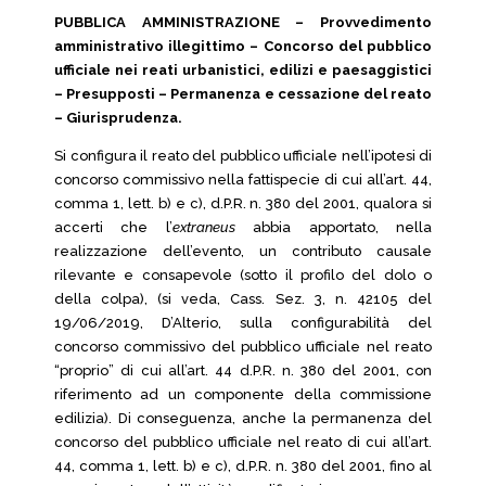
PUBBLICA AMMINISTRAZIONE – Provvedimento
amministrativo illegittimo – Concorso del pubblico
ufficiale nei reati urbanistici, edilizi e paesaggistici
– Presupposti – Permanenza e cessazione del reato
– Giurisprudenza.
Si configura il reato del pubblico ufficiale nell’ipotesi di
concorso commissivo nella fattispecie di cui all’art. 44,
comma 1, lett. b) e c), d.P.R. n. 380 del 2001, qualora si
accerti che l’
extraneus
abbia apportato, nella
realizzazione dell’evento, un contributo causale
rilevante e consapevole (sotto il profilo del dolo o
della colpa), (si veda, Cass. Sez. 3, n. 42105 del
19/06/2019, D’Alterio, sulla configurabilità del
concorso commissivo del pubblico ufficiale nel reato
“proprio” di cui all’art. 44 d.P.R. n. 380 del 2001, con
riferimento ad un componente della commissione
edilizia). Di conseguenza, anche la permanenza del
concorso del pubblico ufficiale nel reato di cui all’art.
44, comma 1, lett. b) e c), d.P.R. n. 380 del 2001, fino al