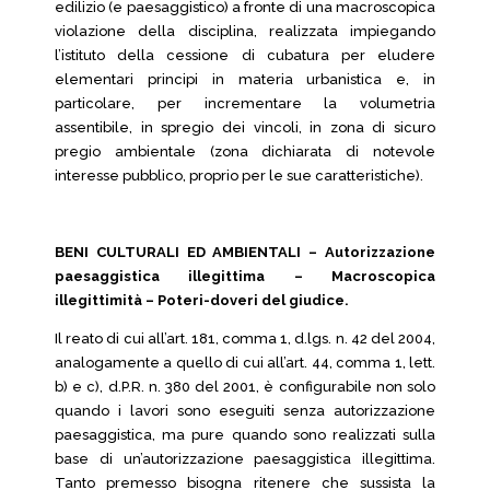
edilizio (e paesaggistico) a fronte di una macroscopica
violazione della disciplina, realizzata impiegando
l’istituto della cessione di cubatura per eludere
elementari principi in materia urbanistica e, in
particolare, per incrementare la volumetria
assentibile, in spregio dei vincoli, in zona di sicuro
pregio ambientale (zona dichiarata di notevole
interesse pubblico, proprio per le sue caratteristiche).
BENI CULTURALI ED AMBIENTALI – Autorizzazione
paesaggistica illegittima – Macroscopica
illegittimità – Poteri-doveri del giudice.
Il reato di cui all’art. 181, comma 1, d.lgs. n. 42 del 2004,
analogamente a quello di cui all’art. 44, comma 1, lett.
b) e c), d.P.R. n. 380 del 2001, è configurabile non solo
quando i lavori sono eseguiti senza autorizzazione
paesaggistica, ma pure quando sono realizzati sulla
base di un’autorizzazione paesaggistica illegittima.
Tanto premesso bisogna ritenere che sussista la