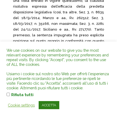
una volta entrato in vigore quest’ultimo, la clausola
risolutiva espressa dell’efficacia della predetta
disposizione legislativa (così, tra altre, Sez. 3, n. 8635
del 18/9/2014, Manzo e aa., Rv. 262512; Sez. 3,
18/03/2017, n. 35166, non massimata; Sez. 3, n. 2281
del 24/11/2017, Siciliano e aa., Rv. 271770). Tanto
premesso, la sentenza impugnata ha preso esplicita
posizione sul punto, proprio in conformità con questo
indirizzo ed in contrasto con il diverso assunto
We use cookies on our website to give you the most
sostenuto dal Tribunale; la questione, tuttavia, risulta
relevant experience by remembering your preferences and
priva di effettivo rilievo, atteso che le conclusioni alle
repeat visits. By clicking “Accept”, you consent to the use
quali il Giudice di appello è pervenuto prescindono
of ALL the cookies.
dalla perdurante vigenza o meno della stessa
Usiamo i cookie sul nostro sito Web per offrirti l'esperienza
disciplina regionale (pag. 6).
più pertinente ricordando le tue preferenze se ripeti le
visite. Facendo clic su "Accetta", acconsenti all'uso di tutti i
4.2. Di seguito, si osserva che, ancora secondo
cookie. Altrimenti puoi rifiutare tutti i cookie.
l’insegnamento consolidato della giurisprudenza di
.
Rifiuta tutti
legittimità, condiviso dal Collegio, in tema di reati
edilizi, la contravvenzione di esecuzione di lavori sine
Cookie settings
ACCETTA
titulo sussiste anche nel caso in cui il permesso di
costruire, pur apparentemente formato, sia illegittimo