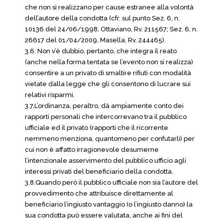
che non si realizzano per cause estranee alla volontà
dell’autore della condotta (cfr. sul punto Sez. 6, n.
10136 del 24/06/1998, Ottaviano, Rv. 211567; Sez. 6, n.
26617 del 01/04/2009, Masella, Rv. 244465).
3.6. Non v’è dubbio, pertanto, che integra il reato
(anche nella forma tentata se l’evento non si realizza)
consentire a un privato di smaltire rifiuti con modalità
vietate dalla legge che gli consentono di lucrare sui
relativi risparmi.
3.7.L’ordinanza, peraltro, dà ampiamente conto dei
rapporti personali che intercorrevano tra il pubblico
ufficiale ed il privato (rapporti che il ricorrente
nemmeno menziona, quantomeno per confutarli) per
cui non è affatto irragionevole desumerne
l’intenzionale asservimento del pubblico ufficio agli
interessi privati del beneficiario della condotta.
3.8.Quando però il pubblico ufficiale non sia l’autore del
provvedimento che attribuisce direttamente al
beneficiario l’ingiusto vantaggio (o l’ingiusto danno) la
sua condotta può essere valutata, anche ai fini del