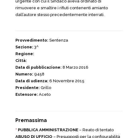
urgente con cui il Sindaco aveva ordinato di
rimuovere e smaltire i rifiuti contenenti amianto
dall’autore stesso precedentemente interrati.
Provvedimento:
Sentenza
Sezione:
3^
Regione:
Città:
Data di pubblicazione:
8 Marzo 2016
Numero:
9458
Data di udienza:
6 Novembre 2015
Presidente:
Grillo
Estensore:
Aceto
Premassima
*
PUBBLICA AMMINISTRAZIONE
– Reato di tentato
ABUSO DI UFFICIO
– Presupposti per la configurabilità