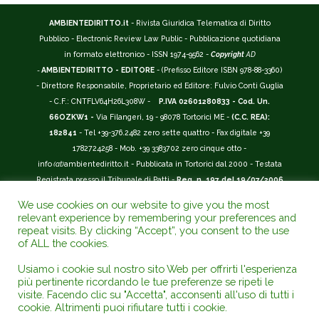
AMBIENTEDIRITTO.it
- Rivista Giuridica Telematica di Diritto
Pubblico - Electronic Review Law Public - Pubblicazione quotidiana
in formato elettronico - ISSN 1974-9562 -
Copyright
AD
-
AMBIENTEDIRITTO - EDITORE
- (Prefisso Editore ISBN 978-88-3360)
- Direttore Responsabile, Proprietario ed Editore: Fulvio Conti Guglia
- C.F.: CNTFLV64H26L308W -
P.IVA 02601280833 - Cod. Un.
66OZKW1 -
Via Filangeri, 19 - 98078 Tortorici ME -
(C.C. REA):
182841
- Tel +39-376.2482 zero sette quattro - Fax digitale +39
1782724258 - Mob. +39 3383702 zero cinque otto -
info
(at)
ambientediritto.it - Pubblicata in Tortorici dal 2000 - Testata
Registrata presso il Tribunale di Patti -
Reg. n. 197 del 19/07/2006
-
(BarCode 9 771974 956204)
-
R.O.C. n. 44135.
We use cookies on our website to give you the most
__________
relevant experience by remembering your preferences and
La Rivista Giuridica
AMBIENTEDIRITTO.IT
-
ISSN 1974-9562
è
repeat visits. By clicking “Accept”, you consent to the use
of ALL the cookies.
riconosciuta ed inserita nell'Area 12 - (
Classe A
) -
Riviste Scientifiche
Giuridiche.
ANVUR
: Agenzia Nazionale di Valutazione del Sistema
Usiamo i cookie sul nostro sito Web per offrirti l'esperienza
Universitario e della Ricerca (D.P.R. n.76/2010). Valutazione della Qualità della
più pertinente ricordando le tue preferenze se ripeti le
Ricerca (
VQR
); Autovalutazione, Valutazione periodica, Accreditamento (
AVA
);
visite. Facendo clic su "Accetta", acconsenti all'uso di tutti i
Abilitazione Scientifica Nazionale (
ASN
). Repertorio del Foro Italiano Abbr.
cookie. Altrimenti puoi rifiutare tutti i cookie.