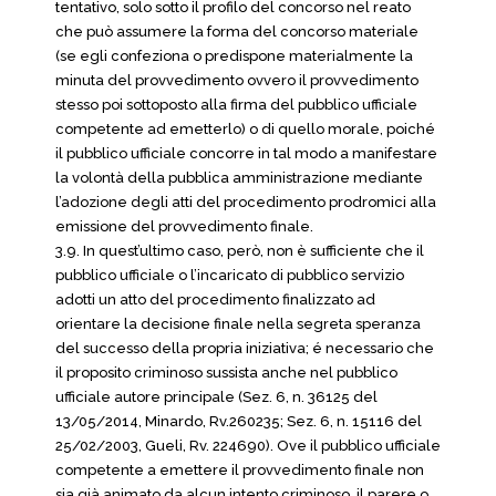
tentativo, solo sotto il profilo del concorso nel reato
che può assumere la forma del concorso materiale
(se egli confeziona o predispone materialmente la
minuta del provvedimento ovvero il provvedimento
stesso poi sottoposto alla firma del pubblico ufficiale
competente ad emetterlo) o di quello morale, poiché
il pubblico ufficiale concorre in tal modo a manifestare
la volontà della pubblica amministrazione mediante
l’adozione degli atti del procedimento prodromici alla
emissione del provvedimento finale.
3.9. In quest’ultimo caso, però, non è sufficiente che il
pubblico ufficiale o l’incaricato di pubblico servizio
adotti un atto del procedimento finalizzato ad
orientare la decisione finale nella segreta speranza
del successo della propria iniziativa; é necessario che
il proposito criminoso sussista anche nel pubblico
ufficiale autore principale (Sez. 6, n. 36125 del
13/05/2014, Minardo, Rv.260235; Sez. 6, n. 15116 del
25/02/2003, Gueli, Rv. 224690). Ove il pubblico ufficiale
competente a emettere il provvedimento finale non
sia già animato da alcun intento criminoso, il parere o