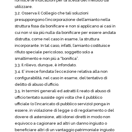
fornisce le indicazioni per la scelta del metodo da
utilizzare.
3.2. Osserva il Collegio che tali soluzioni
presuppongono l’incorporazione dell’amianto nella
struttura fissa da bonificare e non si applicano ai casi in
cui non vi sia più nulla da bonificare per essere andata
distrutta, come nel caso in esame, la struttura
incorporante. In tal caso, infatti, l’amianto costituisce
rifiuto speciale pericoloso, soggetto solo a
smaltimento e non più a “bonifica”.
3.3. Il rilievo, dunque, è infondato.
3.4. E’ invece fondata l’eccezione relativa alla non
configurabilità, nel caso in esame, del tentativo di
delitto di abuso d’ufficio.
3.5. In termini generali ed astratti il reato di abuso di
ufficio tentato sussiste ogni volta che il pubblico
ufficiale (o l’incaricato di pubblico servizio) ponga in
essere, in violazione di legge o di regolamento o del
dovere di astensione, atti idonei diretti in modo non
equivoco a cagionare ad altri un danno ingiusto o
beneficiare altri di un vantaggio patrimoniale ingiusto