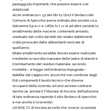
passaggi più importanti, che possono essere così
sintetizzati:
a)con ordinanza n. 53 del 08/11/2012 il Sindaco del
Comune di Apecchio aveva ordinato alle società <<La
Galvanina S.p.a.>> e <<Elle S.r.l.>> (e ad altre società) lo
smaltimento delle macerie, contenenti amianto,
residuate dal crollo dei tetti dei relativi stabilimenti,
crollo provocato dalle abbondanti nevicate di
quell’anno;
b)tale smaltimento avrebbe dovuto essere realizzato
mediante la raccolta manuale delle lastre di eternit e
il tombamento del residuo materiale, secondo
modalità – si legge nell’ordinanza impugnata –
stabilite dal Cappuccini, ancorché non condivise dagli
Enti componenti il tavolo tecnico che doveva
occuparsi della vicenda, ed anzi ad esso contrarie
(anche se, annota il Tribunale di Ancona, dell’adozione
di tale ordinanza risponde il solo Sindaco di Apecchio
e non anche il ricorrente);
c)il NOE CC di Ancona accertò che, invece, la società