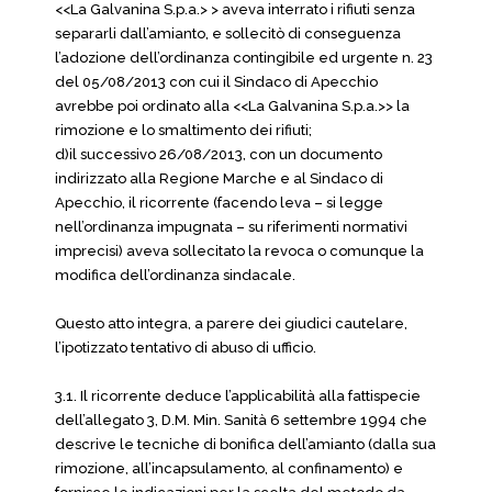
<<La Galvanina S.p.a.> > aveva interrato i rifiuti senza
separarli dall’amianto, e sollecitò di conseguenza
l’adozione dell’ordinanza contingibile ed urgente n. 23
del 05/08/2013 con cui il Sindaco di Apecchio
avrebbe poi ordinato alla <<La Galvanina S.p.a.>> la
rimozione e lo smaltimento dei rifiuti;
d)il successivo 26/08/2013, con un documento
indirizzato alla Regione Marche e al Sindaco di
Apecchio, il ricorrente (facendo leva – si legge
nell’ordinanza impugnata – su riferimenti normativi
imprecisi) aveva sollecitato la revoca o comunque la
modifica dell’ordinanza sindacale.
Questo atto integra, a parere dei giudici cautelare,
l’ipotizzato tentativo di abuso di ufficio.
3.1. Il ricorrente deduce l’applicabilità alla fattispecie
dell’allegato 3, D.M. Min. Sanità 6 settembre 1994 che
descrive le tecniche di bonifica dell’amianto (dalla sua
rimozione, all’incapsulamento, al confinamento) e