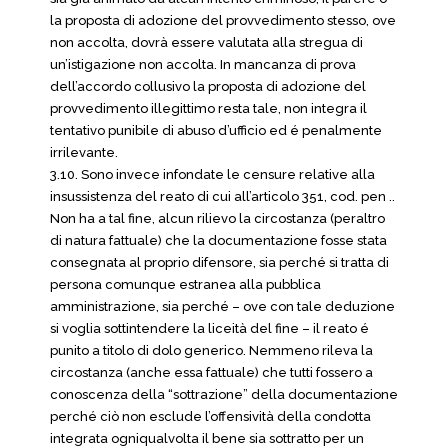
la proposta di adozione del provvedimento stesso, ove
non accolta, dovrà essere valutata alla stregua di
un’istigazione non accolta. In mancanza di prova
dell’accordo collusivo la proposta di adozione del
provvedimento illegittimo resta tale, non integra il
tentativo punibile di abuso d’ufficio ed é penalmente
irrilevante.
3.10. Sono invece infondate le censure relative alla
insussistenza del reato di cui all’articolo 351, cod. pen ..
Non ha a tal fine, alcun rilievo la circostanza (peraltro
di natura fattuale) che la documentazione fosse stata
consegnata al proprio difensore, sia perché si tratta di
persona comunque estranea alla pubblica
amministrazione, sia perché – ove con tale deduzione
si voglia sottintendere la liceità del fine – il reato é
punito a titolo di dolo generico. Nemmeno rileva la
circostanza (anche essa fattuale) che tutti fossero a
conoscenza della “sottrazione” della documentazione
perché ciò non esclude l’offensività della condotta
integrata ogniqualvolta il bene sia sottratto per un