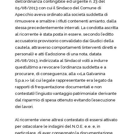
dell’ordinanza contingibile ed urgente n. 23 del
05/08/2013 con cui il Sindaco del Comune di
Apecchio aveva ordinato alla società suddetta di
rimuovere e smaltire i rifiuti contenenti amianto, dalla
stessa precedentemente interrati. La condotta ascritta
al ricorrente è stata posta in essere, secondo l’editto
accusatorio provvisorio convalidato dai Giudici della
cautela, attraverso comportamenti (interventi diretti e
personali) e atti (l’adozione di una nota, datata
26/08/2013, indirizzata al Sindaco) volti a indurre
quest’ultimo a revocare l’ordinanza suddetta e a
procurare, di conseguenza, alla <<La Galvanina
S.p.a.>> (al cui legale rappresentante era legato da
rapporti di frequentazione documentati e non
contestati) l’ingiusto vantaggio patrimoniale derivante
dal risparmio di spesa ottenuto evitando l’esecuzione
dei lavori.
Al ricorrente viene altresì contestato di essersi attivato
per ostacolare le indagini del N.O.E. e.e. e, in
particolare, di aver consegnato la documentazione