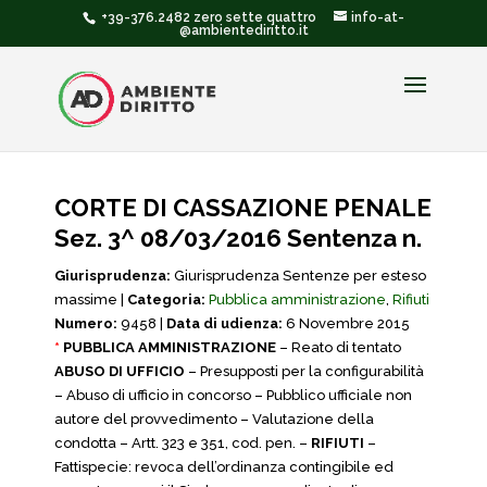
+39-376.2482 zero sette quattro
info-at-
@ambientediritto.it
CORTE DI CASSAZIONE PENALE
Sez. 3^ 08/03/2016 Sentenza n.
Giurisprudenza:
Giurisprudenza Sentenze per esteso
massime |
Categoria:
Pubblica amministrazione
,
Rifiuti
Numero:
9458 |
Data di udienza:
6 Novembre 2015
*
PUBBLICA AMMINISTRAZIONE
– Reato di tentato
ABUSO DI UFFICIO
– Presupposti per la configurabilità
– Abuso di ufficio in concorso – Pubblico ufficiale non
autore del provvedimento – Valutazione della
condotta – Artt. 323 e 351, cod. pen. –
RIFIUTI
–
Fattispecie: revoca dell’ordinanza contingibile ed