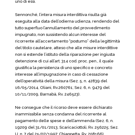
uno di essi.
Sennonché, l’intera misura interdittiva risulta già
eseguita alla data dell’odierna udienza, rendendo del
tutto superfluo l’annullamento del provvedimento
impugnato, non sussistendo alcun interesse del
ricorrente all’accertamento “postumo” della legittimità
del titolo cautelare, atteso che alle misure interdittive
non si estende l’istituto della riparazione per ingiusta
detenzione di cui all’art. 314 cod. proc. pen., il quale
giustifica la persistenza di uno specifico e concreto
interesse all’impugnazione in caso di cessazione
dell’operatività della misura (Sez. 5, n. 42839 del
16/05/2014, Oliani, Rv.260761; Sez. 6, n. 9479 del
10/11/2009, Barnabà, Rv. 246523).
Ne consegue che il ricorso deve essere dichiarato
inammissibile senza condanna del ricorrente al
pagamento delle spese e dell’ammenda (Sez. 6, n.
19209 del 31/01/2013, Scaricaciottoli, Rv. 256225; Sez.
U, n. 7 del 25/07/1997, Chiappetta, Rv. 208166).