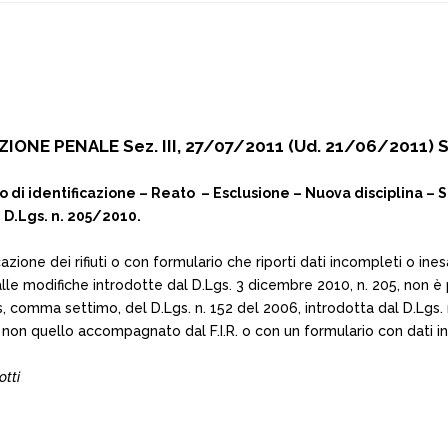
IONE PENALE Sez. III, 27/07/2011 (Ud. 21/06/2011) S
ario di identificazione – Reato – Esclusione – Nuova disciplina – 
 – D.Lgs. n. 205/2010.
ificazione dei rifiuti o con formulario che riporti dati incompleti o i
alle modifiche introdotte dal D.Lgs. 3 dicembre 2010, n. 205, non è
, comma settimo, del D.Lgs. n. 152 del 2006, introdotta dal D.Lgs. n.
n quello accompagnato dal F.I.R. o con un formulario con dati inc
otti