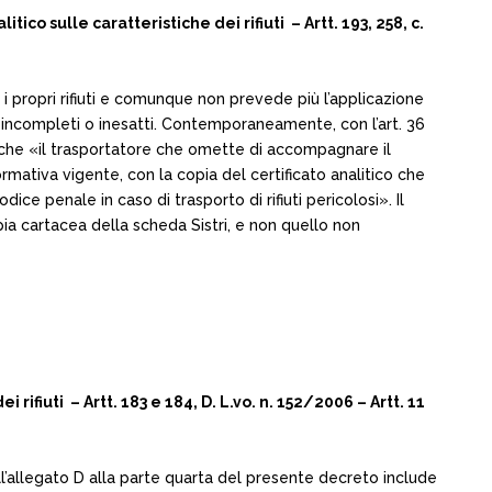
ico sulle caratteristiche dei rifiuti – Artt. 193, 258, c.
o i propri rifiuti e comunque non prevede più l’applicazione
ati incompleti o inesatti. Contemporaneamente, con l’art. 36
sce che «il trasportatore che omette di accompagnare il
mativa vigente, con la copia del certificato analitico che
dice penale in caso di trasporto di rifiuti pericolosi». Il
pia cartacea della scheda Sistri, e non quello non
ifiuti – Artt. 183 e 184, D. L.vo. n. 152/2006 – Artt. 11
i all’allegato D alla parte quarta del presente decreto include