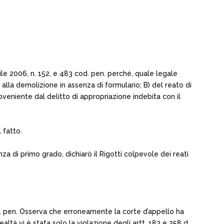
rile 2006, n. 152, e 483 cod. pen. perché, quale legale
 alla demolizione in assenza di formulario; B) del reato di
veniente dal delitto di appropriazione indebita con il
 fatto.
za di primo grado, dichiarò il Rigotti colpevole dei reati
oc. pen. Osserva che erroneamente la corte d’appello ha
altà vi è stata solo la violazione degli artt. 183 e 258 d.