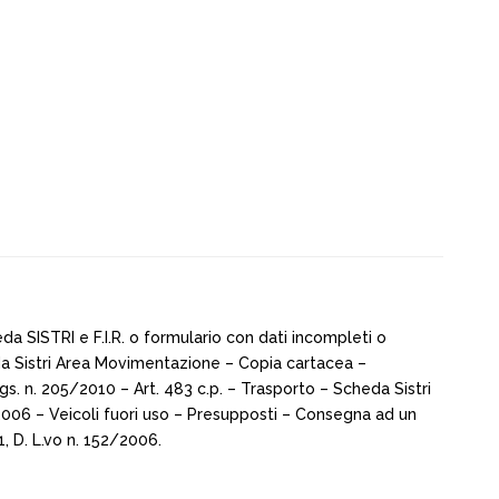
eda SISTRI e F.I.R. o formulario con dati incompleti o
cheda Sistri Area Movimentazione – Copia cartacea –
d. lgs. n. 205/2010 – Art. 483 c.p. – Trasporto – Scheda Sistri
2/2006 – Veicoli fuori uso – Presupposti – Consegna ad un
1, D. L.vo n. 152/2006.