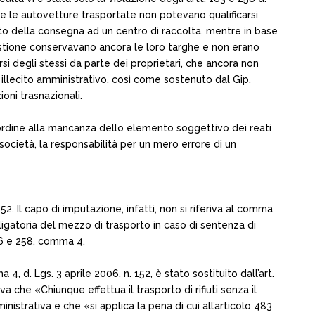
ecie le autovetture trasportate non potevano qualificarsi
ento della consegna ad un centro di raccolta, mentre in base
in questione conservavano ancora le loro targhe e non erano
i degli stessi da parte dei proprietari, che ancora non
n illecito amministrativo, così come sostenuto dal Gip.
ioni trasnazionali.
n ordine alla mancanza dello elemento soggettivo dei reati
società, la responsabilità per un mero errore di un
52. Il capo di imputazione, infatti, non si riferiva al comma
bligatoria del mezzo di trasporto in caso di sentenza di
 256 e 258, comma 4.
, d. Lgs. 3 aprile 2006, n. 152, è stato sostituito dall’art.
a che «Chiunque effettua il trasporto di rifiuti senza il
nistrativa e che «si applica la pena di cui all’articolo 483