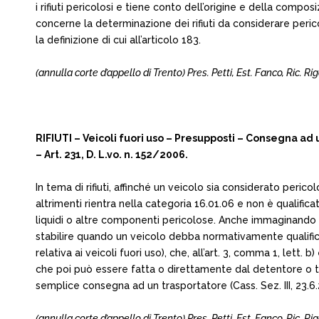
i rifiuti pericolosi e tiene conto dell’origine e della compo
concerne la determinazione dei rifiuti da considerare pericol
la definizione di cui all’articolo 183.
(annulla corte d’appello di Trento) Pres. Petti, Est. Fanco, Ric. Rig
RIFIUTI – Veicoli fuori uso – Presupposti – Consegna ad 
– Art. 231, D. L.vo. n. 152/2006.
In tema di rifiuti, affinché un veicolo sia considerato per
altrimenti rientra nella categoria 16.01.06 e non è qualif
liquidi o altre componenti pericolose. Anche immaginando c
stabilire quando un veicolo debba normativamente qualifica
relativa ai veicoli fuori uso), che, all’art. 3, comma 1, lett
che poi può essere fatta o direttamente dal detentore o tr
semplice consegna ad un trasportatore (Cass. Sez. III, 23.6.200
(annulla corte d’appello di Trento) Pres. Petti, Est. Fanco, Ric. Rig