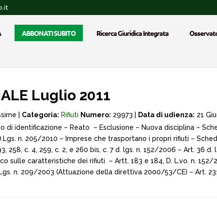
.it
A
ABBONATI SUBITO
Ricerca Giuridica Integrata
Osservato
LE Luglio 2011
ssime |
Categoria:
Rifiuti
Numero:
29973 |
Data di udienza:
21 Giu
ario di identificazione – Reato – Esclusione – Nuova disciplina – Sch
 – D.Lgs. n. 205/2010 – Imprese che trasportano i propri rifiuti – S
193, 258, c. 4, 259, c. 2, e 260 bis, c. 7 d. lgs. n. 152/2006 – Art. 36 
 sulle caratteristiche dei rifiuti – Artt. 183 e 184, D. L.vo. n. 15
 Lgs. n. 209/2003 (Attuazione della direttiva 2000/53/CE) – Art. 23