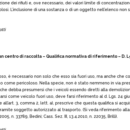
sizione dei rifiuti e, ove necessario, dei valori limite di concentra
osi. L’inclusione di una sostanza o di un oggetto nell’elenco non sign
otti
un centro di raccolta – Qualifica normativa di riferimento – D.
icoloso, è necessario non solo che esso sia fuori uso, ma anche che 
icato come pericoloso. Nella specie, non è stato nemmeno in via pre
he debba presumersi che i veicoli essendo diretti alla demolizione
rsi come veicolo fuori uso, deve farsi riferimento al d. Lgs. 24 g
. b) e all’art. 3, comma 2, lett. a), prescrive che questa qualifica si
amite soggetto autorizzato al trasporto. (Si veda riferimento all
5, n. 33789, Bedini; Cass. Sez. III, 13.4.2010, n. 22035, Brilli).
otti