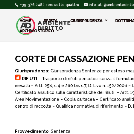
+39-376.2482 zero sette quattro
info-at-@ambientediritto
HOME
RIVISTA
GIURISPRUDENZA
DOTTRIN
ARCHIVIO STORICO
CORTE DI CASSAZIONE PENA
Giurisprudenza:
Giurisprudenza Sentenze per esteso ma
RIFIUTI
– Trasporto di rifiuti pericolosi senza il formul
inesatti – Artt. 258, c.4 e 260 bis c.7, D. L.vo n. 152/2006
Certificato analitico sulle caratteristiche dei rifiuti – Artt. 
Area Movimentazione – Copia cartacea – Certificato analitico
centro di raccolta – Qualifica normativa di riferimento – D.
Provvedimento:
Sentenza