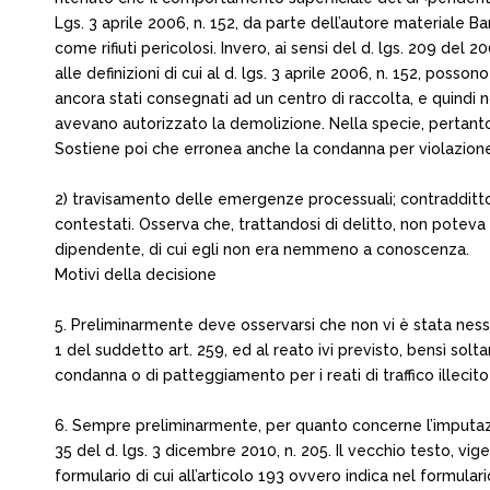
Lgs. 3 aprile 2006, n. 152, da parte dell’autore materiale Ba
come rifiuti pericolosi. Invero, ai sensi del d. lgs. 209 de
alle definizioni di cui al d. lgs. 3 aprile 2006, n. 152, posso
ancora stati consegnati ad un centro di raccolta, e quindi 
avevano autorizzato la demolizione. Nella specie, pertanto, 
Sostiene poi che erronea anche la condanna per violazione del
2) travisamento delle emergenze processuali; contraddittor
contestati. Osserva che, trattandosi di delitto, non poteva
dipendente, di cui egli non era nemmeno a conoscenza.
Motivi della decisione
5. Preliminarmente deve osservarsi che non vi è stata nessuna
1 del suddetto art. 259, ed al reato ivi previsto, bensì sol
condanna o di patteggiamento per i reati di traffico illecito 
6. Sempre preliminarmente, per quanto concerne l’imputazione 
35 del d. lgs. 3 dicembre 2010, n. 205. Il vecchio testo, vig
formulario di cui all’articolo 193 ovvero indica nel formular