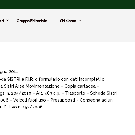
ri
Gruppo Editoriale
Chi siamo
gno 2011
eda SISTRI e F.I.R. o formulario con dati incompleti o
cheda Sistri Area Movimentazione – Copia cartacea –
d. lgs. n. 205/2010 – Art. 483 c.p. – Trasporto – Scheda Sistri
2/2006 – Veicoli fuori uso – Presupposti – Consegna ad un
1, D. L.vo n. 152/2006.