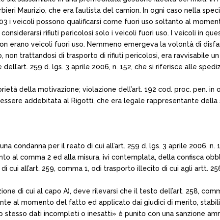
rbieri Maurizio, che era l’autista del camion. In ogni caso nella sp
l 2003 i veicoli possono qualificarsi come fuori uso soltanto al mom
no considerarsi rifiuti pericolosi solo i veicoli fuori uso. I veicoli 
non erano veicoli fuori uso. Nemmeno emergeva la volontà di disfars
non trattandosi di trasporto di rifiuti pericolosi, era ravvisabile u
l’art. 259 d. lgs. 3 aprile 2006, n. 152, che si riferisce alle spediz
ietà della motivazione; violazione dell’art. 192 cod. proc. pen. i
 essere addebitata al Rigotti, che era legale rappresentante della 
 condanna per il reato di cui all’art. 259 d. lgs. 3 aprile 2006, n. 1
tanto al comma 2 ed alla misura, ivi contemplata, della confisca ob
di cui all’art. 259, comma 1, odi trasporto illecito di cui agli artt.
di cui al capo A), deve rilevarsi che il testo dell’art. 258, comma 4
ente al momento del fatto ed applicato dai giudici di merito, stabiliv
io stesso dati incompleti o inesatti» è punito con una sanzione ammi