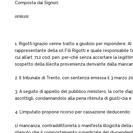
Composta dai Signori:
omissis
1. Rigotti Ignazio venne tratto a giudizio per rispondere: A)
rappresentante della srl F.lli Rigotti e quale responsabile 
cui all’art. 712 cod. pen. per¬ché senza accertare la legit
sospetto della illecita provenienza derivante dalla mancanz
2. Il tribunale di Trento, con sentenza emessa il 3 marzo 20
3. A seguito di appello del pubblico ministero, la corte d’ap
ascrittigli, condannandolo alla pena ritenuta di giusti¬zia e
4. L’imputato propone ricorso per cassazione deducendo:
1) mancanza, contraddittorietà o manifesta illogicità della
ritenuto che il comportamento superficiale del di¬pendente si