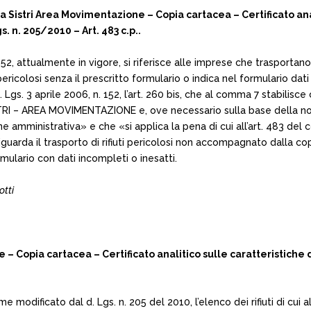
a Sistri Area Movimentazione – Copia cartacea – Certificato analit
lgs. n. 205/2010 – Art. 483 c.p..
. 152, attualmente in vigore, si riferisce alle imprese che trasportan
i pericolosi senza il prescritto formulario o indica nel formulario d
d. Lgs. 3 aprile 2006, n. 152, l’art. 260 bis, che al comma 7 stabili
ISTRI – AREA MOVIMENTAZIONE e, ove necessario sulla base della nor
one amministrativa» e che «si applica la pena di cui all’art. 483 del co
guarda il trasporto di rifiuti pericolosi non accompagnato dalla co
mulario con dati incompleti o inesatti.
otti
Copia cartacea – Certificato analitico sulle caratteristiche dei r
come modificato dal d. Lgs. n. 205 del 2010, l’elenco dei rifiuti di cu