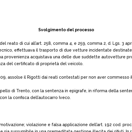
Svolgimento del processo
 del reato di cui all’art. 258, comma 4, e 259, comma 2, d. Lgs. 3 ap
tecnico, effettuava il trasporto di due vetture incidentate destinate
tima provenienza acquistava una delle due suddette autovetture pro
a del certificato di proprietà del veicolo.
09, assolse il Rigotti dai reati contestati per non aver commesso il
pello di Trento, con la sentenza in epigrafe, in riforma della senten
 con la confisca dell’autocarro Iveco.
 motivazione; violazione e falsa applicazione dell’art. 192 cod. pr
a sussumibile in una premeditata gestione illecita dei rifiuti. In re