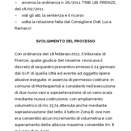
–
avverso la ordinanza n. 26/2011 TRIB. LIB. FIRENZE,
del 18/02/2011
–
visti gli atti, la sentenza e il ricorso
–
udita la relazione fatta dal Consigliere Dott. Luca
Ramacci
SVOLGIMENTO DEL PROCESSO
Con ordinanza del 18 febbraio 2011, il tribunale di
Firenze, quale giudice del riesame, revocava il
decreto di sequestro preventivo emesso il 24 gennaio
dal G.I.P. di quella città ed avente ad oggetto opere
abusive eseguite, in assenza di permesso costruire, in
comune di Montespertoli e consistenti nell’esecuzione
di due nuovi vani e sopraelevazione di un vano scala
mediante nuova costruzione, con ampliamento
volumetrico di mc 23,74 ottenuta anche mediante
sopraelevazione del tetto, il tutto in Zona B, ove non
era consentito alcun incremento di volumetria e con
superamento delle altezze massime consentite (m. 8