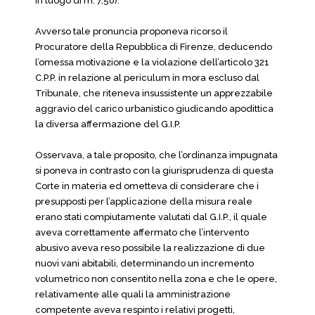
in luogo di m. 7,50).
Avverso tale pronuncia proponeva ricorso il
Procuratore della Repubblica di Firenze, deducendo
l’omessa motivazione e la violazione dell’articolo 321
C.P.P. in relazione al periculum in mora escluso dal
Tribunale, che riteneva insussistente un apprezzabile
aggravio del carico urbanistico giudicando apodittica
la diversa affermazione del G.I.P.
Osservava, a tale proposito, che l’ordinanza impugnata
si poneva in contrasto con la giurisprudenza di questa
Corte in materia ed ometteva di considerare che i
presupposti per l’applicazione della misura reale
erano stati compiutamente valutati dal G.I.P., il quale
aveva correttamente affermato che l’intervento
abusivo aveva reso possibile la realizzazione di due
nuovi vani abitabili, determinando un incremento
volumetrico non consentito nella zona e che le opere,
relativamente alle quali la amministrazione
competente aveva respinto i relativi progetti,