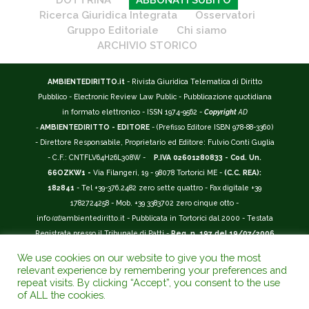
DOTTRINA
ABBONATI SUBITO
Ricerca Giuridica Integrata
Osservatori
Gruppo Editoriale
Chi siamo
ARCHIVIO STORICO
AMBIENTEDIRITTO.it
- Rivista Giuridica Telematica di Diritto
Pubblico - Electronic Review Law Public - Pubblicazione quotidiana
in formato elettronico - ISSN 1974-9562 -
Copyright
AD
-
AMBIENTEDIRITTO - EDITORE
- (Prefisso Editore ISBN 978-88-3360)
- Direttore Responsabile, Proprietario ed Editore: Fulvio Conti Guglia
- C.F.: CNTFLV64H26L308W -
P.IVA 02601280833 - Cod. Un.
66OZKW1 -
Via Filangeri, 19 - 98078 Tortorici ME -
(C.C. REA):
182841
- Tel +39-376.2482 zero sette quattro - Fax digitale +39
1782724258 - Mob. +39 3383702 zero cinque otto -
info
(at)
ambientediritto.it - Pubblicata in Tortorici dal 2000 - Testata
Registrata presso il Tribunale di Patti -
Reg. n. 197 del 19/07/2006
-
(BarCode 9 771974 956204)
-
R.O.C. n. 44135.
We use cookies on our website to give you the most
__________
relevant experience by remembering your preferences and
La Rivista Giuridica
AMBIENTEDIRITTO.IT
-
ISSN 1974-9562
è
repeat visits. By clicking “Accept”, you consent to the use
of ALL the cookies.
riconosciuta ed inserita nell'Area 12 - (
Classe A
) -
Riviste Scientifiche