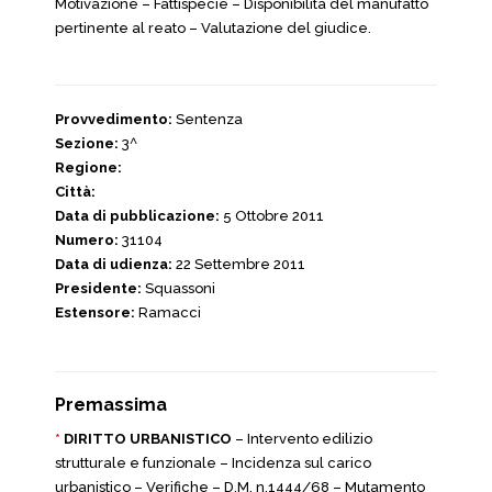
Motivazione – Fattispecie – Disponibilità del manufatto
pertinente al reato – Valutazione del giudice.
Provvedimento:
Sentenza
Sezione:
3^
Regione:
Città:
Data di pubblicazione:
5 Ottobre 2011
Numero:
31104
Data di udienza:
22 Settembre 2011
Presidente:
Squassoni
Estensore:
Ramacci
Premassima
*
DIRITTO URBANISTICO
– Intervento edilizio
strutturale e funzionale – Incidenza sul carico
urbanistico – Verifiche – D.M. n.1444/68 – Mutamento