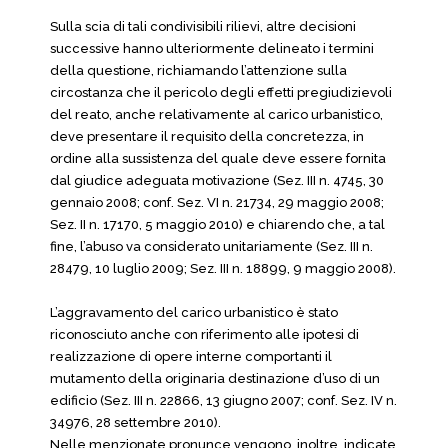
Sulla scia di tali condivisibili rilievi, altre decisioni
successive hanno ulteriormente delineato i termini
della questione, richiamando l’attenzione sulla
circostanza che il pericolo degli effetti pregiudizievoli
del reato, anche relativamente al carico urbanistico,
deve presentare il requisito della concretezza, in
ordine alla sussistenza del quale deve essere fornita
dal giudice adeguata motivazione (Sez. III n. 4745, 30
gennaio 2008; conf. Sez. VI n. 21734, 29 maggio 2008;
Sez. II n. 17170, 5 maggio 2010) e chiarendo che, a tal
fine, l’abuso va considerato unitariamente (Sez. III n.
28479, 10 luglio 2009; Sez. III n. 18899, 9 maggio 2008).
L’aggravamento del carico urbanistico è stato
riconosciuto anche con riferimento alle ipotesi di
realizzazione di opere interne comportanti il
mutamento della originaria destinazione d’uso di un
edificio (Sez. III n. 22866, 13 giugno 2007; conf. Sez. IV n.
34976, 28 settembre 2010).
Nelle menzionate pronunce vengono, inoltre, indicate