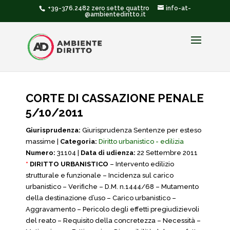
+39-376.2482 zero sette quattro
info-at-
@ambientediritto.it
CORTE DI CASSAZIONE PENALE
5/10/2011
Giurisprudenza:
Giurisprudenza Sentenze per esteso
massime |
Categoria:
Diritto urbanistico - edilizia
Numero:
31104 |
Data di udienza:
22 Settembre 2011
*
DIRITTO URBANISTICO
– Intervento edilizio
strutturale e funzionale – Incidenza sul carico
urbanistico – Verifiche – D.M. n.1444/68 – Mutamento
della destinazione d’uso – Carico urbanistico –
Aggravamento – Pericolo degli effetti pregiudizievoli
del reato – Requisito della concretezza – Necessità –