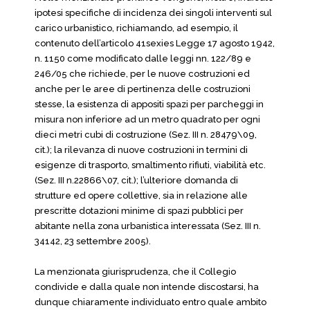
ipotesi specifiche di incidenza dei singoli interventi sul
carico urbanistico, richiamando, ad esempio, il
contenuto dell’articolo 41sexies Legge 17 agosto 1942,
n. 1150 come modificato dalle leggi nn. 122/89 e
246/05 che richiede, per le nuove costruzioni ed
anche per le aree di pertinenza delle costruzioni
stesse, la esistenza di appositi spazi per parcheggi in
misura non inferiore ad un metro quadrato per ogni
dieci metri cubi di costruzione (Sez. III n. 28479\09,
cit.); la rilevanza di nuove costruzioni in termini di
esigenze di trasporto, smaltimento rifiuti, viabilità etc.
(Sez. III n.22866\07, cit.); l’ulteriore domanda di
strutture ed opere collettive, sia in relazione alle
prescritte dotazioni minime di spazi pubblici per
abitante nella zona urbanistica interessata (Sez. III n.
34142, 23 settembre 2005).
La menzionata giurisprudenza, che il Collegio
condivide e dalla quale non intende discostarsi, ha
dunque chiaramente individuato entro quale ambito