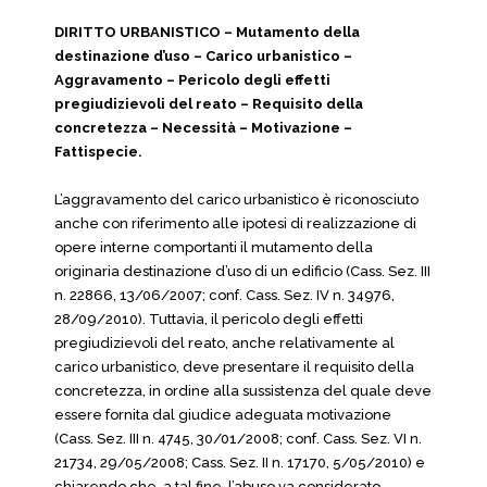
DIRITTO URBANISTICO – Mutamento della
destinazione d’uso – Carico urbanistico –
Aggravamento – Pericolo degli effetti
pregiudizievoli del reato – Requisito della
concretezza – Necessità – Motivazione –
Fattispecie.
L’aggravamento del carico urbanistico è riconosciuto
anche con riferimento alle ipotesi di realizzazione di
opere interne comportanti il mutamento della
originaria destinazione d’uso di un edificio (Cass. Sez. III
n. 22866, 13/06/2007; conf. Cass. Sez. IV n. 34976,
28/09/2010). Tuttavia, il pericolo degli effetti
pregiudizievoli del reato, anche relativamente al
carico urbanistico, deve presentare il requisito della
concretezza, in ordine alla sussistenza del quale deve
essere fornita dal giudice adeguata motivazione
(Cass. Sez. III n. 4745, 30/01/2008; conf. Cass. Sez. VI n.
21734, 29/05/2008; Cass. Sez. II n. 17170, 5/05/2010) e
chiarendo che, a tal fine, l’abuso va considerato