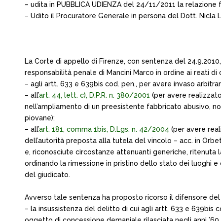
– udita in PUBBLICA UDIENZA del 24/11/2011 la relazione f
– Udito il Procuratore Generale in persona del Dott. Nicla L
La Corte di appello di Firenze, con sentenza del 24.9.2010
responsabilità penale di Mancini Marco in ordine ai reati di c
– agli artt. 633 e 639bis cod. pen., per avere invaso arbitr
– all’
art. 44, lett. c), D.P.R. n. 380/2001
(per avere realizzato
nell’ampliamento di un preesistente fabbricato abusivo, non
piovane);
– all’
art. 181, comma 1bis, D.Lgs. n. 42/2004
(per avere real
dell’autorità preposta alla tutela del vincolo – acc. in Orb
e, riconosciute circostanze attenuanti generiche, ritenuta l
ordinando la rimessione in pristino dello stato dei luoghi 
del giudicato.
Avverso tale sentenza ha proposto ricorso il difensore del Ma
– la insussistenza del delitto di cui agli artt. 633 e 639bi
oggetto di concessione demaniale rilasciata negli anni ’60 al