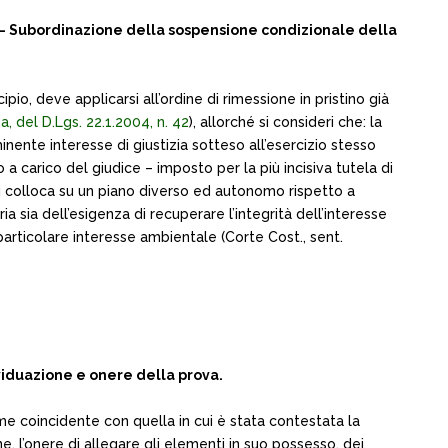
– Subordinazione della sospensione condizionale della
io, deve applicarsi all’ordine di rimessione in pristino già
a, del D.Lgs. 22.1.2004, n. 42
), allorché si consideri che: la
nente interesse di giustizia sotteso all’esercizio stesso
a carico del giudice – imposto per la più incisiva tutela di
si colloca su un piano diverso ed autonomo rispetto a
 sia dell’esigenza di recuperare l’integrità dell’interesse
i particolare interesse ambientale (Corte Cost., sent.
viduazione e onere della prova.
e coincidente con quella in cui è stata contestata la
ne, l’onere di allegare gli elementi in suo possesso, dei