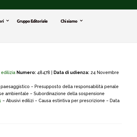
ri
Gruppo Editoriale
Chi siamo
 edilizia
Numero:
48478 |
Data di udienza:
24 Novembre
to paesaggistico – Presupposto della responsabilità penale
esse ambientale – Subordinazione della sospensione
1
– Abusivi edilizi – Causa estintiva per prescrizione – Data