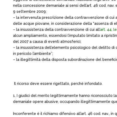
nella concessione demaniale ai sensi dell’art. 46 cod. nav
9 settembre 2009;
– la intervenuta prescrizione della contravvenzione di cui al
delle acque piovane, in considerazione della “assenza di ele
– la insussistenza della contravvenzione di cui all’
art. 44, l
alcun ampliamento, essendosi l’imputato limitato a ripristi
del 2007 a causa di eventi atmosferici;
– la insussistenza dell’elemento psicologico del delitto di cu
in pericolo l’ambiente”;
– la illegittimità della disposta subordinazione del benefic
Il ricorso deve essere rigettato, perché infondato.
1. I giudici del merito legittimamente hanno riconosciuto la
demaniale opere abusive, occupando illegittimamente quell
Inconferente è il richiamo difensivo all’art. 46 cod. nav., 