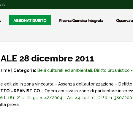
.it
A
ABBONATI SUBITO
Ricerca Giuridica Integrata
Osservato
ALE 28 dicembre 2011
ssime |
Categoria:
Beni culturali ed ambientali
,
Diritto urbanistico -
e edilizie in zona vincolata – Assenza dell’autorizzazione – Delit
ITTO URBANISTICO
– Opera abusiva in zone di particolare inter
Art. 181, 2° c., D.Lgs. n. 42/2004
–
Art. 44, lett. c), D.P.R. n. 380/200
lla prova.