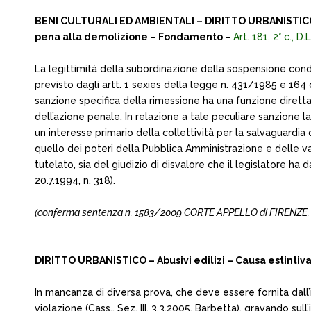
BENI CULTURALI ED AMBIENTALI – DIRITTO URBANISTICO –
pena alla demolizione – Fondamento –
Art. 181, 2° c., D
La legittimità della subordinazione della sospensione condiz
previsto dagli artt. 1 sexies della legge n. 431/1985 e 164 
sanzione specifica della rimessione ha una funzione direttam
dell’azione penale. In relazione a tale peculiare sanzione l
un interesse primario della collettività per la salvaguard
quello dei poteri della Pubblica Amministrazione e delle va
tutelato, sia del giudizio di disvalore che il legislatore ha 
20.7.1994, n. 318).
(conferma sentenza n. 1583/2009 CORTE APPELLO di FIRENZE, del
DIRITTO URBANISTICO – Abusivi edilizi – Causa estintiv
In mancanza di diversa prova, che deve essere fornita dall
violazione (Cass., Sez. III, 3.3.2005, Barbetta), gravando sul