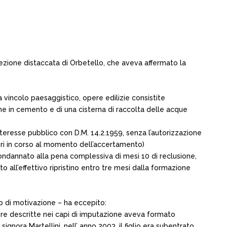
ezione distaccata di Orbetello, che aveva affermato la
 vincolo paesaggistico, opere edilizie consistite
rme in cemento e di una cisterna di raccolta delle acque
nteresse pubblico con D.M. 14.2.1959, senza l’autorizzazione
avori in corso al momento dell’accertamento)
a condannato alla pena complessiva di mesi 10 di reclusione,
 all’effettivo ripristino entro tre mesi dalla formazione
zio di motivazione – ha eccepito:
opere descritte nei capi di imputazione aveva formato
gnora Martellini, nell’ anno 2003, il figlio era subentrato