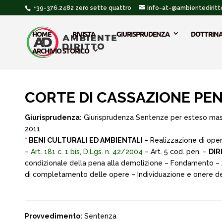
+39-376.2482 zero sette quattro
info-at-@ambientediritto
HOME
RIVISTA
GIURISPRUDENZA
DOTTRIN
ARCHIVIO STORICO
CORTE DI CASSAZIONE PEN
Giurisprudenza:
Giurisprudenza Sentenze per esteso ma
2011
*
BENI CULTURALI ED AMBIENTALI
– Realizzazione di oper
–
Art. 181 c. 1 bis, D.Lgs. n. 42/2004
– Art. 5 cod. pen. –
DIR
condizionale della pena alla demolizione – Fondamento –
di completamento delle opere – Individuazione e onere de
Provvedimento:
Sentenza