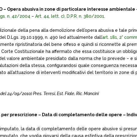
 Opera abusiva in zone di particolare interesse ambientale 
.Lgs. n. 42/2004
–
Art. 44, lett. c), D.P.R. n. 380/2001
.
ionale della pena alla demolizione dell’opera abusiva e tale princip
del D.Lgs. 29.10.1999, n. 490 (ed attualmente dall’
art. 181, 2° comm
ente ripristinatoria del bene offeso e quindi si riconnette al premi
a Corte Costituzionale ha affermato che essa costituisce un obbligo 
ia del valore ambientale presidiato dalla norma che lo prevede – e 
lutazioni della stessa, configurandosi quale conseguenza necessaria
dato all’attuazione di interventi modificativi del territorio in zone d
 24/09/2010) Pres. Teresi, Est. Fiale, Ric. Mancini
a per prescrizione – Data di completamento delle opere – Indi
’imputato, la data di completamento delle opere abusive si presum
l’imputato, che voglia giovarsi della causa estintiva della prescrizio