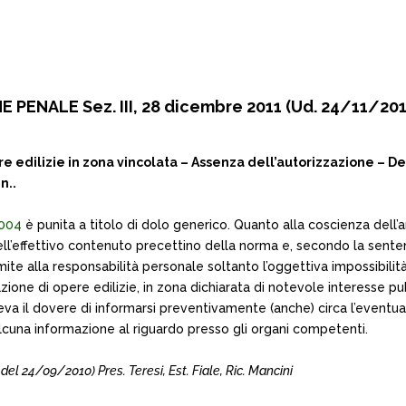
PENALE Sez. III, 28 dicembre 2011 (Ud. 24/11/201
edilizie in zona vincolata – Assenza dell’autorizzazione – De
n..
2004
è punita a titolo di dolo generico. Quanto alla coscienza dell’a
ell’effettivo contenuto precettino della norma e, secondo la sente
limite alla responsabilità personale soltanto l’oggettiva impossibili
azione di opere edilizie, in zona dichiarata di notevole interesse p
aveva il dovere di informarsi preventivamente (anche) circa l’event
alcuna informazione al riguardo presso gli organi competenti.
 24/09/2010) Pres. Teresi, Est. Fiale, Ric. Mancini