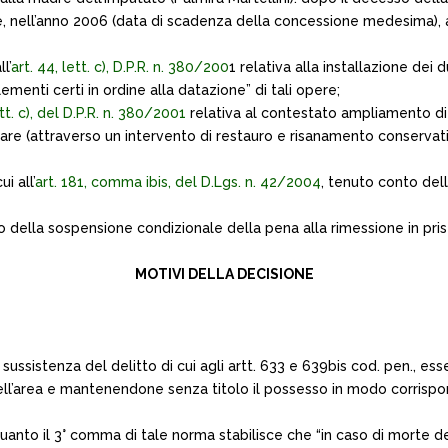
. e, nell’anno 2006 (data di scadenza della concessione medesima), 
l’
art. 44, lett. c), D.P.R. n. 380/200
1 relativa alla installazione dei 
menti certi in ordine alla datazione” di tali opere;
ett. c), del D.P.R. n. 380/2001
relativa al contestato ampliamento di 
nare (attraverso un intervento di restauro e risanamento conservativ
i all’
art. 181, comma ibis, del D.Lgs. n. 42/2004
, tenuto conto del
io della sospensione condizionale della pena alla rimessione in prist
MOTIVI DELLA DECISIONE
 sussistenza del delitto di cui agli artt. 633 e 639bis cod. pen., es
’area e mantenendone senza titolo il possesso in modo corrisponde
in quanto il 3° comma di tale norma stabilisce che “in caso di morte