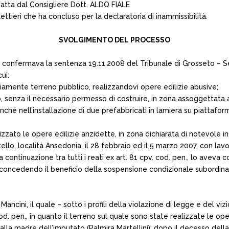
atta dal Consigliere Dott. ALDO FIALE
ettieri che ha concluso per la declaratoria di inammissibilità.
SVOLGIMENTO DEL PROCESSO
, confermava la sentenza 19.11.2008 del Tribunale di Grosseto – S
ui:
ariamente terreno pubblico, realizzandovi opere edilizie abusive;
, senza il necessario permesso di costruire, in zona assoggettata a
ché nell’installazione di due prefabbricati in lamiera su piattafo
izzato le opere edilizie anzidette, in zona dichiarata di notevole i
etello, località Ansedonia, il 28 febbraio ed il 5 marzo 2007, con l
a continuazione tra tutti i reati ex art. 81 cpv. cod. pen., lo avev
e concedendo il beneficio della sospensione condizionale subordinato
ncini, il quale – sotto i profili della violazione di legge e del vi
s cod. pen., in quanto il terreno sul quale sono state realizzate le 
la madre dell’imputato (Palmira Martellini): dopo il decesso della si