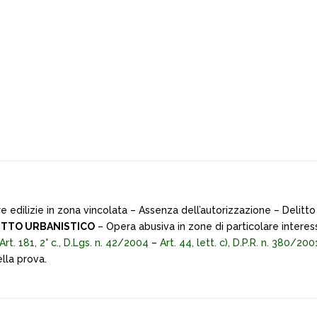
e edilizie in zona vincolata – Assenza dell’autorizzazione – Delit
ITTO URBANISTICO
– Opera abusiva in zone di particolare inter
Art. 181, 2° c., D.Lgs. n. 42/2004
–
Art. 44, lett. c), D.P.R. n. 380/200
lla prova.