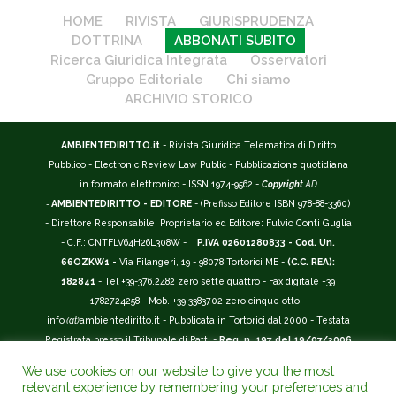
HOME
RIVISTA
GIURISPRUDENZA
DOTTRINA
ABBONATI SUBITO
Ricerca Giuridica Integrata
Osservatori
Gruppo Editoriale
Chi siamo
ARCHIVIO STORICO
AMBIENTEDIRITTO.it
- Rivista Giuridica Telematica di Diritto
Pubblico - Electronic Review Law Public - Pubblicazione quotidiana
in formato elettronico - ISSN 1974-9562 -
Copyright
AD
-
AMBIENTEDIRITTO - EDITORE
- (Prefisso Editore ISBN 978-88-3360)
- Direttore Responsabile, Proprietario ed Editore: Fulvio Conti Guglia
- C.F.: CNTFLV64H26L308W -
P.IVA 02601280833 - Cod. Un.
66OZKW1 -
Via Filangeri, 19 - 98078 Tortorici ME -
(C.C. REA):
182841
- Tel +39-376.2482 zero sette quattro - Fax digitale +39
1782724258 - Mob. +39 3383702 zero cinque otto -
info
(at)
ambientediritto.it - Pubblicata in Tortorici dal 2000 - Testata
Registrata presso il Tribunale di Patti -
Reg. n. 197 del 19/07/2006
-
(BarCode 9 771974 956204)
-
R.O.C. n. 44135.
We use cookies on our website to give you the most
__________
relevant experience by remembering your preferences and