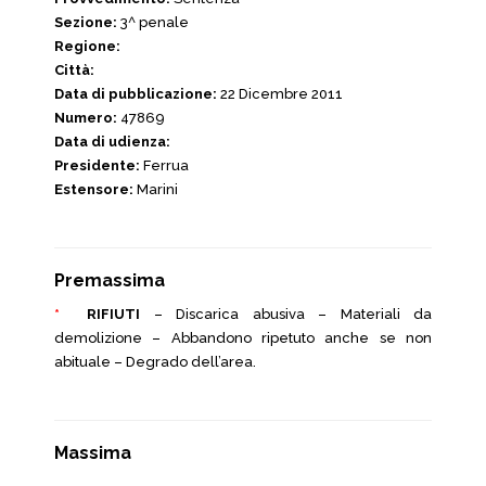
Sezione:
3^ penale
Regione:
Città:
Data di pubblicazione:
22 Dicembre 2011
Numero:
47869
Data di udienza:
Presidente:
Ferrua
Estensore:
Marini
Premassima
*
RIFIUTI
– Discarica abusiva – Materiali da
demolizione – Abbandono ripetuto anche se non
abituale – Degrado dell’area.
Massima