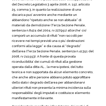
del Decreto Legislativo 3 aprile 2006, n. 152, articolo
25, comma 3, in quanto la realizzazione di una
discarica puo’ avvenire anche mediante un
abbandono “ripetuto anche se non abituale” di
materiali da demolizione (Terza Sezione Penale,
sentenza n.8424 del 2004, rv 227951) allorche’ cio’
comporti un accumulo di rifiuti “non raccolti per
ricevere nei tempi previsti una o piu’ destinazioni
conformi alla legge” e dia causa al “degrado”
dell’area (Terza Sezione Penale, sentenza n.41351 del
2008, rv 241553). A fronte di questa provata
riconducibilita’ dei cumuli di rifiuti alla gestione
operata dalla ditta AL. , la mera ipotesi, del tutto
teorica e non supportata da alcun elemento concreto,
che anche altre persone abbiano potuto approfittare
dello stato i degrado dell’area per abbandonarvi
ulteriori rifiuti non presenta la minima incidenza sulla
responsabilita’ degli imputati e costituisce elemento
manifestamente irrilevante.