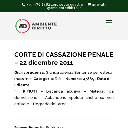
+39-376.2482 zero sette quattro
info-at-
@ambientediritto.it
CORTE DI CASSAZIONE PENALE
– 22 dicembre 2011
Giurisprudenza:
Giurisprudenza Sentenze per esteso
massime |
Categoria:
Rifiuti
Numero:
47869 |
Data di
udienza:
*
RIFIUTI
– Discarica abusiva – Materiali da
demolizione – Abbandono ripetuto anche se non
abituale – Degrado dell’area.
Provvedimento:
Sentenza