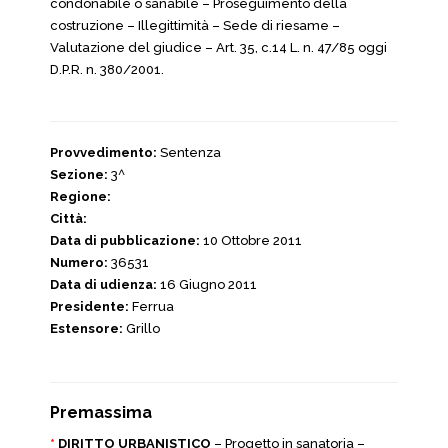
condonabile o sanabile – Proseguimento della
costruzione – Illegittimità – Sede di riesame –
Valutazione del giudice – Art. 35, c.14 L. n. 47/85 oggi
D.P.R. n. 380/2001.
Provvedimento:
Sentenza
Sezione:
3^
Regione:
Città:
Data di pubblicazione:
10 Ottobre 2011
Numero:
36531
Data di udienza:
16 Giugno 2011
Presidente:
Ferrua
Estensore:
Grillo
Premassima
*
DIRITTO URBANISTICO
– Progetto in sanatoria –