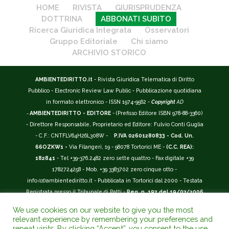
HOME
RIVISTA
GIURISPRUDENZA
DOTTRINA
ABBONATI SUBITO
Ricerca Giuridica Integrata
Osservatori
Gruppo Editoriale
Chi siamo
ARCHIVIO STORICO
AMBIENTEDIRITTO.it
- Rivista Giuridica Telematica di Diritto
Pubblico - Electronic Review Law Public - Pubblicazione quotidiana
in formato elettronico - ISSN 1974-9562 -
Copyright
AD
-
AMBIENTEDIRITTO - EDITORE
- (Prefisso Editore ISBN 978-88-3360)
- Direttore Responsabile, Proprietario ed Editore: Fulvio Conti Guglia
- C.F.: CNTFLV64H26L308W -
P.IVA 02601280833 - Cod. Un.
66OZKW1 -
Via Filangeri, 19 - 98078 Tortorici ME -
(C.C. REA):
182841
- Tel +39-376.2482 zero sette quattro - Fax digitale +39
1782724258 - Mob. +39 3383702 zero cinque otto -
info
(at)
ambientediritto.it - Pubblicata in Tortorici dal 2000 - Testata
Registrata presso il Tribunale di Patti -
Reg. n. 197 del 19/07/2006
-
(BarCode 9 771974 956204)
-
R.O.C. n. 44135.
We use cookies on our website to give you the most
__________
relevant experience by remembering your preferences and
La Rivista Giuridica
AMBIENTEDIRITTO.IT
-
ISSN 1974-9562
è
repeat visits. By clicking “Accept”, you consent to the use