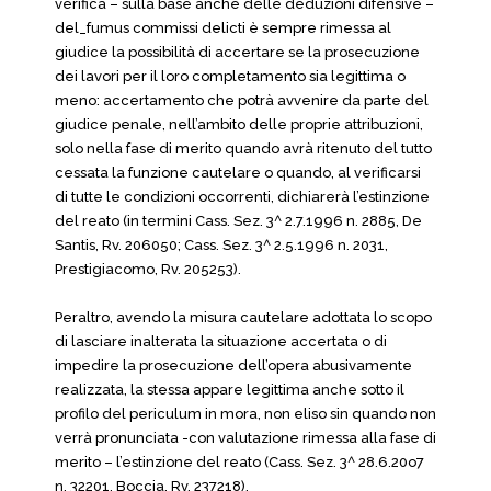
verifica – sulla base anche delle deduzioni difensive –
del_fumus commissi delicti è sempre rimessa al
giudice la possibilità di accertare se la prosecuzione
dei lavori per il loro completamento sia legittima o
meno: accertamento che potrà avvenire da parte del
giudice penale, nell’ambito delle proprie attribuzioni,
solo nella fase di merito quando avrà ritenuto del tutto
cessata la funzione cautelare o quando, al verificarsi
di tutte le condizioni occorrenti, dichiarerà l’estinzione
del reato (in termini Cass. Sez. 3^ 2.7.1996 n. 2885, De
Santis, Rv. 206050; Cass. Sez. 3^ 2.5.1996 n. 2031,
Prestigiacomo, Rv. 205253).
Peraltro, avendo la misura cautelare adottata lo scopo
di lasciare inalterata la situazione accertata o di
impedire la prosecuzione dell’opera abusivamente
realizzata, la stessa appare legittima anche sotto il
profilo del periculum in mora, non eliso sin quando non
verrà pronunciata -con valutazione rimessa alla fase di
merito – l’estinzione del reato (Cass. Sez. 3^ 28.6.20o7
n. 32201, Boccia, Rv. 237218).