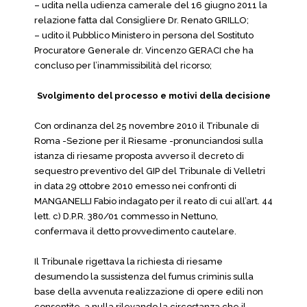
– udita nella udienza camerale del 16 giugno 2011 la
relazione fatta dal Consigliere Dr. Renato GRILLO;
– udito il Pubblico Ministero in persona del Sostituto
Procuratore Generale dr. Vincenzo GERACI che ha
concluso per l’inammissibilità del ricorso;
Svolgimento del processo e motivi della decisione
Con ordinanza del 25 novembre 2010 il Tribunale di
Roma -Sezione per il Riesame -pronunciandosi sulla
istanza di riesame proposta avverso il decreto di
sequestro preventivo del GIP del Tribunale di Velletri
in data 29 ottobre 2010 emesso nei confronti di
MANGANELLI Fabio indagato per il reato di cui all’art. 44
lett. c) D.P.R. 380/01 commesso in Nettuno,
confermava il detto provvedimento cautelare.
Il Tribunale rigettava la richiesta di riesame
desumendo la sussistenza del fumus criminis sulla
base della avvenuta realizzazione di opere edili non
consentite, a nulla rilevando la circostanza che il