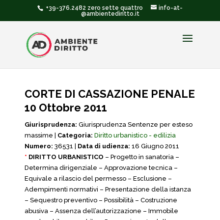
+39-376.2482 zero sette quattro
info-at-
@ambientediritto.it
CORTE DI CASSAZIONE PENALE
10 Ottobre 2011
Giurisprudenza:
Giurisprudenza Sentenze per esteso
massime |
Categoria:
Diritto urbanistico - edilizia
Numero:
36531 |
Data di udienza:
16 Giugno 2011
*
DIRITTO URBANISTICO
– Progetto in sanatoria –
Determina dirigenziale – Approvazione tecnica –
Equivale a rilascio del permesso – Esclusione –
Adempimenti normativi – Presentazione della istanza
– Sequestro preventivo – Possibilità – Costruzione
abusiva – Assenza dell’autorizzazione – Immobile