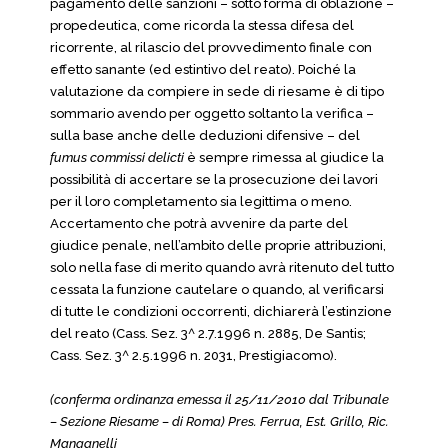
pagamento delle sanzioni – sotto forma di oblazione –
propedeutica, come ricorda la stessa difesa del
ricorrente, al rilascio del provvedimento finale con
effetto sanante (ed estintivo del reato). Poiché la
valutazione da compiere in sede di riesame è di tipo
sommario avendo per oggetto soltanto la verifica –
sulla base anche delle deduzioni difensive – del
fumus commissi delicti
è sempre rimessa al giudice la
possibilità di accertare se la prosecuzione dei lavori
per il loro completamento sia legittima o meno.
Accertamento che potrà avvenire da parte del
giudice penale, nell’ambito delle proprie attribuzioni,
solo nella fase di merito quando avrà ritenuto del tutto
cessata la funzione cautelare o quando, al verificarsi
di tutte le condizioni occorrenti, dichiarerà l’estinzione
del reato (Cass. Sez. 3^ 2.7.1996 n. 2885, De Santis;
Cass. Sez. 3^ 2.5.1996 n. 2031, Prestigiacomo).
(conferma ordinanza emessa il 25/11/2010 dal Tribunale
– Sezione Riesame – di Roma) Pres. Ferrua, Est. Grillo, Ric.
Manganelli