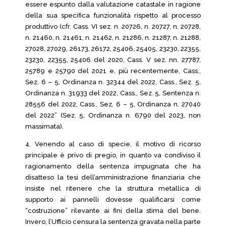
essere espunto dalla valutazione catastale in ragione
della sua specifica funzionalità rispetto al processo
produttivo (cfr. Cass. VI sez. n. 20726, n. 20727, n. 20728,
n. 21460, n. 21461, n. 21462, n. 21286, n. 21287, n. 21288,
27028, 27029, 26173, 26172, 25406, 25405, 23230, 22355,
23230, 22355, 25406 del 2020, Cass. V sez. nn. 27787,
25789 e 25790 del 2021 e, più recentemente, Cass.,
Sez. 6 – 5, Ordinanza n. 32344 del 2022, Cass., Sez. 5,
Ordinanza n. 31933 del 2022, Cass., Sez. 5, Sentenza n.
28556 del 2022, Cass., Sez. 6 – 5, Ordinanza n. 27040
del 2022” (Sez. 5, Ordinanza n. 6790 del 2023, non
massimata).
4. Venendo al caso di specie, il motivo di ricorso
principale è privo di pregio, in quanto va condiviso il
ragionamento della sentenza impugnata che ha
disatteso la tesi dell’amministrazione finanziaria che
insiste nel ritenere che la struttura metallica di
supporto ai pannelli dovesse qualificarsi come
“costruzione” rilevante ai fini della stima del bene.
Invero, l’Ufficio censura la sentenza gravata nella parte