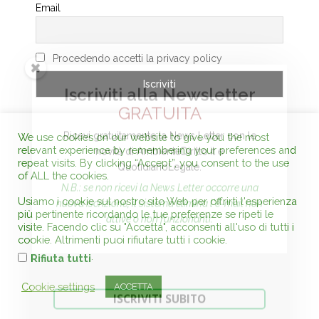
Email
Iscriviti alla Newsletter
GRATUITA
Procedendo accetti la privacy policy
Ricevi gratuitamente la News Letter con le
novità di AmbienteDiritto.it e
QuotidianoLegale.
N.B.:
se non ricevi la News Letter occorre una
LIBRERIA ON LINE
nuova iscrizione, il sistema elimina l'e-mail non
We use cookies on our website to give you the most
relevant experience by remembering your preferences and
attive o non funzionanti.
repeat visits. By clicking “Accept”, you consent to the use
of ALL the cookies.
Usiamo i cookie sul nostro sito Web per offrirti l'esperienza
più pertinente ricordando le tue preferenze se ripeti le
visite. Facendo clic su "Accetta", acconsenti all'uso di tutti i
ISCRIVITI SUBITO
cookie. Altrimenti puoi rifiutare tutti i cookie.
.
Rifiuta tutti
Iscirizione/cancellazione
Cookie settings
ACCETTA