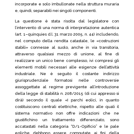
incorporate e solo imbullonate nella struttura muraria
e, quindi, separabili nei singoli componenti.
La questione è stata risolta dal legislatore con
l’intervento di una norma di interpretazione autentica
(art. 1–quinquies d.l. 31 marzo 2005, n. 44) includendo,
nel computo della rendita catastale, le «costruzioni
stabili» connesse al suolo, anche in via transitoria,
attraverso qualsiasi mezzo di unione, al fine di
realizzare un unico bene complesso, ivi compresi gli
elementi mobili necessari alle esigenze dell’attività
industriale. Ne è seguito il costante indirizzo
giurisprudenziale formatosi nelle controversie
assoggettate al regime previgente all’introduzione
della legge di stabilità n. 208/2015 (di cui appresso si
dirà) secondo il quale «I parchi eolici, in quanto
costituiscono centrali elettriche, rispetto alle quali il
sistema normativo non offre indicazioni che ne
giustifichino un trattamento differenziato, sono
accatastati nella categoria “D/1-Opificio” e le pale
eoliche debbono essere computate ai fini della