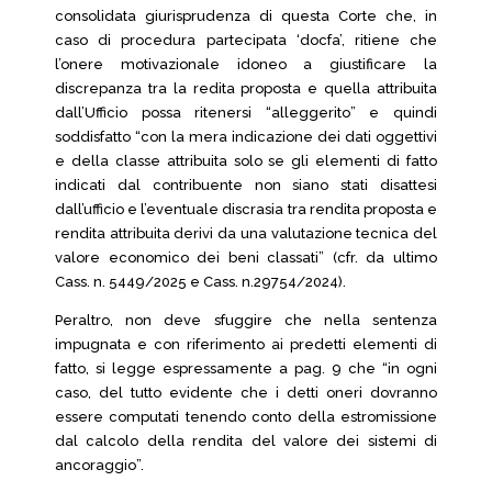
consolidata giurisprudenza di questa Corte che, in
caso di procedura partecipata ‘docfa’, ritiene che
l’onere motivazionale idoneo a giustificare la
discrepanza tra la redita proposta e quella attribuita
dall’Ufficio possa ritenersi “alleggerito” e quindi
soddisfatto “con la mera indicazione dei dati oggettivi
e della classe attribuita solo se gli elementi di fatto
indicati dal contribuente non siano stati disattesi
dall’ufficio e l’eventuale discrasia tra rendita proposta e
rendita attribuita derivi da una valutazione tecnica del
valore economico dei beni classati” (cfr. da ultimo
Cass. n. 5449/2025 e Cass. n.29754/2024).
Peraltro, non deve sfuggire che nella sentenza
impugnata e con riferimento ai predetti elementi di
fatto, si legge espressamente a pag. 9 che “in ogni
caso, del tutto evidente che i detti oneri dovranno
essere computati tenendo conto della estromissione
dal calcolo della rendita del valore dei sistemi di
ancoraggio”.