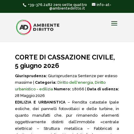
+39-376.2482 zero sette quattro
info-at-
@ambientediritto.it
CORTE DI CASSAZIONE CIVILE,
5 giugno 2026
Giurisprudenza:
Giurisprudenza Sentenze per esteso
massime |
Categoria:
Diritto dell'energia
,
Diritto
urbanistico - edilizia
Numero:
18066 |
Data di udienza:
28 Maggio 2026
EDILIZIA E URBANISTICA
– Rendita catastale (pale
eoliche, dei pannelli fotovoltaici e delle turbine, in
quanto manufatti che, pur rimanendo elementi
oggettivamente distinti dall’immobile «centrale
elettrica) – Struttura metallica – Fabbricati a