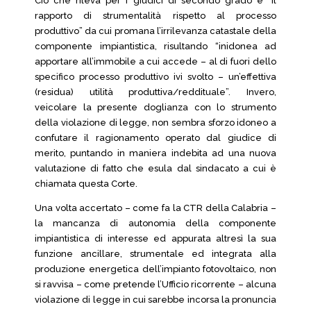
Ciò che rileva per i giudici di secondo grado è “il
rapporto di strumentalità rispetto al processo
produttivo” da cui promana l’irrilevanza catastale della
componente impiantistica, risultando “inidonea ad
apportare all’immobile a cui accede – al di fuori dello
specifico processo produttivo ivi svolto – un’effettiva
(residua) utilità produttiva/reddituale”. Invero,
veicolare la presente doglianza con lo strumento
della violazione di legge, non sembra sforzo idoneo a
confutare il ragionamento operato dal giudice di
merito, puntando in maniera indebita ad una nuova
valutazione di fatto che esula dal sindacato a cui è
chiamata questa Corte.
Una volta accertato – come fa la CTR della Calabria –
la mancanza di autonomia della componente
impiantistica di interesse ed appurata altresì la sua
funzione ancillare, strumentale ed integrata alla
produzione energetica dell’impianto fotovoltaico, non
si ravvisa – come pretende l’Ufficio ricorrente – alcuna
violazione di legge in cui sarebbe incorsa la pronuncia