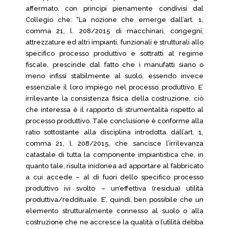
affermato, con principi pienamente condivisi dal
Collegio che: “La nozione che emerge dall’art. 1,
comma 21, l. 208/2015 di macchinari, congegni,
attrezzature ed altri impianti, funzionali e strutturali allo
specifico processo produttivo e sottratti al regime
fiscale, prescinde dal fatto che i manufatti siano o
meno infissi stabilmente al suolo, essendo invece
essenziale il loro impiego nel processo produttivo. E’
irrilevante la consistenza fisica della costruzione, ciò
che interessa è il rapporto di strumentalità rispetto al
processo produttivo. Tale conclusione è conforme alla
ratio sottostante alla disciplina introdotta dall’art. 1,
comma 21, l. 208/2015, che sancisce l’irrilevanza
catastale di tutta la componente impiantistica che, in
quanto tale, risulta inidonea ad apportare al fabbricato
a cui accede – al di fuori dello specifico processo
produttivo ivi svolto – un’effettiva (residua) utilità
produttiva/reddituale. E’, quindi, ben possibile che un
elemento strutturalmente connesso al suolo o alla
costruzione che ne accresce la qualità o l’utilità debba