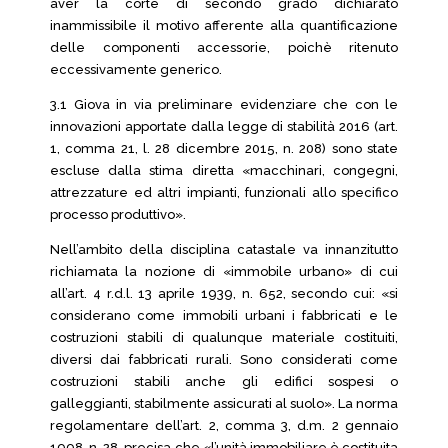
aver la corte di secondo grado dichiarato
inammissibile il motivo afferente alla quantificazione
delle componenti accessorie, poichè ritenuto
eccessivamente generico.
3.1 Giova in via preliminare evidenziare che con le
innovazioni apportate dalla legge di stabilità 2016 (art.
1, comma 21, l. 28 dicembre 2015, n. 208) sono state
escluse dalla stima diretta «macchinari, congegni,
attrezzature ed altri impianti, funzionali allo specifico
processo produttivo».
Nell’ambito della disciplina catastale va innanzitutto
richiamata la nozione di «immobile urbano» di cui
all’art. 4 r.d.l. 13 aprile 1939, n. 652, secondo cui: «si
considerano come immobili urbani i fabbricati e le
costruzioni stabili di qualunque materiale costituiti,
diversi dai fabbricati rurali. Sono considerati come
costruzioni stabili anche gli edifici sospesi o
galleggianti, stabilmente assicurati al suolo». La norma
regolamentare dell’art. 2, comma 3, d.m. 2 gennaio
1998, n. 28, precisa che «l’unità immobiliare è costituita