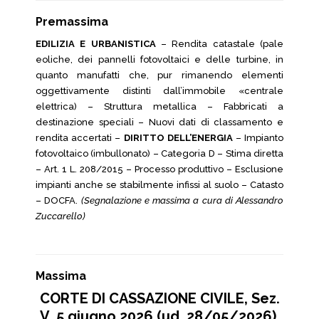
Premassima
EDILIZIA E URBANISTICA
– Rendita catastale (pale
eoliche, dei pannelli fotovoltaici e delle turbine, in
quanto manufatti che, pur rimanendo elementi
oggettivamente distinti dall’immobile «centrale
elettrica) – Struttura metallica – Fabbricati a
destinazione speciali – Nuovi dati di classamento e
rendita accertati –
DIRITTO DELL’ENERGIA
– Impianto
fotovoltaico (imbullonato) – Categoria D – Stima diretta
– Art. 1 L. 208/2015 – Processo produttivo – Esclusione
impianti anche se stabilmente infissi al suolo – Catasto
– DOCFA.
(Segnalazione e massima a cura di Alessandro
Zuccarello)
Massima
CORTE DI CASSAZIONE CIVILE, Sez.
V, 5 giugno 2026 (ud. 28/05/2026),