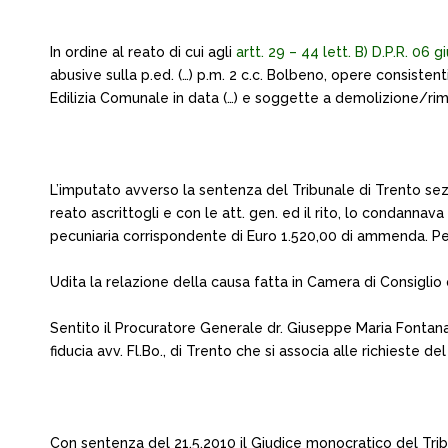
In ordine al reato di cui agli
artt. 29 – 44 lett. B) D.P.R. 06 
abusive sulla p.ed. (…) p.m. 2 c.c. Bolbeno, opere consisten
Edilizia Comunale in data (…) e soggette a demolizione/rime
L’imputato avverso la sentenza del Tribunale di Trento se
reato ascrittogli e con le att. gen. ed il rito, lo condanna
pecuniaria corrispondente di Euro 1.520,00 di ammenda. P
Udita la relazione della causa fatta in Camera di Consiglio 
Sentito il Procuratore Generale dr. Giuseppe Maria Fontana
fiducia avv. Fl.Bo., di Trento che si associa alle richieste de
Con sentenza del 21.5.2010 il Giudice monocratico del Tribuna