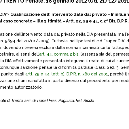
TRENTO Penale, 18 gennaio 2012 (Ud. 21/12/2011)
DIA”- Qualificazione dell’intervento data dal privato – Ininflue
l caso concreto – Illegittimità – Artt. 22, 29 e 44, c.2^ Bis, D.P.
cazione dell’intervento data dal privato nella DIA presentata, ma l’e
9894 del 20/01/2009). Tuttavia, nell’ipotesi di c.d. “super DIA” di 
, dovendo ritenersi escluse dalla norma incriminatrice le fattispecie
truire, ai sensi dell’
art. 44, comma 2 bis
, l’assenza sia del permesso
lla DIA effettivamente presentata integrano il reato di cui al succ
comunque sanzione penale la difformità parziale (Cass. Sez. 3, S
e punito dagli
artt. 29 e 44, lett. b), D.P.R. n. 380 del 2001
, perché il
ealizzazione di un manufatto in parte diverso dal precedente per mod
imento autorizzatorio.
le di Trento, sez. di Tione) Pres. Pagliuca, Rel. Ricchi