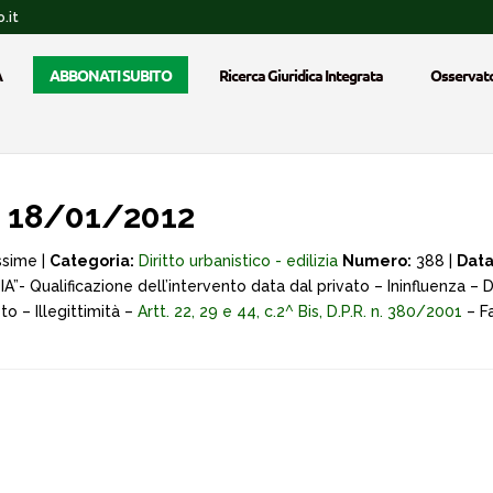
.it
A
ABBONATI SUBITO
Ricerca Giuridica Integrata
Osservato
 18/01/2012
ssime |
Categoria:
Diritto urbanistico - edilizia
Numero:
388 |
Data
 DIA”- Qualificazione dell’intervento data dal privato – Ininfluenza – 
to – Illegittimità –
Artt. 22, 29 e 44, c.2^ Bis, D.P.R. n. 380/2001
– Fa