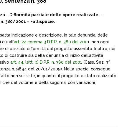
, Sentenza n. 388
nza – Difformità parziale delle opere realizzate –
R. n. 380/2001 – Fattispecie.
satta indicazione e descrizione, in tale denuncia, delle
cui all’
art. 22 comma 3 D.P.R. n. 380 del 200
1, non ogni
 di parziale difformità dal progetto assentito. Inoltre, nei
 di costruire sia della denunzia di inizio dell’attività
essivo
art. 44, lett. b) D.P.R. n. 380 del 2001
(Cass. Sez, 3^
entenza n. 9894 del 20/01/2009). Nella specie, consegue
 fatto non sussiste, in quanto il progetto è stato realizzato
ifiche del volume e della sagoma, con variazioni,