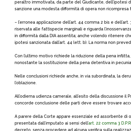
peraltro immotivata, da parte del Giudicante, dell’ipotes
sanzione una modesta difformità di opera non ricompresa tra
– l’erronea applicazione dell’art. 44 comma 2 bis e dell’art. 
riservata alle fattispecie marginali e riguarda l’inosservan
in difformità dalla DIA assentita; anche volendo ritenere che
ipotesi sanzionata dall’art. 44 lett. b). La norma non prevede
Con l’ultimo motivo richiede la riduzione della pena infli
nonostante la sostituzione della pena detentiva in pecuniar
Nelle conclusioni richiede anche, in via subordinata, la der
l’oblazione.
All’odierna udienza camerale, all’esito della discussione i
concorde conclusione delle parti deve essere trovare acc
A parere della Corte appare essenziale ed assorbente di ogni 
presentata dall’imputato ai sensi dell’
art. 22 comma 3 D.P.
decreto, senza procedere ad alcuna verifica sulla realizzaz