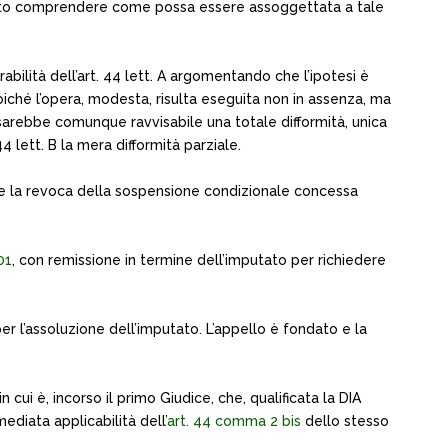
è dato comprendere come possa essere assoggettata a tale
rabilità dell’art. 44 lett. A argomentando che l’ipotesi è
poiché l’opera, modesta, risulta eseguita non in assenza, ma
on sarebbe comunque ravvisabile una totale difformità, unica
44 lett. B la mera difformità parziale.
a e la revoca della sospensione condizionale concessa
01
, con remissione in termine dell’imputato per richiedere
r l’assoluzione dell’imputato. L’appello è fondato e la
cui è, incorso il primo Giudice, che, qualificata la DIA
ediata applicabilità dell’
art. 44 comma 2 bis
dello stesso