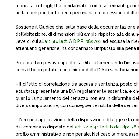
rubrica ascrittogli, l’ha condannato, con le attenuanti gen
nella corrispondente pena pecuniaria e concessione della
Sostiene il Giudice che, sulla base della documentazione ac
dell’abitazione, di dimensioni più ampie rispetto alla denun
lieve di cui all’
art. 44 lett. A D.P.R. 380/01
ed esclusa la rile
attenuanti generiche, ha condannato l’imputato alla pena i
Propone tempestivo appello la Difesa lamentando l’insussi
coinvolto l’imputato, con diniego della DIA in sanatoria no
– il difetto di correlazione tra accusa e sentenza, posto che i
età stata presentata una DIA regolarmente assentita, e che, a
quanto l’ampliamento del terrazzo non era in difformità de
diversa imputazione, con conseguente nullità della senten
– l’erronea applicazione della disposizione di legge e la co
dal combinato disposto dell’
art. 22 e 44 lett. b del dpr. 38
profilo amministrativo e non penale. Nel caso la mera assogg