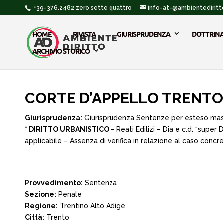
+39-376.2482 zero sette quattro
info-at-@ambientediritto
HOME
RIVISTA
GIURISPRUDENZA
DOTTRIN
ARCHIVIO STORICO
CORTE D’APPELLO TRENTO
Giurisprudenza:
Giurisprudenza Sentenze per esteso ma
* DIRITTO URBANISTICO
– Reati Edilizi – Dia e c.d. “super
applicabile – Assenza di verifica in relazione al caso concre
Provvedimento:
Sentenza
Sezione:
Penale
Regione:
Trentino Alto Adige
Città:
Trento