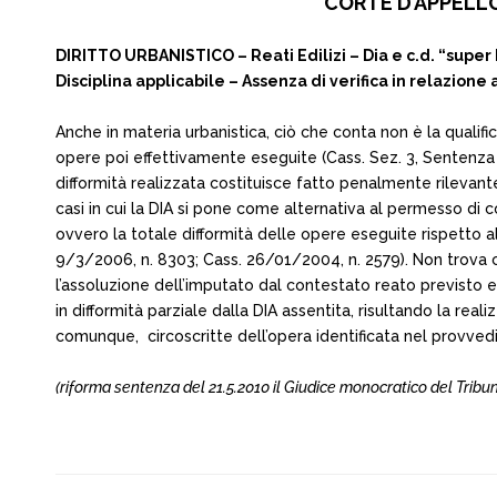
CORTE D’APPELLO 
DIRITTO URBANISTICO – Reati Edilizi – Dia e c.d. “super 
Disciplina applicabile – Assenza di verifica in relazione a
Anche in materia urbanistica, ciò che conta non è la qualifi
opere poi effettivamente eseguite (Cass. Sez. 3, Sentenza n. 
difformità realizzata costituisce fatto penalmente rilevante
casi in cui la DIA si pone come alternativa al permesso di cos
ovvero la totale difformità delle opere eseguite rispetto a
9/3/2006, n. 8303; Cass. 26/01/2004, n. 2579). Non trova 
l’assoluzione dell’imputato dal contestato reato previsto 
in difformità parziale dalla DIA assentita, risultando la r
comunque, circoscritte dell’opera identificata nel provved
(riforma sentenza del 21.5.2010 il Giudice monocratico del Tribuna