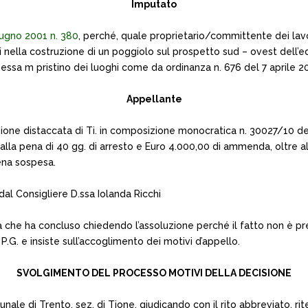
Imputato
giugno 2001 n. 380
, perché, quale proprietario/committente dei lavor
ti nella costruzione di un poggiolo sul prospetto sud – ovest dell’e
ssa m pristino dei luoghi come da ordinanza n. 676 del 7 aprile 2009
Appellante
zione distaccata di Ti. in composizione monocratica n. 30027/10 d
va alla pena di 40 gg. di arresto e Euro 4.000,00 di ammenda, oltre
ena sospesa.
dal Consigliere D.ssa Iolanda Ricchi
 che ha concluso chiedendo l’assoluzione perché il fatto non è pre
l P.G. e insiste sull’accoglimento dei motivi d’appello.
SVOLGIMENTO DEL PROCESSO MOTIVI DELLA DECISIONE
le di Trento, sez. di Tione, giudicando con il rito abbreviato, riten