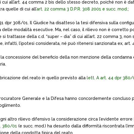
i di cui all’art. 44 comma 2 bis dello stesso decreto, poiché non 
 quelle di cui all’
art. 22 comma 3 D.P.R. 308 2001 e succ. mod
.;
31 dpr 308/01. Il Giudice ha disatteso la tesi difensiva sulla configu
za delle modalità esecutive. Ma, nel caso, il rilievo non è corretto 
 si trattasse della c.d. “super – dia” di cui all’art. 22 comma 3, n
, infatti, l’ipotesi considerata, né può ritenersi sanzionata ex, art. 
tta, la concessione del beneficio della non menzione della condann
ia.
ubricazione del reato in quello previsto alla
lett. A art. 44 dpr 380/
l Procuratore Generale e la Difesa hanno concordemente concluso pe
oglimento.
altro rilievo difensivo la considerazione circa l’evidente errore in 
R. 380/01
(e succ. mod.) ha desunto dalla difformità riscontrata l’imm
ione della condotta tipica del reato.