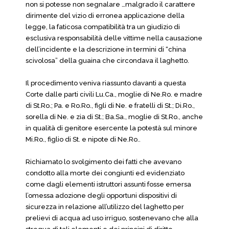
non si potesse non segnalare …malgrado il carattere
dirimente del vizio di erronea applicazione della
legge, la faticosa compatibilità tra un giudizio di
esclusiva responsabilità delle vittime nella causazione
dell’incidente e la descrizione in termini di “china
scivolosa” della guaina che circondava il laghetto.
Il procedimento veniva riassunto davanti a questa
Corte dalle parti civili Lu.Ca., moglie di Ne.Ro. e madre
di St.Ro.; Pa. e Ro.Ro., figli di Ne. e fratelli di St.; Di.Ro.,
sorella di Ne. e zia di St.; Ba.Sa., moglie di St.Ro., anche
in qualità di genitore esercente la potestà sul minore
Mi.Ro., figlio di St. e nipote di Ne.Ro..
Richiamato lo svolgimento dei fatti che avevano
condotto alla morte dei congiunti ed evidenziato
come dagli elementi istruttori assunti fosse emersa
l’omessa adozione degli opportuni dispositivi di
sicurezza in relazione all’utilizzo del laghetto per
prelievi di acqua ad uso irriguo, sostenevano che alla