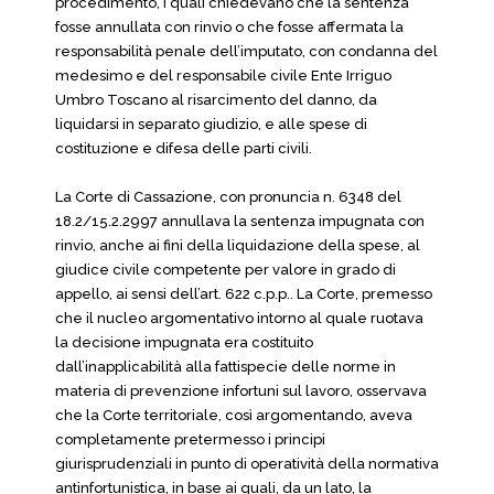
procedimento, i quali chiedevano che la sentenza
fosse annullata con rinvio o che fosse affermata la
responsabilità penale dell’imputato, con condanna del
medesimo e del responsabile civile Ente Irriguo
Umbro Toscano al risarcimento del danno, da
liquidarsi in separato giudizio, e alle spese di
costituzione e difesa delle parti civili.
La Corte di Cassazione, con pronuncia n. 6348 del
18.2/15.2.2997 annullava la sentenza impugnata con
rinvio, anche ai fini della liquidazione della spese, al
giudice civile competente per valore in grado di
appello, ai sensi dell’art. 622 c.p.p.. La Corte, premesso
che il nucleo argomentativo intorno al quale ruotava
la decisione impugnata era costituito
dall’inapplicabilità alla fattispecie delle norme in
materia di prevenzione infortuni sul lavoro, osservava
che la Corte territoriale, così argomentando, aveva
completamente pretermesso i principi
giurisprudenziali in punto di operatività della normativa
antinfortunistica, in base ai quali, da un lato, la