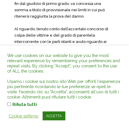
fin dal giudizio di primo grado, va concessa una
somma a titolo di provvisionale nei limiti in cui può
ritenersi raggiunta la prova del danno.
Al riguardo, tenuto conto dell’accertato concorso di
colpa delle vittime e del grado di parentela
intercorrente con le parti istanti e avuto riguardo ai
criteri di liquidazione del danno non patrimoniale
normalmente adottati in ambito distrettuale, la
We use cookies on our website to give you the most
relevant experience by remembering your preferences and
provvisionale più essere determinata, per ciascuno
repeat visits. By clicking “Accept”, you consent to the use
degli aventi diritto, come segue:
of ALL the cookies.
– Euro 125.000,00 a favore di Co.Lu. (moglie di Ne.Ro. e
Usiamo i cookie sul nostro sito Web per offrirti l'esperienza
madre di St.Ro.);
più pertinente ricordando le tue preferenze se ripeti le
visite. Facendo clic su "Accetta", acconsenti all'uso di tutti i
– Euro 75.000,00 ciascuno a favore di Ro.Pa. e Ro.Ro.
cookie. Altrimenti puoi rifiutare tutti i cookie.
(figli di Ne.Ro. e fratelli di St.Ro.);
.
Rifiuta tutti
– Euro 10.000,00 a favore di Di.Ro. (sorella di Ne.Ro.);
– Euro 75.000,00 a favore di Sa.Ba. (moglie di St.Ro.);
Cookie settings
ACCETTA
– Euro 75.000,00 a favore di Ro.Mi. (figlio di St.Ro.).