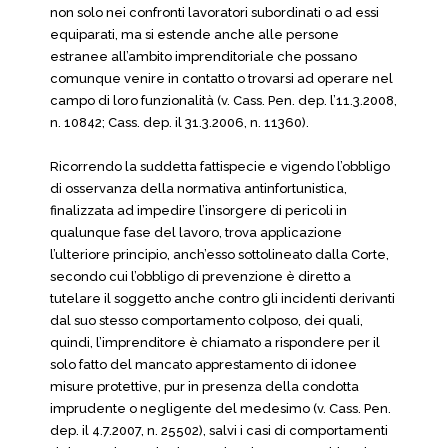
non solo nei confronti lavoratori subordinati o ad essi
equiparati, ma si estende anche alle persone
estranee all’ambito imprenditoriale che possano
comunque venire in contatto o trovarsi ad operare nel
campo di loro funzionalità (v. Cass. Pen. dep. l’11.3.2008,
n. 10842; Cass. dep. il 31.3.2006, n. 11360).
Ricorrendo la suddetta fattispecie e vigendo l’obbligo
di osservanza della normativa antinfortunistica,
finalizzata ad impedire l’insorgere di pericoli in
qualunque fase del lavoro, trova applicazione
l’ulteriore principio, anch’esso sottolineato dalla Corte,
secondo cui l’obbligo di prevenzione è diretto a
tutelare il soggetto anche contro gli incidenti derivanti
dal suo stesso comportamento colposo, dei quali,
quindi, l’imprenditore è chiamato a rispondere per il
solo fatto del mancato apprestamento di idonee
misure protettive, pur in presenza della condotta
imprudente o negligente del medesimo (v. Cass. Pen.
dep. il 4.7.2007, n. 25502), salvi i casi di comportamenti