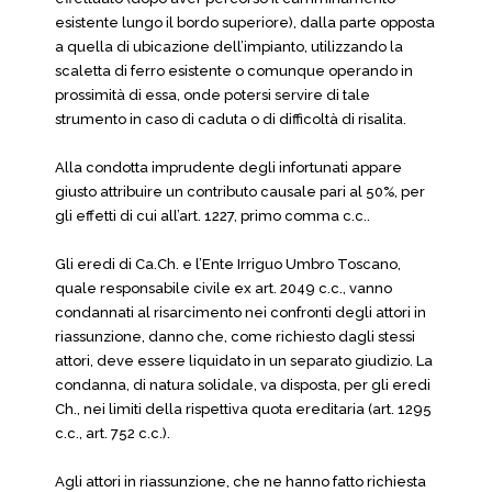
esistente lungo il bordo superiore), dalla parte opposta
a quella di ubicazione dell’impianto, utilizzando la
scaletta di ferro esistente o comunque operando in
prossimità di essa, onde potersi servire di tale
strumento in caso di caduta o di difficoltà di risalita.
Alla condotta imprudente degli infortunati appare
giusto attribuire un contributo causale pari al 50%, per
gli effetti di cui all’art. 1227, primo comma c.c..
Gli eredi di Ca.Ch. e l’Ente Irriguo Umbro Toscano,
quale responsabile civile ex art. 2049 c.c., vanno
condannati al risarcimento nei confronti degli attori in
riassunzione, danno che, come richiesto dagli stessi
attori, deve essere liquidato in un separato giudizio. La
condanna, di natura solidale, va disposta, per gli eredi
Ch., nei limiti della rispettiva quota ereditaria (art. 1295
c.c., art. 752 c.c.).
Agli attori in riassunzione, che ne hanno fatto richiesta