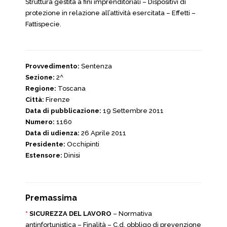
Struttura gestita a fini imprenditoriali – Dispositivi di
protezione in relazione all’attività esercitata – Effetti –
Fattispecie.
Provvedimento:
Sentenza
Sezione:
2^
Regione:
Toscana
Città:
Firenze
Data di pubblicazione:
19 Settembre 2011
Numero:
1160
Data di udienza:
26 Aprile 2011
Presidente:
Occhipinti
Estensore:
Dinisi
Premassima
*
SICUREZZA DEL LAVORO
– Normativa
antinfortunistica – Finalità – C.d. obbligo di prevenzione