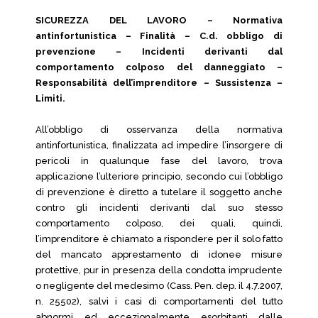
SICUREZZA DEL LAVORO – Normativa
antinfortunistica – Finalità – C.d. obbligo di
prevenzione – Incidenti derivanti dal
comportamento colposo del danneggiato –
Responsabilità dell’imprenditore – Sussistenza –
Limiti.
All’obbligo di osservanza della normativa
antinfortunistica, finalizzata ad impedire l’insorgere di
pericoli in qualunque fase del lavoro, trova
applicazione l’ulteriore principio, secondo cui l’obbligo
di prevenzione è diretto a tutelare il soggetto anche
contro gli incidenti derivanti dal suo stesso
comportamento colposo, dei quali, quindi,
l’imprenditore è chiamato a rispondere per il solo fatto
del mancato apprestamento di idonee misure
protettive, pur in presenza della condotta imprudente
o negligente del medesimo (Cass. Pen. dep. il 4.7.2007,
n. 25502), salvi i casi di comportamenti del tutto
abnormi ed eccezionalmente esorbitanti dalle