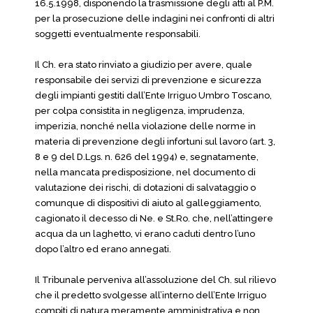
16.5.1998, disponendo la trasmissione degli atti al P.M.
per la prosecuzione delle indagini nei confronti di altri
soggetti eventualmente responsabili.
Il Ch. era stato rinviato a giudizio per avere, quale
responsabile dei servizi di prevenzione e sicurezza
degli impianti gestiti dall’Ente Irriguo Umbro Toscano,
per colpa consistita in negligenza, imprudenza,
imperizia, nonché nella violazione delle norme in
materia di prevenzione degli infortuni sul lavoro (art. 3,
8 e 9 del D.Lgs. n. 626 del 1994) e, segnatamente,
nella mancata predisposizione, nel documento di
valutazione dei rischi, di dotazioni di salvataggio o
comunque di dispositivi di aiuto al galleggiamento,
cagionato il decesso di Ne. e St.Ro. che, nell’attingere
acqua da un laghetto, vi erano caduti dentro l’uno
dopo l’altro ed erano annegati.
Il Tribunale perveniva all’assoluzione del Ch. sul rilievo
che il predetto svolgesse all’interno dell’Ente Irriguo
compiti di natura meramente amministrativa e non