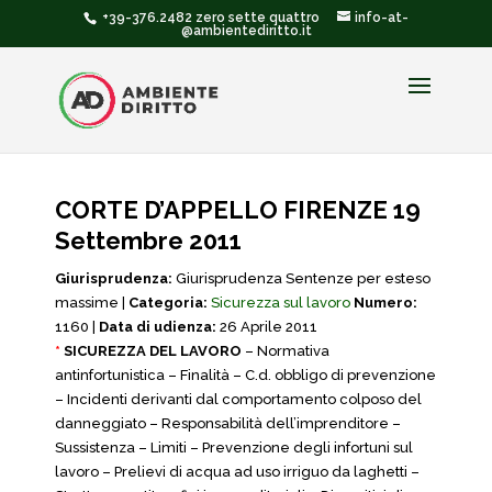
+39-376.2482 zero sette quattro
info-at-
@ambientediritto.it
CORTE D’APPELLO FIRENZE 19
Settembre 2011
Giurisprudenza:
Giurisprudenza Sentenze per esteso
massime |
Categoria:
Sicurezza sul lavoro
Numero:
1160 |
Data di udienza:
26 Aprile 2011
*
SICUREZZA DEL LAVORO
– Normativa
antinfortunistica – Finalità – C.d. obbligo di prevenzione
– Incidenti derivanti dal comportamento colposo del
danneggiato – Responsabilità dell’imprenditore –
Sussistenza – Limiti – Prevenzione degli infortuni sul
lavoro – Prelievi di acqua ad uso irriguo da laghetti –