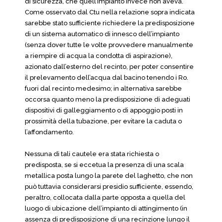
di sicurezza, che quell’impianto invece non aveva.
Come osservato dal Ctu nella relazione sopra indicata
sarebbe stato sufficiente richiedere la predisposizione
di un sistema automatico di innesco dell’impianto
(senza dover tutte le volte provvedere manualmente
a riempire di acqua la condotta di aspirazione),
azionato dall’esterno del recinto, per poter consentire
il prelevamento dell’acqua dal bacino tenendo i Ro.
fuori dal recinto medesimo; in alternativa sarebbe
occorsa quanto meno la predisposizione di adeguati
dispositivi di galleggiamento o di appoggio posti in
prossimità della tubazione, per evitare la caduta o
l’affondamento.
Nessuna di tali cautele era stata richiesta o
predisposta, se si eccetua la presenza di una scala
metallica posta lungo la parete del laghetto, che non
può tuttavia considerarsi presidio sufficiente, essendo,
peraltro, collocata dalla parte opposta a quella del
luogo di ubicazione dell’impianto di attingimento (in
assenza di predisposizione di una recinzione lungo il