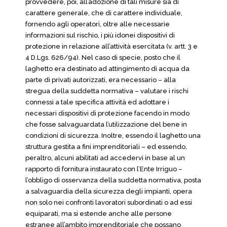
provvedere, poi, all’adozione di tali misure sia di
carattere generale, che di carattere individuale,
fornendo agli operatori, oltre alle necessarie
informazioni sul rischio, i più idonei dispositivi di
protezione in relazione all’attività esercitata (v. artt. 3 e
4 D.Lgs. 626/94). Nel caso di specie, posto che il
laghetto era destinato ad attingimento di acqua da
parte di privati autorizzati, era necessario – alla
stregua della suddetta normativa – valutare i rischi
connessi a tale specifica attività ed adottare i
necessari dispositivi di protezione facendo in modo
che fosse salvaguardata l’utilizzazione del bene in
condizioni di sicurezza. Inoltre, essendo il laghetto una
struttura gestita a fini imprenditoriali – ed essendo,
peraltro, alcuni abilitati ad accedervi in base al un
rapporto di fornitura instaurato con l’Ente Irriguo –
l’obbligo di osservanza della suddetta normativa, posta
a salvaguardia della sicurezza degli impianti, opera
non solo nei confronti lavoratori subordinati o ad essi
equiparati, ma si estende anche alle persone
estranee all’ambito imprenditoriale che possano