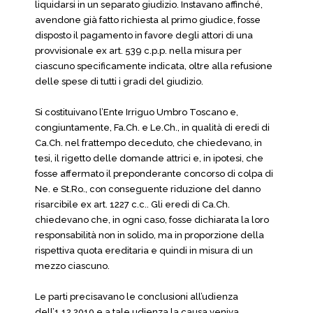
liquidarsi in un separato giudizio. Instavano affinché,
avendone già fatto richiesta al primo giudice, fosse
disposto il pagamento in favore degli attori di una
provvisionale ex art. 539 c.p.p. nella misura per
ciascuno specificamente indicata, oltre alla refusione
delle spese di tutti i gradi del giudizio.
Si costituivano l’Ente Irriguo Umbro Toscano e,
congiuntamente, Fa.Ch. e Le.Ch., in qualità di eredi di
Ca.Ch. nel frattempo deceduto, che chiedevano, in
tesi, il rigetto delle domande attrici e, in ipotesi, che
fosse affermato il preponderante concorso di colpa di
Ne. e St.Ro., con conseguente riduzione del danno
risarcibile ex art. 1227 c.c.. Gli eredi di Ca.Ch.
chiedevano che, in ogni caso, fosse dichiarata la loro
responsabilità non in solido, ma in proporzione della
rispettiva quota ereditaria e quindi in misura di un
mezzo ciascuno.
Le parti precisavano le conclusioni all’udienza
dell’1.12.2010 e a tale udienza la causa veniva