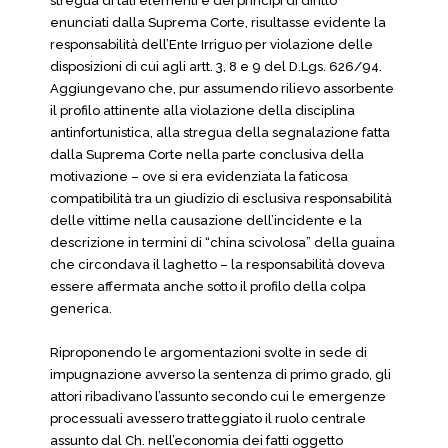
stregua di tali elementi e dei principi di diritto
enunciati dalla Suprema Corte, risultasse evidente la
responsabilità dell’Ente Irriguo per violazione delle
disposizioni di cui agli artt. 3, 8 e 9 del D.Lgs. 626/94.
Aggiungevano che, pur assumendo rilievo assorbente
il profilo attinente alla violazione della disciplina
antinfortunistica, alla stregua della segnalazione fatta
dalla Suprema Corte nella parte conclusiva della
motivazione – ove si era evidenziata la faticosa
compatibilità tra un giudizio di esclusiva responsabilità
delle vittime nella causazione dell’incidente e la
descrizione in termini di “china scivolosa” della guaina
che circondava il laghetto – la responsabilità doveva
essere affermata anche sotto il profilo della colpa
generica.
Riproponendo le argomentazioni svolte in sede di
impugnazione avverso la sentenza di primo grado, gli
attori ribadivano l’assunto secondo cui le emergenze
processuali avessero tratteggiato il ruolo centrale
assunto dal Ch. nell’economia dei fatti oggetto