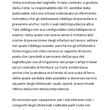
china scivolosa del laghetto. In tale contesto, a giudizio
della Corte, la responsabilità del Ch. sarebbe stata
ipotizzabile solo ove si fosse individuato un riferimento
normativo che gli addossasse l’obbligo di prevedere e
prevenire anche i rischi creati dall’imprudenza altrui.
Tale obbligo non era configurabile nella fattispecie in
esame, nella quale non aveva senso il richiamo alle
norme di prevenzione degli infortuni sul lavoro, settore
nel quale l’obbligo sussiste, perché tra gli infortunati e
l’Ente Irriguo non intercorreva un rapporto di lavoro,
posto che i predetti si servivano dell’acqua del
laghetto per uso di irrigazione dei propri campi in base
ad un contratto di fornitura. La Corte evidenziava
anche che la struttura era fornita di una scala di ferro,
della quale sarebbe stato possibile e doveroso servirsi
da parte degli infortunati i quali, quindi, erano rimasti
vittima della loro stessa imprudenza.
Ricorrevano per cassazione, per i soli interessi civili, i
congiunti degli infortunati costituitisi parti civile nel