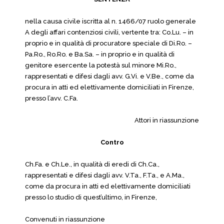
nella causa civile iscritta al n. 1466/07 ruolo generale
A degli affari contenziosi civili, vertente tra: Co.Lu. – in
proprio e in qualità di procuratore speciale di Di.Ro. –
Pa.Ro., Ro.Ro. e Ba.Sa. – in proprio e in qualità di
genitore esercente la potestà sul minore Mi.Ro.,
rappresentati e difesi dagli avv. G.Vi. e V.Be., come da
procura in atti ed elettivamente domiciliati in Firenze,
presso l’avv. C.Fa.
Attori in riassunzione
Contro
Ch.Fa. e Ch.Le., in qualità di eredi di Ch.Ca.,
rappresentati e difesi dagli avv. V.Ta., F.Ta., e A.Ma.,
come da procura in atti ed elettivamente domiciliati
presso lo studio di quest’ultimo, in Firenze,
Convenuti in riassunzione