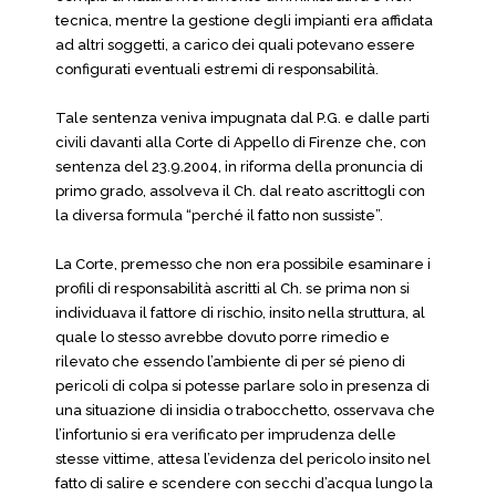
tecnica, mentre la gestione degli impianti era affidata
ad altri soggetti, a carico dei quali potevano essere
configurati eventuali estremi di responsabilità.
Tale sentenza veniva impugnata dal P.G. e dalle parti
civili davanti alla Corte di Appello di Firenze che, con
sentenza del 23.9.2004, in riforma della pronuncia di
primo grado, assolveva il Ch. dal reato ascrittogli con
la diversa formula “perché il fatto non sussiste”.
La Corte, premesso che non era possibile esaminare i
profili di responsabilità ascritti al Ch. se prima non si
individuava il fattore di rischio, insito nella struttura, al
quale lo stesso avrebbe dovuto porre rimedio e
rilevato che essendo l’ambiente di per sé pieno di
pericoli di colpa si potesse parlare solo in presenza di
una situazione di insidia o trabocchetto, osservava che
l’infortunio si era verificato per imprudenza delle
stesse vittime, attesa l’evidenza del pericolo insito nel
fatto di salire e scendere con secchi d’acqua lungo la