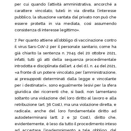
per cui quando l’attività amministrativa, ancorché a
carattere vincolato, tuteli in via diretta l’interesse
pubblico, la situazione vantata dal privato non può che
essere protetta in via mediata, così assumendo
consistenza di interesse legittimo».
7. Per quanto attiene all’obbligo di vaccinazione contro
il virus Sars-CoV-2 per il personale sanitario, come ha
già chiarito la sentenza n. 7045 del 20 ottobre 2021,
infatti, tutti gli atti della sequenza procedimentale
introdotta e disciplinata dall’art. 4 del d.l. n. 44 del 2021,
«a fronte di un potere vincolato, per l’amministrazione,
ai presupposti determinati dalla legge e vincolante
per i destinatari», sono egualmente lesivi per la sfera
giuridica dei ricorrenti che, si badi, non lamentano
soltanto una violazione del loro diritto al lavoro e alla
retribuzione (art. 36 Cost.), ma una violazione diretta, e
radicale, anche del loro fondamentale diritto ad
autodeterminarsi (artt. 2 e 32 Cost.), diritto che,
evidentemente, è leso da tutto il procedimento inteso
ad accertare l’inadempimento a tale obbligo, dal