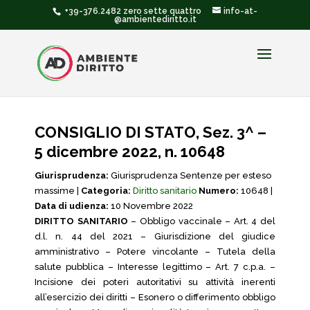
+39-376.2482 zero sette quattro
info-at-
@ambientediritto.it
CONSIGLIO DI STATO, Sez. 3^ –
5 dicembre 2022, n. 10648
Giurisprudenza:
Giurisprudenza Sentenze per esteso
massime |
Categoria:
Diritto sanitario
Numero:
10648 |
Data di udienza:
10 Novembre 2022
DIRITTO SANITARIO
– Obbligo vaccinale – Art. 4 del
d.l. n. 44 del 2021 – Giurisdizione del giudice
amministrativo – Potere vincolante – Tutela della
salute pubblica – Interesse legittimo – Art. 7 c.p.a. –
Incisione dei poteri autoritativi su attività inerenti
all’esercizio dei diritti – Esonero o differimento obbligo