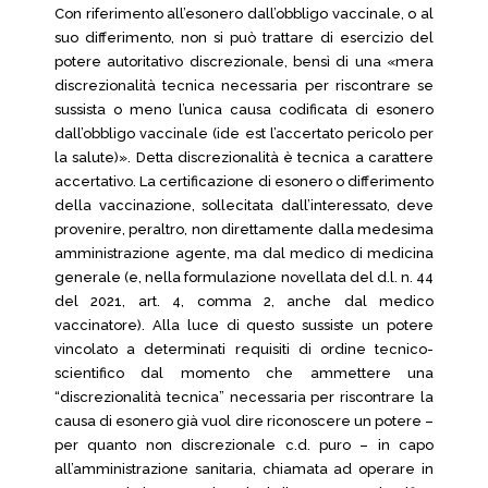
Con riferimento all’esonero dall’obbligo vaccinale, o al
suo differimento, non si può trattare di esercizio del
potere autoritativo discrezionale, bensì di una «mera
discrezionalità tecnica necessaria per riscontrare se
sussista o meno l’unica causa codificata di esonero
dall’obbligo vaccinale (ide est l’accertato pericolo per
la salute)». Detta discrezionalità è tecnica a carattere
accertativo. La certificazione di esonero o differimento
della vaccinazione, sollecitata dall’interessato, deve
provenire, peraltro, non direttamente dalla medesima
amministrazione agente, ma dal medico di medicina
generale (e, nella formulazione novellata del d.l. n. 44
del 2021, art. 4, comma 2, anche dal medico
vaccinatore). Alla luce di questo sussiste un potere
vincolato a determinati requisiti di ordine tecnico-
scientifico dal momento che ammettere una
“discrezionalità tecnica” necessaria per riscontrare la
causa di esonero già vuol dire riconoscere un potere –
per quanto non discrezionale c.d. puro – in capo
all’amministrazione sanitaria, chiamata ad operare in