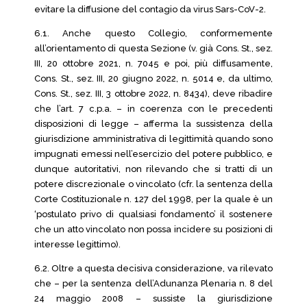
evitare la diffusione del contagio da virus Sars-CoV-2.
6.1. Anche questo Collegio, conformemente
all’orientamento di questa Sezione (v. già Cons. St., sez.
III, 20 ottobre 2021, n. 7045 e poi, più diffusamente,
Cons. St., sez. III, 20 giugno 2022, n. 5014 e, da ultimo,
Cons. St., sez. III, 3 ottobre 2022, n. 8434), deve ribadire
che l’art. 7 c.p.a. – in coerenza con le precedenti
disposizioni di legge – afferma la sussistenza della
giurisdizione amministrativa di legittimità quando sono
impugnati emessi nell’esercizio del potere pubblico, e
dunque autoritativi, non rilevando che si tratti di un
potere discrezionale o vincolato (cfr. la sentenza della
Corte Costituzionale n. 127 del 1998, per la quale è un
‘postulato privo di qualsiasi fondamento’ il sostenere
che un atto vincolato non possa incidere su posizioni di
interesse legittimo).
6.2. Oltre a questa decisiva considerazione, va rilevato
che – per la sentenza dell’Adunanza Plenaria n. 8 del
24 maggio 2008 – sussiste la giurisdizione