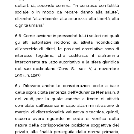
dell’art. 41, secondo comma, “in contrasto con l’utilità
sociale o in modo da recare danno alla salute”,
oltreché “all’ambiente, alla sicurezza, alla libertà, alla
dignità umana”.
6.6. Come avviene in pressoché tutti i settori nei quali
gli atti autoritativi incidono su attività riconducibili
all’esercizio di ‘diritti’, le posizioni correlative sono di
interesse legittimo, che costituisce il diaframma
intercorrente tra l’atto autoritativo e la sfera giuridica
del suo destinatario (Cons. St., sez. V, 4 novembre
1994, n. 1257).
6.7. Rilevano anche le considerazioni poste a base
della sopra citata sentenza dell’Adunanza Plenaria n. 8
del 2008, per la quale «anche a fronte di attività
connotate dall’assenza in capo all’amministrazione di
margini di discrezionalità valutativa o tecnica, quindi,
occorre avere riguardo, in sede di verifica della
natura della corrispondente posizione soggettiva del
privato, alla finalità perseguita dalla norma primaria,