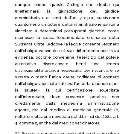
dunque, ritiene questo Collegio che debba qui
(ri)affermarsi la giurisdizione del giudice
amministrativo, ai sensi dell’art. 7 c.p.a., sussistendo
quantomeno un potere dell’amministrazione sanitaria
vincolato a determinati presupposti giacché, come
riconosce la stessa fondamentale ordinanza della
Suprema Corte, laddove la legge consente l’esonero
dall’obbligo vaccinale o il suo differimento non trova
evidenza, occorre convenirne, l’esercizio del potere
autoritativo discrezionale, bensì una «mera
discrezionalità tecnica necessaria per riscontrare se
sussista o meno l’unica causa codificata di esonero
dall’obbligo vaccinale (ide est l’accertato pericolo per
la salute)», la cui certificazione, sollecitata
dall’interessato, deve provenire, peraltro, non
direttamente dalla medesima amministrazione
agente, ma dal medico di medicina generale (e,
nella formulazione novellata del d.l. n. 44 del 2021, art.
4, comma 2, anche dal medico vaccinatore).
7.3. Se così è, dunque, non può dubitarsi che un potere