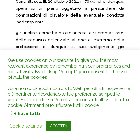
Cons. St., sez. III, 20 ottobre 2021, n. 7045), che, dunque,
opera su un piano oggettivo, a prescindere da
connotazioni di disvalore della eventuale condotta
inadempiente.
9.4. Inoltre, come ha notato ancora la Suprema Corte,
detto requisito essenziale attiene all’esercizio della
professione e, dunque, al suo svolgimento già
consentito dalla previa iscrizione all’albo professionale
We use cookies on our website to give you the most
– svolgimento che, in caso di inadempimento
relevant experience by remembering your preferences and
all’obbligo di vaccinazione, rimane solo
repeat visits. By clicking “Accept”, you consent to the use
temporaneamente inibito – ma non incide sullo status
of ALL the cookies.
di professionista iscritto all’albo, che persiste come
Usiamo i cookie sul nostro sito Web per offrirti l'esperienza
tale.
più pertinente ricordando le tue preferenze se ripeti le
9.5. Non trovano rilievo, pertanto, la materia
visite. Facendo clic su "Accetta", acconsenti all'uso di tutti i
cookie. Altrimenti puoi rifiutare tutti i cookie.
dell’iscrizione all’albo professionale né quella
.
disciplinare, laddove, poi, per quest’ultima, la
Rifiuta tutti
conferma della sua non pertinenza rispetto
Cookie settings
ACCETTA
all’inadempimento dell’obbligo vaccinale si trae
anche del d.l. n. 44 del 2021, stesso art. 4, comma 4,