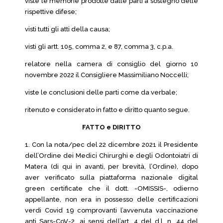
viste le memorie prodotte dalle parti a sostegno delle
rispettive difese;
visti tutti gli atti della causa;
visti gli artt. 105, comma 2, e 87, comma 3, c.p.a.
relatore nella camera di consiglio del giorno 10
novembre 2022 il Consigliere Massimiliano Noccelli;
viste le conclusioni delle parti come da verbale;
ritenuto e considerato in fatto e diritto quanto segue.
FATTO e DIRITTO
1. Con la nota/pec del 22 dicembre 2021 il Presidente
dell’Ordine dei Medici Chirurghi e degli Odontoiatri di
Matera (di qui in avanti, per brevità, l’Ordine), dopo
aver verificato sulla piattaforma nazionale digital
green certificate che il dott. -OMISSIS-, odierno
appellante, non era in possesso delle certificazioni
verdi Covid 19 comprovanti l’avvenuta vaccinazione
anti Sars-CoV-2, ai sensi dell’art. 4 del d.l. n. 44 del