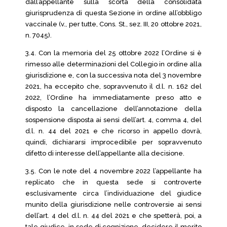
dall’appellante sulla scorta della consolidata
giurisprudenza di questa Sezione in ordine all’obbligo
vaccinale (v., per tutte, Cons. St., sez. III, 20 ottobre 2021,
n. 7045).
3.4. Con la memoria del 25 ottobre 2022 l’Ordine si è
rimesso alle determinazioni del Collegio in ordine alla
giurisdizione e, con la successiva nota del 3 novembre
2021, ha eccepito che, sopravvenuto il d.l. n. 162 del
2022, l’Ordine ha immediatamente preso atto e
disposto la cancellazione dell’annotazione della
sospensione disposta ai sensi dell’art. 4, comma 4, del
d.l. n. 44 del 2021 e che ricorso in appello dovrà,
quindi, dichiararsi improcedibile per sopravvenuto
difetto di interesse dell’appellante alla decisione.
3.5. Con le note del 4 novembre 2022 l’appellante ha
replicato che in questa sede si controverte
esclusivamente circa l’individuazione del giudice
munito della giurisdizione nelle controversie ai sensi
dell’art. 4 del d.l. n. 44 del 2021 e che spetterà, poi, a
tale giudice, in sede di cognizione, decidere il merito