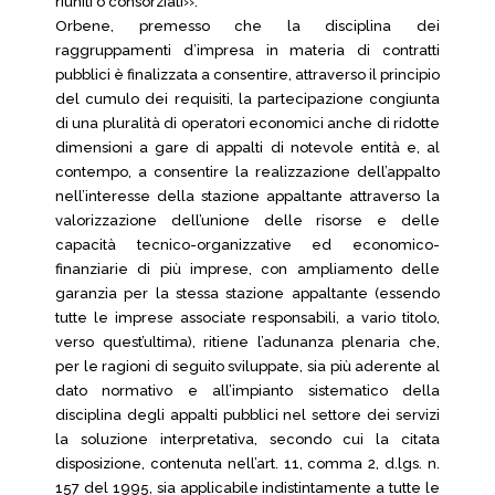
riuniti o consorziati››.
Orbene, premesso che la disciplina dei
raggruppamenti d’impresa in materia di contratti
pubblici è finalizzata a consentire, attraverso il principio
del cumulo dei requisiti, la partecipazione congiunta
di una pluralità di operatori economici anche di ridotte
dimensioni a gare di appalti di notevole entità e, al
contempo, a consentire la realizzazione dell’appalto
nell’interesse della stazione appaltante attraverso la
valorizzazione dell’unione delle risorse e delle
capacità tecnico-organizzative ed economico-
finanziarie di più imprese, con ampliamento delle
garanzia per la stessa stazione appaltante (essendo
tutte le imprese associate responsabili, a vario titolo,
verso quest’ultima), ritiene l’adunanza plenaria che,
per le ragioni di seguito sviluppate, sia più aderente al
dato normativo e all’impianto sistematico della
disciplina degli appalti pubblici nel settore dei servizi
la soluzione interpretativa, secondo cui la citata
disposizione, contenuta nell’art. 11, comma 2, d.lgs. n.
157 del 1995, sia applicabile indistintamente a tutte le