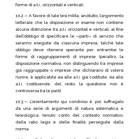
forme di a.t.i., orizzontali e verticali.
10.2.— A favore di tale tesi milita, anzitutto, l’argomento
letterale che la disposizione in esame non contiene
alcuna distinzione tra a.t.i. orizzontali e verticali, al fine
dell’obbligo di specificare le ‹‹parti›› di servizio che
saranno eseguite da ciascuna impresa, talché tale
obbligo deve ritenersi operante per entrambe le
forme di raggruppamenti di imprese (peraltro, la
disposizione normativa, non distinguendo tra imprese
già raggruppate o imprese che dichiarano di volersi
riunire, è applicabile sia alle a.t.i. già costituite, sia alle
a.t.i. costituende; del resto, la questione non è
controversa tra le parti).
10.3.— L’orientamento qui condiviso è, poi, suffragato
da una serie di argomenti di natura sistematica e
teleologica, tenuto conto del contesto normativo,
della ratio legis e delle finalità perseguite dalla
norma.