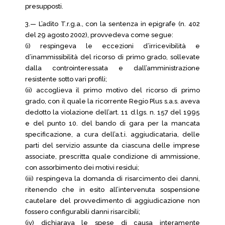
presupposti.
3.— L’adito T.r.g.a., con la sentenza in epigrafe (n. 402
del 29 agosto 2002), provvedeva come segue:
(i) respingeva le eccezioni d’irricevibilità e
d’inammissibilità del ricorso di primo grado, sollevate
dalla controinteressata e dall’amministrazione
resistente sotto vari profili;
(ii) accoglieva il primo motivo del ricorso di primo
grado, con il quale la ricorrente Regio Plus s.a.s. aveva
dedotto la violazione dell’art. 11 d.lgs. n. 157 del 1995
e del punto 10. del bando di gara per la mancata
specificazione, a cura dell’a.t.i. aggiudicataria, delle
parti del servizio assunte da ciascuna delle imprese
associate, prescritta quale condizione di ammissione,
con assorbimento dei motivi residui;
(iii) respingeva la domanda di risarcimento dei danni,
ritenendo che in esito all’intervenuta sospensione
cautelare del provvedimento di aggiudicazione non
fossero configurabili danni risarcibili;
(iv) dichiarava le spese di causa interamente