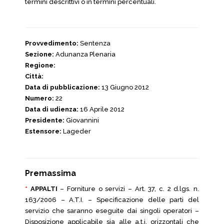
termini descrittivi o in termini percentuali.
Provvedimento:
Sentenza
Sezione:
Adunanza Plenaria
Regione:
Città:
Data di pubblicazione:
13 Giugno 2012
Numero:
22
Data di udienza:
16 Aprile 2012
Presidente:
Giovannini
Estensore:
Lageder
Premassima
*
APPALTI
– Forniture o servizi – Art. 37, c. 2 d.lgs. n.
163/2006 – A.T.I. – Specificazione delle parti del
servizio che saranno eseguite dai singoli operatori –
Disposizione applicabile sia alle a.t.i. orizzontali che