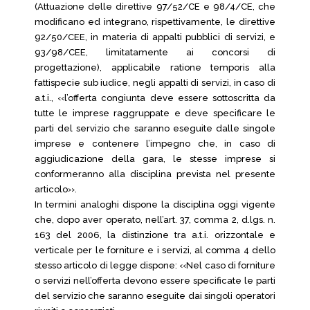
(Attuazione delle direttive 97/52/CE e 98/4/CE, che
modificano ed integrano, rispettivamente, le direttive
92/50/CEE, in materia di appalti pubblici di servizi, e
93/98/CEE, limitatamente ai concorsi di
progettazione), applicabile ratione temporis alla
fattispecie sub iudice, negli appalti di servizi, in caso di
a.t.i., ‹‹l’offerta congiunta deve essere sottoscritta da
tutte le imprese raggruppate e deve specificare le
parti del servizio che saranno eseguite dalle singole
imprese e contenere l’impegno che, in caso di
aggiudicazione della gara, le stesse imprese si
conformeranno alla disciplina prevista nel presente
articolo››.
In termini analoghi dispone la disciplina oggi vigente
che, dopo aver operato, nell’art. 37, comma 2, d.lgs. n.
163 del 2006, la distinzione tra a.t.i. orizzontale e
verticale per le forniture e i servizi, al comma 4 dello
stesso articolo di legge dispone: ‹‹Nel caso di forniture
o servizi nell’offerta devono essere specificate le parti
del servizio che saranno eseguite dai singoli operatori