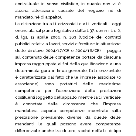
contrattuale in senso civilistico, in quanto non vi è
alcuna alterazione causale del negozio, né di
mandato, né di appalto).
La distinzione tra a.t.i. orizzontali e a.t.i. verticali – oggi
enunciata sul piano legislativo dall’art. 37, commi 1 e 2,
d. lgs. 12 aprile 2006, n. 163 (Codice dei contratti
pubblici relativi a lavori, servizi e forniture in attuazione
delle direttive 2004/17/CE e 2004/18/CE) – poggia
sul contenuto delle competenze portate da ciascuna
impresa raggruppata ai fini della qualificazione a una
determinata gara: in linea generale, l’a.t.i. orizzontale
è caratterizzata dal fatto che le imprese associate (o
associande) sono portatrici delle medesime
competenze per l’esecuzione delle prestazioni
costituenti l’oggetto dell’appalto, mentre l’a.t.i. verticale
è connotata dalla circostanza che l’impresa
mandataria apporta competenze incentrate sulla
prestazione prevalente, diverse da quelle delle
mandanti, le quali possono avere competenze
differenziate anche tra di loro, sicché nell’a.t.i. di tipo