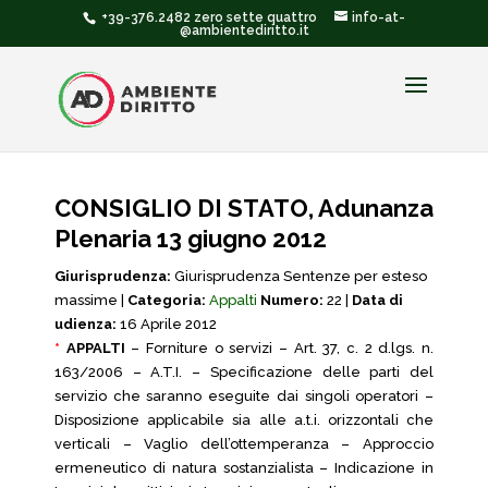
+39-376.2482 zero sette quattro
info-at-
@ambientediritto.it
CONSIGLIO DI STATO, Adunanza
Plenaria 13 giugno 2012
Giurisprudenza:
Giurisprudenza Sentenze per esteso
massime |
Categoria:
Appalti
Numero:
22 |
Data di
udienza:
16 Aprile 2012
*
APPALTI
– Forniture o servizi – Art. 37, c. 2 d.lgs. n.
163/2006 – A.T.I. – Specificazione delle parti del
servizio che saranno eseguite dai singoli operatori –
Disposizione applicabile sia alle a.t.i. orizzontali che
verticali – Vaglio dell’ottemperanza – Approccio
ermeneutico di natura sostanzialista – Indicazione in