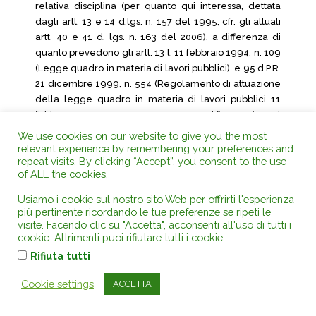
relativa disciplina (per quanto qui interessa, dettata
dagli artt. 13 e 14 d.lgs. n. 157 del 1995; cfr. gli attuali
artt. 40 e 41 d. lgs. n. 163 del 2006), a differenza di
quanto prevedono gli artt. 13 l. 11 febbraio 1994, n. 109
(Legge quadro in materia di lavori pubblici), e 95 d.P.R.
21 dicembre 1999, n. 554 (Regolamento di attuazione
della legge quadro in materia di lavori pubblici 11
febbraio 1994, n. 109 e successive modificazioni) per il
settore dei lavori (cfr. l’attuale art. 39 d. lgs. n. 163 del
We use cookies on our website to give you the most
2006), non prescrive, quale quota percentuale dei
relevant experience by remembering your preferences and
repeat visits. By clicking “Accept”, you consent to the use
requisiti di qualificazione e/o di capacità dovesse
of ALL the cookies.
essere posseduta da ciascuna impresa componente
del raggruppamento, affidando le relative
Usiamo i cookie sul nostro sito Web per offrirti l'esperienza
determinazioni alla discrezionalità della singola
più pertinente ricordando le tue preferenze se ripeti le
stazione appaltante (cfr., oggi, l’art 39 d. lgs. n. 163 del
visite. Facendo clic su "Accetta", acconsenti all'uso di tutti i
cookie. Altrimenti puoi rifiutare tutti i cookie.
2006 per i lavori, e gli artt. 40 e 41 per le forniture e i
.
servizi) –, spetta alla stazione appaltante il compito di
Rifiuta tutti
definire nella lex specialis, in relazione al contenuto
Cookie settings
ACCETTA
della prestazione, i requisiti di idoneità che devono
essere posseduti dalle imprese componenti il