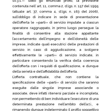
10.3.1.— Sotto gli enunciati profili, la previsione
contenuta nell’ art. 11, comma 2, d.lgs. n. 157 del 1995
(attuale art. 37, comma 4, d.lgs. n. 163 del 2006),
sull’obbligo di indicare in sede di presentazione
dell’offerta le ‹‹parti›› di servizio imputate a ciascun
operatore raggruppato, in primo luogo persegue la
finalità di consentire alla stazione appaltante
l’accertamento dell’impegno e dell’idoneità delle
imprese, indicate quali esecutrici delle prestazioni di
servizio in caso di aggiudicazione, a svolgere
effettivamente le ‹‹parti›› di servizio indicate, in
particolare consentendo la verifica della coerenza
dell’offerta con i requisiti di qualificazione, e dunque
della serietà e dell’affidabilità dell’offerta.
L’offerta contrattuale, che non contiene la
specificazione delle ‹‹parti›› di servizio che saranno
eseguite dalle singole imprese associande o
associate, deve infatti ritenersi parziale e incompleta,
non permettendo di ben individuare l’esecutore di una
determinata prestazione nell’ambito dell’a.t.i., e
rimanendo dunque indeterminato il profilo soggettivo