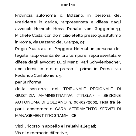
contro
Provincia autonoma di Bolzano, in persona del
Presidente in carica, rappresentata e difesa dagli
avvocati Heinrich Heiss, Renate von Guggenberg,
Michele Costa, con domicilio eletto presso quest’ultimo
in Roma, via Bassano del Grappa, 24;
Regio Plus s.a.s. di Pinggera Helmut, in persona del
legale rappresentante pro tempore, rappresentata e
difesa dagli avvocati Luigi Manzi, Karl Schwienbacher,
con domicilio eletto presso il primo in Roma, via
Federico Confalonieri, 5;
per la riforma
della sentenza del TRIBUNALE REGIONALE DI
GIUSTIZIA AMMINISTRATIVA (T.R.G.A.) – SEZIONE
AUTONOMA DI BOLZANO n. 00402/2002, resa tra le
parti, concernente GARA AFFIDAMENTO SERVIZI DI
MANAGEMENT PROGRAMMI-CE
Visti il ricorso in appello e i relativi allegati;
Viste le memorie difensive;