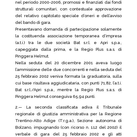
nel periodo 2000-2006, promossi e finanziati dai fondi
strutturali comunitari, con contestuale approvazione
del relativo capitolato speciale d’oneri e dell’avviso
del bando di gara.
Presentavano domanda di partecipazione solamente
la costituenda associazione temporanea d’impresa
(a.t.i.) tra le due società Bat s.r.l. e Apri s.p.a.,
capeggiata dalla prima, e la Regio Plus s.a.s. di
Pinggera Helmut.
Nella seduta del 20 dicembre 2001 aveva luogo
l’ammissione delle due concorrenti e nella seduta del
25 febbraio 2002 veniva formata la graduatoria, sulla
cui base risultava aggiudicataria, con punti 71,82, l’a.t.i.
Bat s.r.l./Apri s.p.a., mentre la Regio Plus s.a.s. di
Pinggera Helmut conseguiva 65,94 punti.
2.— La seconda classificata adiva il Tribunale
regionale di giustizia amministrativa per la Regione
Trentino-Alto Adige (T.r.g.a.), Sezione autonoma di
Bolzano, impugnando (con ricorso n. 112 del 2002) il
verbale di gara del 25 febbraio 2002 e gli atti