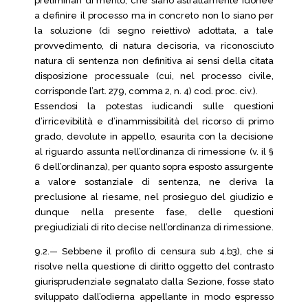
preliminari di merito, che siano astrattamente idonee
a definire il processo ma in concreto non lo siano per
la soluzione (di segno reiettivo) adottata, a tale
provvedimento, di natura decisoria, va riconosciuto
natura di sentenza non definitiva ai sensi della citata
disposizione processuale (cui, nel processo civile,
corrisponde l’art. 279, comma 2, n. 4) cod. proc. civ.).
Essendosi la potestas iudicandi sulle questioni
d’irricevibilità e d’inammissibilità del ricorso di primo
grado, devolute in appello, esaurita con la decisione
al riguardo assunta nell’ordinanza di rimessione (v. il §
6 dell’ordinanza), per quanto sopra esposto assurgente
a valore sostanziale di sentenza, ne deriva la
preclusione al riesame, nel prosieguo del giudizio e
dunque nella presente fase, delle questioni
pregiudiziali di rito decise nell’ordinanza di rimessione.
9.2.— Sebbene il profilo di censura sub 4.b3), che si
risolve nella questione di diritto oggetto del contrasto
giurisprudenziale segnalato dalla Sezione, fosse stato
sviluppato dall’odierna appellante in modo espresso