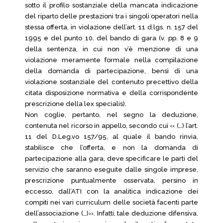
sotto il profilo sostanziale della mancata indicazione
del riparto delle prestazioni tra i singoli operatori nella
stessa offerta, in violazione dell’art. 11 d.lgs. n. 157 del
1995 e del punto 10. del bando di gara (v. pp. 8 e 9
della sentenza, in cui non v’è menzione di una
violazione meramente formale nella compilazione
della domanda di partecipazione, bensì di una
violazione sostanziale del contenuto precettivo della
citata disposizione normativa e della corrispondente
prescrizione della lex specialis).
Non coglie, pertanto, nel segno la deduzione,
contenuta nel ricorso in appello, secondo cui ‹‹ (…) l’art.
11 del D.Leg.vo 157/95, al quale il bando rinvia,
stabilisce che l’offerta, e non la domanda di
partecipazione alla gara, deve specificare le parti del
servizio che saranno eseguite dalle singole imprese,
prescrizione puntualmente osservata, persino in
eccesso, dall’ATI con la analitica indicazione dei
compiti nei vari curriculum delle società facenti parte
dell’associazione (…)››. Infatti, tale deduzione difensiva,