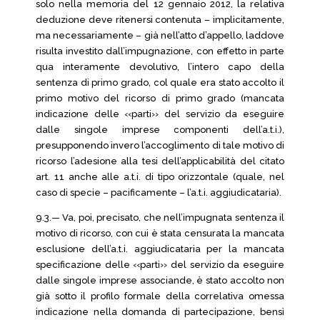
solo nella memoria del 12 gennaio 2012, la relativa
deduzione deve ritenersi contenuta – implicitamente,
ma necessariamente – già nell’atto d’appello, laddove
risulta investito dall’impugnazione, con effetto in parte
qua interamente devolutivo, l’intero capo della
sentenza di primo grado, col quale era stato accolto il
primo motivo del ricorso di primo grado (mancata
indicazione delle ‹‹parti›› del servizio da eseguire
dalle singole imprese componenti dell’a.t.i.),
presupponendo invero l’accoglimento di tale motivo di
ricorso l’adesione alla tesi dell’applicabilità del citato
art. 11 anche alle a.t.i. di tipo orizzontale (quale, nel
caso di specie – pacificamente – l’a.t.i. aggiudicataria).
9.3.— Va, poi, precisato, che nell’impugnata sentenza il
motivo di ricorso, con cui è stata censurata la mancata
esclusione dell’a.t.i. aggiudicataria per la mancata
specificazione delle ‹‹parti›› del servizio da eseguire
dalle singole imprese associande, è stato accolto non
già sotto il profilo formale della correlativa omessa
indicazione nella domanda di partecipazione, bensì