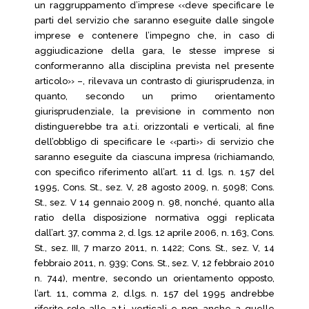
un raggruppamento d’imprese ‹‹deve specificare le
parti del servizio che saranno eseguite dalle singole
imprese e contenere l’impegno che, in caso di
aggiudicazione della gara, le stesse imprese si
conformeranno alla disciplina prevista nel presente
articolo›› –, rilevava un contrasto di giurisprudenza, in
quanto, secondo un primo orientamento
giurisprudenziale, la previsione in commento non
distinguerebbe tra a.t.i. orizzontali e verticali, al fine
dell’obbligo di specificare le ‹‹parti›› di servizio che
saranno eseguite da ciascuna impresa (richiamando,
con specifico riferimento all’art. 11 d. lgs. n. 157 del
1995, Cons. St., sez. V, 28 agosto 2009, n. 5098; Cons.
St., sez. V 14 gennaio 2009 n. 98, nonché, quanto alla
ratio della disposizione normativa oggi replicata
dall’art. 37, comma 2, d. lgs. 12 aprile 2006, n. 163, Cons.
St., sez. III, 7 marzo 2011, n. 1422; Cons. St., sez. V, 14
febbraio 2011, n. 939; Cons. St., sez. V, 12 febbraio 2010
n. 744), mentre, secondo un orientamento opposto,
l’art. 11, comma 2, d.lgs. n. 157 del 1995 andrebbe
riferito solo alle a.t.i. verticali e non anche a quelle