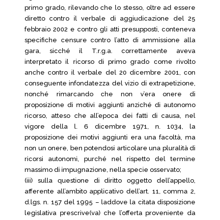
primo grado, rilevando che lo stesso, oltre ad essere
diretto contro il verbale di aggiudicazione del 25
febbraio 2002 e contro gli atti presupposti, conteneva
specifiche censure contro l’atto di ammissione alla
gara, sicché il T.r.g.a. correttamente aveva
interpretato il ricorso di primo grado come rivolto
anche contro il verbale del 20 dicembre 2001, con
conseguente infondatezza del vizio di extrapetizione,
nonché rimarcando che non v’era onere di
proposizione di motivi aggiunti anziché di autonomo
ricorso, atteso che all’epoca dei fatti di causa, nel
vigore della l. 6 dicembre 1971, n. 1034, la
proposizione dei motivi aggiunti era una facoltà, ma
non un onere, ben potendosi articolare una pluralità di
ricorsi autonomi, purché nel rispetto del termine
massimo di impugnazione, nella specie osservato;
(iii) sulla questione di diritto oggetto dell’appello,
afferente all’ambito applicativo dell’art. 11, comma 2,
d.lgs. n. 157 del 1995 – laddove la citata disposizione
legislativa prescrive(va) che l’offerta proveniente da