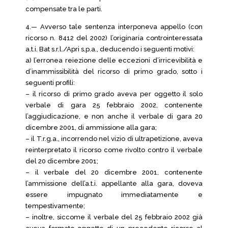
compensate tra le parti.
4.— Avverso tale sentenza interponeva appello (con
ricorso n. 8412 del 2002) l’originaria controinteressata
a.t.i. Bat s.r.l./Apri s.p.a., deducendo i seguenti motivi:
a) l’erronea reiezione delle eccezioni d’irricevibilità e
d’inammissibilità del ricorso di primo grado, sotto i
seguenti profili:
– il ricorso di primo grado aveva per oggetto il solo
verbale di gara 25 febbraio 2002, contenente
l’aggiudicazione, e non anche il verbale di gara 20
dicembre 2001, di ammissione alla gara;
– il T.r.g.a., incorrendo nel vizio di ultrapetizione, aveva
reinterpretato il ricorso come rivolto contro il verbale
del 20 dicembre 2001;
– il verbale del 20 dicembre 2001, contenente
l’ammissione dell’a.t.i. appellante alla gara, doveva
essere impugnato immediatamente e
tempestivamente;
– inoltre, siccome il verbale del 25 febbraio 2002 già