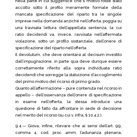
nella parte in cui suggerisce che il motivo fosse stato
accolto sotto il profilo meramente formale della
mancata specificazione del riparto tra le singole
imprese nella domanda anziché nell’offerta, poggia su
una travisata lettura dell’appellata sentenza, la cui
ratio decidendi va, invece, ravvisata nell’affermata
violazione, sotto un profilo sostanziale, dell’onere di
specificazione del riparto nell’offerta.
Il devolutum, che deve orientarsi al decisum investito
dall’impugnazione, in parte qua deve dunque essere
correttamente riferito alla sopra individuata ratio
decidendi che sorregge la statuizione d’accoglimento
del primo motivo del ricorso di primo grado.
Quanto all’affermazione – pure contenuta nel ricorso in
appello – dell’osservanza dell’onere di specificazione
in esame nell’offerta, la stessa introduce una
questione di fatto da affrontare in sede di decisione
nel merito del ricorso (su cui v. infra, § 10.4.2.).
9.4.— Giova, infine, rilevare che ai sensi dell’art. 99,
comma 4, cod. proc. amm. l’adunanza plenaria,