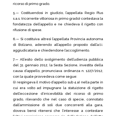
ricorso di primo grado.
5.— Costituendosi in giudizio, l’appellata Regio Plus
s.a.s. (ricorrente vittoriosa in primo grado) contestava la
fondatezza dell’appello e ne chiedeva il rigetto con
rifusione di spese.
6.— Si costituiva altresì l’appellata Provincia autonoma
di Bolzano, aderendo all’appello proposto dall’a.t.i.
aggiudicataria e chiedendone l’accoglimento.
7.— All’esito dello svolgimento dell’udienza pubblica
del 31 gennaio 2012, la Sesta Sezione, investita della
causa d’appello, pronunciava ordinanza n. 1227/2012,
con la quale provvedeva come segue:
(i) respingeva il motivo d’appello sub 4.a) nella parte in
cui era volto ad impugnare la statuizione di rigetto
dell’eccezione d’irricevibilità del ricorso di primo
grado, rilevando che nel caso di specie, connotato
dall’ammissione di soli due concorrenti alla gara,
doveva bensì ritenersi che l’interesse a contestare