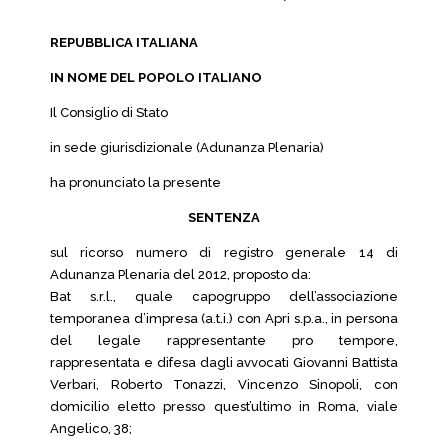
REPUBBLICA ITALIANA
IN NOME DEL POPOLO ITALIANO
Il Consiglio di Stato
in sede giurisdizionale (Adunanza Plenaria)
ha pronunciato la presente
SENTENZA
sul ricorso numero di registro generale 14 di
Adunanza Plenaria del 2012, proposto da:
Bat s.r.l., quale capogruppo dell’associazione
temporanea d’impresa (a.t.i.) con Apri s.p.a., in persona
del legale rappresentante pro tempore,
rappresentata e difesa dagli avvocati Giovanni Battista
Verbari, Roberto Tonazzi, Vincenzo Sinopoli, con
domicilio eletto presso quest’ultimo in Roma, viale
Angelico, 38;