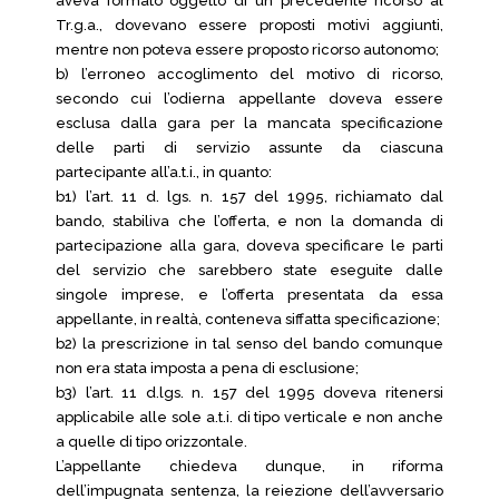
aveva formato oggetto di un precedente ricorso al
Tr.g.a., dovevano essere proposti motivi aggiunti,
mentre non poteva essere proposto ricorso autonomo;
b) l’erroneo accoglimento del motivo di ricorso,
secondo cui l’odierna appellante doveva essere
esclusa dalla gara per la mancata specificazione
delle parti di servizio assunte da ciascuna
partecipante all’a.t.i., in quanto:
b1) l’art. 11 d. lgs. n. 157 del 1995, richiamato dal
bando, stabiliva che l’offerta, e non la domanda di
partecipazione alla gara, doveva specificare le parti
del servizio che sarebbero state eseguite dalle
singole imprese, e l’offerta presentata da essa
appellante, in realtà, conteneva siffatta specificazione;
b2) la prescrizione in tal senso del bando comunque
non era stata imposta a pena di esclusione;
b3) l’art. 11 d.lgs. n. 157 del 1995 doveva ritenersi
applicabile alle sole a.t.i. di tipo verticale e non anche
a quelle di tipo orizzontale.
L’appellante chiedeva dunque, in riforma
dell’impugnata sentenza, la reiezione dell’avversario