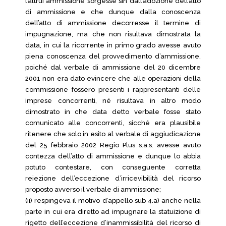
l’altrui ammissione sorgesse sin dall’adozione dell’atto
di ammissione e che dunque dalla conoscenza
dell’atto di ammissione decorresse il termine di
impugnazione, ma che non risultava dimostrata la
data, in cui la ricorrente in primo grado avesse avuto
piena conoscenza del provvedimento d’ammissione,
poiché dal verbale di ammissione del 20 dicembre
2001 non era dato evincere che alle operazioni della
commissione fossero presenti i rappresentanti delle
imprese concorrenti, né risultava in altro modo
dimostrato in che data detto verbale fosse stato
comunicato alle concorrenti, sicché era plausibile
ritenere che solo in esito al verbale di aggiudicazione
del 25 febbraio 2002 Regio Plus s.a.s. avesse avuto
contezza dell’atto di ammissione e dunque lo abbia
potuto contestare, con conseguente corretta
reiezione dell’eccezione d’irricevibilità del ricorso
proposto avverso il verbale di ammissione;
(ii) respingeva il motivo d’appello sub 4.a) anche nella
parte in cui era diretto ad impugnare la statuizione di
rigetto dell’eccezione d’inammissibilità del ricorso di