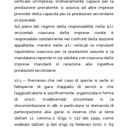
verticale un’impresa, ordinariamente capace per la
prestazione prevalente, si associa ad altre imprese
provviste della capacità per le prestazioni secondarie
scorporabili.
Sul piano del regime della responsabilità, nelle a.t.i.
orizzontali ciascuna delle imprese riunite è
responsabile solidalmente nei confronti della stazione
appaltante, mentre nelle a.t.i. verticali le mandanti
rispondono ciascuna per le prestazioni assunte e la
mandataria risponde in via solidale con ciascuna delle
imprese mandanti in relazione alle rispettive
prestazioni secondarie.
10.1.— Premesso che nel caso di specie si verte in
fattispecie di gara d’appalto di servizi e che
l’aggiudicataria è, pacificamente, organizzata in forma
di un’a.t.i. (costituenda) orizzontale (v. la
documentazione in atti, in particolare la domanda di
partecipazione alla gara), si osserva che ai sensi
dell’art. 11, comma 2, d.lgs. n. 157 del 1995, come
sostituito dall’art. 9 del d.lgs. 25 febbraio 2000, n. 65