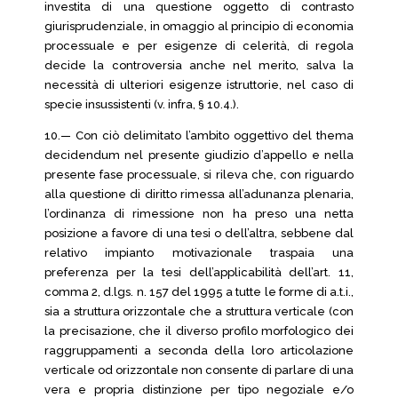
investita di una questione oggetto di contrasto
giurisprudenziale, in omaggio al principio di economia
processuale e per esigenze di celerità, di regola
decide la controversia anche nel merito, salva la
necessità di ulteriori esigenze istruttorie, nel caso di
specie insussistenti (v. infra, § 10.4.).
10.— Con ciò delimitato l’ambito oggettivo del thema
decidendum nel presente giudizio d’appello e nella
presente fase processuale, si rileva che, con riguardo
alla questione di diritto rimessa all’adunanza plenaria,
l’ordinanza di rimessione non ha preso una netta
posizione a favore di una tesi o dell’altra, sebbene dal
relativo impianto motivazionale traspaia una
preferenza per la tesi dell’applicabilità dell’art. 11,
comma 2, d.lgs. n. 157 del 1995 a tutte le forme di a.t.i.,
sia a struttura orizzontale che a struttura verticale (con
la precisazione, che il diverso profilo morfologico dei
raggruppamenti a seconda della loro articolazione
verticale od orizzontale non consente di parlare di una
vera e propria distinzione per tipo negoziale e/o