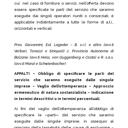
cui nel caso di forniture o servizi, nell’offerta devono
essere specificate le parti del servizio che saranno
eseguite dai singoli operatori riuniti o consorziati, è
applicabile indistintamente a tutte le forme di a.t.i.,
orizzontali e verticali.
Pres. Giovannini, Est. Lageder – B. s.r.l. e altro (avv.ti
Verbari, Tonazzi e Sinopoli) c. Provincia Autonoma di
Bolzano (avv.ti Heiss, von Guggenberg e Costa) e R. s.a.s.
(avv.ti Manzi e Schwienbacher)
APPALTI – Obbligo di specificare le parti del
servizio che saranno eseguite dalle singole
imprese – Vaglio dell’ottemperanza – Approccio
ermeneutico di natura sostanzialista – Indicazione
in termini descrittivi o in termini percentuali.
Ai fini del vaglio dell’ottemperanza all’obbligo di
specificare le ‹‹parti›› del servizio che saranno
eseguite dalle singole imprese, in ossequio al
principio della tassatività delle cause di esclusione –