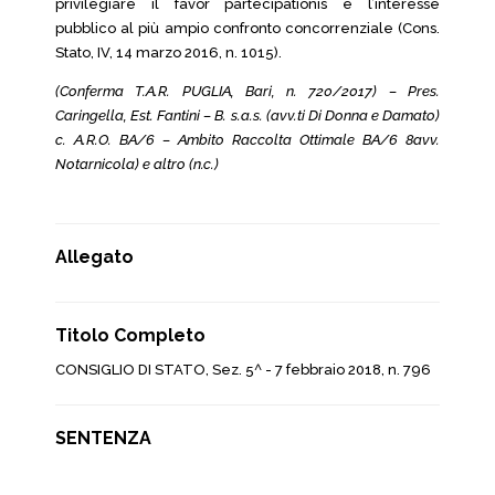
privilegiare il favor partecipationis e l’interesse
pubblico al più ampio confronto concorrenziale (Cons.
Stato, IV, 14 marzo 2016, n. 1015).
(Conferma T.A.R. PUGLIA, Bari, n. 720/2017) – Pres.
Caringella, Est. Fantini – B. s.a.s. (avv.ti Di Donna e Damato)
c. A.R.O. BA/6 – Ambito Raccolta Ottimale BA/6 8avv.
Notarnicola) e altro (n.c.)
Allegato
Titolo Completo
CONSIGLIO DI STATO, Sez. 5^ - 7 febbraio 2018, n. 796
SENTENZA