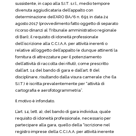
sussistente, in capo alla S.I.T. s.r.l., medio tempore
divenuta aggiudicataria dell’appalto con
determinazione dell’ARO BA/6 n. 691 in data 24
agosto 2017 (provvedimento fatto oggetto di separato
ricorso dinanzi al Tribunale amministrativo regionale
di Bari), il requisito di idoneità professionale
dell’iscrizione alla C.C.I.A.A. per attività inerenti o
relative all’oggetto dell’appalto (e dunque attinenti la
fornitura di attrezzature per il potenziamento
dell’attività di raccolta dei rifiuti), come prescritto
dall’art. 14 del bando di gara e dall’art. 8 del
disciplinare, risultando dalla visura camerale che (la
S.I.T.) è iscritta prevalentemente per “attività di
cartografia e aerofotogrammetria”.
Il motivo è infondato.
L’art. 14, lett. a), del bando di gara individua, quale
requisito di idoneità professionale, necessario per
partecipare alla gara, quello della “iscrizione nel
registro imprese della C.C.I.A.A. per attività inerente