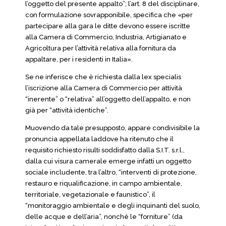
l’oggetto del presente appalto”; l’art. 8 del disciplinare,
con formulazione sovrapponibile, specifica che «per
partecipare alla gara le ditte devono essere iscritte
alla Camera di Commercio, Industria, Artigianato e
Agricoltura per l’attività relativa alla fornitura da
appaltare, per i residenti in Italia».
Se ne inferisce che è richiesta dalla lex specialis
l’iscrizione alla Camera di Commercio per attività
“inerente” o “relativa” all’oggetto dell’appalto, e non
già per “attività identiche”.
Muovendo da tale presupposto, appare condivisibile la
pronuncia appellata laddove ha ritenuto che il
requisito richiesto risulti soddisfatto dalla S.I.T. s.r.l.,
dalla cui visura camerale emerge infatti un oggetto
sociale includente, tra l’altro, “interventi di protezione,
restauro e riqualificazione, in campo ambientale,
territoriale, vegetazionale e faunistico”, il
“monitoraggio ambientale e degli inquinanti del suolo,
delle acque e dell’aria”, nonché le “forniture” (da