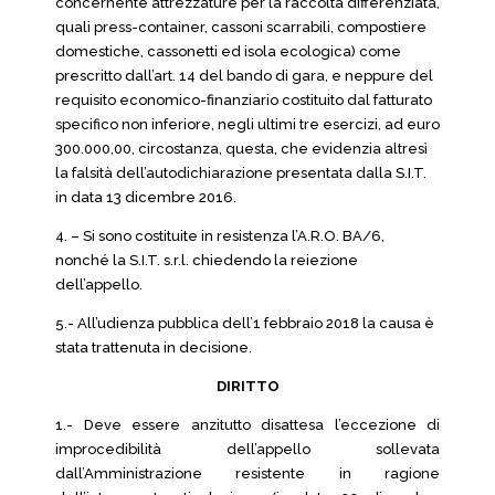
concernente attrezzature per la raccolta differenziata,
quali press-container, cassoni scarrabili, compostiere
domestiche, cassonetti ed isola ecologica) come
prescritto dall’art. 14 del bando di gara, e neppure del
requisito economico-finanziario costituito dal fatturato
specifico non inferiore, negli ultimi tre esercizi, ad euro
300.000,00, circostanza, questa, che evidenzia altresì
la falsità dell’autodichiarazione presentata dalla S.I.T.
in data 13 dicembre 2016.
4. – Si sono costituite in resistenza l’A.R.O. BA/6,
nonché la S.I.T. s.r.l. chiedendo la reiezione
dell’appello.
5.- All’udienza pubblica dell’1 febbraio 2018 la causa è
stata trattenuta in decisione.
DIRITTO
1.- Deve essere anzitutto disattesa l’eccezione di
improcedibilità dell’appello sollevata
dall’Amministrazione resistente in ragione