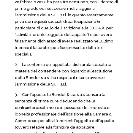
20 febbraio 2017; ha peraltro censurato, con il ricorso di
primo grado ed i successivi motivi aggiunti,
l’ammissione della S.I.T. s.r.l. in quanto asseritamente
priva dei requisiti speciali di partecipazione (in
particolare di quello dell’iscrizione alla C.C.I.A.A. per
“attività inerente l’oggetto dell’appalto”) e per avere
falsamente dichiarato di avere realizzato nell’ultimo
triennio il fatturato specifico prescritto dalla lex
specialis.
2. – La sentenza qui appellata, dichiarata cessata la
materia del contendere con riguardo all’esclusione
della Bunder s.a.s., ha respinto il ricorso avverso
l’ammissione della S.I.T. s.r.l.
3. – Con l’appello la Bunder & co. s.a.s censura la
sentenza di prime cure deducendo che la
controinteressata non è in possesso del requisito di
idoneità professionale dell’iscrizione alla Camera di
Commercio per attività inerenti l’oggetto dell’appalto
(ovvero relative alla fornitura da appaltare,