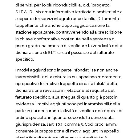
di servizi, per lo più riconducibili al c.d. “progetto
S.I.T.A.I.R.- sistema informativo territoriale ambientale a
supporto dei servizi integrati raccolta rifiuti”); lamenta
l’appellante che anche dopo l’aggiudicazione la
stazione appaltante, contravvenendo alla prescrizione
in chiave conformativa contenuta nella sentenza di
primo grado, ha omesso di verificare la veridicità della
dichiarazione di S.I.T. circa il possesso del fatturato
specifico.
I motivi aggiunti sono in parte infondati, se non anche
inammissibili, nella misura in cui appaiono meramente
ripropositivi dei motivi di appello circa la falsità della
dichiarazione ravvisata in relazione al requisito del
fatturato specifico, alla stregua di quanto già posto in
evidenza. I motivi aggiunti sono poi inammissibili nella
parte in cui censurano l’attività di verifica dei requisiti di
ordine speciale, in quanto, secondo la consolidata
giurisprudenza, l’art. 104, comma 3, Cod. proc. amm.
consente la proposizione di motivi aggiunti in appello
al solo fine di dedurre ulteriori vizi degli atti già