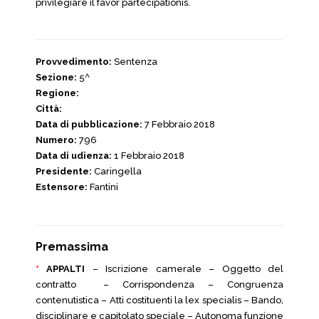
privilegiare il favor partecipationis.
Provvedimento:
Sentenza
Sezione:
5^
Regione:
Città:
Data di pubblicazione:
7 Febbraio 2018
Numero:
796
Data di udienza:
1 Febbraio 2018
Presidente:
Caringella
Estensore:
Fantini
Premassima
*
APPALTI
– Iscrizione camerale – Oggetto del
contratto – Corrispondenza – Congruenza
contenutistica – Atti costituenti la lex specialis – Bando,
disciplinare e capitolato speciale – Autonoma funzione