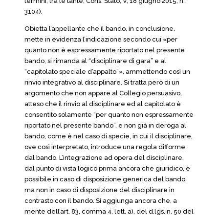
termini, tra le tante, Cons. Stato, V, 18 giugno 2015, n.
3104).
Obietta l’appellante che il bando, in conclusione,
mette in evidenza l’indicazione secondo cui «per
quanto non è espressamente riportato nel presente
bando, si rimanda al “disciplinare di gara” e al
“capitolato speciale d’appalto”», ammettendo così un
rinvio integrativo al disciplinare. Si tratta però di un
argomento che non appare al Collegio persuasivo,
atteso che il rinvio al disciplinare ed al capitolato è
consentito solamente “per quanto non espressamente
riportato nel presente bando”, e non già in deroga al
bando, come è nel caso di specie, in cui il disciplinare,
ove così interpretato, introduce una regola difforme
dal bando. L’integrazione ad opera del disciplinare,
dal punto di vista logico prima ancora che giuridico, è
possibile in caso di disposizione generica del bando,
ma non in caso di disposizione del disciplinare in
contrasto con il bando. Si aggiunga ancora che, a
mente dell’art. 83, comma 4, lett. a), del d.lgs. n. 50 del