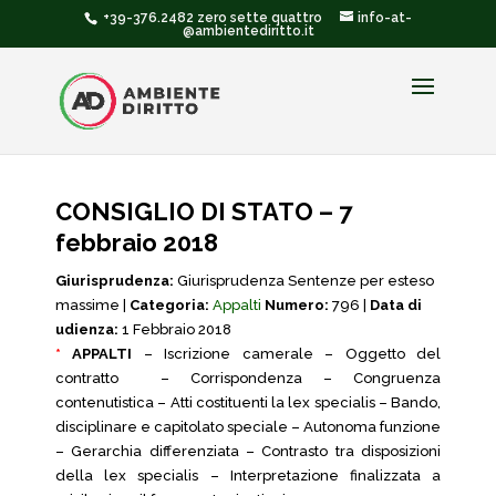
+39-376.2482 zero sette quattro
info-at-
@ambientediritto.it
CONSIGLIO DI STATO – 7
febbraio 2018
Giurisprudenza:
Giurisprudenza Sentenze per esteso
massime |
Categoria:
Appalti
Numero:
796 |
Data di
udienza:
1 Febbraio 2018
*
APPALTI
– Iscrizione camerale – Oggetto del
contratto – Corrispondenza – Congruenza
contenutistica – Atti costituenti la lex specialis – Bando,
disciplinare e capitolato speciale – Autonoma funzione
– Gerarchia differenziata – Contrasto tra disposizioni
della lex specialis – Interpretazione finalizzata a