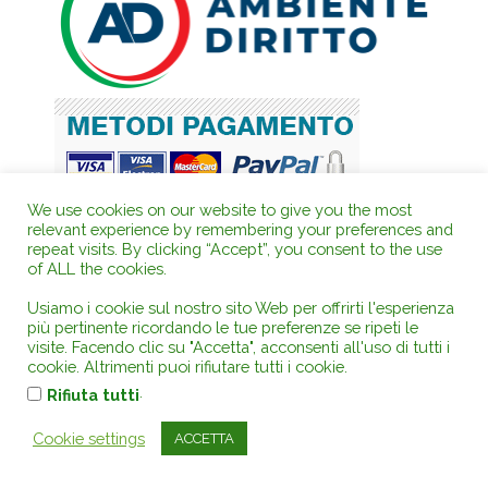
We use cookies on our website to give you the most
relevant experience by remembering your preferences and
repeat visits. By clicking “Accept”, you consent to the use
of ALL the cookies.
Usiamo i cookie sul nostro sito Web per offrirti l'esperienza
Archivi annuali di DOTTRINA recente
più pertinente ricordando le tue preferenze se ripeti le
2026
(66)
visite. Facendo clic su "Accetta", acconsenti all'uso di tutti i
cookie. Altrimenti puoi rifiutare tutti i cookie.
2025
(104)
.
Rifiuta tutti
2024
(128)
2023
(103)
Cookie settings
ACCETTA
2022
(125)