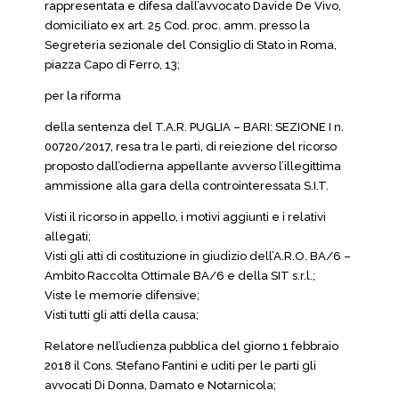
rappresentata e difesa dall’avvocato Davide De Vivo,
domiciliato ex art. 25 Cod. proc. amm. presso la
Segreteria sezionale del Consiglio di Stato in Roma,
piazza Capo di Ferro, 13;
per la riforma
della sentenza del T.A.R. PUGLIA – BARI: SEZIONE I n.
00720/2017, resa tra le parti, di reiezione del ricorso
proposto dall’odierna appellante avverso l’illegittima
ammissione alla gara della controinteressata S.I.T.
Visti il ricorso in appello, i motivi aggiunti e i relativi
allegati;
Visti gli atti di costituzione in giudizio dell’A.R.O. BA/6 –
Ambito Raccolta Ottimale BA/6 e della SIT s.r.l.;
Viste le memorie difensive;
Visti tutti gli atti della causa;
Relatore nell’udienza pubblica del giorno 1 febbraio
2018 il Cons. Stefano Fantini e uditi per le parti gli
avvocati Di Donna, Damato e Notarnicola;