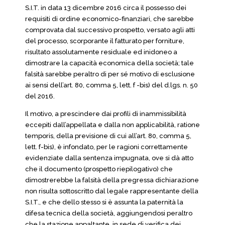
S.I.T. in data 13 dicembre 2016 circa il possesso dei
requisiti di ordine economico-finanziari, che sarebbe
comprovata dal successivo prospetto, versato agli atti
del processo, scorporante il fatturato per forniture,
risultato assolutamente residuale ed inidoneo a
dimostrare la capacità economica della società; tale
falsità sarebbe peraltro di per sé motivo di esclusione
ai sensi dell’art. 80, comma 5, lett. f -bis) del d.lgs. n. 50
del 2016.
Il motivo, a prescindere dai profili di inammissibilità
eccepiti dall’appellata e dalla non applicabilità, ratione
temporis, della previsione di cui all’art. 80, comma 5,
lett. f-bis), è infondato, per le ragioni correttamente
evidenziate dalla sentenza impugnata, ove si dà atto
che il documento (prospetto riepilogativo) che
dimostrerebbe la falsità della pregressa dichiarazione
non risulta sottoscritto dal legale rappresentante della
S.I.T., e che dello stesso si è assunta la paternità la
difesa tecnica della società, aggiungendosi peraltro
che la stazione appaltante, in sede di verifica dei