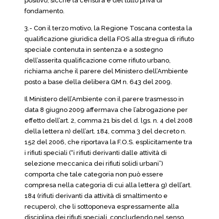
positivo, sicché la censura è del tutto priva di
fondamento.
3.- Con il terzo motivo, la Regione Toscana contesta la
qualificazione giuridica della FOS alla stregua di rifiuto
speciale contenuta in sentenza e a sostegno
dell’asserita qualificazione come rifiuto urbano,
richiama anche il parere del Ministero dell’Ambiente
posto a base della delibera GM n. 643 del 2009.
Il Ministero dell’Ambiente con il parere trasmesso in
data 8 giugno 2009 affermava che l’abrogazione per
effetto dell’art. 2, comma 21 bis del d. lgs. n. 4 del 2008
della lettera n) dell’art. 184, comma 3 del decreto n.
152 del 2006, che riportava la F.O.S. esplicitamente tra
i rifiuti speciali (“i rifiuti derivanti dalle attività di
selezione meccanica dei rifiuti solidi urbani”)
comporta che tale categoria non può essere
compresa nella categoria di cui alla lettera g) dell’art.
184 (rifiuti derivanti da attività di smaltimento e
recupero), che li sottoponeva espressamente alla
disciplina dei rifiuti speciali, concludendo nel senso