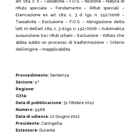
art. 184, c. 2 – Tassatività – F.O.S. – Nozione – Natura di
rifiuto speciale – Fondamento – Rifiuti speciali –
Elencazione ex art. 184, c. 3 d. lgs. n. 152/2006 –
Tassatività – Esclusione – F.O.S. – Abrogazione della
lett. n) dell’art. 184, c. 3 d.lgs. n. 152/2006 – Automatica
sussunzione tra i rifiuti urbani – Esclusione – Rifiuto che
abbia subito un processo di trasformazione – Criterio
dell’origine – Inapplicabilità.
Provvedimento:
Sentenza
Sezione:
5^
Regione:
Città:
Data di pubblicazione:
31 Ottobre 2012
Numero:
5566
Data di udienza:
12 Giugno 2012
Presidente:
Caringella
Estensore:
Durante