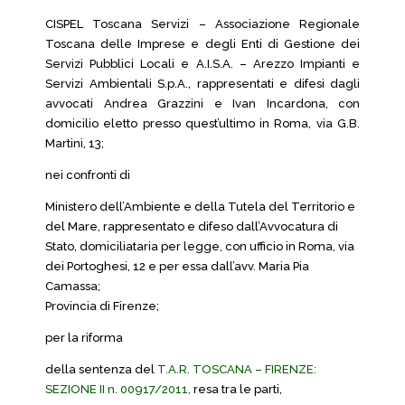
CISPEL Toscana Servizi – Associazione Regionale
Toscana delle Imprese e degli Enti di Gestione dei
Servizi Pubblici Locali e A.I.S.A. – Arezzo Impianti e
Servizi Ambientali S.p.A., rappresentati e difesi dagli
avvocati Andrea Grazzini e Ivan Incardona, con
domicilio eletto presso quest’ultimo in Roma, via G.B.
Martini, 13;
nei confronti di
Ministero dell’Ambiente e della Tutela del Territorio e
del Mare, rappresentato e difeso dall’Avvocatura di
Stato, domiciliataria per legge, con ufficio in Roma, via
dei Portoghesi, 12 e per essa dall’avv. Maria Pia
Camassa;
Provincia di Firenze;
per la riforma
della sentenza del
T.A.R. TOSCANA – FIRENZE:
SEZIONE II n. 00917/2011,
resa tra le parti,