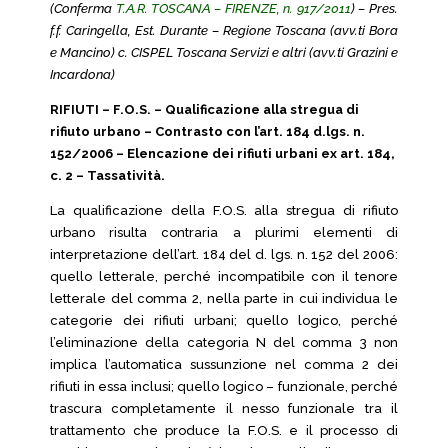
(Conferma
T.A.R. TOSCANA – FIRENZE, n. 917/2011
) – Pres.
f.f. Caringella, Est. Durante – Regione Toscana (avv.ti Bora
e Mancino) c. CISPEL Toscana Servizi e altri (avv.ti Grazini e
Incardona)
RIFIUTI – F.O.S. – Qualificazione alla stregua di
rifiuto urbano – Contrasto con l’art. 184 d.lgs. n.
152/2006 – Elencazione dei rifiuti urbani ex art. 184,
c. 2 – Tassatività.
La qualificazione della F.O.S. alla stregua di rifiuto
urbano risulta contraria a plurimi elementi di
interpretazione dell’art. 184 del d. lgs. n. 152 del 2006:
quello letterale, perché incompatibile con il tenore
letterale del comma 2, nella parte in cui individua le
categorie dei rifiuti urbani; quello logico, perché
l’eliminazione della categoria N del comma 3 non
implica l’automatica sussunzione nel comma 2 dei
rifiuti in essa inclusi; quello logico – funzionale, perché
trascura completamente il nesso funzionale tra il
trattamento che produce la F.O.S. e il processo di