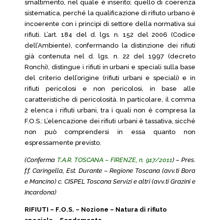
smaltimento, nel quale è inserito; quello di coerenza
sistematica, perché la qualificazione di rifiuto urbano è
incoerente con i principi di settore della normativa sui
rifiuti. L’art. 184 del d. lgs. n. 152 del 2006 (Codice
dell’Ambiente), confermando la distinzione dei rifiuti
già contenuta nel d. lgs. n. 22 del 1997 (decreto
Ronchi), distingue i rifiuti in urbani e speciali sulla base
del criterio dell’origine (rifiuti urbani e speciali) e in
rifiuti pericolosi e non pericolosi, in base alle
caratteristiche di pericolosità. In particolare, il comma
2 elenca i rifiuti urbani, tra i quali non è compresa la
F.O.S.: L’elencazione dei rifiuti urbani è tassativa, sicché
non può comprendersi in essa quanto non
espressamente previsto.
(Conferma
T.A.R. TOSCANA – FIRENZE, n. 917/2011
) – Pres.
f.f. Caringella, Est. Durante – Regione Toscana (avv.ti Bora
e Mancino) c. CISPEL Toscana Servizi e altri (avv.ti Grazini e
Incardona)
RIFIUTI – F.O.S. – Nozione – Natura di rifiuto