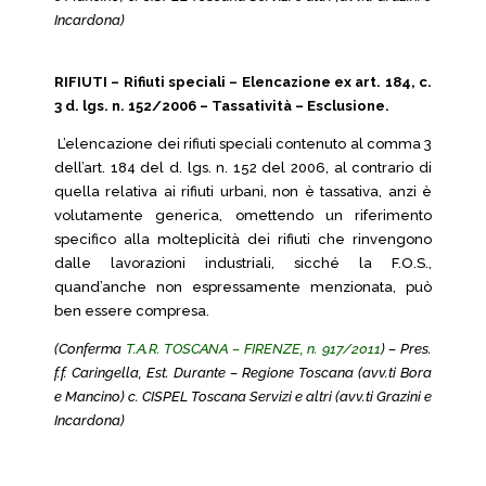
Incardona)
RIFIUTI – Rifiuti speciali – Elencazione ex art. 184, c.
3 d. lgs. n. 152/2006 – Tassatività – Esclusione.
L’elencazione dei rifiuti speciali contenuto al comma 3
dell’art. 184 del d. lgs. n. 152 del 2006, al contrario di
quella relativa ai rifiuti urbani, non è tassativa, anzi è
volutamente generica, omettendo un riferimento
specifico alla molteplicità dei rifiuti che rinvengono
dalle lavorazioni industriali, sicché la F.O.S.,
quand’anche non espressamente menzionata, può
ben essere compresa.
(Conferma
T.A.R. TOSCANA – FIRENZE, n. 917/2011
) – Pres.
f.f. Caringella, Est. Durante – Regione Toscana (avv.ti Bora
e Mancino) c. CISPEL Toscana Servizi e altri (avv.ti Grazini e
Incardona)