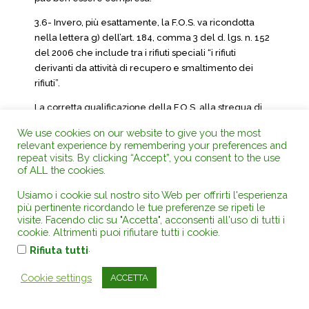
3.6- Invero, più esattamente, la F.O.S. va ricondotta
nella lettera g) dell’art. 184, comma 3 del d. lgs. n. 152
del 2006 che include tra i rifiuti speciali “i rifiuti
derivanti da attività di recupero e smaltimento dei
rifiuti”.
La corretta qualificazione della F.O.S. alla stregua di
rifiuto speciale rientrante nella categoria
We use cookies on our website to give you the most
contrassegnata con la lettera g), riviene dal sistema
relevant experience by remembering your preferences and
normativo vigente, dalla ratio ad essa normativa
repeat visits. By clicking “Accept”, you consent to the use
sottesa e dai principi comunitari.
of ALL the cookies.
Dunque, la F.O.S. è da qualificare rifiuto speciale
Usiamo i cookie sul nostro sito Web per offrirti l'esperienza
più pertinente ricordando le tue preferenze se ripeti le
incluso nella categoria “i rifiuti derivanti da attività di
visite. Facendo clic su "Accetta", acconsenti all'uso di tutti i
recupero e smaltimento dei rifiuti”.
cookie. Altrimenti puoi rifiutare tutti i cookie.
Vero che manca nell’ordinamento giuridico sia italiano
.
Rifiuta tutti
che comunitario una definizione espressa del
Cookie settings
recupero e dello smaltimento, ma è anche vero che
ACCETTA
trattasi di concetti in continua evoluzione in relazione
al progresso scientifico e tecnologico.