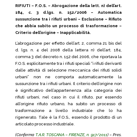
RIFIUTI – F.O.S. – Abrogazione della lett. n) dell’art.
184, c. 3 d.lgs. n. 152/2006 – Automatica
sussunzione tra i rifiuti urbani – Esclusione – Rifiuto
che abbia subito un processo di trasformazione –
Criterio dell’origine – Inapplicabilità.
L’abrogazione per effetto dell’art. 2, comma 21 bis del
d. lgs. n. 4 del 2008 della lettera n) dell’art. 184,
comma 3 del decreto n. 152 del 2006, che riportava la
F.O.S. esplicitamente tra i rifiuti speciali “i rifiuti derivanti
dalle attività di selezione meccanica dei rifiuti solidi
urbani” non ne comporta automaticamente la
sussunzione tra i rifiuti urbani. Il criterio dell’origine non
è significativo dell’appartenenza alla categoria dei
rifiuti urbani, nel caso in cui il rifiuto, pur essendo
all’origine rifiuto urbano, ha subito un processo di
trasformazione a livello industriale che lo ha
rigenerato. Tale è la F.O.S., essendo il prodotto di un
articolato processo industriale.
(Conferma
T.A.R. TOSCANA – FIRENZE, n. 917/2011
) – Pres.