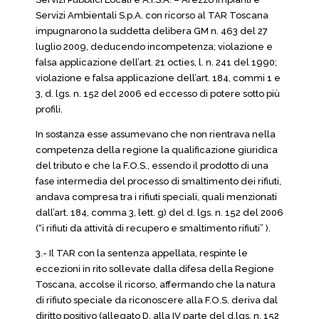
Servizi Ambientali S.p.A. con ricorso al TAR Toscana
impugnarono la suddetta delibera GM n. 463 del 27
luglio 2009, deducendo incompetenza; violazione e
falsa applicazione dell’art. 21 octies, l. n. 241 del 1990;
violazione e falsa applicazione dell’art. 184, commi 1 e
3, d. lgs. n. 152 del 2006 ed eccesso di potere sotto più
profili.
In sostanza esse assumevano che non rientrava nella
competenza della regione la qualificazione giuridica
del tributo e che la F.O.S., essendo il prodotto di una
fase intermedia del processo di smaltimento dei rifiuti,
andava compresa tra i rifiuti speciali, quali menzionati
dall’art. 184, comma 3, lett. g) del d. lgs. n. 152 del 2006
(“i rifiuti da attività di recupero e smaltimento rifiuti” ).
3.- Il TAR con la sentenza appellata, respinte le
eccezioni in rito sollevate dalla difesa della Regione
Toscana, accolse il ricorso, affermando che la natura
di rifiuto speciale da riconoscere alla F.O.S. deriva dal
diritto positivo (allegato D, alla IV parte del d.lgs. n. 152