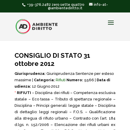
+39-376.2482 zero sette quattro
info-at-
@ambientediritto.it
CONSIGLIO DI STATO 31
ottobre 2012
Giurisprudenza:
Giurisprudenza Sentenze per esteso
massime |
Categoria:
Rifiuti
Numero:
5566 |
Data di
udienza:
12 Giugno 2012
*
RIFIUTI
– Disciplina dei rifiuti – Competenza esclusiva
statale – Eco tassa – Tributo di spettanza regionale –
Disciplina – Principi generali: legge statale – Disciplina
di dettaglio: leggi regionali – F.O.S. – Qualificazione
alla stregua di rifiuto urbano – Contrasto con l’art. 184
d.lgs. n. 152/2006 – Elencazione dei rifiuti urbani ex