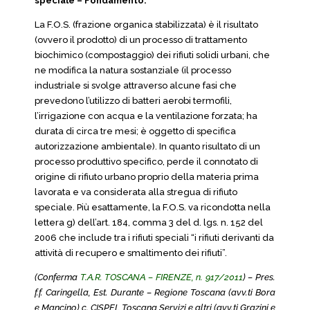
speciale – Fondamento.
La F.O.S. (frazione organica stabilizzata) è il risultato
(ovvero il prodotto) di un processo di trattamento
biochimico (compostaggio) dei rifiuti solidi urbani, che
ne modifica la natura sostanziale (il processo
industriale si svolge attraverso alcune fasi che
prevedono l’utilizzo di batteri aerobi termofili,
l’irrigazione con acqua e la ventilazione forzata; ha
durata di circa tre mesi; è oggetto di specifica
autorizzazione ambientale). In quanto risultato di un
processo produttivo specifico, perde il connotato di
origine di rifiuto urbano proprio della materia prima
lavorata e va considerata alla stregua di rifiuto
speciale. Più esattamente, la F.O.S. va ricondotta nella
lettera g) dell’art. 184, comma 3 del d. lgs. n. 152 del
2006 che include tra i rifiuti speciali “i rifiuti derivanti da
attività di recupero e smaltimento dei rifiuti”.
(Conferma
T.A.R. TOSCANA – FIRENZE, n. 917/2011
) – Pres.
f.f. Caringella, Est. Durante – Regione Toscana (avv.ti Bora
e Mancino) c. CISPEL Toscana Servizi e altri (avv.ti Grazini e