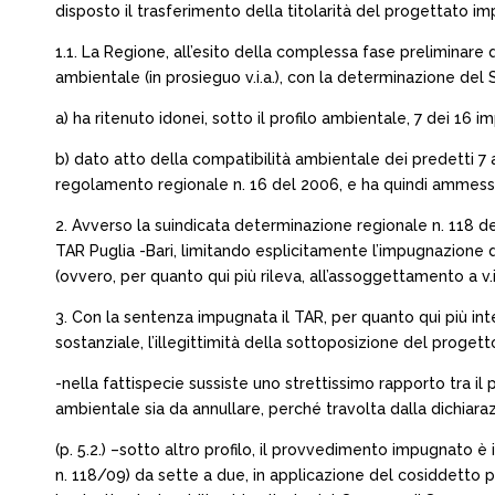
disposto il trasferimento della titolarità del progettato impi
1.1. La Regione, all’esito della complessa fase preliminare 
ambientale (in prosieguo v.i.a.), con la determinazione del 
a) ha ritenuto idonei, sotto il profilo ambientale, 7 dei 16 im
b) dato atto della compatibilità ambientale dei predetti 7 ae
regolamento regionale n. 16 del 2006, e ha quindi ammesso, al
2. Avverso la suindicata determinazione regionale n. 118 
TAR Puglia -Bari, limitando esplicitamente l’impugnazione de
(ovvero, per quanto qui più rileva, all’assoggettamento a v.i
3. Con la sentenza impugnata il TAR, per quanto qui più inter
sostanziale, l’illegittimità della sottoposizione del proge
-nella fattispecie sussiste uno strettissimo rapporto tra i
ambientale sia da annullare, perché travolta dalla dichiara
(p. 5.2.) –sotto altro profilo, il provvedimento impugnato è
n. 118/09) da sette a due, in applicazione del cosiddetto p