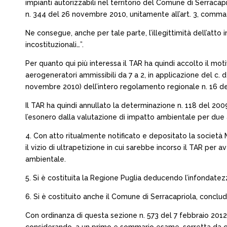
impianti autorizzabili nel territorio del Comune di Serraca
n. 344 del 26 novembre 2010, unitamente all’art. 3, comma 
Ne consegue, anche per tale parte, l’illegittimità dell’att
incostituzionali…”.
Per quanto qui più interessa il TAR ha quindi accolto il mot
aerogeneratori ammissibili da 7 a 2, in applicazione del c. 
novembre 2010) dell’intero regolamento regionale n. 16 del 
Il TAR ha quindi annullato la determinazione n. 118 del 2009
l’esonero dalla valutazione di impatto ambientale per due a
4. Con atto ritualmente notificato e depositato la socie
il vizio di ultrapetizione in cui sarebbe incorso il TAR per ave
ambientale.
5. Si è costituita la Regione Puglia deducendo l’infondatezz
6. Si è costituito anche il Comune di Serracapriola, conclu
Con ordinanza di questa sezione n. 573 del 7 febbraio 2012,