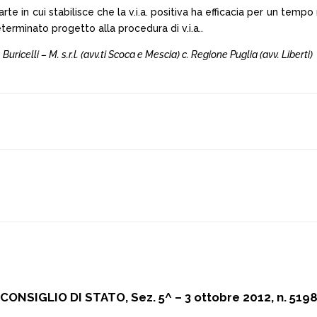
arte in cui stabilisce che la v.i.a. positiva ha efficacia per un tempo 
terminato progetto alla procedura di v.i.a..
uricelli – M. s.r.l. (avv.ti Scoca e Mescia) c. Regione Puglia (avv. Liberti)
CONSIGLIO DI STATO, Sez. 5^ – 3 ottobre 2012, n. 519