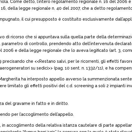
priola. Come detto, l’intero regolamento regionale n. 16 del 2006 è
16, della legge regionale n. 40 del 2007, che a detto regolamento
o impugnato, il cui presupposto è costituito esclusivamente dall’ap
ivo di ricorso che si appuntava sulla quella parte della determinazi
d. parametro di controllo, prendendo atto dell’intervenuta declarator
2006 e della legge regionale che lo aveva legificato (art. 3, comma
 precisando che <<Restano salvi, per le ricorrenti, gli effetti favo
erogeneratori su sedici>> (pag. 10 sent. n. 1332/11), e ha compensat
tà Margherita ha interposto appello avverso la summenzionata sen
re limitato gli effetti positivi del c.d. screening a soli 2 impianti inv
a del gravame in fatto e in diritto.
dendo per l’accoglimento dell’appello.
 in accoglimento della relativa istanza cautelare di parte appella