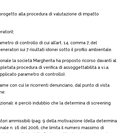
l progetto alla procedura di valutazione di impatto
ratori);
metro di controllo di cui all’art. 14, comma 7, del
eratori sui 7 risultati idonei sotto il profilo ambientale.
nale la società Margherita ha proposto ricorso davanti al
etata procedura di verifica di assoggettabilità a v.i.a.
’applicato parametro di controllo).
avame con cui le ricorrenti denunciano, dal punto di vista
he:
zionali: è perciò indubbio che la determina di screening
atori ammissibili (pag. 9 della motivazione (della determina
onale n. 16 del 2006, che limita il numero massimo di