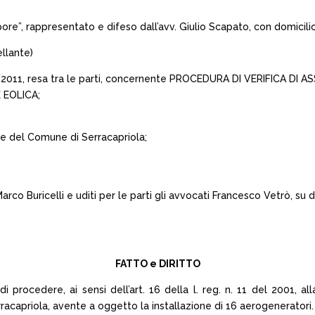
e”, rappresentato e difeso dall’avv. Giulio Scapato, con domicilio 
ellante)
332/2011, resa tra le parti, concernente PROCEDURA DI VERIFICA 
 EOLICA;
ia e del Comune di Serracapriola;
arco Buricelli e uditi per le parti gli avvocati Francesco Vetrò, su
FATTO e DIRITTO
rocedere, ai sensi dell’art. 16 della l. reg. n. 11 del 2001, alla
rracapriola, avente a oggetto la installazione di 16 aerogeneratori