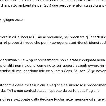
istente “fumus boni iuris” la censura con la quale è stata rilevata
di impatto ambientale per (soli) due aerogeneratori su sedici anzic
19 giugno 2012.
’errore in cui è incorso il TAR allorquando, nel precisare gli effetti
sui 16 proposti invece che per i 7 aerogeneratori ritenuti idonei sott
la determina n. 118/09 espressamente non è stata impugnata nella pa
ituzionalità non incidono, come noto, sui rapporti esauriti ovvero (in
rmine di impugnazione (cfr. ex plurimis Cons. St., sez. IV, 30 novem
utonomia delle tre fasi in cui la Regione ha suddiviso il procedimen
a dal TAR e non contestata con appello da parte della Regione.
le difese sviluppate dalla Regione Puglia nelle memorie difensive p