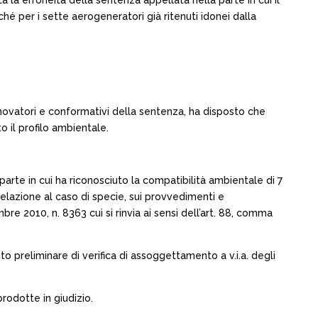
 la erroneità della sentenza appellata nella parte in cui il
hé per i sette aerogeneratori già ritenuti idonei dalla
 rinnovatori e conformativi della sentenza, ha disposto che
o il profilo ambientale.
rte in cui ha riconosciuto la compatibilità ambientale di 7
 relazione al caso di specie, sui provvedimenti e
bre 2010, n. 8363 cui si rinvia ai sensi dell’art. 88, comma
to preliminare di verifica di assoggettamento a v.i.a. degli
rodotte in giudizio.