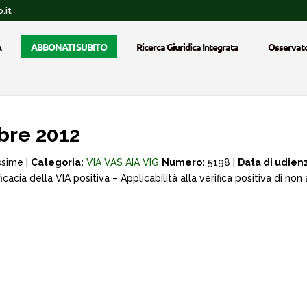
.it
A
ABBONATI SUBITO
Ricerca Giuridica Integrata
Osservato
bre 2012
ssime |
Categoria:
VIA VAS AIA VIG
Numero:
5198 |
Data di udien
fficacia della VIA positiva – Applicabilità alla verifica positiva di no