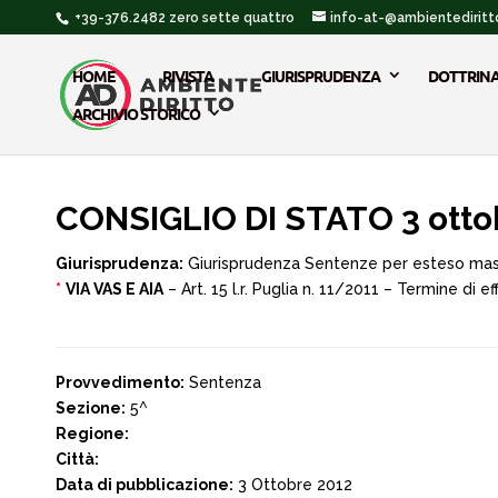
+39-376.2482 zero sette quattro
info-at-@ambientediritto
HOME
RIVISTA
GIURISPRUDENZA
DOTTRIN
ARCHIVIO STORICO
CONSIGLIO DI STATO 3 otto
Giurisprudenza:
Giurisprudenza Sentenze per esteso ma
*
VIA VAS E AIA
– Art. 15 l.r. Puglia n. 11/2011 – Termine di e
Provvedimento:
Sentenza
Sezione:
5^
Regione:
Città:
Data di pubblicazione:
3 Ottobre 2012