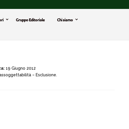
ri
Gruppo Editoriale
Chi siamo
za:
19 Giugno 2012
n assoggettabilità – Esclusione.