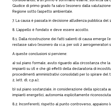
considerando, a un primo e sommario esame, sorretta da cons
Giudice di primo grado fa salvo l’esonero dalla valutazione 
Regione sotto l’aspetto ambientale.
7. La causa è passata in decisione all’udienza pubblica del 
8. L’appello è fondato e deve essere accolto.
8.1. Dalla ricostruzione dei fatti salienti di causa emerge l
restasse salvo l’esonero da v.i.a. per soli 2 aerogeneratori 
A queste conclusioni si perviene:
a) sul piano formale, avuto riguardo alla circostanza che 
impianti su 16 e che gli effetti della declaratoria di incost
procedimenti amministrativi consolidati per lo spirare del te
2, lett. d), c.p.a.);
b) sul piano sostanziale, in considerazione della spiccata a
impianti energetici, autonomia esplicitamente riconosciut
8.2. Inconferenti, rispetto al punto controverso, appaiono 