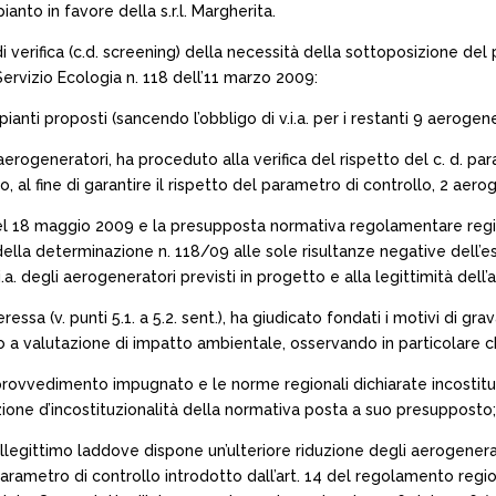
anto in favore della s.r.l. Margherita.
di verifica (c.d. screening) della necessità della sottoposizione de
Servizio Ecologia n. 118 dell’11 marzo 2009:
pianti proposti (sancendo l’obbligo di v.i.a. per i restanti 9 aerogene
rogeneratori, ha proceduto alla verifica del rispetto del c. d. para
 fine di garantire il rispetto del parametro di controllo, 2 aerogen
del 18 maggio 2009 e la presupposta normativa regolamentare regio
lla determinazione n. 118/09 alle sole risultanze negative dell’espl
.a. degli aerogeneratori previsti in progetto e alla legittimità dell
essa (v. punti 5.1. a 5.2. sent.), ha giudicato fondati i motivi di gr
tto a valutazione di impatto ambientale, osservando in particolare c
l provvedimento impugnato e le norme regionali dichiarate incostitu
zione d’incostituzionalità della normativa posta a suo presupposto;
 illegittimo laddove dispone un’ulteriore riduzione degli aerogener
arametro di controllo introdotto dall’art. 14 del regolamento regi