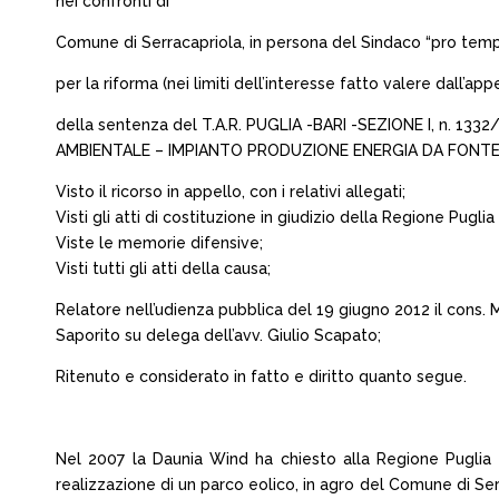
nei confronti di
Comune di Serracapriola, in persona del Sindaco “pro tempor
per la riforma (nei limiti dell’interesse fatto valere dall’app
della sentenza del T.A.R. PUGLIA -BARI -SEZIONE I, n. 1
AMBIENTALE – IMPIANTO PRODUZIONE ENERGIA DA FONTE
Visto il ricorso in appello, con i relativi allegati;
Visti gli atti di costituzione in giudizio della Regione Pugl
Viste le memorie difensive;
Visti tutti gli atti della causa;
Relatore nell’udienza pubblica del 19 giugno 2012 il cons. M
Saporito su delega dell’avv. Giulio Scapato;
Ritenuto e considerato in fatto e diritto quanto segue.
Nel 2007 la Daunia Wind ha chiesto alla Regione Puglia di p
realizzazione di un parco eolico, in agro del Comune di Se