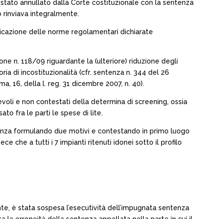
 stato annullato dalla Corte costituzionale con la sentenza
 rinviava integralmente.
plicazione delle norme regolamentari dichiarate
one n. 118/09 riguardante la (ulteriore) riduzione degli
ia di incostituzionalità (cfr. sentenza n. 344 del 26
, 16, della l. reg. 31 dicembre 2007, n. 40).
revoli e non contestati della determina di screening, ossia
o fra le parti le spese di lite.
tenza formulando due motivi e contestando in primo luogo
ece che a tutti i 7 impianti ritenuti idonei sotto il profilo
nte, è stata sospesa l’esecutività dell’impugnata sentenza