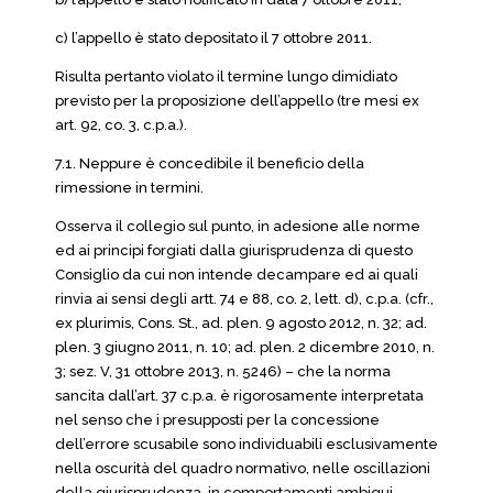
c) l’appello è stato depositato il 7 ottobre 2011.
Risulta pertanto violato il termine lungo dimidiato
previsto per la proposizione dell’appello (tre mesi ex
art. 92, co. 3, c.p.a.).
7.1. Neppure è concedibile il beneficio della
rimessione in termini.
Osserva il collegio sul punto, in adesione alle norme
ed ai principi forgiati dalla giurisprudenza di questo
Consiglio da cui non intende decampare ed ai quali
rinvia ai sensi degli artt. 74 e 88, co. 2, lett. d), c.p.a. (cfr.,
ex plurimis, Cons. St., ad. plen. 9 agosto 2012, n. 32; ad.
plen. 3 giugno 2011, n. 10; ad. plen. 2 dicembre 2010, n.
3; sez. V, 31 ottobre 2013, n. 5246) – che la norma
sancita dall’art. 37 c.p.a. è rigorosamente interpretata
nel senso che i presupposti per la concessione
dell’errore scusabile sono individuabili esclusivamente
nella oscurità del quadro normativo, nelle oscillazioni
della giurisprudenza, in comportamenti ambigui