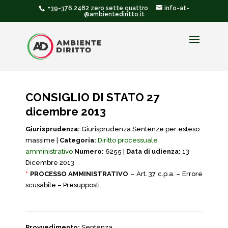
+39-376.2482 zero sette quattro
info-at-
@ambientediritto.it
CONSIGLIO DI STATO 27
dicembre 2013
Giurisprudenza:
Giurisprudenza Sentenze per esteso
massime |
Categoria:
Diritto processuale
amministrativo
Numero:
6255 |
Data di udienza:
13
Dicembre 2013
*
PROCESSO AMMINISTRATIVO
– Art. 37 c.p.a. – Errore
scusabile – Presupposti.
Provvedimento:
Sentenza