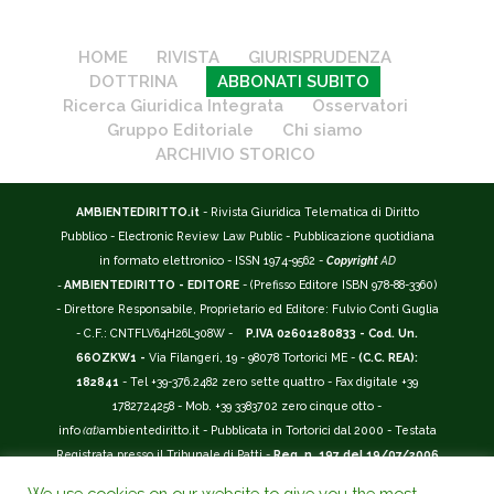
HOME
RIVISTA
GIURISPRUDENZA
DOTTRINA
ABBONATI SUBITO
Ricerca Giuridica Integrata
Osservatori
Gruppo Editoriale
Chi siamo
ARCHIVIO STORICO
AMBIENTEDIRITTO.it
- Rivista Giuridica Telematica di Diritto
Pubblico - Electronic Review Law Public - Pubblicazione quotidiana
in formato elettronico - ISSN 1974-9562 -
Copyright
AD
-
AMBIENTEDIRITTO - EDITORE
- (Prefisso Editore ISBN 978-88-3360)
- Direttore Responsabile, Proprietario ed Editore: Fulvio Conti Guglia
- C.F.: CNTFLV64H26L308W -
P.IVA 02601280833 - Cod. Un.
66OZKW1 -
Via Filangeri, 19 - 98078 Tortorici ME -
(C.C. REA):
182841
- Tel +39-376.2482 zero sette quattro - Fax digitale +39
1782724258 - Mob. +39 3383702 zero cinque otto -
info
(at)
ambientediritto.it - Pubblicata in Tortorici dal 2000 - Testata
Registrata presso il Tribunale di Patti -
Reg. n. 197 del 19/07/2006
-
(BarCode 9 771974 956204)
-
R.O.C. n. 44135.
We use cookies on our website to give you the most