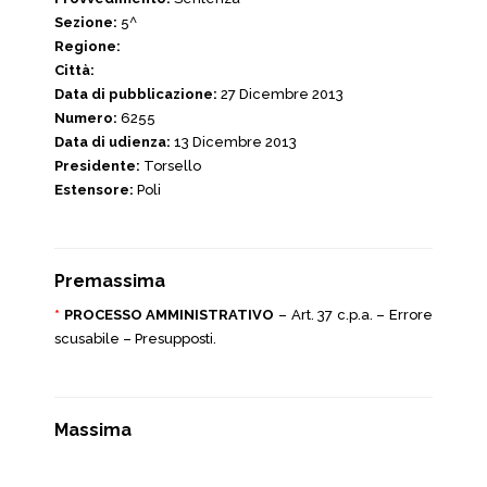
Sezione:
5^
Regione:
Città:
Data di pubblicazione:
27 Dicembre 2013
Numero:
6255
Data di udienza:
13 Dicembre 2013
Presidente:
Torsello
Estensore:
Poli
Premassima
*
PROCESSO AMMINISTRATIVO
– Art. 37 c.p.a. – Errore
scusabile – Presupposti.
Massima