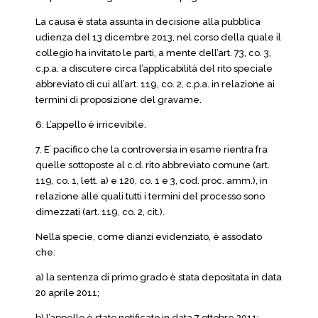
La causa è stata assunta in decisione alla pubblica
udienza del 13 dicembre 2013, nel corso della quale il
collegio ha invitato le parti, a mente dell’art. 73, co. 3,
c.p.a. a discutere circa l’applicabilità del rito speciale
abbreviato di cui all’art. 119, co. 2, c.p.a. in relazione ai
termini di proposizione del gravame.
6. L’appello è irricevibile.
7. E’ pacifico che la controversia in esame rientra fra
quelle sottoposte al c.d. rito abbreviato comune (art.
119, co. 1, lett. a) e 120, co. 1 e 3, cod. proc. amm.), in
relazione alle quali tutti i termini del processo sono
dimezzati (art. 119, co. 2, cit.).
Nella specie, come dianzi evidenziato, è assodato
che:
a) la sentenza di primo grado è stata depositata in data
20 aprile 2011;
b) l’appello è stato notificato in data 7 ottobre 2011;