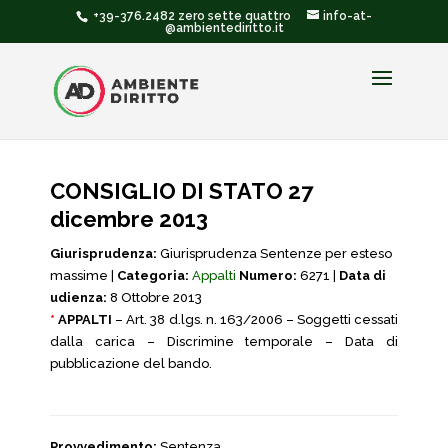
+39-376.2482 zero sette quattro
info-at-
@ambientediritto.it
CONSIGLIO DI STATO 27
dicembre 2013
Giurisprudenza:
Giurisprudenza Sentenze per esteso
massime |
Categoria:
Appalti
Numero:
6271 |
Data di
udienza:
8 Ottobre 2013
*
APPALTI
– Art. 38 d.lgs. n. 163/2006 – Soggetti cessati
dalla carica – Discrimine temporale – Data di
pubblicazione del bando.
Provvedimento:
Sentenza