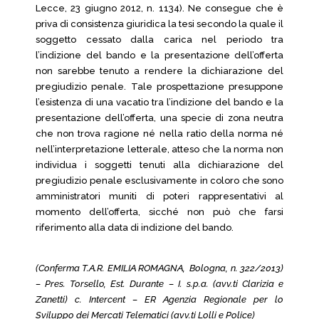
Lecce, 23 giugno 2012, n. 1134). Ne consegue che è
priva di consistenza giuridica la tesi secondo la quale il
soggetto cessato dalla carica nel periodo tra
l’indizione del bando e la presentazione dell’offerta
non sarebbe tenuto a rendere la dichiarazione del
pregiudizio penale. Tale prospettazione presuppone
l’esistenza di una vacatio tra l’indizione del bando e la
presentazione dell’offerta, una specie di zona neutra
che non trova ragione né nella ratio della norma né
nell’interpretazione letterale, atteso che la norma non
individua i soggetti tenuti alla dichiarazione del
pregiudizio penale esclusivamente in coloro che sono
amministratori muniti di poteri rappresentativi al
momento dell’offerta, sicché non può che farsi
riferimento alla data di indizione del bando.
(Conferma T.A.R. EMILIA ROMAGNA, Bologna, n. 322/2013)
– Pres. Torsello, Est. Durante – I. s.p.a. (avv.ti Clarizia e
Zanetti) c. Intercent – ER Agenzia Regionale per lo
Sviluppo dei Mercati Telematici (avv.ti Lolli e Police)