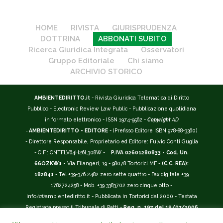
HOME
RIVISTA
GIURISPRUDENZA
DOTTRINA
ABBONATI SUBITO
Ricerca Giuridica Integrata
Osservatori
Gruppo Editoriale
Chi siamo
ARCHIVIO STORICO
AMBIENTEDIRITTO.it
- Rivista Giuridica Telematica di Diritto
Pubblico - Electronic Review Law Public - Pubblicazione quotidiana
in formato elettronico - ISSN 1974-9562 -
Copyright
AD
-
AMBIENTEDIRITTO - EDITORE
- (Prefisso Editore ISBN 978-88-3360)
- Direttore Responsabile, Proprietario ed Editore: Fulvio Conti Guglia
- C.F.: CNTFLV64H26L308W -
P.IVA 02601280833 - Cod. Un.
66OZKW1 -
Via Filangeri, 19 - 98078 Tortorici ME -
(C.C. REA):
182841
- Tel +39-376.2482 zero sette quattro - Fax digitale +39
1782724258 - Mob. +39 3383702 zero cinque otto -
info
(at)
ambientediritto.it - Pubblicata in Tortorici dal 2000 - Testata
Registrata presso il Tribunale di Patti -
Reg. n. 197 del 19/07/2006
-
(BarCode 9 771974 956204)
-
R.O.C. n. 44135.