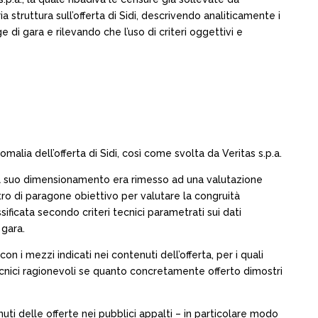
 struttura sull’offerta di Sidi, descrivendo analiticamente i
e di gara e rilevando che l’uso di criteri oggettivi e
malia dell’offerta di Sidi, così come svolta da Veritas s.p.a.
he il suo dimensionamento era rimesso ad una valutazione
etro di paragone obiettivo per valutare la congruità
sificata secondo criteri tecnici parametrati sui dati
 gara.
n i mezzi indicati nei contenuti dell’offerta, per i quali
tecnici ragionevoli se quanto concretamente offerto dimostri
enuti delle offerte nei pubblici appalti – in particolare modo