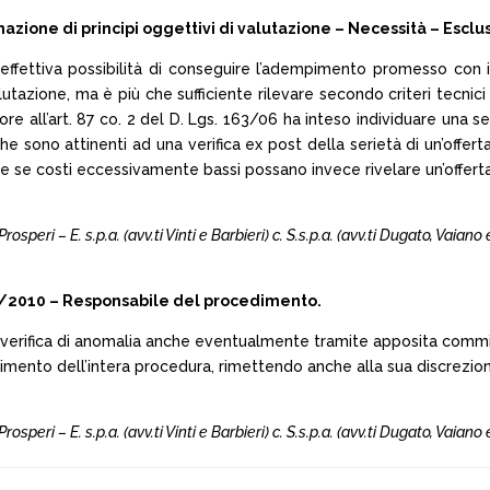
azione di principi oggettivi di valutazione – Necessità – Esclu
’effettiva possibilità di conseguire l’adempimento promesso con i m
alutazione, ma è più che sufficiente rilevare secondo criteri tecni
re all’art. 87 co. 2 del D. Lgs. 163/06 ha inteso individuare una se
 che sono attinenti ad una verifica ex post della serietà di un’offer
se costi eccessivamente bassi possano invece rivelare un’offerta
speri – E. s.p.a. (avv.ti Vinti e Barbieri) c. S.s.p.a. (avv.ti Dugato, Vaiano
 207/2010 – Responsabile del procedimento.
a verifica di anomalia anche eventualmente tramite apposita commiss
ento dell’intera procedura, rimettendo anche alla sua discrezional
speri – E. s.p.a. (avv.ti Vinti e Barbieri) c. S.s.p.a. (avv.ti Dugato, Vaiano