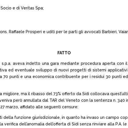
o Socio e di Veritas Spa;
ns. Raffaele Prosperi e uditi per le parti gli avvocati Barbieri, Vai
FATTO
s s.p.a. aveva indetto una gara mediante procedura aperta con il
utiva ed eventuale sviluppo di nuovi progetti di sistemi applicati
a 70 punti e una economica contribuente per i residui 30 punti ed u
a migliore, ma il ribasso del 73% offerto da Sidi collocava quest’ult
veniva però annullata dal TAR del Veneto con la sentenza n. 340 i
27 marzo, affidato alle seguenti censure:
iti della funzione giurisdizionale, in quanto ha invaso un campo co
la verifica dell’anomalia dell’offerta di Sidi senza rinviare alla P