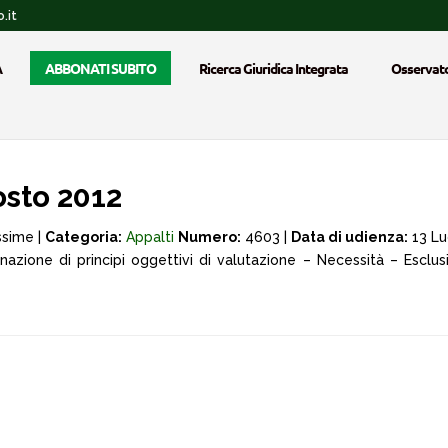
.it
A
ABBONATI SUBITO
Ricerca Giuridica Integrata
Osservato
sto 2012
ssime |
Categoria:
Appalti
Numero:
4603 |
Data di udienza:
13 Lu
nazione di principi oggettivi di valutazione – Necessità – Esclus