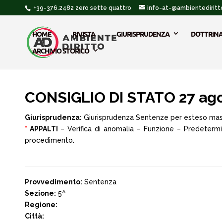
+39-376.2482 zero sette quattro
info-at-@ambientediritto
HOME
RIVISTA
GIURISPRUDENZA
DOTTRIN
ARCHIVIO STORICO
CONSIGLIO DI STATO 27 ago
Giurisprudenza:
Giurisprudenza Sentenze per esteso ma
*
APPALTI
– Verifica di anomalia – Funzione – Predetermi
procedimento.
Provvedimento:
Sentenza
Sezione:
5^
Regione:
Città: