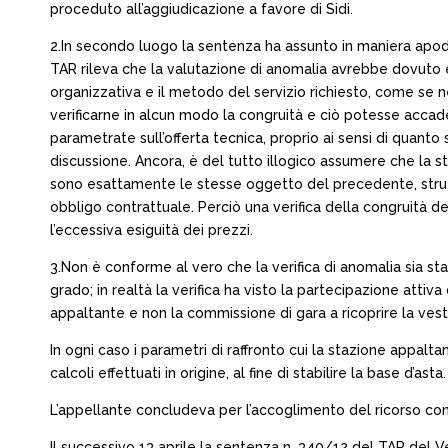
proceduto all’aggiudicazione a favore di Sidi.
2.In secondo luogo la sentenza ha assunto in maniera apodi
TAR rileva che la valutazione di anomalia avrebbe dovuto e
organizzativa e il metodo del servizio richiesto, come se ne
verificarne in alcun modo la congruità e ciò potesse acca
parametrate sull’offerta tecnica, proprio ai sensi di quanto
discussione. Ancora, è del tutto illogico assumere che la s
sono esattamente le stesse oggetto del precedente, struttura
obbligo contrattuale. Perciò una verifica della congruità de
l’eccessiva esiguità dei prezzi.
3.Non è conforme al vero che la verifica di anomalia sia 
grado; in realtà la verifica ha visto la partecipazione atti
appaltante e non la commissione di gara a ricoprire la veste
In ogni caso i parametri di raffronto cui la stazione appalt
calcoli effettuati in origine, al fine di stabilire la base d’asta.
L’appellante concludeva per l’accoglimento del ricorso con 
Il successivo 13 aprile la sentenza n. 340/12 del TAR del V