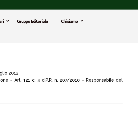
ri
Gruppo Editoriale
Chi siamo
glio 2012
ione – Art. 121 c. 4 d.P.R. n. 207/2010 – Responsabile del