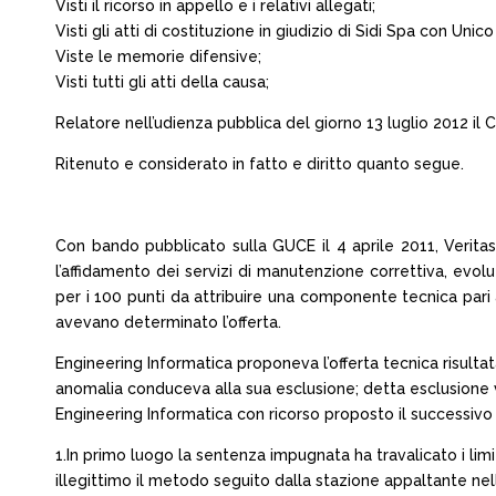
Visti il ricorso in appello e i relativi allegati;
Visti gli atti di costituzione in giudizio di Sidi Spa con Unic
Viste le memorie difensive;
Visti tutti gli atti della causa;
Relatore nell’udienza pubblica del giorno 13 luglio 2012 il Co
Ritenuto e considerato in fatto e diritto quanto segue.
Con bando pubblicato sulla GUCE il 4 aprile 2011, Verita
l’affidamento dei servizi di manutenzione correttiva, evol
per i 100 punti da attribuire una componente tecnica pari 
avevano determinato l’offerta.
Engineering Informatica proponeva l’offerta tecnica risultat
anomalia conduceva alla sua esclusione; detta esclusione 
Engineering Informatica con ricorso proposto il successivo 
1.In primo luogo la sentenza impugnata ha travalicato i lim
illegittimo il metodo seguito dalla stazione appaltante nel