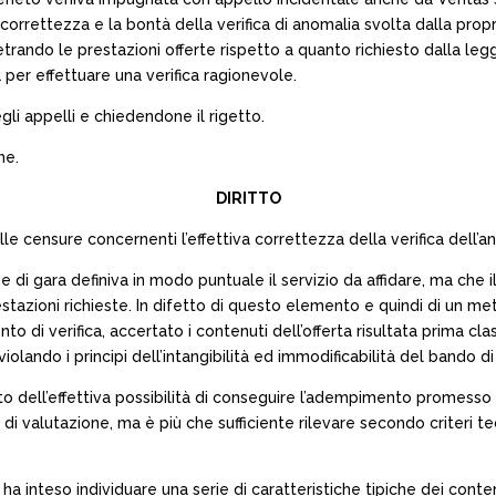
orrettezza e la bontà della verifica di anomalia svolta dalla propria
metrando le prestazioni offerte rispetto a quanto richiesto dalla legg
per effettuare una verifica ragionevole.
egli appelli e chiedendone il rigetto.
ne.
DIRITTO
 censure concernenti l’effettiva correttezza della verifica dell’ano
ge di gara definiva in modo puntuale il servizio da affidare, ma c
estazioni richieste. In difetto di questo elemento e quindi di un m
o di verifica, accertato i contenuti dell’offerta risultata prima clas
violando i principi dell’intangibilità ed immodificabilità del bando di
to dell’effettiva possibilità di conseguire l’adempimento promesso co
 di valutazione, ma è più che sufficiente rilevare secondo criteri 
6 ha inteso individuare una serie di caratteristiche tipiche dei cont