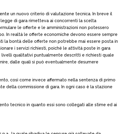
e un nuovo criterio di valutazione tecnica. In breve il
legge di gara rimetteva ai concorrenti la scelta
 formulare le offerte e le amministrazioni non potessero
ampo. In realtà le offerte economiche devono essere sempre
menti la bontà delle offerte non potrebbe mai essere posta in
re i servizi richiesti, poiché le attività poste in gara
velli qualitativi puntualmente descritti e richiesti quale
fornire, dalle quali si può eventualmente desumere
ento, così come invece affermato nella sentenza di primo
nte della commissione di gara. In ogni caso è la stazione
mento tecnico in quanto essi sono collegati alle stime ed ai
p.a., la quale ribadiva le censure già sollevate da