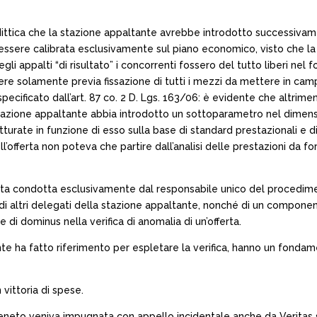
ttica che la stazione appaltante avrebbe introdotto successivament
ssere calibrata esclusivamente sul piano economico, visto che la 
gli appalti “di risultato” i concorrenti fossero del tutto liberi nel
dere solamente previa fissazione di tutti i mezzi da mettere in c
 specificato dall’art. 87 co. 2 D. Lgs. 163/06: è evidente che altri
tazione appaltante abbia introdotto un sottoparametro nel dimensiona
te in funzione di esso sulla base di standard prestazionali e di li
ll’offerta non poteva che partire dall’analisi delle prestazioni da 
stata condotta esclusivamente dal responsabile unico del procedim
va di altri delegati della stazione appaltante, nonché di un compone
 di dominus nella verifica di anomalia di un’offerta.
ante ha fatto riferimento per espletare la verifica, hanno un fonda
vittoria di spese.
eneto veniva impugnata con appello incidentale anche da Veritas s.