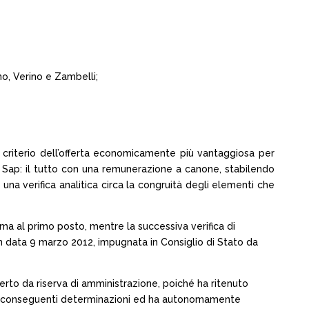
ano, Verino e Zambelli;
 criterio dell’offerta economicamente più vantaggiosa per
vi Sap: il tutto con una remunerazione a canone, stabilendo
na verifica analitica circa la congruità degli elementi che
ima al primo posto, mentre la successiva verifica di
n data 9 marzo 2012, impugnata in Consiglio di Stato da
perto da riserva di amministrazione, poiché ha ritenuto
.A. le conseguenti determinazioni ed ha autonomamente