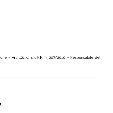
ione – Art. 121 c. 4 d.P.R. n. 207/2010 – Responsabile del
3