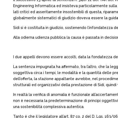
Engineering Informatica ed insisteva particolarmente sulla c
lati critici ed asseritamente insostenibili di questa, ripara
globalmente sistematici di giudizio doveva essere la guida 
Sidi si è costituita in giudizio, sostenendo l’infondatezza d
Alla odierna udienza pubblica la causa è passata in decisio
I due appelli devono essere accolti, data la fondatezza delle
La sentenza impugnata ha affermato, tra l’altro, che la leg
soggettiva circa i tempi, le modalità e la quantità delle pr
dell’offerta, la stazione appaltante avrebbe, nel procediment
strutturali ed organizzativi della prestazione di Sidi, quindi 
In realtà la verifica di anomalia è funzionale all’accertamen
non è necessaria la predeterminazione di principi oggettivi
una sostenibilità complessiva autentica.
Tanto è che il legislatore all’art. 87 co. 2 del D. Lgs. 163/0