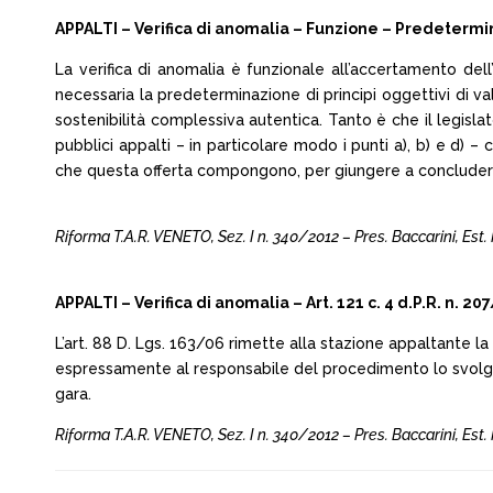
APPALTI – Verifica di anomalia – Funzione – Predetermin
La verifica di anomalia è funzionale all’accertamento dell
necessaria la predeterminazione di principi oggettivi di v
sostenibilità complessiva autentica. Tanto è che il legislato
pubblici appalti – in particolare modo i punti a), b) e d) –
che questa offerta compongono, per giungere a concludere 
Riforma T.A.R. VENETO, Sez. I n. 340/2012 – Pres. Baccarini, Est. Pro
APPALTI – Verifica di anomalia – Art. 121 c. 4 d.P.R. n.
L’art. 88 D. Lgs. 163/06 rimette alla stazione appaltante l
espressamente al responsabile del procedimento lo svolgim
gara.
Riforma T.A.R. VENETO, Sez. I n. 340/2012 – Pres. Baccarini, Est. Pro