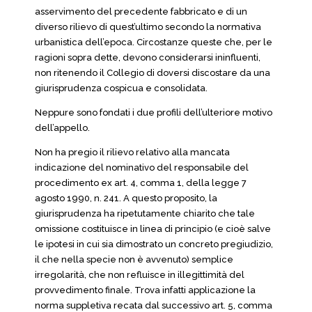
asservimento del precedente fabbricato e di un
diverso rilievo di quest’ultimo secondo la normativa
urbanistica dell’epoca. Circostanze queste che, per le
ragioni sopra dette, devono considerarsi ininfluenti,
non ritenendo il Collegio di doversi discostare da una
giurisprudenza cospicua e consolidata.
Neppure sono fondati i due profili dell’ulteriore motivo
dell’appello.
Non ha pregio il rilievo relativo alla mancata
indicazione del nominativo del responsabile del
procedimento ex art. 4, comma 1, della legge 7
agosto 1990, n. 241. A questo proposito, la
giurisprudenza ha ripetutamente chiarito che tale
omissione costituisce in linea di principio (e cioè salve
le ipotesi in cui sia dimostrato un concreto pregiudizio,
il che nella specie non è avvenuto) semplice
irregolarità, che non refluisce in illegittimità del
provvedimento finale. Trova infatti applicazione la
norma suppletiva recata dal successivo art. 5, comma