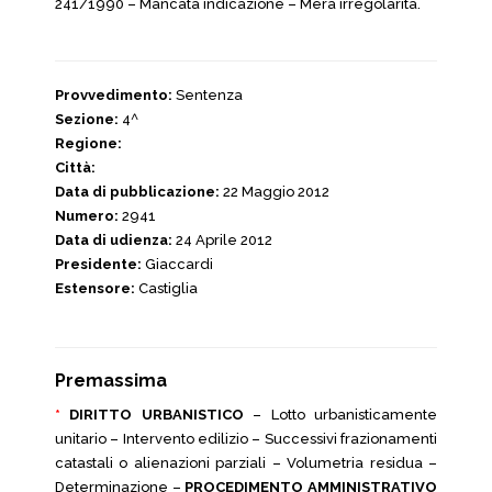
241/1990 – Mancata indicazione – Mera irregolarità.
Provvedimento:
Sentenza
Sezione:
4^
Regione:
Città:
Data di pubblicazione:
22 Maggio 2012
Numero:
2941
Data di udienza:
24 Aprile 2012
Presidente:
Giaccardi
Estensore:
Castiglia
Premassima
*
DIRITTO URBANISTICO
– Lotto urbanisticamente
unitario – Intervento edilizio – Successivi frazionamenti
catastali o alienazioni parziali – Volumetria residua –
Determinazione –
PROCEDIMENTO AMMINISTRATIVO