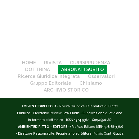
HOME
RIVISTA
GIURISPRUDENZA
DOTTRINA
ABBONATI SUBITO
Ricerca Giuridica Integrata
Osservatori
Gruppo Editoriale
Chi siamo
ARCHIVIO STORICO
AMBIENTEDIRITTO.it
- Rivista Giuridica Telematica di Diritto
Pubblico - Electronic Review Law Public - Pubblicazione quotidiana
in formato elettronico - ISSN 1974-9562 -
Copyright
AD
-
AMBIENTEDIRITTO - EDITORE
- (Prefisso Editore ISBN 978-88-3360)
- Direttore Responsabile, Proprietario ed Editore: Fulvio Conti Guglia