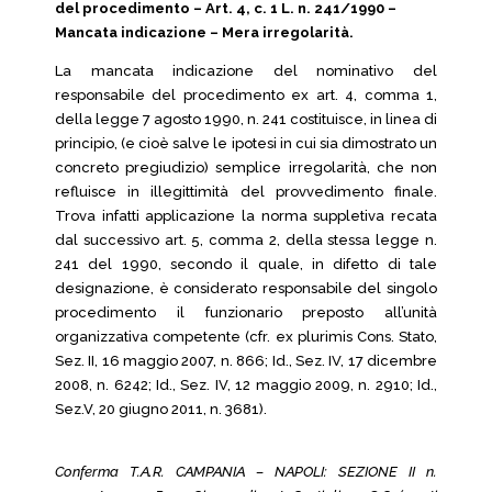
del procedimento – Art. 4, c. 1 L. n. 241/1990 –
Mancata indicazione – Mera irregolarità.
La mancata indicazione del nominativo del
responsabile del procedimento ex art. 4, comma 1,
della legge 7 agosto 1990, n. 241 costituisce, in linea di
principio, (e cioè salve le ipotesi in cui sia dimostrato un
concreto pregiudizio) semplice irregolarità, che non
refluisce in illegittimità del provvedimento finale.
Trova infatti applicazione la norma suppletiva recata
dal successivo art. 5, comma 2, della stessa legge n.
241 del 1990, secondo il quale, in difetto di tale
designazione, è considerato responsabile del singolo
procedimento il funzionario preposto all’unità
organizzativa competente (cfr. ex plurimis Cons. Stato,
Sez. II, 16 maggio 2007, n. 866; Id., Sez. IV, 17 dicembre
2008, n. 6242; Id., Sez. IV, 12 maggio 2009, n. 2910; Id.,
Sez.V, 20 giugno 2011, n. 3681).
Conferma T.A.R. CAMPANIA – NAPOLI: SEZIONE II n.