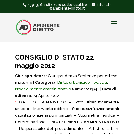
+39-376.2482 zero sette quattro
info-at-
@ambientediritto.it
CONSIGLIO DI STATO 22
maggio 2012
Giurisprudenza:
Giurisprudenza Sentenze per esteso
massime |
Categoria:
Diritto urbanistico - edilizia
,
Procedimento amministrativo
Numero:
2941 |
Data di
udienza:
24 Aprile 2012
*
DIRITTO URBANISTICO
– Lotto urbanisticamente
unitario – Intervento edilizio – Successivi frazionamenti
catastali o alienazioni parziali – Volumetria residua –
Determinazione –
PROCEDIMENTO AMMINISTRATIVO
– Responsabile del procedimento – Art. 4, c. 1 L. n.