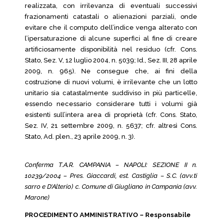
realizzata, con irrilevanza di eventuali successivi
frazionamenti catastali o alienazioni parziali, onde
evitare che il computo dell’indice venga alterato con
l’ipersaturazione di alcune superfici al fine di creare
artificiosamente disponibilità nel residuo (cfr. Cons.
Stato, Sez. V, 12 luglio 2004, n. 5039; Id., Sez. III, 28 aprile
2009, n. 965). Ne consegue che, ai fini della
costruzione di nuovi volumi, è irrilevante che un lotto
unitario sia catastalmente suddiviso in più particelle,
essendo necessario considerare tutti i volumi già
esistenti sull’intera area di proprietà (cfr. Cons. Stato,
Sez. IV, 21 settembre 2009, n. 5637; cfr. altresì Cons.
Stato, Ad. plen., 23 aprile 2009, n. 3).
Conferma T.A.R. CAMPANIA – NAPOLI: SEZIONE II n.
10239/2004 – Pres. Giaccardi, est. Castiglia – S.C. (avv.ti
sarro e D’Alterio) c. Comune di Giugliano in Campania (avv.
Marone)
PROCEDIMENTO AMMINISTRATIVO – Responsabile