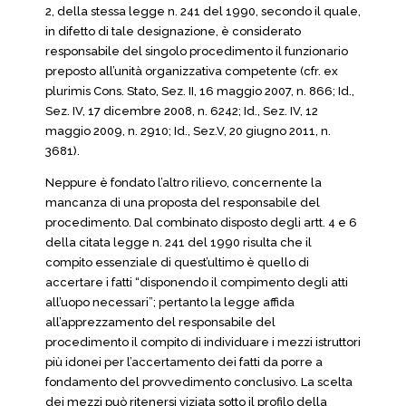
2, della stessa legge n. 241 del 1990, secondo il quale,
in difetto di tale designazione, è considerato
responsabile del singolo procedimento il funzionario
preposto all’unità organizzativa competente (cfr. ex
plurimis Cons. Stato, Sez. II, 16 maggio 2007, n. 866; Id.,
Sez. IV, 17 dicembre 2008, n. 6242; Id., Sez. IV, 12
maggio 2009, n. 2910; Id., Sez.V, 20 giugno 2011, n.
3681).
Neppure è fondato l’altro rilievo, concernente la
mancanza di una proposta del responsabile del
procedimento. Dal combinato disposto degli artt. 4 e 6
della citata legge n. 241 del 1990 risulta che il
compito essenziale di quest’ultimo è quello di
accertare i fatti “disponendo il compimento degli atti
all’uopo necessari”; pertanto la legge affida
all’apprezzamento del responsabile del
procedimento il compito di individuare i mezzi istruttori
più idonei per l’accertamento dei fatti da porre a
fondamento del provvedimento conclusivo. La scelta
dei mezzi può ritenersi viziata sotto il profilo della