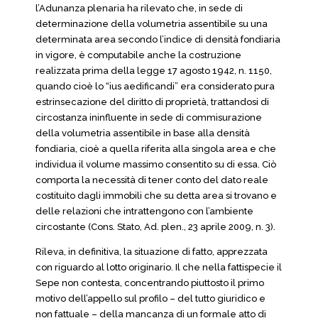
l’Adunanza plenaria ha rilevato che, in sede di
determinazione della volumetria assentibile su una
determinata area secondo l’indice di densità fondiaria
in vigore, è computabile anche la costruzione
realizzata prima della legge 17 agosto 1942, n. 1150,
quando cioè lo “ius aedificandi” era considerato pura
estrinsecazione del diritto di proprietà, trattandosi di
circostanza ininfluente in sede di commisurazione
della volumetria assentibile in base alla densità
fondiaria, cioè a quella riferita alla singola area e che
individua il volume massimo consentito su di essa. Ciò
comporta la necessità di tener conto del dato reale
costituito dagli immobili che su detta area si trovano e
delle relazioni che intrattengono con l’ambiente
circostante (Cons. Stato, Ad. plen., 23 aprile 2009, n. 3).
Rileva, in definitiva, la situazione di fatto, apprezzata
con riguardo al lotto originario. Il che nella fattispecie il
Sepe non contesta, concentrando piuttosto il primo
motivo dell’appello sul profilo – del tutto giuridico e
non fattuale – della mancanza di un formale atto di