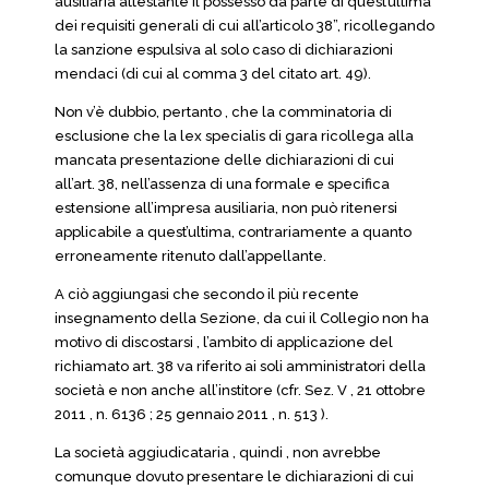
ausiliaria attestante il possesso da parte di quest’ultima
dei requisiti generali di cui all’articolo 38”, ricollegando
la sanzione espulsiva al solo caso di dichiarazioni
mendaci (di cui al comma 3 del citato art. 49).
Non v’è dubbio, pertanto , che la comminatoria di
esclusione che la lex specialis di gara ricollega alla
mancata presentazione delle dichiarazioni di cui
all’art. 38, nell’assenza di una formale e specifica
estensione all’impresa ausiliaria, non può ritenersi
applicabile a quest’ultima, contrariamente a quanto
erroneamente ritenuto dall’appellante.
A ciò aggiungasi che secondo il più recente
insegnamento della Sezione, da cui il Collegio non ha
motivo di discostarsi , l’ambito di applicazione del
richiamato art. 38 va riferito ai soli amministratori della
società e non anche all’institore (cfr. Sez. V , 21 ottobre
2011 , n. 6136 ; 25 gennaio 2011 , n. 513 ).
La società aggiudicataria , quindi , non avrebbe
comunque dovuto presentare le dichiarazioni di cui