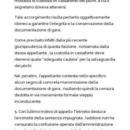
modalità di custodia (in cassaforte) dei plichi, a cui il
segretario doveva attenersi.
Tale accorgimento risulta pertanto oggettivamente
idoneo a garantire l’integrità e la conservazione della
documentazione di gara.
Come precisato infatti dalla più recente
giurisprudenza di questa Sezione , richiamata dalla
stessa appellante , la custodia in cassaforte deve
ritenersi quale “adeguata cautela” per la salvaguardia
dei plichi.
Né, peraltro , l’appellante contesta nello specifico
alcun segno di concreta manomissione della
documentazione di gara , risultando quindi la censura
dedotta in via meramente formale vieppiù
inconducente.
5. Con l’ultimo motivo di appello Tekneko deduce
l’erroneità della sentenza impugnata , laddove non ha
censurato la confusione operata dall’amministrazione