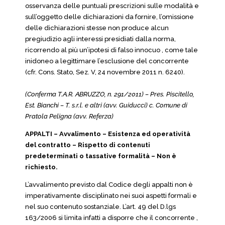
osservanza delle puntuali prescrizioni sulle modalità e
sull’oggetto delle dichiarazioni da fornire, l’omissione
delle dichiarazioni stesse non produce alcun
pregiudizio agli interessi presidiati dalla norma,
ricorrendo al più un’ipotesi di falso innocuo , come tale
inidoneo a legittimare l’esclusione del concorrente
(cfr. Cons. Stato, Sez. V, 24 novembre 2011 n. 6240).
(Conferma T.A.R. ABRUZZO, n. 291/2011) – Pres. Piscitello,
Est. Bianchi – T. s.r.l. e altri (avv. Guiducci) c. Comune di
Pratola Peligna (avv. Referza)
APPALTI – Avvalimento – Esistenza ed operatività
del contratto – Rispetto di contenuti
predeterminati o tassative formalità – Non è
richiesto.
L’avvalimento previsto dal Codice degli appalti non è
imperativamente disciplinato nei suoi aspetti formali e
nel suo contenuto sostanziale. L’art. 49 del D.lgs
163/2006 si limita infatti a disporre che il concorrente ,