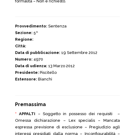
formalità – Non è richiesto.
Provvedimento:
Sentenza
Sezione:
5^
Regione:
Città:
Data di pubblicazione:
19 Settembre 2012
Numero:
4970
Data di udienza:
13 Marzo 2012
Presidente:
Piscitello
Estensore:
Bianchi
Premassima
*
APPALTI
– Soggetto in possesso dei requisiti –
Omessa dichiarazione – Lex specialis – Mancata
espressa previsione di esclusione – Pregiudizio agli
interessi presidiati dalla norma – Inconfigurabilità –