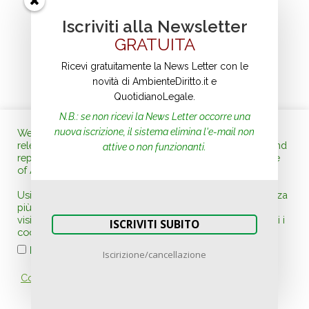
Marzo 2026
(10)
Iscriviti alla Newsletter
Febbraio 2026
(8)
GRATUITA
Ricevi gratuitamente la News Letter con le
AMBIENTEDIRITTO.IT EDITORE su
novità di AmbienteDiritto.it e
Amazon
QuotidianoLegale.
N.B.:
se non ricevi la News Letter occorre una
nuova iscrizione, il sistema elimina l'e-mail non
We use cookies on our website to give you the most
relevant experience by remembering your preferences and
attive o non funzionanti.
repeat visits. By clicking “Accept”, you consent to the use
of ALL the cookies.
Usiamo i cookie sul nostro sito Web per offrirti l'esperienza
più pertinente ricordando le tue preferenze se ripeti le
visite. Facendo clic su "Accetta", acconsenti all'uso di tutti i
ISCRIVITI SUBITO
cookie. Altrimenti puoi rifiutare tutti i cookie.
.
Rifiuta tutti
Iscirizione/cancellazione
Cookie settings
ACCETTA