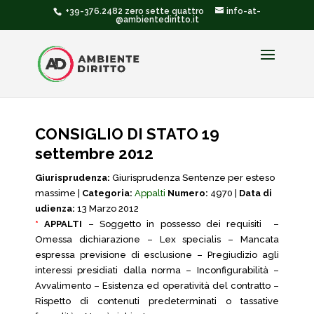
+39-376.2482 zero sette quattro
info-at-
@ambientediritto.it
CONSIGLIO DI STATO 19
settembre 2012
Giurisprudenza:
Giurisprudenza Sentenze per esteso
massime |
Categoria:
Appalti
Numero:
4970 |
Data di
udienza:
13 Marzo 2012
*
APPALTI
– Soggetto in possesso dei requisiti –
Omessa dichiarazione – Lex specialis – Mancata
espressa previsione di esclusione – Pregiudizio agli
interessi presidiati dalla norma – Inconfigurabilità –
Avvalimento – Esistenza ed operatività del contratto –
Rispetto di contenuti predeterminati o tassative