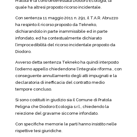
Pratola e la controinteressata Diodoro Ecologia, la
quale ha altresì proposto ricorso incidentale.
Con sentenza 11 maggio 2011 n. 291, il T.A.R. Abruzzo
ha respinto il ricorso proposto da Tekneko,
dichiarandolo in parte inammissibile ed in parte
infondato, ed ha contestualmente dichiarato
l’improcedibilità del ricorso incidentale proposto da
Diodoro.
Avverso detta sentenza Tekneko ha quindi interposto
l’odierno appello chiedendone l’integrale riforma , con
conseguente annullamento degli atti impugnati e la
declaratoria di inefficacia del contratto medio
tempore concluso.
Si sono costituiti in giudizio sia il Comune di Pratola
Peligna che Diodoro Ecologia s.r.l., chiedendo la
reiezione del gravame siccome infondato.
Con specifiche memorie le parti hanno insistito nelle
rispettive tesi giuridiche.