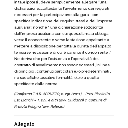
in tale ipotesi , deve semplicemente allegare “una
dichiarazione…….attestante l’avvalimento dei requisiti
necessari per la partecipazione alla gara , con
specifica indicazione dei requisiti stessi e dell’impresa
ausiliaria”, nonché “ una dichiarazione sottoscritta
dall’impresa ausiliaria con cui quest’ultima si obbliga
verso il concorrente e verso la stazione appaltante a
mettere a disposizione per tutta la durata dell’appalto
le risorse necessarie di cui è carente il concorrente .”
Ne deriva che per l’esistenza e l’operatività del
contratto di avvalimento non sono necessari , in linea
di principio , contenuti particolari e/o predeterminati ,
né specifiche tassative formalità, oltre a quelle
specificate dalla norma.
(Conferma T.A.R. ABRUZZO, n. 291/2011) – Pres. Piscitello,
Est. Bianchi – T. s.r.l. e altri (avv. Guiducci) c. Comune di
Pratola Peligna (avv. Referza)
Allegato