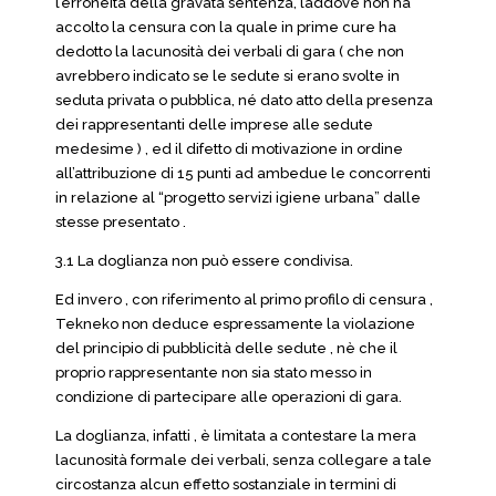
l’erroneità della gravata sentenza, laddove non ha
accolto la censura con la quale in prime cure ha
dedotto la lacunosità dei verbali di gara ( che non
avrebbero indicato se le sedute si erano svolte in
seduta privata o pubblica, né dato atto della presenza
dei rappresentanti delle imprese alle sedute
medesime ) , ed il difetto di motivazione in ordine
all’attribuzione di 15 punti ad ambedue le concorrenti
in relazione al “progetto servizi igiene urbana” dalle
stesse presentato .
3.1 La doglianza non può essere condivisa.
Ed invero , con riferimento al primo profilo di censura ,
Tekneko non deduce espressamente la violazione
del principio di pubblicità delle sedute , nè che il
proprio rappresentante non sia stato messo in
condizione di partecipare alle operazioni di gara.
La doglianza, infatti , è limitata a contestare la mera
lacunosità formale dei verbali, senza collegare a tale
circostanza alcun effetto sostanziale in termini di