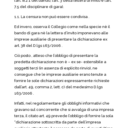
l’art. III.2.1 del bando, l’art. 3 della lettera di invito e l’art.
7.5 del disciplinare di gara).
1.1. La censura non può essere condivisa .
Ed invero, osserva il Collegio come nella specie nè il
bando di gara nè la lettera d’invito imponevano alle
imprese ausiliarie di presentare la dichiarazione ex
art. 38 del D.lgs 163/2006 .
Ciò posto , atteso che l’obbligo di presentare la
predetta dichiarazione non è – ex se- estensibile a
soggetti terzi (in assenza di esplicito rinvio), ne
consegue che le imprese ausiliarie erano tenute a
fornire le sole dichiarazioni espressamente richieste
dall’art. 49, comma 2, lett. c) del medesimo D.lgs
163/2006 .
Infatti, nel regolamentare gli obblighi informativi che
gravano sul concorrente che si avvalga di una impresa
terza, il citato art. 49 prevede l’obbligo di fornire la sola
“dichiarazione sottoscritta da parte dell’impresa