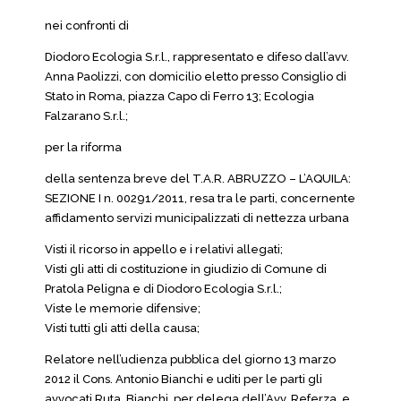
nei confronti di
Diodoro Ecologia S.r.l., rappresentato e difeso dall’avv.
Anna Paolizzi, con domicilio eletto presso Consiglio di
Stato in Roma, piazza Capo di Ferro 13; Ecologia
Falzarano S.r.l.;
per la riforma
della sentenza breve del T.A.R. ABRUZZO – L’AQUILA:
SEZIONE I n. 00291/2011, resa tra le parti, concernente
affidamento servizi municipalizzati di nettezza urbana
Visti il ricorso in appello e i relativi allegati;
Visti gli atti di costituzione in giudizio di Comune di
Pratola Peligna e di Diodoro Ecologia S.r.l.;
Viste le memorie difensive;
Visti tutti gli atti della causa;
Relatore nell’udienza pubblica del giorno 13 marzo
2012 il Cons. Antonio Bianchi e uditi per le parti gli
avvocati Ruta, Bianchi, per delega dell’Avv. Referza, e