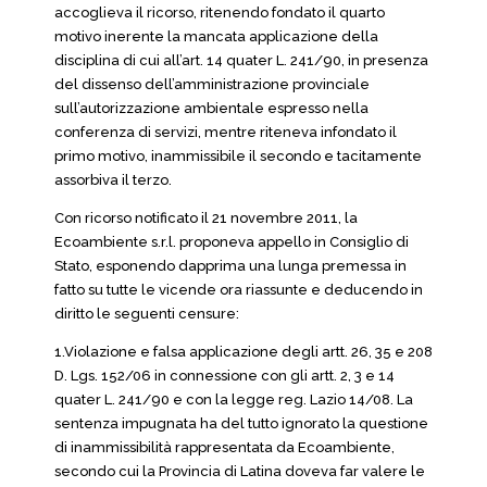
accoglieva il ricorso, ritenendo fondato il quarto
motivo inerente la mancata applicazione della
disciplina di cui all’art. 14 quater L. 241/90, in presenza
del dissenso dell’amministrazione provinciale
sull’autorizzazione ambientale espresso nella
conferenza di servizi, mentre riteneva infondato il
primo motivo, inammissibile il secondo e tacitamente
assorbiva il terzo.
Con ricorso notificato il 21 novembre 2011, la
Ecoambiente s.r.l. proponeva appello in Consiglio di
Stato, esponendo dapprima una lunga premessa in
fatto su tutte le vicende ora riassunte e deducendo in
diritto le seguenti censure:
1.Violazione e falsa applicazione degli artt. 26, 35 e 208
D. Lgs. 152/06 in connessione con gli artt. 2, 3 e 14
quater L. 241/90 e con la legge reg. Lazio 14/08. La
sentenza impugnata ha del tutto ignorato la questione
di inammissibilità rappresentata da Ecoambiente,
secondo cui la Provincia di Latina doveva far valere le