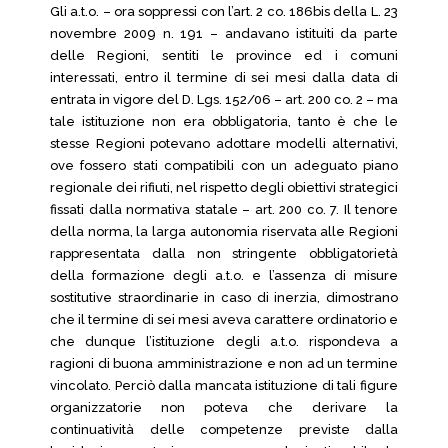
Gli a.t.o. – ora soppressi con l’art. 2 co. 186bis della L. 23
novembre 2009 n. 191 – andavano istituiti da parte
delle Regioni, sentiti le province ed i comuni
interessati, entro il termine di sei mesi dalla data di
entrata in vigore del D. Lgs. 152/06 – art. 200 co. 2 – ma
tale istituzione non era obbligatoria, tanto è che le
stesse Regioni potevano adottare modelli alternativi,
ove fossero stati compatibili con un adeguato piano
regionale dei rifiuti, nel rispetto degli obiettivi strategici
fissati dalla normativa statale – art. 200 co. 7. Il tenore
della norma, la larga autonomia riservata alle Regioni
rappresentata dalla non stringente obbligatorietà
della formazione degli a.t.o. e l’assenza di misure
sostitutive straordinarie in caso di inerzia, dimostrano
che il termine di sei mesi aveva carattere ordinatorio e
che dunque l’istituzione degli a.t.o. rispondeva a
ragioni di buona amministrazione e non ad un termine
vincolato. Perciò dalla mancata istituzione di tali figure
organizzatorie non poteva che derivare la
continuatività delle competenze previste dalla