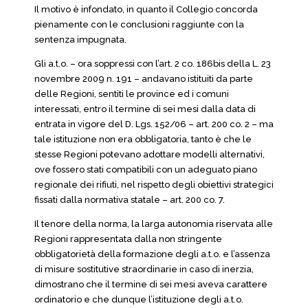
Il motivo è infondato, in quanto il Collegio concorda
pienamente con le conclusioni raggiunte con la
sentenza impugnata.
Gli a.t.o. – ora soppressi con l’art. 2 co. 186bis della L. 23
novembre 2009 n. 191 – andavano istituiti da parte
delle Regioni, sentiti le province ed i comuni
interessati, entro il termine di sei mesi dalla data di
entrata in vigore del D. Lgs. 152/06 – art. 200 co. 2 – ma
tale istituzione non era obbligatoria, tanto è che le
stesse Regioni potevano adottare modelli alternativi,
ove fossero stati compatibili con un adeguato piano
regionale dei rifiuti, nel rispetto degli obiettivi strategici
fissati dalla normativa statale – art. 200 co. 7.
Il tenore della norma, la larga autonomia riservata alle
Regioni rappresentata dalla non stringente
obbligatorietà della formazione degli a.t.o. e l’assenza
di misure sostitutive straordinarie in caso di inerzia,
dimostrano che il termine di sei mesi aveva carattere
ordinatorio e che dunque l’istituzione degli a.t.o.