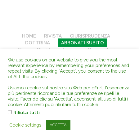
HOME
RIVISTA
GIURISPRUDENZA
DOTTRINA
ABBONATI SUBITO
Ricerca Giuridica Integrata
Osservatori
Gruppo Editoriale
Chi siamo
We use cookies on our website to give you the most
ARCHIVIO STORICO
relevant experience by remembering your preferences and
repeat visits. By clicking “Accept”, you consent to the use
of ALL the cookies.
AMBIENTEDIRITTO.it
- Rivista Giuridica Telematica di Diritto
Pubblico - Electronic Review Law Public - Pubblicazione quotidiana
Usiamo i cookie sul nostro sito Web per offrirti l'esperienza
più pertinente ricordando le tue preferenze se ripeti le
in formato elettronico - ISSN 1974-9562 -
Copyright
AD
visite. Facendo clic su "Accetta", acconsenti all'uso di tutti i
-
AMBIENTEDIRITTO - EDITORE
- (Prefisso Editore ISBN 978-88-3360)
cookie. Altrimenti puoi rifiutare tutti i cookie.
- Direttore Responsabile, Proprietario ed Editore: Fulvio Conti Guglia
.
Rifiuta tutti
- C.F.: CNTFLV64H26L308W -
P.IVA 02601280833 - Cod. Un.
66OZKW1 -
Via Filangeri, 19 - 98078 Tortorici ME -
(C.C. REA):
Cookie settings
ACCETTA
182841
- Tel +39-376.2482 zero sette quattro - Fax digitale +39
1782724258 - Mob. +39 3383702 zero cinque otto -