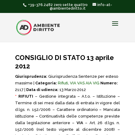
+39-376.2482 zero sette quattro
info-at-
@ambientediritto.it
CONSIGLIO DI STATO 13 aprile
2012
Giurisprudenza:
Giurisprudenza Sentenze per esteso
massime |
Categoria:
Rifiuti
,
VIA VAS AIA VIG
Numero:
2117 |
Data di udienza:
13 Marzo 2012
*
RIFIUTI
– Gestione integrata – A.t.o. – Istituzione –
Termine di sei mesi dalla data di entrata in vigore del
d.lgs. n. 152/2006 – Carattere ordinatorio – Mancata
istituzione – Continuatività delle competenze previste
dalla legislazione anteriore –
VIA
– Art. 26 d.lgs. n.
152/2006 (nel testo vigente al dicembre 2008) –