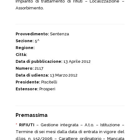
Impianto di trattamento di rifiuti – Localizzazione –
Assorbimento.
Provvedimento:
Sentenza
Sezione:
5^
Regione:
Città:
Data di pubblicazione:
13 Aprile 2012
Numero:
2117
Data di udienza:
13 Marzo 2012
Presidente:
Piscitelli
Estensore:
Prosperi
Premassima
*
RIFIUTI
– Gestione integrata – A.t.o. – Istituzione –
Termine di sei mesi dalla data di entrata in vigore del
d.lgs. n. 152/2006 – Carattere ordinatorio – Mancata