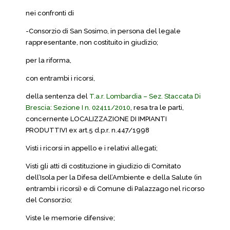
nei confronti di
-Consorzio di San Sosimo, in persona del legale
rappresentante, non costituito in giudizio;
per la riforma,
con entrambi i ricorsi,
della sentenza del
T.a.r. Lombardia – Sez. Staccata Di
Brescia: Sezione I n. 02411/2010
, resa tra le parti,
concernente LOCALIZZAZIONE DI IMPIANTI
PRODUTTIVI ex art.5 d.p.r. n.447/1998
Visti i ricorsi in appello e i relativi allegati;
Visti gli atti di costituzione in giudizio di Comitato
dell’Isola per la Difesa dell’Ambiente e della Salute (in
entrambi i ricorsi) e di Comune di Palazzago nel ricorso
del Consorzio;
Viste le memorie difensive;