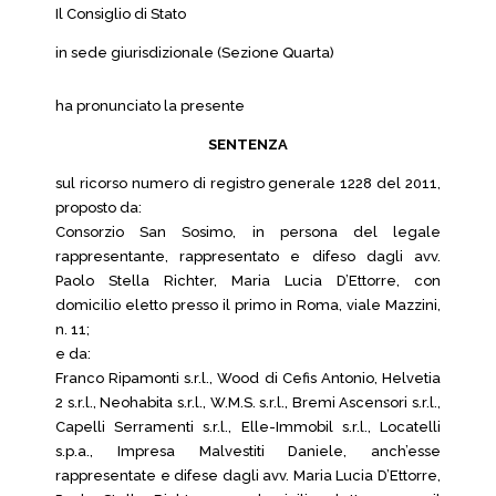
Il Consiglio di Stato
in sede giurisdizionale (Sezione Quarta)
ha pronunciato la presente
SENTENZA
sul ricorso numero di registro generale 1228 del 2011,
proposto da:
Consorzio San Sosimo, in persona del legale
rappresentante, rappresentato e difeso dagli avv.
Paolo Stella Richter, Maria Lucia D’Ettorre, con
domicilio eletto presso il primo in Roma, viale Mazzini,
n. 11;
e da:
Franco Ripamonti s.r.l., Wood di Cefis Antonio, Helvetia
2 s.r.l., Neohabita s.r.l., W.M.S. s.r.l., Bremi Ascensori s.r.l.,
Capelli Serramenti s.r.l., Elle-Immobil s.r.l., Locatelli
s.p.a., Impresa Malvestiti Daniele, anch’esse
rappresentate e difese dagli avv. Maria Lucia D’Ettorre,