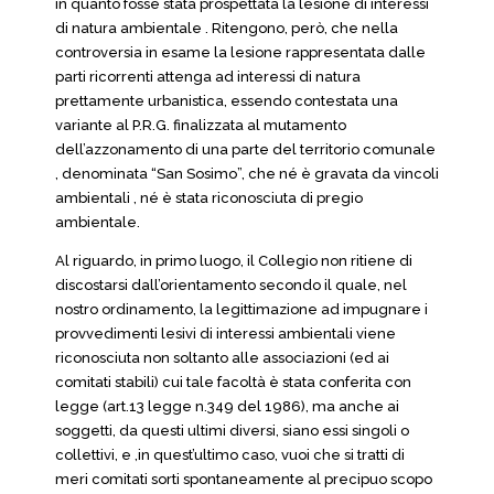
in quanto fosse stata prospettata la lesione di interessi
di natura ambientale . Ritengono, però, che nella
controversia in esame la lesione rappresentata dalle
parti ricorrenti attenga ad interessi di natura
prettamente urbanistica, essendo contestata una
variante al P.R.G. finalizzata al mutamento
dell’azzonamento di una parte del territorio comunale
, denominata “San Sosimo”, che né è gravata da vincoli
ambientali , né è stata riconosciuta di pregio
ambientale.
Al riguardo, in primo luogo, il Collegio non ritiene di
discostarsi dall’orientamento secondo il quale, nel
nostro ordinamento, la legittimazione ad impugnare i
provvedimenti lesivi di interessi ambientali viene
riconosciuta non soltanto alle associazioni (ed ai
comitati stabili) cui tale facoltà è stata conferita con
legge (art.13 legge n.349 del 1986), ma anche ai
soggetti, da questi ultimi diversi, siano essi singoli o
collettivi, e ,in quest’ultimo caso, vuoi che si tratti di
meri comitati sorti spontaneamente al precipuo scopo