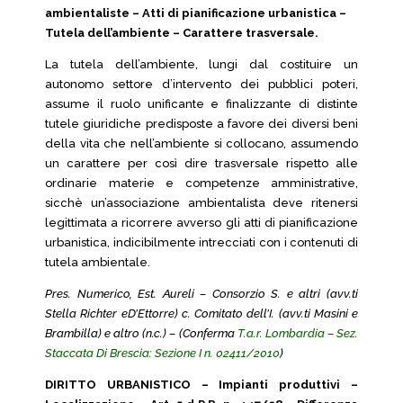
ambientaliste – Atti di pianificazione urbanistica –
Tutela dell’ambiente – Carattere trasversale.
La tutela dell’ambiente, lungi dal costituire un
autonomo settore d’intervento dei pubblici poteri,
assume il ruolo unificante e finalizzante di distinte
tutele giuridiche predisposte a favore dei diversi beni
della vita che nell’ambiente si collocano, assumendo
un carattere per così dire trasversale rispetto alle
ordinarie materie e competenze amministrative,
sicchè un’associazione ambientalista deve ritenersi
legittimata a ricorrere avverso gli atti di pianificazione
urbanistica, indicibilmente intrecciati con i contenuti di
tutela ambientale.
Pres. Numerico, Est. Aureli – Consorzio S. e altri (avv.ti
Stella Richter eD’Ettorre) c. Comitato dell’I. (avv.ti Masini e
Brambilla) e altro (n.c.) – (Conferma
T.a.r. Lombardia – Sez.
Staccata Di Brescia: Sezione I n. 02411/2010
)
DIRITTO URBANISTICO – Impianti produttivi –