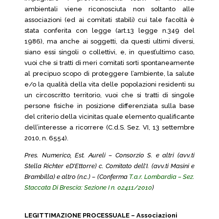
ambientali viene riconosciuta non soltanto alle
associazioni (ed ai comitati stabili) cui tale facoltà è
stata conferita con legge (art.13 legge n.349 del
1986), ma anche ai soggetti, da questi ultimi diversi,
siano essi singoli o collettivi, e, in quest’ultimo caso,
vuoi che si tratti di meri comitati sorti spontaneamente
al precipuo scopo di proteggere l’ambiente, la salute
e/o la qualità della vita delle popolazioni residenti su
un circoscritto territorio, vuoi che si tratti di singole
persone fisiche in posizione differenziata sulla base
del criterio della vicinitas quale elemento qualificante
dell’interesse a ricorrere (C.d.S. Sez. VI, 13 settembre
2010, n. 6554).
Pres. Numerico, Est. Aureli – Consorzio S. e altri (avv.ti
Stella Richter eD’Ettorre) c. Comitato dell’I. (avv.ti Masini e
Brambilla) e altro (n.c.) – (Conferma
T.a.r. Lombardia – Sez.
Staccata Di Brescia: Sezione I n. 02411/2010
)
LEGITTIMAZIONE PROCESSUALE – Associazioni