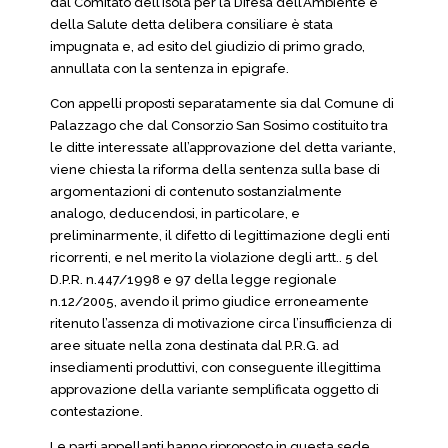
dal Comitato dell’Isola per la Difesa dell’Ambiente e
della Salute detta delibera consiliare è stata
impugnata e, ad esito del giudizio di primo grado,
annullata con la sentenza in epigrafe.
Con appelli proposti separatamente sia dal Comune di
Palazzago che dal Consorzio San Sosimo costituito tra
le ditte interessate all’approvazione del detta variante,
viene chiesta la riforma della sentenza sulla base di
argomentazioni di contenuto sostanzialmente
analogo, deducendosi, in particolare, e
preliminarmente, il difetto di legittimazione degli enti
ricorrenti, e nel merito la violazione degli artt.. 5 del
D.P.R. n.447/1998 e 97 della legge regionale
n.12/2005, avendo il primo giudice erroneamente
ritenuto l’assenza di motivazione circa l’insufficienza di
aree situate nella zona destinata dal P.R.G. ad
insediamenti produttivi, con conseguente illegittima
approvazione della variante semplificata oggetto di
contestazione.
Le parti appellanti hanno riproposto in questa sede