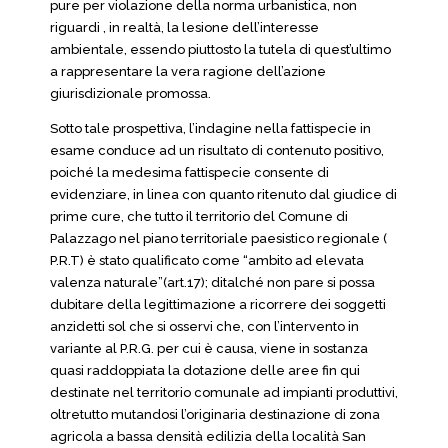
pure per violazione della norma urbanistica, non
riguardi , in realtà, la lesione dell’interesse
ambientale, essendo piuttosto la tutela di quest’ultimo
a rappresentare la vera ragione dell’azione
giurisdizionale promossa.
Sotto tale prospettiva, l’indagine nella fattispecie in
esame conduce ad un risultato di contenuto positivo,
poiché la medesima fattispecie consente di
evidenziare, in linea con quanto ritenuto dal giudice di
prime cure, che tutto il territorio del Comune di
Palazzago nel piano territoriale paesistico regionale (
P.R.T) è stato qualificato come “ambito ad elevata
valenza naturale”(art.17); ditalché non pare si possa
dubitare della legittimazione a ricorrere dei soggetti
anzidetti sol che si osservi che, con l’intervento in
variante al P.R.G. per cui è causa, viene in sostanza
quasi raddoppiata la dotazione delle aree fin qui
destinate nel territorio comunale ad impianti produttivi,
oltretutto mutandosi l’originaria destinazione di zona
agricola a bassa densità edilizia della località San