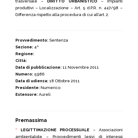
trasversale –
DIRITTO URBANISTICO
– Impianti
produttivi – Localizzazione – Art. 5 d.P.R. n. 447/98 –
Differenza rispetto alla procedura di cui all’art. 2.
Provvedimento:
Sentenza
Sezione:
4^
Regione:
Città:
Data di pubblicazione:
11 Novembre 2011
Numero:
5986
Data di udienza:
18 Ottobre 2011
Presidente:
Numerico
Estensore:
Aureli
Premassima
*
LEGITTIMAZIONE PROCESSUALE
– Associazioni
ambientaliste – Provvedimenti lesivi di interessi