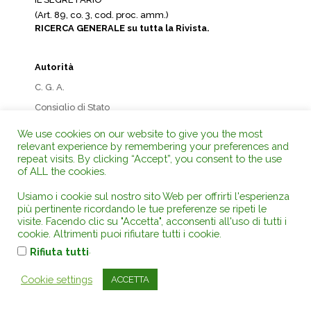
(Art. 89, co. 3, cod. proc. amm.)
RICERCA GENERALE su tutta la Rivista.
Autorità
C. G. A.
Consiglio di Stato
Corte Costituzionale
We use cookies on our website to give you the most
relevant experience by remembering your preferences and
Corte dei Conti
repeat visits. By clicking “Accept”, you consent to the use
Corte di Appello
of ALL the cookies.
Corte di Cassazione
Usiamo i cookie sul nostro sito Web per offrirti l'esperienza
Corte di Giustizia UE
più pertinente ricordando le tue preferenze se ripeti le
visite. Facendo clic su "Accetta", acconsenti all'uso di tutti i
Corte UE Diritti dell’uomo
cookie. Altrimenti puoi rifiutare tutti i cookie.
Giudice di Pace
.
Rifiuta tutti
Giustizia Tributaria
Cookie settings
ACCETTA
T. A. R.
Tribunale UE