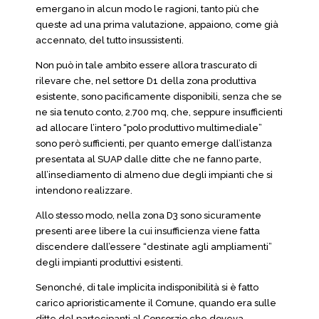
emergano in alcun modo le ragioni, tanto più che
queste ad una prima valutazione, appaiono, come già
accennato, del tutto insussistenti.
Non può in tale ambito essere allora trascurato di
rilevare che, nel settore D1 della zona produttiva
esistente, sono pacificamente disponibili, senza che se
ne sia tenuto conto, 2.700 mq, che, seppure insufficienti
ad allocare l’intero “polo produttivo multimediale”
sono però sufficienti, per quanto emerge dall’istanza
presentata al SUAP dalle ditte che ne fanno parte,
all’insediamento di almeno due degli impianti che si
intendono realizzare.
Allo stesso modo, nella zona D3 sono sicuramente
presenti aree libere la cui insufficienza viene fatta
discendere dall’essere “destinate agli ampliamenti”
degli impianti produttivi esistenti.
Senonché, di tale implicita indisponibilità si è fatto
carico aprioristicamente il Comune, quando era sulle
ditte del partecipanti al Consorzio che doveva