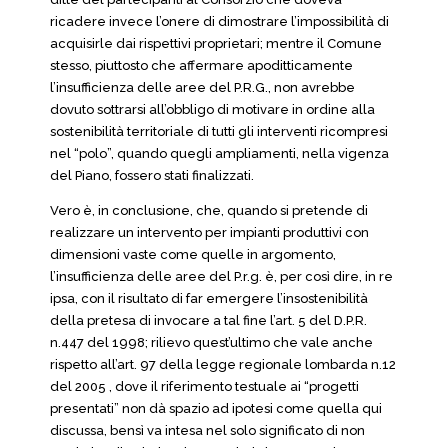
ricadere invece l’onere di dimostrare l’impossibilità di
acquisirle dai rispettivi proprietari; mentre il Comune
stesso, piuttosto che affermare apoditticamente
l’insufficienza delle aree del P.R.G., non avrebbe
dovuto sottrarsi all’obbligo di motivare in ordine alla
sostenibilità territoriale di tutti gli interventi ricompresi
nel “polo”, quando quegli ampliamenti, nella vigenza
del Piano, fossero stati finalizzati.
Vero è, in conclusione, che, quando si pretende di
realizzare un intervento per impianti produttivi con
dimensioni vaste come quelle in argomento,
l’insufficienza delle aree del P.r.g. è, per così dire, in re
ipsa, con il risultato di far emergere l’insostenibilità
della pretesa di invocare a tal fine l’art. 5 del D.P.R.
n.447 del 1998; rilievo quest’ultimo che vale anche
rispetto all’art. 97 della legge regionale lombarda n.12
del 2005 , dove il riferimento testuale ai “progetti
presentati” non dà spazio ad ipotesi come quella qui
discussa, bensì va intesa nel solo significato di non