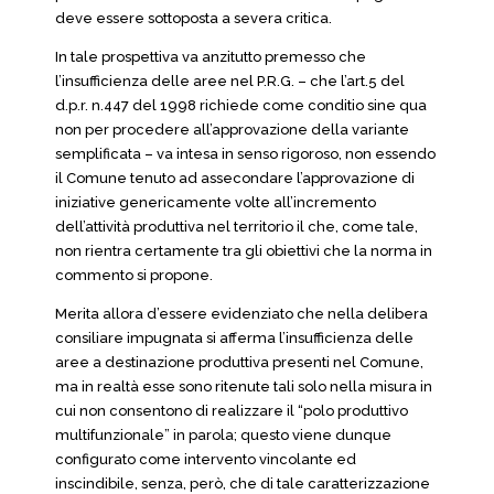
deve essere sottoposta a severa critica.
In tale prospettiva va anzitutto premesso che
l’insufficienza delle aree nel P.R.G. – che l’art.5 del
d.p.r. n.447 del 1998 richiede come conditio sine qua
non per procedere all’approvazione della variante
semplificata – va intesa in senso rigoroso, non essendo
il Comune tenuto ad assecondare l’approvazione di
iniziative genericamente volte all’incremento
dell’attività produttiva nel territorio il che, come tale,
non rientra certamente tra gli obiettivi che la norma in
commento si propone.
Merita allora d’essere evidenziato che nella delibera
consiliare impugnata si afferma l’insufficienza delle
aree a destinazione produttiva presenti nel Comune,
ma in realtà esse sono ritenute tali solo nella misura in
cui non consentono di realizzare il “polo produttivo
multifunzionale” in parola; questo viene dunque
configurato come intervento vincolante ed
inscindibile, senza, però, che di tale caratterizzazione