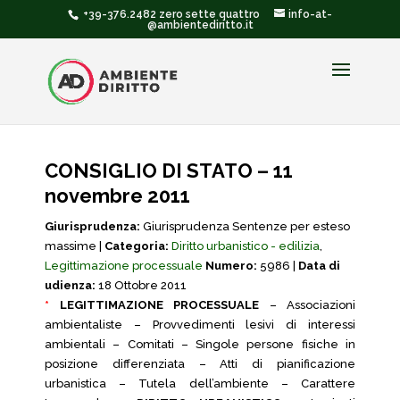
+39-376.2482 zero sette quattro
info-at-
@ambientediritto.it
CONSIGLIO DI STATO – 11
novembre 2011
Giurisprudenza:
Giurisprudenza Sentenze per esteso
massime |
Categoria:
Diritto urbanistico - edilizia
,
Legittimazione processuale
Numero:
5986 |
Data di
udienza:
18 Ottobre 2011
*
LEGITTIMAZIONE PROCESSUALE
– Associazioni
ambientaliste – Provvedimenti lesivi di interessi
ambientali – Comitati – Singole persone fisiche in
posizione differenziata – Atti di pianificazione
urbanistica – Tutela dell’ambiente – Carattere