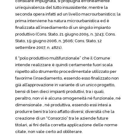
consiliare impugnata, si propugna erroneamente
un’equivalenza del tutto insussistente; mentre la
seconda opera infatti ad un livello macrourbanistico; la
prima interviene ha natura microurbanistica ed è
finalizzata all’insediamento di un singolo impianto
produttivo (Cons. Stato, 21 giugno 2005, n. 3243; Cons.
Stato, 19 giugno 2006, n. 3606; Cons. Stato, 12
settembre 2007, n. 4821).
Il “polo produttivo multifunzionale” che il Comune
intende realizzare è quindi certamente fuori scala
rispetto allo strumento procedimentale utilizzato per
favorirne l’insediamento, essendo esso finalizzato non
già all’approvazione in variante di un unico progetto,
bensì di ben dieci impianti produttivi, tra i quali,
peraltro, non vi è alcuna omogeneità né funzionale, né
dimensionale , né produttiva, essendo essi intesi a
produrre beni tra loro affatto diversi; diversità che la
creazione di un “Consorzio” tra le aziende future
titolari, ai fini della corretta applicazione delle norme
citate, non vale certo ad obliterare.