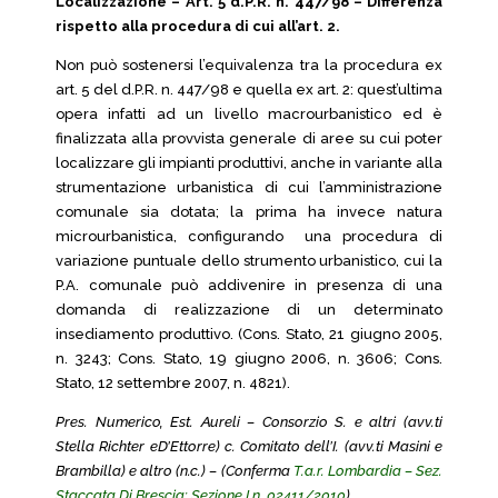
Localizzazione – Art. 5 d.P.R. n. 447/98 – Differenza
rispetto alla procedura di cui all’art. 2.
Non può sostenersi l’equivalenza tra la procedura ex
art. 5 del d.P.R. n. 447/98 e quella ex art. 2: quest’ultima
opera infatti ad un livello macrourbanistico ed è
finalizzata alla provvista generale di aree su cui poter
localizzare gli impianti produttivi, anche in variante alla
strumentazione urbanistica di cui l’amministrazione
comunale sia dotata; la prima ha invece natura
microurbanistica, configurando una procedura di
variazione puntuale dello strumento urbanistico, cui la
P.A. comunale può addivenire in presenza di una
domanda di realizzazione di un determinato
insediamento produttivo. (Cons. Stato, 21 giugno 2005,
n. 3243; Cons. Stato, 19 giugno 2006, n. 3606; Cons.
Stato, 12 settembre 2007, n. 4821).
Pres. Numerico, Est. Aureli – Consorzio S. e altri (avv.ti
Stella Richter eD’Ettorre) c. Comitato dell’I. (avv.ti Masini e
Brambilla) e altro (n.c.) – (Conferma
T.a.r. Lombardia – Sez.
Staccata Di Brescia: Sezione I n. 02411/2010
)