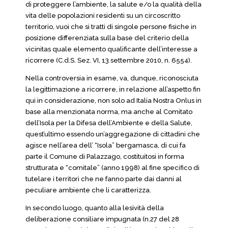
di proteggere l’ambiente, la salute e/o la qualità della
vita delle popolazioni residenti su un circoscritto
territorio, vuoi che si tratti di singole persone fisiche in
posizione differenziata sulla base del criterio della
vicinitas quale elemento qualificante dell’interesse a
ricorrere (C.d.S. Sez. VI, 13 settembre 2010, n. 6554).
Nella controversia in esame, va, dunque, riconosciuta
la legittimazione a ricorrere, in relazione all’aspetto fin
qui in considerazione, non solo ad Italia Nostra Onlus in
base alla menzionata norma, ma anche al Comitato
dell’Isola per la Difesa dell’Ambiente e della Salute,
quest’ultimo essendo un’aggregazione di cittadini che
agisce nell’area dell’ “Isola” bergamasca, di cui fa
parte il Comune di Palazzago, costituitosi in forma
strutturata e “comitale” (anno 1998) al fine specifico di
tutelare i territori che ne fanno parte dai danni al
peculiare ambiente che li caratterizza.
In secondo luogo, quanto alla lesività della
deliberazione consiliare impugnata (n.27 del 28