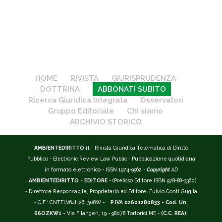
HOME
RIVISTA
GIURISPRUDENZA
DOTTRINA
ABBONATI SUBITO
Ricerca Giuridica Integrata
Osservatori
Gruppo Editoriale
Chi siamo
ARCHIVIO STORICO
AMBIENTEDIRITTO.it
- Rivista Giuridica Telematica di Diritto
Pubblico - Electronic Review Law Public - Pubblicazione quotidiana
in formato elettronico - ISSN 1974-9562 -
Copyright
AD
-
AMBIENTEDIRITTO - EDITORE
- (Prefisso Editore ISBN 978-88-3360)
- Direttore Responsabile, Proprietario ed Editore: Fulvio Conti Guglia
- C.F.: CNTFLV64H26L308W -
P.IVA 02601280833 - Cod. Un.
66OZKW1 -
Via Filangeri, 19 - 98078 Tortorici ME -
(C.C. REA):